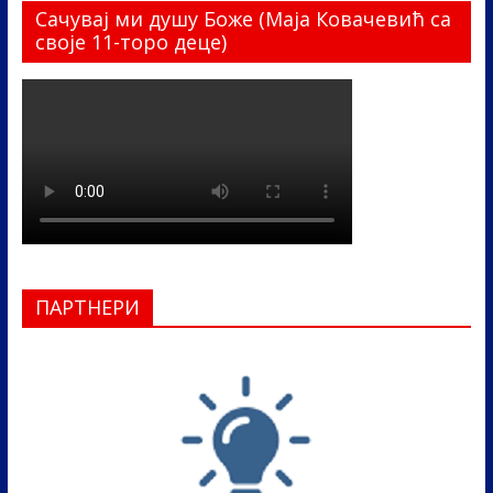
Сачувај ми душу Боже (Маја Ковачевић са
своје 11-торо деце)
ПАРТНЕРИ