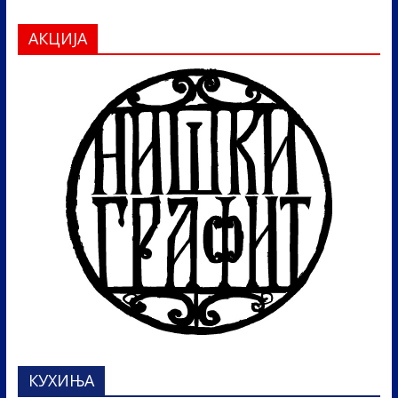
АКЦИЈА
КУХИЊА