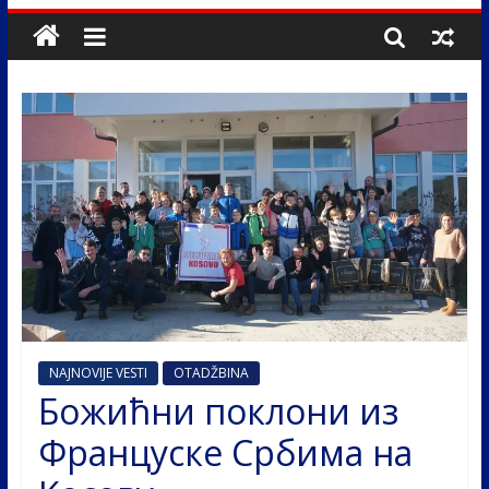
NAJNOVIJE VESTI
OTADŽBINA
Божићни поклони из
Француске Србима на