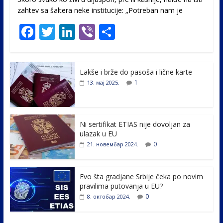
zahtev sa šaltera neke institucije: „Potreban nam je
F
T
Li
Vi
S
ac
w
n
b
h
e
itt
k
er
ar
Lakše i brže do pasoša i lične karte
b
er
e
e
1
13. мај 2025.
o
dI
o
n
k
Ni sertifikat ETIAS nije dovoljan za
ulazak u EU
0
21. новембар 2024.
Evo šta gradjane Srbije čeka po novim
pravilima putovanja u EU?
0
8. октобар 2024.