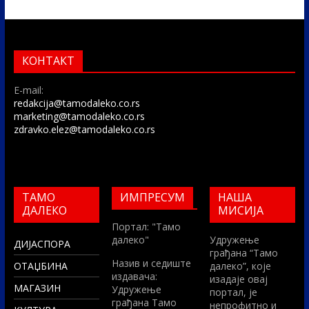
КОНТАКТ
E-mail:
redakcija@tamodaleko.co.rs
marketing@tamodaleko.co.rs
zdravko.elez@tamodaleko.co.rs
ТАМО
ИМПРЕСУМ
НАША
ДАЛЕКО
МИСИЈА
Портал: "Тамо
далеко"
Удружење
ДИЈАСПОРА
грађана “Тамо
Назив и седиште
ОТАЏБИНА
далеко”, које
издавача:
изадаје овај
МАГАЗИН
Удружење
портал, је
грађана Тамо
непрофитно и