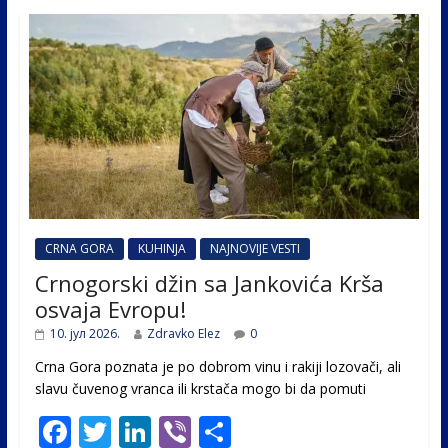
CRNA GORA
KUHINJA
NAJNOVIJE VESTI
Crnogorski džin sa Jankovića Krša
osvaja Evropu!
10. јул 2026.
Zdravko Elez
0
Crna Gora poznata je po dobrom vinu i rakiji lozovači, ali
slavu čuvenog vranca ili krstača mogo bi da pomuti
F
T
Li
Vi
S