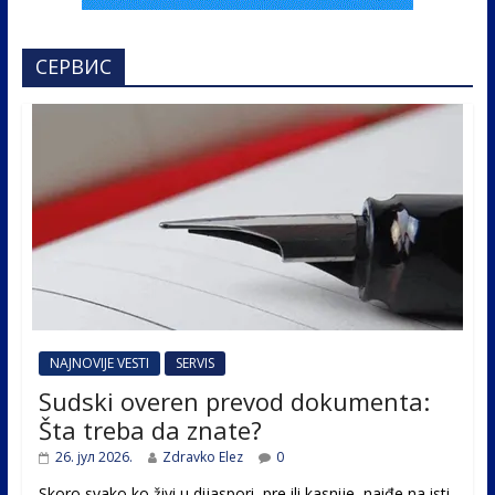
СЕРВИС
NAJNOVIJE VESTI
SERVIS
Sudski overen prevod dokumenta:
Šta treba da znate?
26. јул 2026.
Zdravko Elez
0
Skoro svako ko živi u dijaspori, pre ili kasnije, naiđe na isti