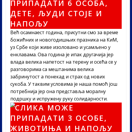
Већ осамнаест година, присутни смо за време
божићних и новогодишњих празника на КиМ,
уз Србе који живе изоловано и усамљено у
енклавама. Ова година је ипак другачија јер
влада велика напетост на терену и осећа се у
разговорима са мештанима велика
забринутост а понекад и страх од нових
сукоба. У таквим условима је наша помоћ још
потребнија јер она представља моралну
подршку и испружену руку солидарности.