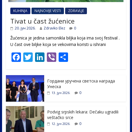
KUHINJA
NAJNOVIJE VESTI
ZDRAVLJE
Tivat u čast žućenice
20. јун 2026.
Zdravko Elez
0
Žućenica je jedina samonikla biljka koja ima svoj festival .
U čast ovе biljke koja se vekovima koristi u ishrani
F
T
Li
Vi
S
ac
w
n
b
h
e
itt
k
er
ar
Гордани уручена светска награда
b
er
e
e
Унеска
o
dI
0
13. јун 2026.
o
n
k
Podvig srpskih lekara: Dečaku ugradili
veštačko srce
0
12. јун 2026.