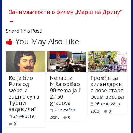
o
n
Занимљивости о филму „Марш на Дрину“
k
→
Share This Post:
You May Also Like
Ко је био
Nenad iz
Грожђе са
Рига од
Niša obišao
хиландарск
Фере и
90 zemalja i
е лозе старе
зашто су га
2.150
осам векова
Турци
gradova
26. септембар
задавили?
23. октобар
2020.
0
24. јун 2019.
2021.
0
0