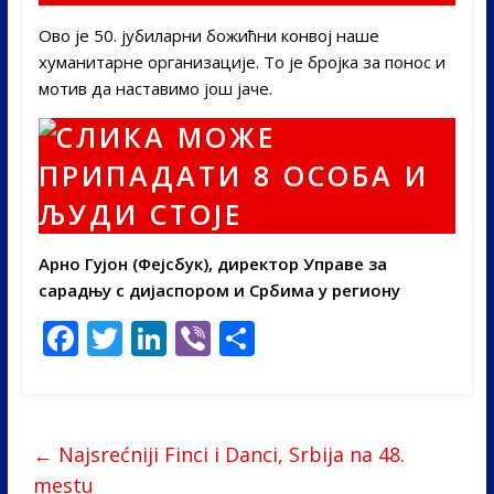
Ово је 50. јубиларни божићни конвој наше
хуманитарне организације. То је бројка за понос и
мотив да наставимо још јаче.
Арно Гујон (Фејсбук), директор Управе за
сарадњу с дијаспором и Србима у региону
F
T
Li
Vi
S
ac
w
n
b
h
e
itt
k
er
ar
b
er
e
e
←
Najsrećniji Finci i Danci, Srbija na 48.
o
dI
mestu