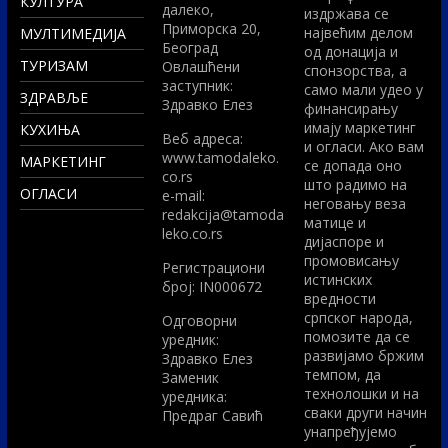
КУЛТУРА
далеко,
издржава се
Приморска 20,
највећим делом
МУЛТИМЕДИЈА
Београд
од донација и
ТУРИЗАМ
Овлашћени
спонзорства, а
заступник:
само мали удео у
ЗДРАВЉЕ
Здравко Елез
финансирању
имају маркетинг
КУХИЊА
Вeб адреса:
и огласи. Ако вам
www.tamodaleko.
МАРКЕТИНГ
се допада оно
co.rs
што радимо на
ОГЛАСИ
e-mail:
неговању веза
redakcija@tamoda
матице и
leko.co.rs
дијаспоре и
промовисању
Регистрациони
истинских
број: IN000672
вредности
српског народа,
Одговорни
помозите да се
уредник:
развијамо бржим
Здравко Елез
темпом, да
Заменик
технолошки и на
уредника:
сваки други начин
Предраг Савић
унапређујемо