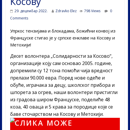
Косову
29. децембар 2022.
Zdravko Elez
798 Views
0
Comments
Упркос тензијама и блокадама, божићни конвој из
Француске стигао је у српске енклаве на Косову и
Метохији!
Десет волонтера „Солидарности за Косово“,
организације коју сам основао 2005. године,
допремили су 12 тона помоћи чија вредност
прелази 90.000 евра. Поред нове одеће и
обуће, играчака за децу, школског прибора и
шпорета за огрев, наши волонтери пристигли
из градова широм Француске, поделиће 48
коза, 40 оваца и 5 крава за породице које се
баве сточарством на Косову и Метохији.