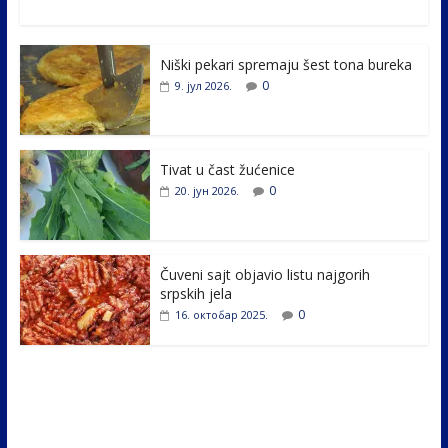
ac
w
n
b
h
e
itt
k
er
ar
Niški pekari spremaju šest tona bureka
b
er
e
e
0
9. јул 2026.
o
dI
o
n
k
Tivat u čast žućenice
0
20. јун 2026.
Čuveni sajt objavio listu najgorih
srpskih jela
0
16. октобар 2025.