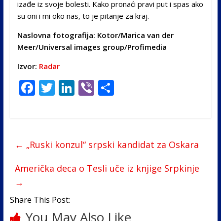
izađe iz svoje bolesti. Kako pronaći pravi put i spas ako
su oni i mi oko nas, to je pitanje za kraj.
Naslovna fotografija: Kotor/Marica van der
Meer/Universal images group/Profimedia
Izvor:
Radar
F
T
Li
Vi
S
ac
w
n
b
h
e
itt
k
er
ar
b
er
e
e
←
„Ruski konzul“ srpski kandidat za Oskara
o
dI
o
n
Američka deca o Tesli uče iz knjige Srpkinje
k
→
Share This Post:
You May Also Like