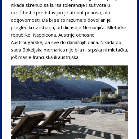
nikada skrenuo sa kursa tolerancije i suživota u
različitosti i predstavljao je atribut ponosa, ali i
odgovornosti. Da bi se to razumelo dovoljan je
pregled kroz istoriju, od dinastije Nemanjića, Mletačke
republike, Napoleona, Austrije odnosno
Austrougarske, pa sve do današnjih dana. Nikada do
sada Bokeljska mornarica nije bila ni srpska ni mletačka,
još manje francuska ili austrijska.