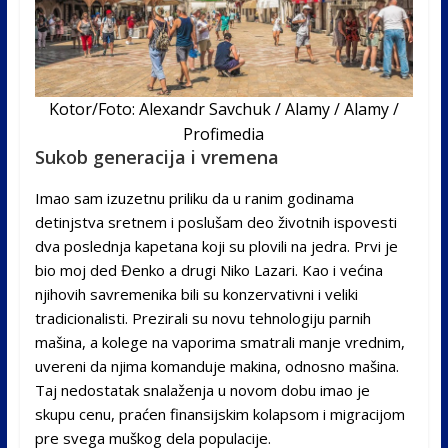
Kotor/Foto: Alexandr Savchuk / Alamy / Alamy /
Profimedia
Sukob generacija i vremena
Imao sam izuzetnu priliku da u ranim godinama
detinjstva sretnem i poslušam deo životnih ispovesti
dva poslednja kapetana koji su plovili na jedra. Prvi je
bio moj ded Đenko a drugi Niko Lazari. Kao i većina
njihovih savremenika bili su konzervativni i veliki
tradicionalisti. Prezirali su novu tehnologiju parnih
mašina, a kolege na vaporima smatrali manje vrednim,
uvereni da njima komanduje makina, odnosno mašina.
Taj nedostatak snalaženja u novom dobu imao je
skupu cenu, praćen finansijskim kolapsom i migracijom
pre svega muškog dela populacije.