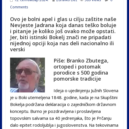
Comments
Ovo je bolni apel i glas u cilju zaštite naše
Nevjeste Jadrana koja danas teško boluje
i pitanje je koliko još ovako može opstati.
Jer, biti istinski Bokelj znači ne pripadati
nijednoj opciji koja nas deli nacionalno ili
verski
Piše: Branko Zbutega,
ortoped i potomak
porodice s 500 godina
pomorske tradicije
Ideja o ujedinjenju Južnih Slovena
je u Boki utemeljena 1848. godine, kada je na Skupštini
Bokelja podržana deklaracija o zajedničkom državnom
konceptu. Burno je pozdravljena i proslavljena
topovskim salvama sa 40 jedrenjaka, što je Prčanju
dalo epitet rodoljublja i jugoslovenstva. Na tekovinama