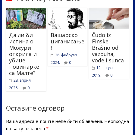
Да ли би
Вашарско
Čudo iz
истина о
циганисање
Finske:
Можури
!
Brašno od
открила и
vazduha,
26. фебруар
убице
vode i sunca
2024.
0
новинарке
12. август
са Малте?
2019.
0
28. април
2026.
0
Оставите одговор
Ваша адреса е-поште неће бити објављена.
Неопходна
поља су означена
*