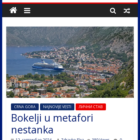
CRNA GORA
NAJNOVIJE VESTI
ЛИЧНИ СТАВ
Bokelji u metafori
nestanka
12. септембар 2024.
Zdravko Elez
389 Views
0