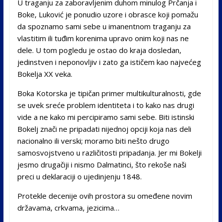
U traganju za zaboravljenim duhom minulog Prčanja i
Boke, Luković je ponudio uzore i obrasce koji pomažu
da spoznamo sami sebe u imanentnom traganju za
vlastitim ili tuđim korenima upravo onim koji nas ne
dele. U tom pogledu je ostao do kraja dosledan,
jedinstven i neponovljiv i zato ga ističem kao najvećeg
Bokelja XX veka.
Boka Kotorska je tipičan primer multikulturalnosti, gde
se uvek sreće problem identiteta i to kako nas drugi
vide a ne kako mi percipiramo sami sebe. Biti istinski
Bokelj znači ne pripadati nijednoj opciji koja nas deli
nacionalno ili verski; moramo biti nešto drugo
samosvojstveno u različitosti pripadanja. Jer mi Bokelji
jesmo drugačiji i nismo Dalmatinci, što rekoše naši
preci u deklaraciji o ujedinjenju 1848.
Protekle decenije ovih prostora su omeđene novim
državama, crkvama, jezicima…