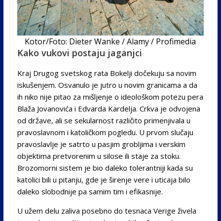
Kotor/Foto: Dieter Wanke / Alamy / Profimedia
Kako vukovi postaju jaganjci
Kraj Drugog svetskog rata Bokelji dočekuju sa novim
iskušenjem. Osvanulo je jutro u novim granicama a da
ih niko nije pitao za mišljenje o ideološkom potezu pera
Blaža Jovanovića i Edvarda Kardelja. Crkva je odvojena
od države, ali se sekularnost različito primenjivala u
pravoslavnom i katoličkom pogledu. U prvom slučaju
pravoslavlje je satrto u pasjim grobljima i verskim
objektima pretvorenim u silose ili staje za stoku.
Brozomorni sistem je bio daleko tolerantniji kada su
katolici bili u pitanju, gde je širenje vere i uticaja bilo
daleko slobodnije pa samim tim i efikasnije.
U užem delu zaliva posebno do tesnaca Verige živela