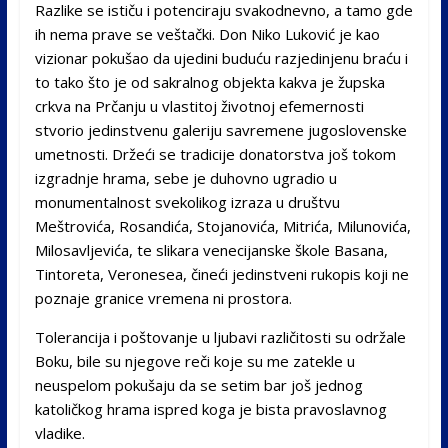
Razlike se ističu i potenciraju svakodnevno, a tamo gde
ih nema prave se veštački. Don Niko Luković je kao
vizionar pokušao da ujedini buduću razjedinjenu braću i
to tako što je od sakralnog objekta kakva je župska
crkva na Prčanju u vlastitoj životnoj efemernosti
stvorio jedinstvenu galeriju savremene jugoslovenske
umetnosti. Držeći se tradicije donatorstva još tokom
izgradnje hrama, sebe je duhovno ugradio u
monumentalnost svekolikog izraza u društvu
Meštrovića, Rosandića, Stojanovića, Mitrića, Milunovića,
Milosavljevića, te slikara venecijanske škole Basana,
Tintoreta, Veronesea, čineći jedinstveni rukopis koji ne
poznaje granice vremena ni prostora.
Tolerancija i poštovanje u ljubavi različitosti su održale
Boku, bile su njegove reči koje su me zatekle u
neuspelom pokušaju da se setim bar još jednog
katoličkog hrama ispred koga je bista pravoslavnog
vladike.