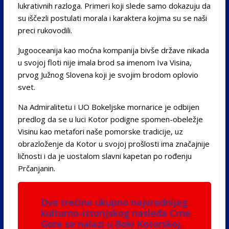
lukrativnih razloga. Primeri koji slede samo dokazuju da
su iščezli postulati morala i karaktera kojima su se naši
preci rukovodili.
Jugooceanija kao moćna kompanija bivše države nikada
u svojoj floti nije imala brod sa imenom Iva Visina,
prvog Južnog Slovena koji je svojim brodom oplovio
svet.
Na Admiralitetu i UO Bokeljske mornarice je odbijen
predlog da se u luci Kotor podigne spomen-obeležje
Visinu kao metafori naše pomorske tradicije, uz
obrazloženje da Kotor u svojoj prošlosti ima značajnije
ličnosti i da je uostalom slavni kapetan po rođenju
Prčanjanin.
Dve trećine ukupno najvrednijeg
kulturno-istorijskog nasleđa Crne
Gore se nalazi u Boki Kotorskoj.