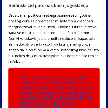
Berlinski zid pao, baš kao i Jugoslavija
Društvena i politička kretanja osamdesetih godina
prošlog veka sa poremećenim sistemom vrednosti
marginalizovali su delo i misli Lukovića. Citiran je retko,
kada se moralo, sa namerom da se što ređe mora.
Don Niko Luković je bio erudita neslućenih kapaciteta,
ali i nedovoljno veliki katolik da bi u hijerarhiji crkve
stigao dalje od župnika a kamoli kotorskog biskupa, što
bi u nekim drugim civilizacijskim okolnostima bilo realno
i očekivano.
Tolerancija i poštovanje u ljubavi
različitosti su održale Boku, bile su
reči don Nika Lukovića koje su me
zatekle u neuspelom pokušaju da
se setim bar još jednog katoličkog
hrama ispred koga je bista