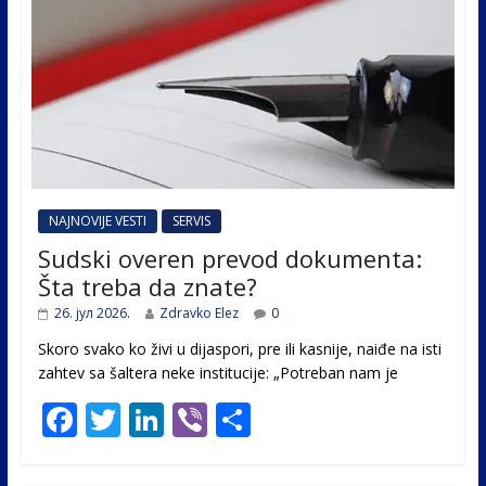
NAJNOVIJE VESTI
SERVIS
Sudski overen prevod dokumenta:
Šta treba da znate?
26. јул 2026.
Zdravko Elez
0
Skoro svako ko živi u dijaspori, pre ili kasnije, naiđe na isti
zahtev sa šaltera neke institucije: „Potreban nam je
F
T
Li
Vi
S
ac
w
n
b
h