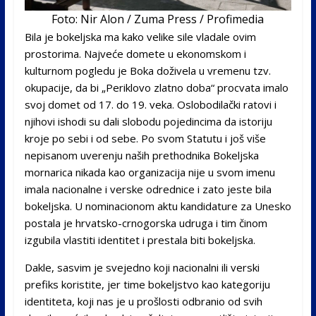
Foto: Nir Alon / Zuma Press / Profimedia
Bila je bokeljska ma kako velike sile vladale ovim
prostorima. Najveće domete u ekonomskom i
kulturnom pogledu je Boka doživela u vremenu tzv.
okupacije, da bi „Periklovo zlatno doba“ procvata imalo
svoj domet od 17. do 19. veka. Oslobodilački ratovi i
njihovi ishodi su dali slobodu pojedincima da istoriju
kroje po sebi i od sebe. Po svom Statutu i još više
nepisanom uverenju naših prethodnika Bokeljska
mornarica nikada kao organizacija nije u svom imenu
imala nacionalne i verske odrednice i zato jeste bila
bokeljska. U nominacionom aktu kandidature za Unesko
postala je hrvatsko-crnogorska udruga i tim činom
izgubila vlastiti identitet i prestala biti bokeljska.
Dakle, sasvim je svejedno koji nacionalni ili verski
prefiks koristite, jer time bokeljstvo kao kategoriju
identiteta, koji nas je u prošlosti odbranio od svih