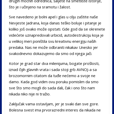
drugih moćnih odrednica, šaljete na smetlište istorije,
što je i učinjeno na sramotu i žalost.
Sve navedeno je bolni apel i glas u cilju zaštite naše
Nevjeste Jadrana, koja danas teško boluje i pitanje je
koliko još ovako može opstati. Gde god da se okrenete
videćete uznapredovali urbicid, autodestrukciju koja je
u velikoj meri poništila svu kreativnu energiju naših
predaka. Nas ne može odbraniti nikakav Unesko jer
svakodnevno dokazujemo da smo od njega jači.
Kotor je grad star dva milenijuma, bogate prošlosti,
iznad čijih glavnih vrata i sada stoji grb AVNOJ-a sa
brozomornim citatom da tuđe nećemo a svoje ne
damo. Kada god vidim ovu poruku pomislim da smo
sve što smo mogli do sada dali, čak i ono što nam
nikada niko nije ni tražio.
Zaključak vama ostavljam, jer je svaki dan sve gore.
Bolesna svest ima prvorazredni interes da nikada ne