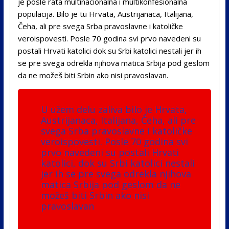
je posle rata multinacionalna i multikonfesionalna
populacija. Bilo je tu Hrvata, Austrijanaca, Italijana,
Čeha, ali pre svega Srba pravoslavne i katoličke
veroispovesti. Posle 70 godina svi prvo navedeni su
postali Hrvati katolici dok su Srbi katolici nestali jer ih
se pre svega odrekla njihova matica Srbija pod geslom
da ne možeš biti Srbin ako nisi pravoslavan.
U užem delu zaliva bilo je Hrvata,
Austrijanaca, Italijana, Čeha, ali pre
svega Srba pravoslavne i katoličke
veroispovesti. Posle 70 godina svi
prvo navedeni su postali Hrvati
katolici, dok su Srbi katolici nestali
jer ih se pre svega odrekla njihova
matica Srbija pod geslom da ne
možeš biti Srbin ako nisi
pravoslavan