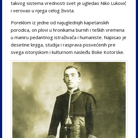
takvog sistema vrednosti svet je ugledao Niko Luković
i verovao u njega celog života.
Poreklom iz jedne od najuglednijih kapetanskih
porodica, on plovi u hronikama burnih i teških vremena
u maniru pedantnog istraživača i humaniste. Napisao je
desetine knjiga, studija i rasprava posvećenih pre
svega istorijskom i kulturnom nasleđu Boke Kotorske.