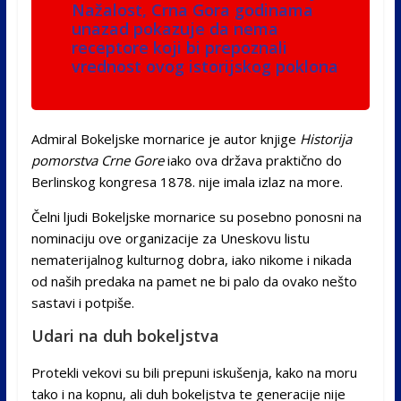
Nažalost, Crna Gora godinama
unazad pokazuje da nema
receptore koji bi prepoznali
vrednost ovog istorijskog poklona
Admiral Bokeljske mornarice je autor knjige
Historija
pomorstva Crne Gore
iako ova država praktično do
Berlinskog kongresa 1878. nije imala izlaz na more.
Čelni ljudi Bokeljske mornarice su posebno ponosni na
nominaciju ove organizacije za Uneskovu listu
nematerijalnog kulturnog dobra, iako nikome i nikada
od naših predaka na pamet ne bi palo da ovako nešto
sastavi i potpiše.
Udari na duh bokeljstva
Protekli vekovi su bili prepuni iskušenja, kako na moru
tako i na kopnu, ali duh bokeljstva te generacije nije