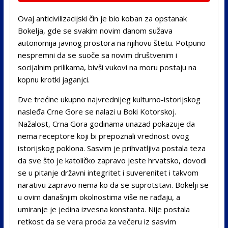
Ovaj anticivilizacijski čin je bio koban za opstanak
Bokelja, gde se svakim novim danom sužava
autonomija javnog prostora na njihovu štetu. Potpuno
nespremni da se suoče sa novim društvenim i
socijalnim prilikama, bivši vukovi na moru postaju na
kopnu krotki jaganjci.
Dve trećine ukupno najvrednijeg kulturno-istorijskog
nasleđa Crne Gore se nalazi u Boki Kotorskoj.
Nažalost, Crna Gora godinama unazad pokazuje da
nema receptore koji bi prepoznali vrednost ovog
istorijskog poklona. Sasvim je prihvatljiva postala teza
da sve što je katoličko zapravo jeste hrvatsko, dovodi
se u pitanje državni integritet i suverenitet i takvom
narativu zapravo nema ko da se suprotstavi. Bokelji se
u ovim današnjim okolnostima više ne rađaju, a
umiranje je jedina izvesna konstanta. Nije postala
retkost da se vera proda za večeru iz sasvim