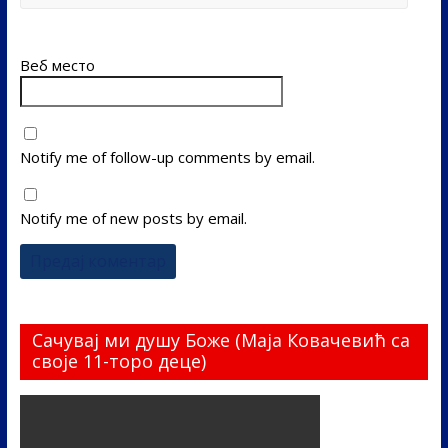
Веб место
Notify me of follow-up comments by email.
Notify me of new posts by email.
Сачувај ми душу Боже (Маја Ковачевић са
своје 11-торо деце)