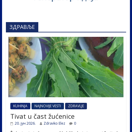
ЗДРАВЉЕ
KUHINJA
NAJNOVIJE VESTI
ZDRAVLJE
Tivat u čast žućenice
20. јун 2026.
Zdravko Elez
0