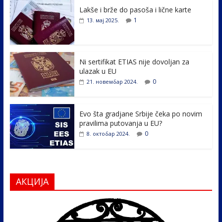
e
itt
k
er
ar
Lakše i brže do pasoša i lične karte
b
er
e
e
1
13. мај 2025.
o
dI
o
n
k
Ni sertifikat ETIAS nije dovoljan za
ulazak u EU
0
21. новембар 2024.
Evo šta gradjane Srbije čeka po novim
pravilima putovanja u EU?
0
8. октобар 2024.
АКЦИЈА