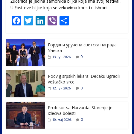
Žućenica je jedina samonikla biljka koja ima svoj festival .
U čast ovе biljke koja se vekovima koristi u ishrani
F
T
Li
Vi
S
ac
w
n
b
h
e
itt
k
er
ar
Гордани уручена светска награда
b
er
e
e
Унеска
o
dI
0
13. јун 2026.
o
n
k
Podvig srpskih lekara: Dečaku ugradili
veštačko srce
0
12. јун 2026.
Profesor sa Harvarda: Starenje je
izlečiva bolest!
0
10. мај 2026.