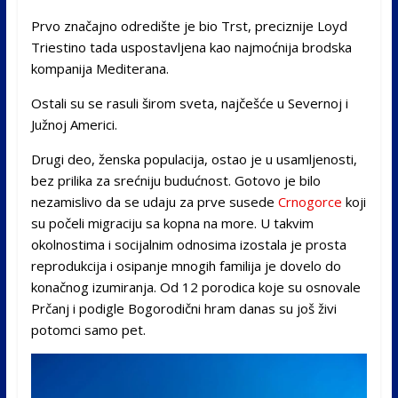
Prvo značajno odredište je bio Trst, preciznije Loyd
Triestino tada uspostavljena kao najmoćnija brodska
kompanija Mediterana.
Ostali su se rasuli širom sveta, najčešće u Severnoj i
Južnoj Americi.
Drugi deo, ženska populacija, ostao je u usamljenosti,
bez prilika za srećniju budućnost. Gotovo je bilo
nezamislivo da se udaju za prve susede
Crnogorce
koji
su počeli migraciju sa kopna na more. U takvim
okolnostima i socijalnim odnosima izostala je prosta
reprodukcija i osipanje mnogih familija je dovelo do
konačnog izumiranja. Od 12 porodica koje su osnovale
Prčanj i podigle Bogorodični hram danas su još živi
potomci samo pet.