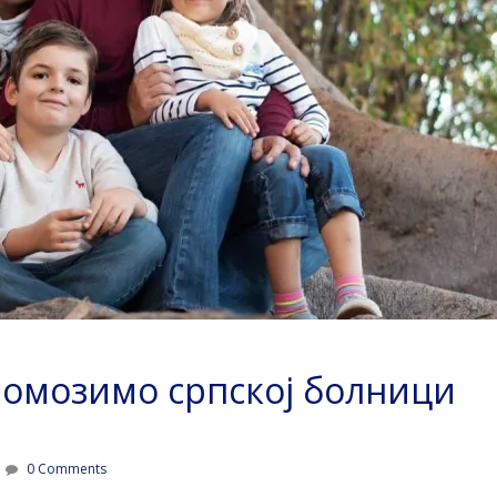
 Помозимо српској болници
0 Comments