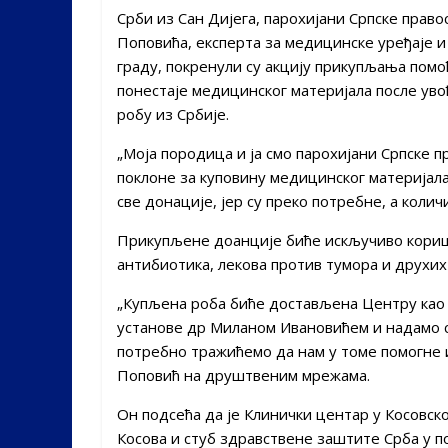
Срби из Сан Дијега, парохијани Српске прав
Поповића, експерта за медицинске уређаје и
граду, покренули су акцију прикупљања помо
понестаје медицинског материјала после ув
робу из Србије.
„Моја породица и ја смо парохијани Српске 
поклоне за куповину медицинског материјал
све донације, јер су преко потребне, а колич
Прикупљене доанције биће искључиво коришћ
антибиотика, лекова против тумора и друхих
„Купљена роба биће достављена Центру као 
установе др Миланом Ивановићем и надамо с
потребно тражићемо да нам у томе помогне 
Поповић на друштвеним мрежама.
Он подсећа да је Клинички центар у Косовск
Косова и стуб здравствене заштите Срба у по