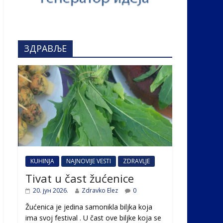
ЗДРАВЉЕ
KUHINJA
NAJNOVIJE VESTI
ZDRAVLJE
Tivat u čast žućenice
20. јун 2026.
Zdravko Elez
0
Žućenica je jedina samonikla biljka koja
ima svoj festival . U čast ovе biljke koja se