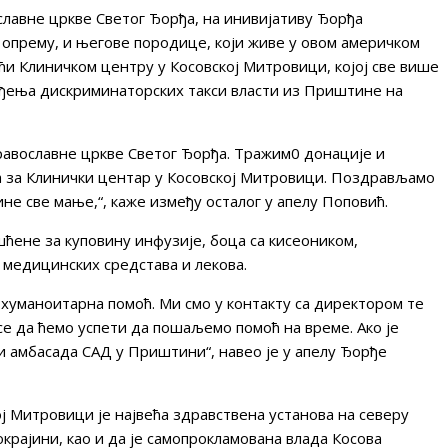
ославне цркве Светог Ђорђа, на инивијативу Ђорђа
 опрему, и његове породице, који живе у овом америчком
ћи Клиничком центру у Косовској Митровици, којој све више
ођења дискриминаторских такси власти из Приштине на
православне цркве Светог Ђорђа. Тражим0 донације и
а за Клинички центар у Косовској Митровици. Поздрављамо
ине све мање,“, каже између осталог у апелу Поповић.
ене за куповину инфузије, боца са кисеоником,
 медицинских средстава и лекова.
хуманоитарна помоћ. Ми смо у контакту са директором те
е да ћемо успети да пошаљемо помоћ на време. Ако је
и амбасада САД у Приштини“, навео је у апелу Ђорђе
ој Митровици је највећа здравствена установа на северу
крајини, као и да је самопрокламована влада Косова