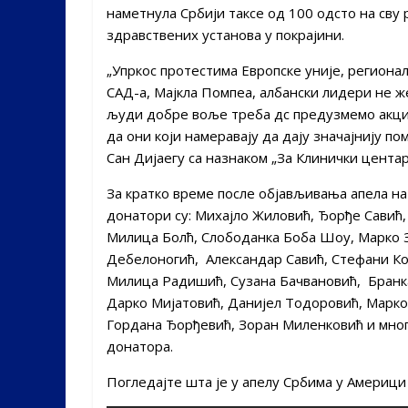
наметнула Србији таксе од 100 одсто на сву
здравствених установа у покрајини.
„Упркос протестима Европске уније, региона
САД-а, Мајкла Помпеа, албански лидери не ж
људи добре воље треба дс предузмемо акциј
да они који намеравају да дају значајнију п
Сан Дијаегу са назнаком „За Клинички центар
За кратко време после објављивања апела н
донатори су: Михајло Жиловић, Ђорђе Савић,
Милица Болћ, Слободанка Боба Шоу, Марко За
Дебелоногић, Александар Савић, Стефани Ко
Милица Радишић, Сузана Бачвановић, Бран
Дарко Мијатовић, Данијел Тодоровић, Марк
Гордана Ђорђевић, Зоран Миленковић и многи
донатора.
Погледајте шта је у апелу Србима у Америц