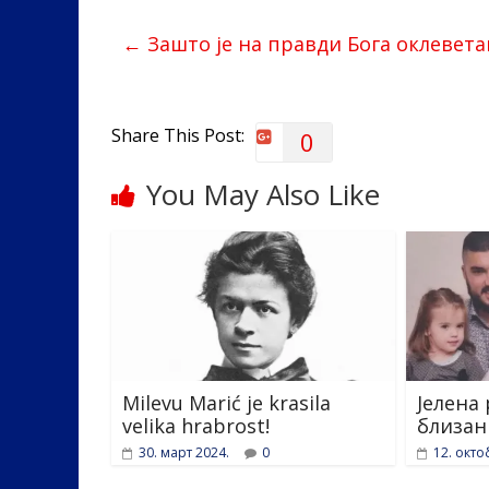
b
er
e
e
←
Зашто је на правди Бога оклевета
o
dI
o
n
k
Share This Post:
0
You May Also Like
Milevu Marić je krasila
Јелена
velika hrabrost!
близанц
30. март 2024.
0
12. окто