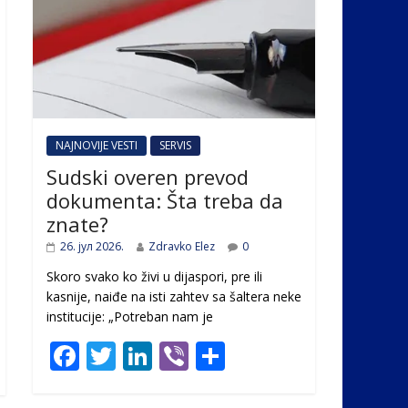
NAJNOVIJE VESTI
SERVIS
Sudski overen prevod
dokumenta: Šta treba da
znate?
26. јул 2026.
Zdravko Elez
0
Skoro svako ko živi u dijaspori, pre ili
kasnije, naiđe na isti zahtev sa šaltera neke
institucije: „Potreban nam je
F
T
Li
Vi
S
ac
w
n
b
h