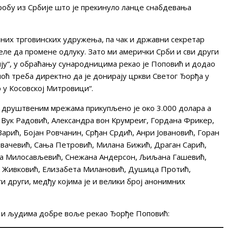
 робу из Србије што је прекинуло ланце снабдевања
лних трговинских удружења, па чак и државни секретар
еле да промене одлуку. Зато ми амерички Срби и сви други
у“, у обраћању сународницима рекао је Поповић и додао
омоћ треба директно да је донирају цркви Светог Ђорђа у
 у Косовској Митровици“.
а друштвеним мрежама прикупљено је око 3.000 долара а
 Вук Радовић, Александра вон Крумреиг, Гордана Фрикер,
рић, Бојан Ровчанин, Срђан Срдић, Анри Јовановић, Горан
вачевић, Сања Петровић, Милана Бижић, Драган Сарић,
ка Милосављевић, Снежана Андерсон, Љиљана Гашевић,
о Живковић, Елизабета Милановић, Душица Протић,
 други, медђу којима је и велики број анонимних
и и људима добре воље рекао Ђорђе Поповић: