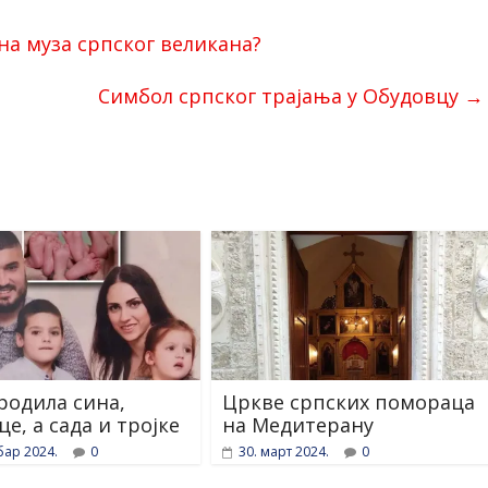
на муза српског великана?
Симбол српског трајања у Обудовцу
→
 родила сина,
Цркве српских помораца
е, а сада и тројке
на Медитерану
бар 2024.
0
30. март 2024.
0