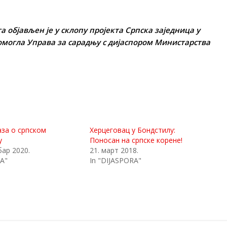
а објављен је у склопу пројекта Српска заједница у
помогла Управа за сарадњу с дијаспором Министарства
за о српском
Херцеговац у Бондстилу:
у
Поносан на српске корене!
бар 2020.
21. март 2018.
A"
In "DIJASPORA"