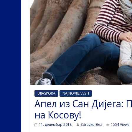
DIJASPORA
NAJNOVIJE VESTI
Апел из Сан Дијега:
на Косову!
11. децембар 2018.
Zdravko Elez
1554 Views