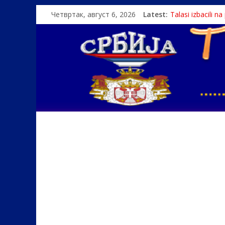
Четвртак, август 6, 2026
Latest:
Talasi izbacili n
Srbin zaspao na
Politika i seks g
U Srbiji pola mi
Monasi spasili de