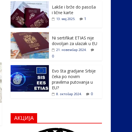
e
itt
k
er
ar
Lakše i brže do pasoša
b
er
e
e
i lične karte
o
dI
1
13. мај 2025.
o
n
k
Ni sertifikat ETIAS nije
dovoljan za ulazak u EU
21. новембар 2024.
0
Evo šta gradjane Srbije
čeka po novim
pravilima putovanja u
EU?
0
8. октобар 2024.
АКЦИЈА