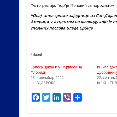
Фотографија: Ђорђе Поповић са породицом
*Овај апел српске заједнице из Сан Дијаег
Америци, с акцентом на Флориду који је 
спољних послова Владе Србије
Related
Српска црква и у Нејплесу на
Књига дока
Флориди
Дубровник
23. новембар 2022.
22. септем
In "DIJASPORA"
In "KULTUR
F
T
Li
Vi
S
ac
w
n
b
h
e
itt
k
er
ar