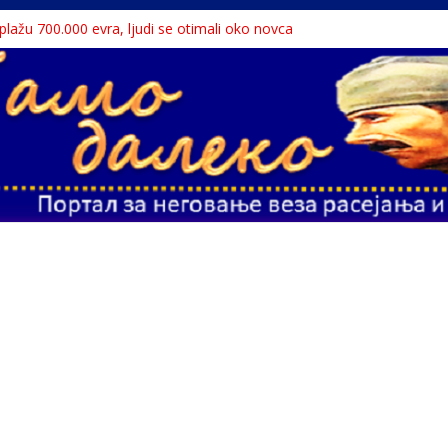
a plažu 700.000 evra, ljudi se otimali oko novca
 Dunavu, reka ga odnela u Rumuniju
lavne teme srpskih medija
liona migranata, 100 000 stranaca se zaposlilo
te sa litice visoke 15 metara