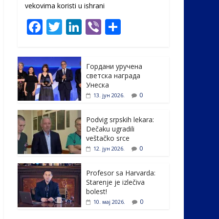
vekovima koristi u ishrani
F
T
Li
Vi
S
ac
w
n
b
h
e
itt
k
er
ar
Гордани уручена
b
er
e
e
светска награда
o
dI
Унеска
0
13. јун 2026.
o
n
k
Podvig srpskih lekara:
Dečaku ugradili
veštačko srce
0
12. јун 2026.
Profesor sa Harvarda:
Starenje je izlečiva
bolest!
0
10. мај 2026.