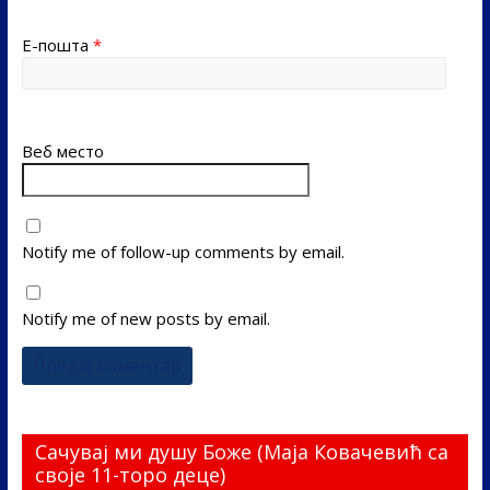
Е-пошта
*
Веб место
Notify me of follow-up comments by email.
Notify me of new posts by email.
Сачувај ми душу Боже (Маја Ковачевић са
своје 11-торо деце)