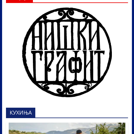
КУХИЊА