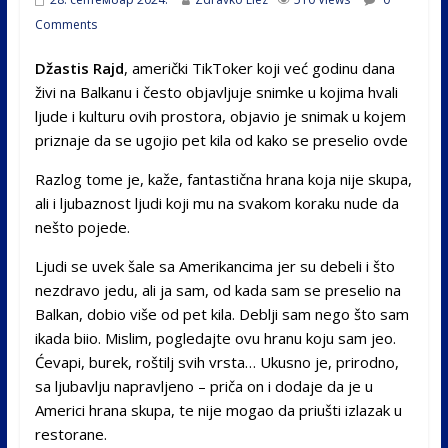
Comments
Džastis Rajd
, američki TikToker koji već godinu dana
živi na Balkanu i često objavljuje snimke u kojima hvali
ljude i kulturu ovih prostora, objavio je snimak u kojem
priznaje da se ugojio pet kila od kako se preselio ovde
Razlog tome je, kaže, fantastična hrana koja nije skupa,
ali i ljubaznost ljudi koji mu na svakom koraku nude da
nešto pojede.
Ljudi se uvek šale sa Amerikancima jer su debeli i što
nezdravo jedu, ali ja sam, od kada sam se preselio na
Balkan, dobio više od pet kila. Deblji sam nego što sam
ikada biio. Mislim, pogledajte ovu hranu koju sam jeo.
Ćevapi, burek, roštilj svih vrsta… Ukusno je, prirodno,
sa ljubavlju napravljeno – priča on i dodaje da je u
Americi hrana skupa, te nije mogao da priušti izlazak u
restorane.