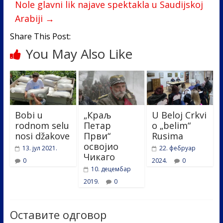
o
n
Nole glavni lik najave spektakla u Saudijskoj
k
Arabiji
→
Share This Post:
You May Also Like
Bobi u
„Краљ
U Beloj Crkvi
rodnom selu
Петар
o „belim“
nosi džakove
Први“
Rusima
освојио
13. јул 2021.
22. фебруар
Чикаго
0
2024.
0
10. децембар
2019.
0
Оставите одговор