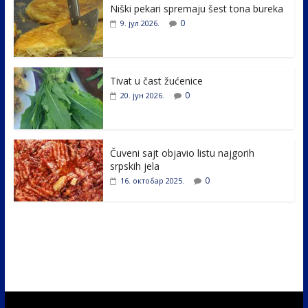
Niški pekari spremaju šest tona bureka
b
er
e
e
0
9. јул 2026.
o
dI
o
n
k
Tivat u čast žućenice
0
20. јун 2026.
Čuveni sajt objavio listu najgorih
srpskih jela
0
16. октобар 2025.