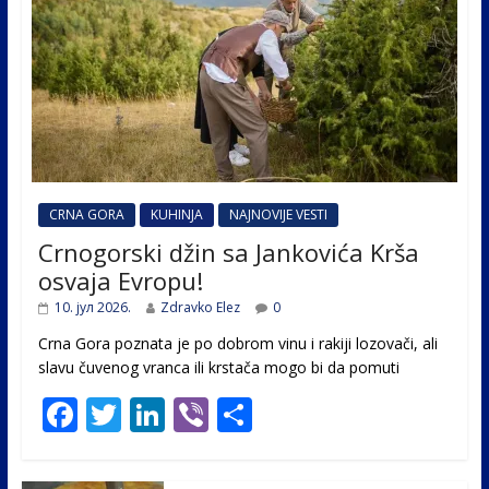
CRNA GORA
KUHINJA
NAJNOVIJE VESTI
Crnogorski džin sa Jankovića Krša
osvaja Evropu!
10. јул 2026.
Zdravko Elez
0
Crna Gora poznata je po dobrom vinu i rakiji lozovači, ali
slavu čuvenog vranca ili krstača mogo bi da pomuti
F
T
Li
Vi
S
ac
w
n
b
h
e
itt
k
er
ar