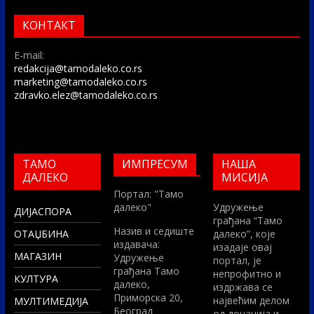
КОНТАКТ
E-mail:
redakcija@tamodaleko.co.rs
marketing@tamodaleko.co.rs
zdravko.elez@tamodaleko.co.rs
ТАМО
ИМПРЕСУМ
НАША
ДАЛЕКО
МИСИЈА
Портал: "Тамо
далеко"
Удружење
ДИЈАСПОРА
грађана “Тамо
Назив и седиште
ОТАЏБИНА
далеко”, које
издавача:
изадаје овај
МАГАЗИН
Удружење
портал, је
грађана Тамо
непрофитно и
КУЛТУРА
далеко,
издржава се
Приморска 20,
највећим делом
МУЛТИМЕДИЈА
Београд
од донација и