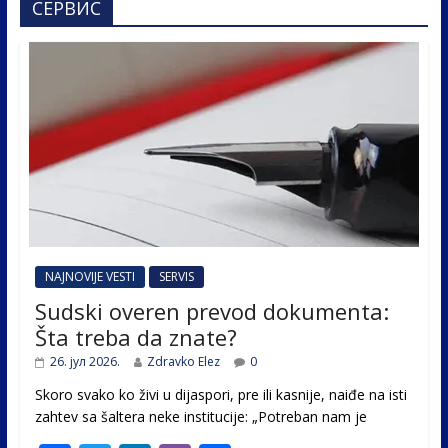
СЕРВИС
NAJNOVIJE VESTI
SERVIS
Sudski overen prevod dokumenta:
Šta treba da znate?
26. јул 2026.
Zdravko Elez
0
Skoro svako ko živi u dijaspori, pre ili kasnije, naiđe na isti
zahtev sa šaltera neke institucije: „Potreban nam je