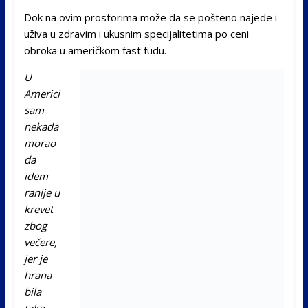
Dok na ovim prostorima može da se pošteno najede i
uživa u zdravim i ukusnim specijalitetima po ceni
obroka u američkom fast fudu.
U
Americi
sam
nekada
morao
da
idem
ranije u
krevet
zbog
večere,
jer je
hrana
bila
tako