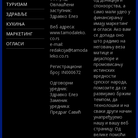
ТУРИЗАМ
Овлашћени
спонзорства, а
заступник:
само мали удео у
ЗДРАВЉЕ
Здравко Елез
финансирању
имају маркетинг
КУХИЊА
Вeб адреса:
и огласи. Ако вам
www.tamodaleko.
МАРКЕТИНГ
се допада оно
co.rs
што радимо на
ОГЛАСИ
e-mail:
неговању веза
redakcija@tamoda
матице и
leko.co.rs
дијаспоре и
промовисању
Регистрациони
истинских
број: IN000672
вредности
српског народа,
Одговорни
помозите да се
уредник:
развијамо бржим
Здравко Елез
темпом, да
Заменик
технолошки и на
уредника:
сваки други начин
Предраг Савић
унапређујемо
нашу и вашу веб
страницу. Од
велике помоћи