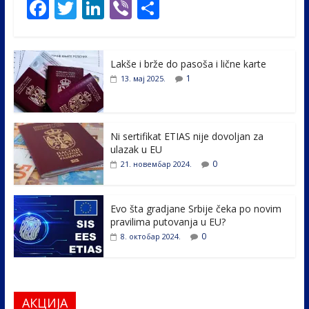
F
T
Li
Vi
S
ac
w
n
b
h
e
itt
k
er
ar
Lakše i brže do pasoša i lične karte
b
er
e
e
1
13. мај 2025.
o
dI
o
n
k
Ni sertifikat ETIAS nije dovoljan za
ulazak u EU
0
21. новембар 2024.
Evo šta gradjane Srbije čeka po novim
pravilima putovanja u EU?
0
8. октобар 2024.
АКЦИЈА