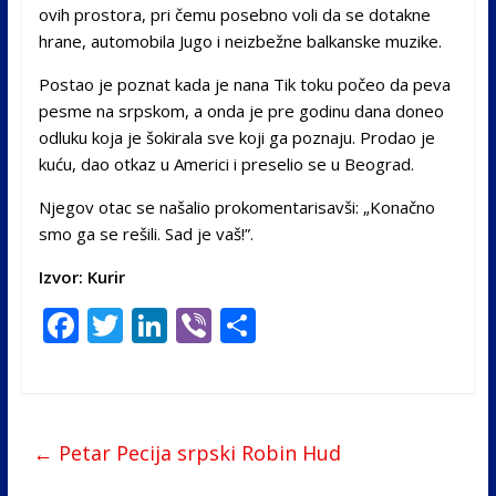
ovih prostora, pri čemu posebno voli da se dotakne
hrane, automobila Jugo i neizbežne balkanske muzike.
Postao je poznat kada je nana Tik toku počeo da peva
pesme na srpskom, a onda je pre godinu dana doneo
odluku koja je šokirala sve koji ga poznaju. Prodao je
kuću, dao otkaz u Americi i preselio se u Beograd.
Njegov otac se našalio prokomentarisavši: „Konačno
smo ga se rešili. Sad je vaš!”.
Izvor: Kurir
F
T
Li
Vi
S
ac
w
n
b
h
e
itt
k
er
ar
b
er
e
e
←
Petar Pecija srpski Robin Hud
o
dI