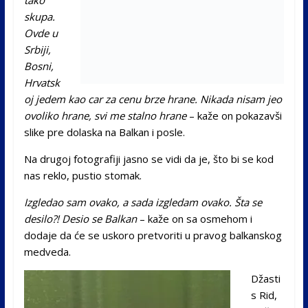
skupa.
Ovde u
Srbiji,
Bosni,
Hrvatsk
oj jedem kao car za cenu brze hrane. Nikada nisam jeo
ovoliko hrane, svi me stalno hrane
– kaže on pokazavši
slike pre dolaska na Balkan i posle.
Na drugoj fotografiji jasno se vidi da je, što bi se kod
nas reklo, pustio stomak.
Izgledao sam ovako, a sada izgledam ovako. Šta se
desilo?! Desio se Balkan
– kaže on sa osmehom i
dodaje da će se uskoro pretvoriti u pravog balkanskog
medveda.
Džasti
s Rid,