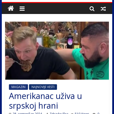
MAGAZIN
NAJNOVIJE VESTI
Amerikanac uživa u
srpskoj hrani
28. септембар 2024.
Zdravko Elez
510 Views
0