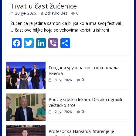
Tivat u čast žućenice
20. јун 2026.
Zdravko Elez
0
Žućenica je jedina samonikla biljka koja ima svoj festival .
U čast ovе biljke koja se vekovima koristi u ishrani
F
T
Li
Vi
S
ac
w
n
b
h
e
itt
k
er
ar
Гордани уручена светска награда
b
er
e
e
Унеска
o
dI
0
13. јун 2026.
o
n
k
Podvig srpskih lekara: Dečaku ugradili
veštačko srce
0
12. јун 2026.
Profesor sa Harvarda: Starenje je