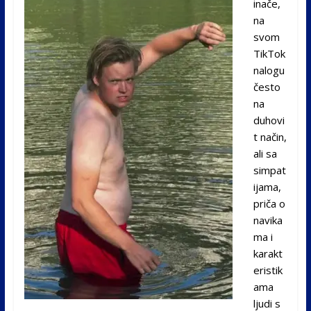
inače,
na
svom
TikTok
nalogu
često
na
duhovi
t način,
ali sa
simpat
ijama,
priča o
navika
ma i
karakt
eristik
ama
ljudi s