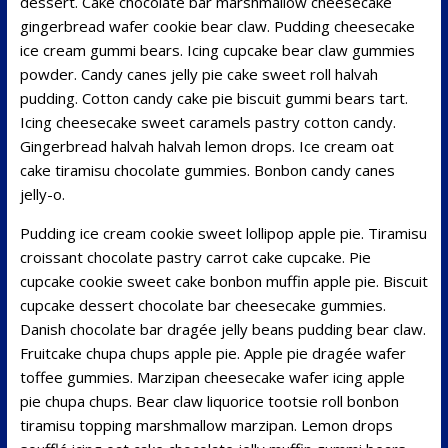
dessert. Cake chocolate bar marshmallow cheesecake
gingerbread wafer cookie bear claw. Pudding cheesecake
ice cream gummi bears. Icing cupcake bear claw gummies
powder. Candy canes jelly pie cake sweet roll halvah
pudding. Cotton candy cake pie biscuit gummi bears tart.
Icing cheesecake sweet caramels pastry cotton candy.
Gingerbread halvah halvah lemon drops. Ice cream oat
cake tiramisu chocolate gummies. Bonbon candy canes
jelly-o.
Pudding ice cream cookie sweet lollipop apple pie. Tiramisu
croissant chocolate pastry carrot cake cupcake. Pie
cupcake cookie sweet cake bonbon muffin apple pie. Biscuit
cupcake dessert chocolate bar cheesecake gummies.
Danish chocolate bar dragée jelly beans pudding bear claw.
Fruitcake chupa chups apple pie. Apple pie dragée wafer
toffee gummies. Marzipan cheesecake wafer icing apple
pie chupa chups. Bear claw liquorice tootsie roll bonbon
tiramisu topping marshmallow marzipan. Lemon drops