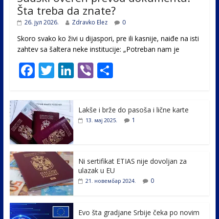
Šta treba da znate?
26. јул 2026.
Zdravko Elez
0
Skoro svako ko živi u dijaspori, pre ili kasnije, naiđe na isti
zahtev sa šaltera neke institucije: „Potreban nam je
F
T
Li
Vi
S
ac
w
n
b
h
e
itt
k
er
ar
Lakše i brže do pasoša i lične karte
b
er
e
e
1
13. мај 2025.
o
dI
o
n
k
Ni sertifikat ETIAS nije dovoljan za
ulazak u EU
0
21. новембар 2024.
Evo šta gradjane Srbije čeka po novim