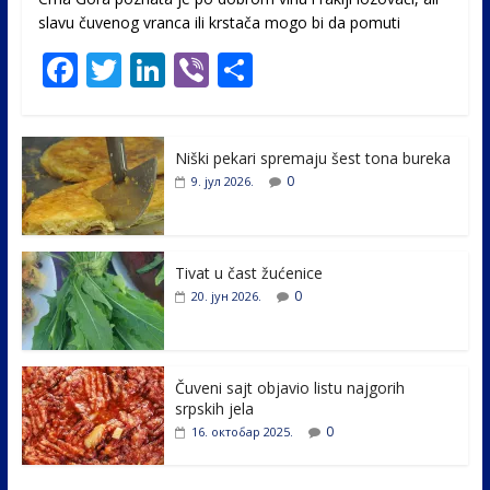
slavu čuvenog vranca ili krstača mogo bi da pomuti
F
T
Li
Vi
S
ac
w
n
b
h
e
itt
k
er
ar
Niški pekari spremaju šest tona bureka
b
er
e
e
0
9. јул 2026.
o
dI
o
n
k
Tivat u čast žućenice
0
20. јун 2026.
Čuveni sajt objavio listu najgorih
srpskih jela
0
16. октобар 2025.