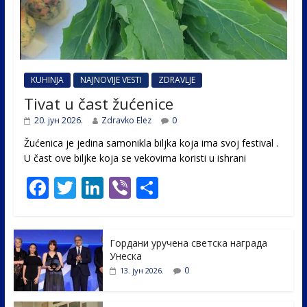
KUHINJA
NAJNOVIJE VESTI
ZDRAVLJE
Tivat u čast žućenice
20. јун 2026.
Zdravko Elez
0
Žućenica je jedina samonikla biljka koja ima svoj festival .
U čast ovе biljke koja se vekovima koristi u ishrani
F
T
Li
Vi
S
ac
w
n
b
h
e
itt
k
er
ar
Гордани уручена светска награда
b
er
e
e
Унеска
o
dI
0
13. јун 2026.
o
n