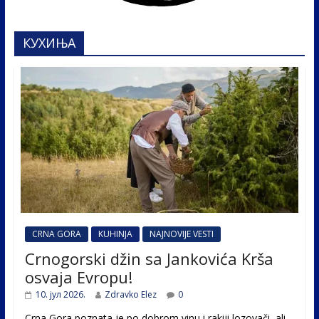
КУХИЊА
CRNA GORA
KUHINJA
NAJNOVIJE VESTI
Crnogorski džin sa Jankovića Krša
osvaja Evropu!
10. јул 2026.
Zdravko Elez
0
Crna Gora poznata je po dobrom vinu i rakiji lozovači, ali