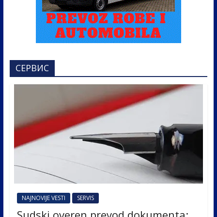
СЕРВИС
NAJNOVIJE VESTI
SERVIS
Sudski overen prevod dokumenta: