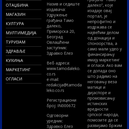
Назив и седиште
ОТАЏБИНА
далеко”, које
издавача:
изадаје овај
МАГАЗИН
Удружење
портал, је
грађана Тамо
непрофитно и
КУЛТУРА
далеко,
издржава се
Приморска 20,
највећим делом
МУЛТИМЕДИЈА
Београд
од донација и
ТУРИЗАМ
Овлашћени
спонзорства, а
заступник:
само мали удео у
ЗДРАВЉЕ
Здравко Елез
финансирању
имају маркетинг
КУХИЊА
Вeб адреса:
и огласи. Ако вам
www.tamodaleko.
МАРКЕТИНГ
се допада оно
co.rs
што радимо на
ОГЛАСИ
e-mail:
неговању веза
redakcija@tamoda
матице и
leko.co.rs
дијаспоре и
промовисању
Регистрациони
истинских
број: IN000672
вредности
српског народа,
Одговорни
помозите да се
уредник:
развијамо бржим
Здравко Елез