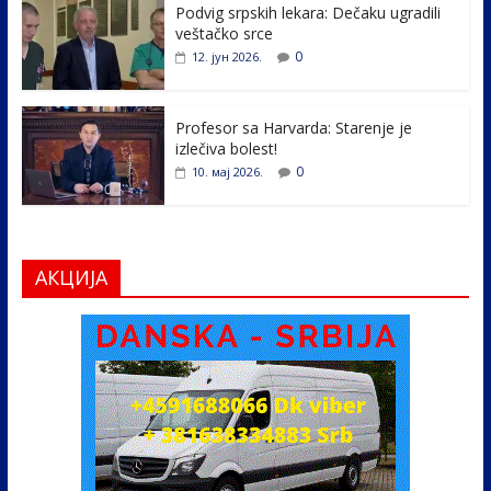
k
Podvig srpskih lekara: Dečaku ugradili
veštačko srce
0
12. јун 2026.
Profesor sa Harvarda: Starenje je
izlečiva bolest!
0
10. мај 2026.
АКЦИЈА