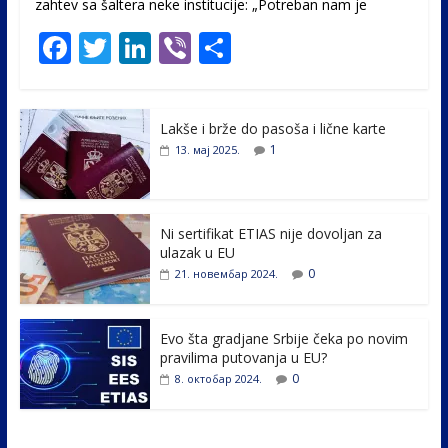
zahtev sa šaltera neke institucije: „Potreban nam je
F
T
Li
Vi
S
ac
w
n
b
h
e
itt
k
er
ar
Lakše i brže do pasoša i lične karte
b
er
e
e
1
13. мај 2025.
o
dI
o
n
k
Ni sertifikat ETIAS nije dovoljan za
ulazak u EU
0
21. новембар 2024.
Evo šta gradjane Srbije čeka po novim
pravilima putovanja u EU?
0
8. октобар 2024.