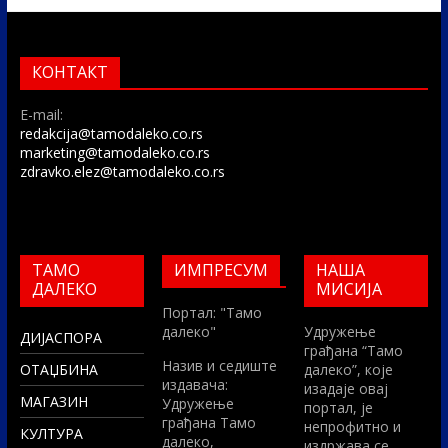
КОНТАКТ
E-mail:
redakcija@tamodaleko.co.rs
marketing@tamodaleko.co.rs
zdravko.elez@tamodaleko.co.rs
ТАМО
ИМПРЕСУМ
НАША
ДАЛЕКО
МИСИЈА
Портал: "Тамо
далеко"
Удружење
ДИЈАСПОРА
грађана “Тамо
Назив и седиште
ОТАЏБИНА
далеко”, које
издавача:
изадаје овај
МАГАЗИН
Удружење
портал, је
грађана Тамо
непрофитно и
КУЛТУРА
далеко,
издржава се