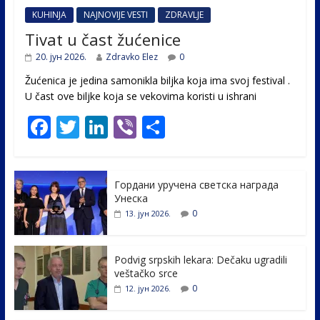
KUHINJA
NAJNOVIJE VESTI
ZDRAVLJE
Tivat u čast žućenice
20. јун 2026.
Zdravko Elez
0
Žućenica je jedina samonikla biljka koja ima svoj festival .
U čast ovе biljke koja se vekovima koristi u ishrani
F
T
Li
Vi
S
ac
w
n
b
h
e
itt
k
er
ar
Гордани уручена светска награда
b
er
e
e
Унеска
o
dI
0
13. јун 2026.
o
n
k
Podvig srpskih lekara: Dečaku ugradili
veštačko srce
0
12. јун 2026.