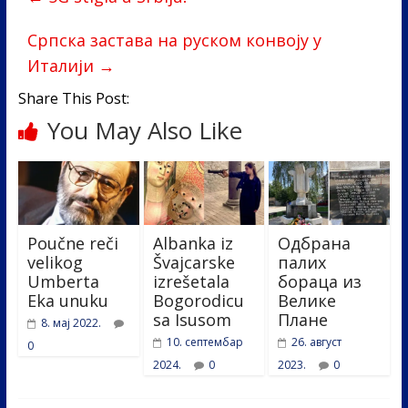
o
dI
o
n
Српска застава на руском конвоју у
k
Италији
→
Share This Post:
You May Also Like
Poučne reči
Albanka iz
Одбрана
velikog
Švajcarske
палих
Umberta
izrešetala
бораца из
Eka unuku
Bogorodicu
Велике
sa Isusom
Плане
8. мај 2022.
10. септембар
26. август
0
2024.
0
2023.
0