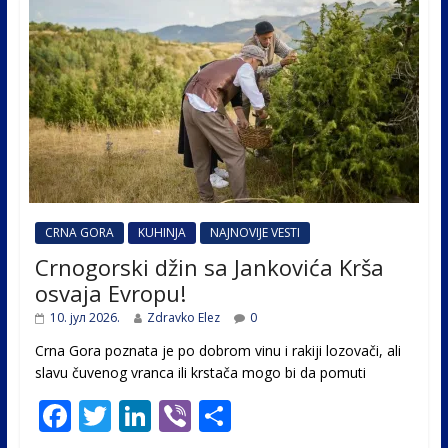
CRNA GORA
KUHINJA
NAJNOVIJE VESTI
Crnogorski džin sa Jankovića Krša
osvaja Evropu!
10. јул 2026.
Zdravko Elez
0
Crna Gora poznata je po dobrom vinu i rakiji lozovači, ali
slavu čuvenog vranca ili krstača mogo bi da pomuti
F
T
Li
Vi
S
ac
w
n
b
h