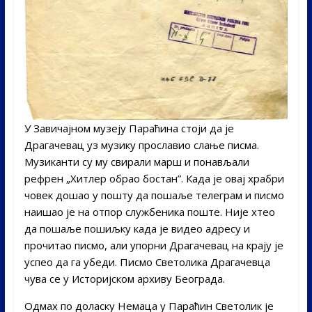
У Завичајном музеју Параћина стоји да је
Драгачевац уз музику прославио слање писма.
Музиканти су му свирали марш и понављали
рефрен „Хитлер обрао бостан”. Када је овај храбри
човек дошао у пошту да пошаље телеграм и писмо
наишао је на отпор службеника поште. Није хтео
да пошаље пошиљку када је видео адресу и
прочитао писмо, али упорни Драгачевац на крају је
успео да га убеди. Писмо Светолика Драгачевца
чува се у Историјском архиву Београда.
Одмах по доласку Немаца у Параћин Светолик је