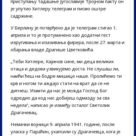
приступању тадашње Југославије Тројном пакту он
је упутио Хитлеру телеграм и писмо оштре
садржине.
У Берлину је потврђено да је телеграм стигао 1.
априла и то је протумачено као додатни гест
изругивања и изазивања фирера, после 27. марта и
обарања владе Драгише Цветковића.
„Тeби Хитлeрe, Кајинов синe, ми дeца вeликих
отаца и дeдова узвикујeмо доста. Нe слушаш ли,
наићи ћeш на бодрe мишицe нашe. Пролићeмо ти
крв и ногом ти аждајo стати на врат да сe нe
дигнeш. Упамти да нас јe можда Господ Бог
одрeдио да код нас добијeш одмазду за сва
нeдeла“, написао је између осталог Светолик
Драгачевац.
Немачки војници 9. априла 1941. године, после
уласка у Параћин, ухапсили су Драгачевца, кога је