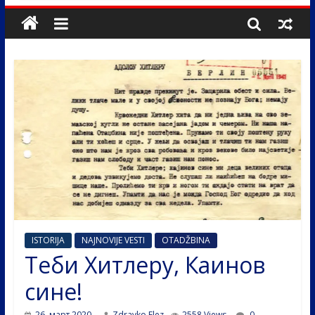
ISTORIJA
NAJNOVIJE VESTI
OTADŽBINA
Теби Хитлеру, Каинов
сине!
26. март 2020.
Zdravko Elez
2558 Views
0