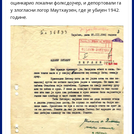
оцинкарио локални фолксдојчер, и депортовали га
у злогласни логор Маутхаузен, где је убијен 1942.
године.