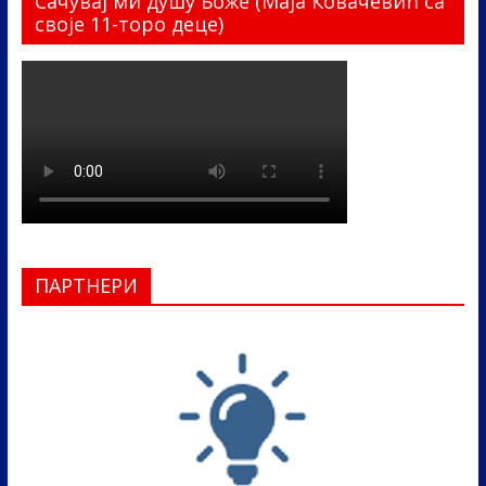
Сачувај ми душу Боже (Маја Ковачевић са
своје 11-торо деце)
ПАРТНЕРИ