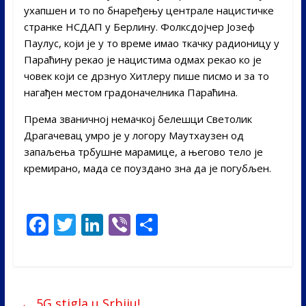
ухапшен и то по бнаређењу централе нацистичке
странке НСДАП у Берлину. Фолксдојчер Јозеф
Паулус, који је у то време имао ткачку радионицу у
Параћину рекао је нацистима одмах рекао ко је
човек који се дрзнуо Хитлеру пише писмо и за то
нагађен местом градоначелника Параћина.
Према званичној немачкој белешци Светолик
Драгачевац умро је у логору Маутхаузен од
запаљења трбушне марамице, а његово тело је
кремирано, мада се поуздано зна да је погубљен.
F
T
Li
Vi
S
ac
w
n
b
h
e
itt
k
er
ar
b
er
e
e
←
5G stigla u Srbiju!