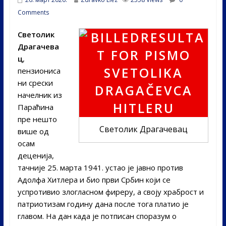
Comments
Светолик
Драгачева
ц
,
пензиониса
ни срески
начелник из
Параћина
пре нешто
Светолик Драгачевац
више од
осам
деценија,
тачније 25. марта 1941. устао је јавно против
Адолфа Хитлера и био први Србин који се
успротивио злогласном фиреру, а своју храброст и
патриотизам годину дана после тога платио је
главом. На дан када је потписан споразум о