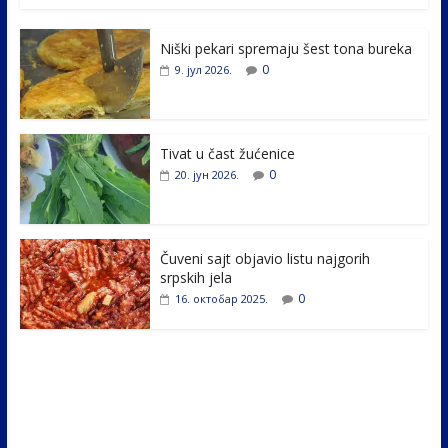
e
itt
k
er
ar
Niški pekari spremaju šest tona bureka
b
er
e
e
0
9. јул 2026.
o
dI
o
n
k
Tivat u čast žućenice
0
20. јун 2026.
Čuveni sajt objavio listu najgorih
srpskih jela
0
16. октобар 2025.