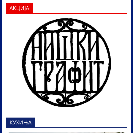
АКЦИЈА
КУХИЊА