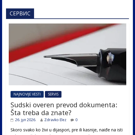
СЕРВИС
NAJNOVIJE VESTI
SERVIS
Sudski overen prevod dokumenta:
Šta treba da znate?
26. јул 2026.
Zdravko Elez
0
Skoro svako ko živi u dijaspori, pre ili kasnije, naiđe na isti