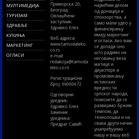
Приморска 20,
највећим делом
МУЛТИМЕДИЈА
Београд
од донација и
ТУРИЗАМ
Овлашћени
спонзорства, а
заступник:
само мали удео у
ЗДРАВЉЕ
Здравко Елез
финансирању
имају маркетинг
КУХИЊА
Вeб адреса:
и огласи. Ако вам
www.tamodaleko.
МАРКЕТИНГ
се допада оно
co.rs
што радимо на
ОГЛАСИ
e-mail:
неговању веза
redakcija@tamoda
матице и
leko.co.rs
дијаспоре и
промовисању
Регистрациони
истинских
број: IN000672
вредности
српског народа,
Одговорни
помозите да се
уредник:
развијамо бржим
Здравко Елез
темпом, да
Заменик
технолошки и на
уредника:
сваки други начин
Предраг Савић
унапређујемо
нашу и вашу веб