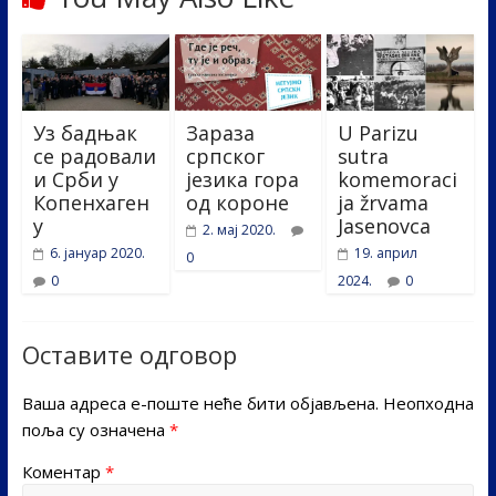
Уз бадњак
Зараза
U Parizu
се радовали
српског
sutra
и Срби у
језика гора
komemoraci
Копенхаген
од короне
ja žrvama
у
Jasenovca
2. мај 2020.
6. јануар 2020.
19. април
0
0
2024.
0
Оставите одговор
Ваша адреса е-поште неће бити објављена.
Неопходна
поља су означена
*
Коментар
*