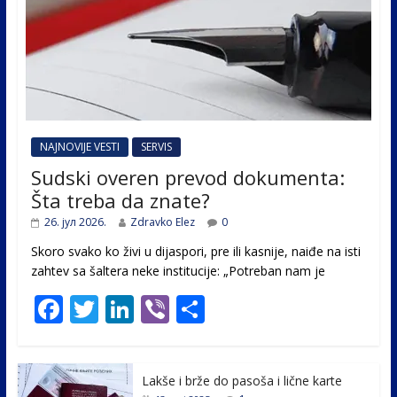
NAJNOVIJE VESTI
SERVIS
Sudski overen prevod dokumenta:
Šta treba da znate?
26. јул 2026.
Zdravko Elez
0
Skoro svako ko živi u dijaspori, pre ili kasnije, naiđe na isti
zahtev sa šaltera neke institucije: „Potreban nam je
F
T
Li
Vi
S
ac
w
n
b
h
e
itt
k
er
ar
Lakše i brže do pasoša i lične karte
b
er
e
e