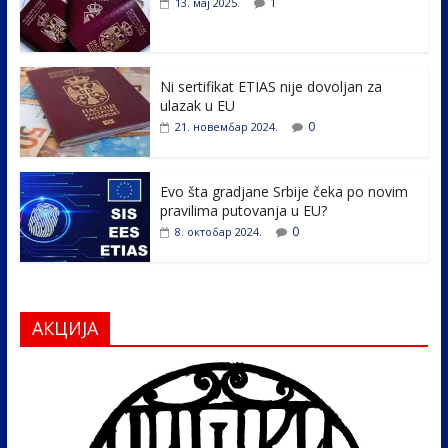
1
13. мај 2025.
o
dI
o
n
k
Ni sertifikat ETIAS nije dovoljan za
ulazak u EU
0
21. новембар 2024.
Evo šta gradjane Srbije čeka po novim
pravilima putovanja u EU?
0
8. октобар 2024.
АКЦИЈА