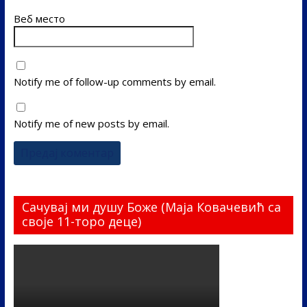
Веб место
Notify me of follow-up comments by email.
Notify me of new posts by email.
Сачувај ми душу Боже (Маја Ковачевић са
своје 11-торо деце)