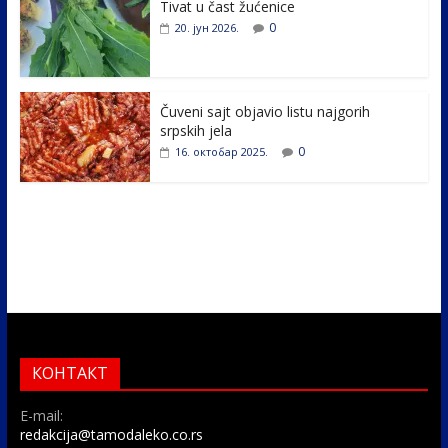
k
Tivat u čast žućenice
0
20. јун 2026.
Čuveni sajt objavio listu najgorih
srpskih jela
0
16. октобар 2025.
КОНТАКТ
E-mail:
redakcija@tamodaleko.co.rs