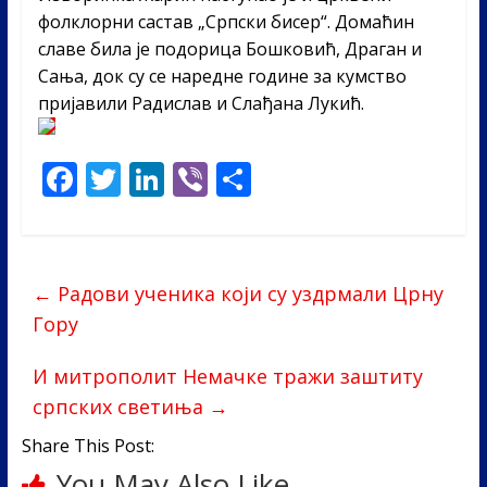
фолклорни састав „Српски бисер“. Домаћин
славе била је подорица Бошковић, Драган и
Сања, док су се наредне године за кумство
пријавили Радислав и Слађана Лукић.
F
T
Li
Vi
S
ac
w
n
b
h
e
itt
k
er
ar
b
er
e
e
←
Радови ученика који су уздрмали Црну
o
dI
Гору
o
n
И митрополит Немачке тражи заштиту
k
српских светиња
→
Share This Post:
You May Also Like