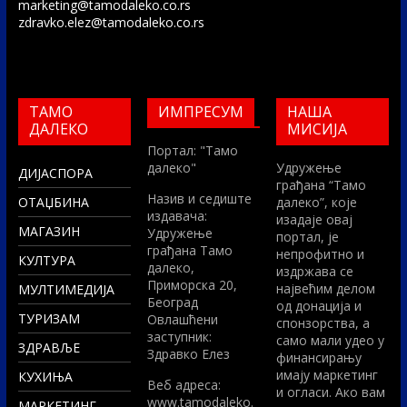
marketing@tamodaleko.co.rs
zdravko.elez@tamodaleko.co.rs
ТАМО
ИМПРЕСУМ
НАША
ДАЛЕКО
МИСИЈА
Портал: "Тамо
далеко"
Удружење
ДИЈАСПОРА
грађана “Тамо
Назив и седиште
ОТАЏБИНА
далеко”, које
издавача:
изадаје овај
МАГАЗИН
Удружење
портал, је
грађана Тамо
непрофитно и
КУЛТУРА
далеко,
издржава се
Приморска 20,
највећим делом
МУЛТИМЕДИЈА
Београд
од донација и
ТУРИЗАМ
Овлашћени
спонзорства, а
заступник:
само мали удео у
ЗДРАВЉЕ
Здравко Елез
финансирању
имају маркетинг
КУХИЊА
Вeб адреса:
и огласи. Ако вам
www.tamodaleko.
МАРКЕТИНГ