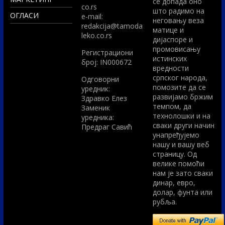
се допада оно
co.rs
што радимо на
ОГЛАСИ
e-mail:
неговању веза
redakcija@tamoda
матице и
leko.co.rs
дијаспоре и
промовисању
Регистрациони
истинских
број: IN000672
вредности
српског народа,
Одговорни
помозите да се
уредник:
развијамо бржим
Здравко Елез
темпом, да
Заменик
технолошки и на
уредника:
сваки други начин
Предраг Савић
унапређујемо
нашу и вашу веб
страницу. Од
велике помоћи
нам је зато сваки
динар, евро,
долар, фунта или
рубља.