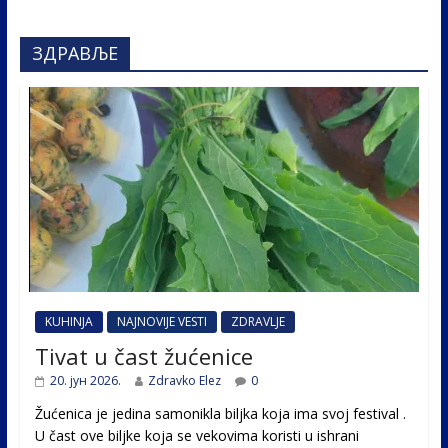
ЗДРАВЉЕ
KUHINJA
NAJNOVIJE VESTI
ZDRAVLJE
Tivat u čast žućenice
20. јун 2026.
Zdravko Elez
0
Žućenica je jedina samonikla biljka koja ima svoj festival .
U čast ovе biljke koja se vekovima koristi u ishrani