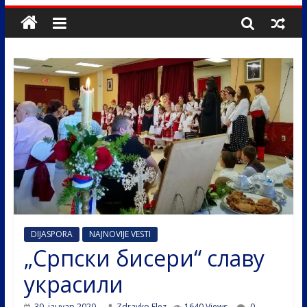
DIJASPORA
NAJNOVIJE VESTI
„Српски бисери“ славу
украсили
30. јануар 2020.
Zdravko Elez
1640 Views
0