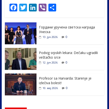
F
T
Li
Vi
S
ac
w
n
b
h
e
itt
k
er
ar
Гордани уручена светска награда
b
er
e
e
Унеска
o
dI
0
13. јун 2026.
o
n
k
Podvig srpskih lekara: Dečaku ugradili
veštačko srce
0
12. јун 2026.
Profesor sa Harvarda: Starenje je
izlečiva bolest!
0
10. мај 2026.