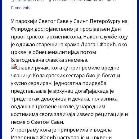
Comments
У парохији Светог Саве у Саинт Петерсбургу на
Флироди достојанствено је прослављен Дан
првог српског архиепископа. Након службе коју
је одржао старешина храма Драган Жарић, око
цркве је обнешена литија,а потом
благодиљана славска знамења.
Славки ручак, кога су припремиле вредне
чланице Кола српских сестара био је богат,и
укусно сервиран. Једносатна приредба
представљала је врхунац догађаја,када је
тридететак девојчица и дечака, полазника
овдашње црквене школе, у народним
костимима свога завичаја извело рецитације и
песме о Светом Сави.
У програму кога је припремила и водила
Изворинка Жарић наступао је и црквени