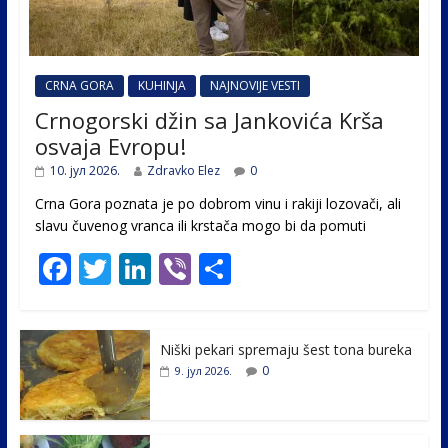
CRNA GORA
KUHINJA
NAJNOVIJE VESTI
Crnogorski džin sa Jankovića Krša
osvaja Evropu!
10. јул 2026.
Zdravko Elez
0
Crna Gora poznata je po dobrom vinu i rakiji lozovači, ali
slavu čuvenog vranca ili krstača mogo bi da pomuti
F
T
Li
Vi
S
ac
w
n
b
h
e
itt
k
er
ar
Niški pekari spremaju šest tona bureka
b
er
e
e
0
9. јул 2026.
o
dI
o
n