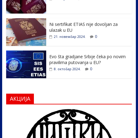
o
dI
o
n
k
Ni sertifikat ETIAS nije dovoljan za
ulazak u EU
0
21. новембар 2024.
Evo šta gradjane Srbije čeka po novim
pravilima putovanja u EU?
0
8. октобар 2024.
АКЦИЈА