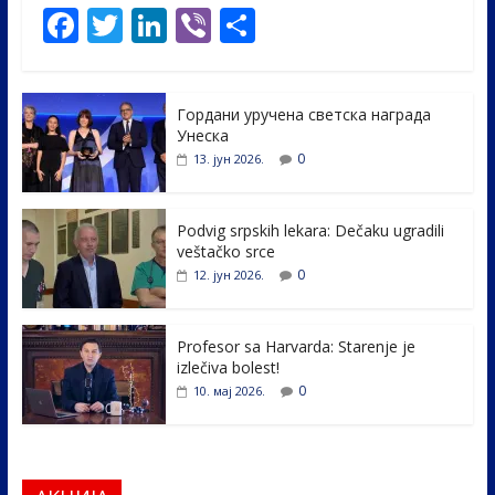
F
T
Li
Vi
S
ac
w
n
b
h
e
itt
k
er
ar
Гордани уручена светска награда
b
er
e
e
Унеска
o
dI
0
13. јун 2026.
o
n
k
Podvig srpskih lekara: Dečaku ugradili
veštačko srce
0
12. јун 2026.
Profesor sa Harvarda: Starenje je
izlečiva bolest!
0
10. мај 2026.