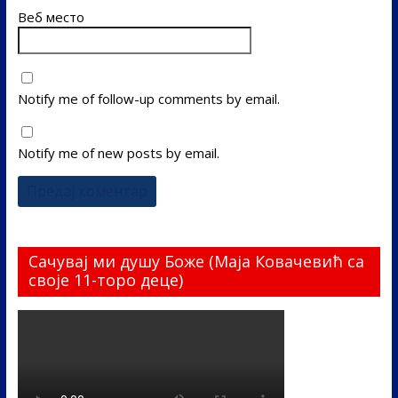
Веб место
Notify me of follow-up comments by email.
Notify me of new posts by email.
Сачувај ми душу Боже (Маја Ковачевић са
своје 11-торо деце)