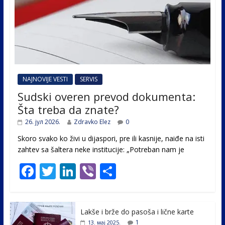
NAJNOVIJE VESTI
SERVIS
Sudski overen prevod dokumenta:
Šta treba da znate?
26. јул 2026.
Zdravko Elez
0
Skoro svako ko živi u dijaspori, pre ili kasnije, naiđe na isti
zahtev sa šaltera neke institucije: „Potreban nam je
F
T
Li
Vi
S
ac
w
n
b
h
e
itt
k
er
ar
Lakše i brže do pasoša i lične karte
b
er
e
e
1
13. мај 2025.