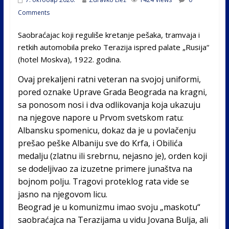
Comments
Saobraćajac koji reguliše kretanje pešaka, tramvaja i
retkih automobila preko Terazija ispred palate „Rusija“
(hotel Moskva), 1922. godina.
Ovaj prekaljeni ratni veteran na svojoj uniformi,
pored oznake Uprave Grada Beograda na kragni,
sa ponosom nosi i dva odlikovanja koja ukazuju
na njegove napore u Prvom svetskom ratu:
Albansku spomenicu, dokaz da je u povlačenju
prešao peške Albaniju sve do Krfa, i Obilića
medalju (zlatnu ili srebrnu, nejasno je), orden koji
se dodeljivao za izuzetne primere junaštva na
bojnom polju. Tragovi proteklog rata vide se
jasno na njegovom licu.
Beograd je u komunizmu imao svoju „maskotu“
saobraćajca na Terazijama u vidu Jovana Bulja, ali