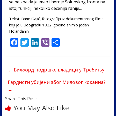
se ne zna da je imao i heroje Solunskog fronta na
istoj funkciji nekoliko decenija ranije…
Tekst: Bane Gajić, fotografija iz dokumentarnog filma
koji je u Beogradu 1922. godine snimio jedan
Holanđanin
F
T
Li
Vi
S
ac
w
n
b
h
e
itt
k
er
ar
b
er
e
e
←
Билборд подршке владици у Требињу
o
dI
o
n
Гардисти убијени због Миловог кокаина?
→
k
Share This Post:
You May Also Like