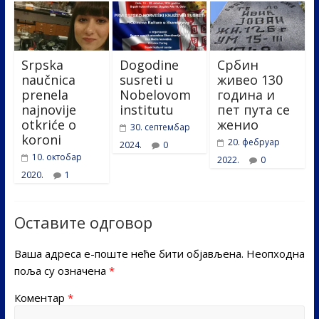
Srpska
Dogodine
Србин
naučnica
susreti u
живео 130
prenela
Nobelovom
година и
najnovije
institutu
пет пута се
otkriće o
женио
30. септембар
koroni
20. фебруар
2024.
0
10. октобар
2022.
0
2020.
1
Оставите одговор
Ваша адреса е-поште неће бити објављена.
Неопходна
поља су означена
*
Коментар
*