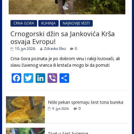
CRNA GORA
KUHINJA
NAJNOVIJE VESTI
Crnogorski džin sa Jankovića Krša
osvaja Evropu!
10. јул 2026.
Zdravko Elez
0
Crna Gora poznata je po dobrom vinu i rakiji lozovači, ali
slavu čuvenog vranca ili krstača mogo bi da pomuti
F
T
Li
Vi
S
ac
w
n
b
h
e
itt
k
er
ar
Niški pekari spremaju šest tona bureka
b
er
e
e
0
9. јул 2026.
o
dI
o
n
Tivat u čast žućenice