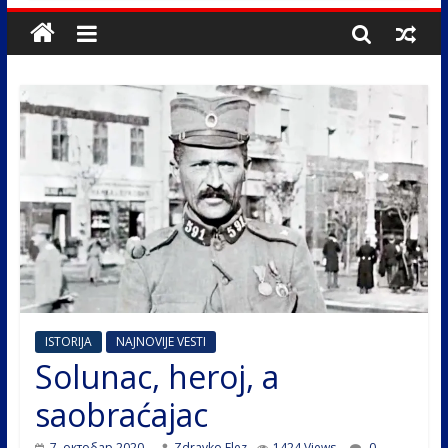
ISTORIJA
NAJNOVIJE VESTI
Solunac, heroj, a
saobraćajac
7. октобар 2020.
Zdravko Elez
1424 Views
0