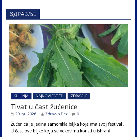
ЗДРАВЉЕ
KUHINJA
NAJNOVIJE VESTI
ZDRAVLJE
Tivat u čast žućenice
20. јун 2026.
Zdravko Elez
0
Žućenica je jedina samonikla biljka koja ima svoj festival .
U čast ovе biljke koja se vekovima koristi u ishrani