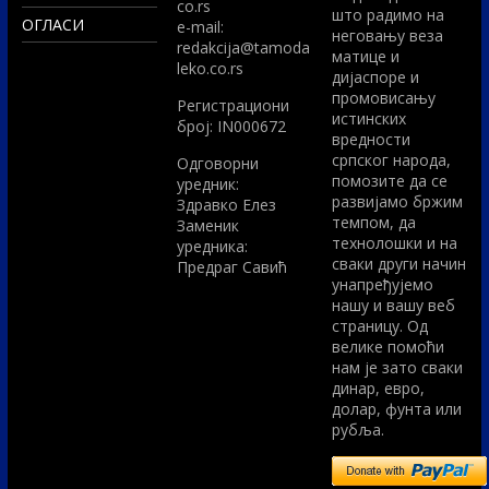
co.rs
што радимо на
ОГЛАСИ
e-mail:
неговању веза
redakcija@tamoda
матице и
leko.co.rs
дијаспоре и
промовисању
Регистрациони
истинских
број: IN000672
вредности
српског народа,
Одговорни
помозите да се
уредник:
развијамо бржим
Здравко Елез
темпом, да
Заменик
технолошки и на
уредника:
сваки други начин
Предраг Савић
унапређујемо
нашу и вашу веб
страницу. Од
велике помоћи
нам је зато сваки
динар, евро,
долар, фунта или
рубља.