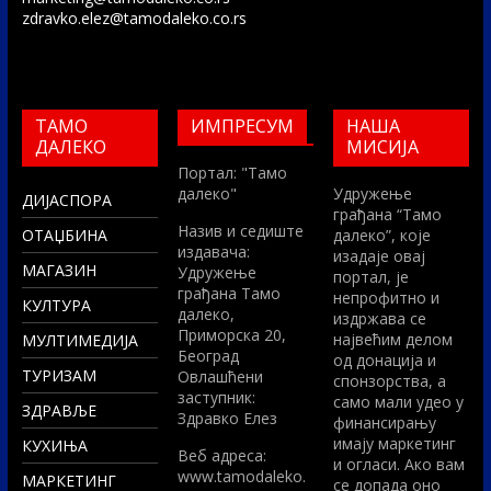
zdravko.elez@tamodaleko.co.rs
ТАМО
ИМПРЕСУМ
НАША
ДАЛЕКО
МИСИЈА
Портал: "Тамо
далеко"
Удружење
ДИЈАСПОРА
грађана “Тамо
Назив и седиште
ОТАЏБИНА
далеко”, које
издавача:
изадаје овај
МАГАЗИН
Удружење
портал, је
грађана Тамо
непрофитно и
КУЛТУРА
далеко,
издржава се
Приморска 20,
највећим делом
МУЛТИМЕДИЈА
Београд
од донација и
ТУРИЗАМ
Овлашћени
спонзорства, а
заступник:
само мали удео у
ЗДРАВЉЕ
Здравко Елез
финансирању
имају маркетинг
КУХИЊА
Вeб адреса:
и огласи. Ако вам
www.tamodaleko.
МАРКЕТИНГ
се допада оно