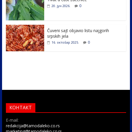
k
0
20. јун 2026.
Čuveni sajt objavio listu najgorih
srpskih jela
0
16. октобар 2025.
КОНТАКТ
E-mail:
redakcija@tamodaleko.co.rs
marketing@tamodaleko.co.rs