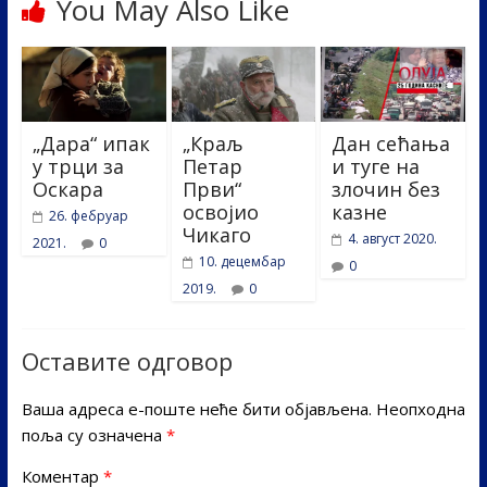
You May Also Like
„Дара“ ипак
„Краљ
Дан сећања
у трци за
Петар
и туге на
Оскара
Први“
злочин без
освојио
казне
26. фебруар
Чикаго
4. август 2020.
2021.
0
10. децембар
0
2019.
0
Оставите одговор
Ваша адреса е-поште неће бити објављена.
Неопходна
поља су означена
*
Коментар
*