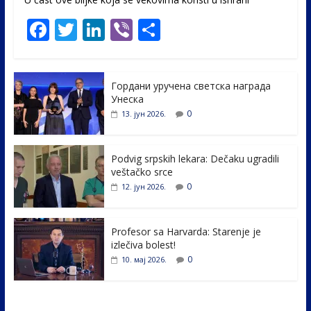
F
T
Li
Vi
S
ac
w
n
b
h
e
itt
k
er
ar
Гордани уручена светска награда
b
er
e
e
Унеска
o
dI
0
13. јун 2026.
o
n
k
Podvig srpskih lekara: Dečaku ugradili
veštačko srce
0
12. јун 2026.
Profesor sa Harvarda: Starenje je
izlečiva bolest!
0
10. мај 2026.