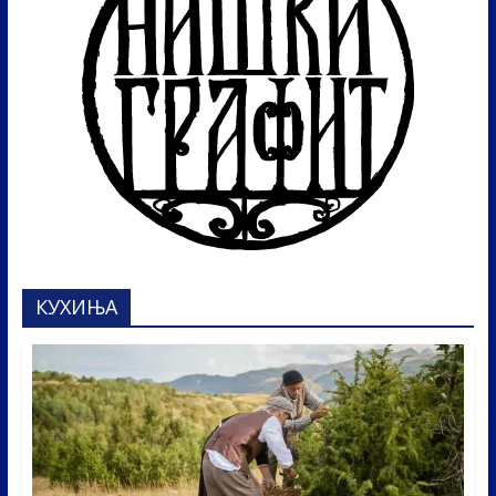
КУХИЊА