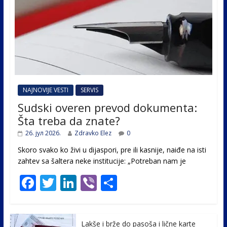
NAJNOVIJE VESTI
SERVIS
Sudski overen prevod dokumenta:
Šta treba da znate?
26. јул 2026.
Zdravko Elez
0
Skoro svako ko živi u dijaspori, pre ili kasnije, naiđe na isti
zahtev sa šaltera neke institucije: „Potreban nam je
F
T
Li
Vi
S
ac
w
n
b
h
e
itt
k
er
ar
Lakše i brže do pasoša i lične karte