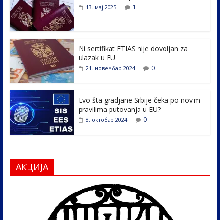
b
er
e
e
1
13. мај 2025.
o
dI
o
n
k
Ni sertifikat ETIAS nije dovoljan za
ulazak u EU
0
21. новембар 2024.
Evo šta gradjane Srbije čeka po novim
pravilima putovanja u EU?
0
8. октобар 2024.
АКЦИЈА