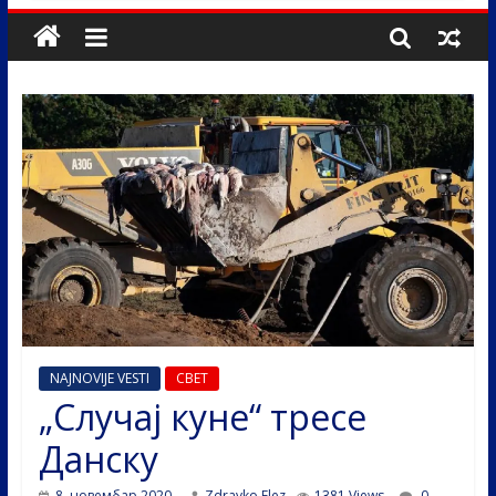
NAJNOVIJE VESTI
СВЕТ
„Случај куне“ тресе
Данску
8. новембар 2020.
Zdravko Elez
1381 Views
0