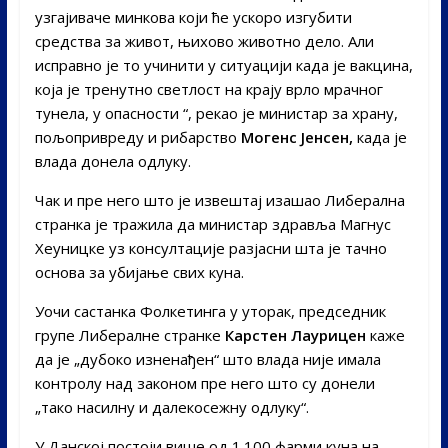
узгајиваче минкова који ће ускоро изгубити
средства за живот, њихово животно дело. Али
исправно је то учинити у ситуацији када је вакцина,
која је тренутно светлост на крају врло мрачног
тунела, у опасности “, рекао је министар за храну,
пољопривреду и рибарство
Могенс Јенсен,
када је
влада донела одлуку.
Чак и пре него што је извештај изашао Либерална
странка је тражила да министар здравља Магнус
Хеуницке уз консултације разјасни шта је тачно
основа за убијање свих куна.
Уочи састанка Фолкетинга у уторак, председник
групе Либералне странке
Карстен Лаурицен
каже
да је „дубоко изненађен“ што влада није имала
контролу над законом пре него што су донели
„тако насилну и далекосежну одлуку“.
У Данској постоји више од 1.100 фарми куна на