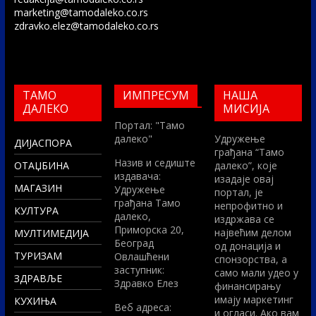
marketing@tamodaleko.co.rs
zdravko.elez@tamodaleko.co.rs
ТАМО
ИМПРЕСУМ
НАША
ДАЛЕКО
МИСИЈА
Портал: "Тамо
далеко"
Удружење
ДИЈАСПОРА
грађана “Тамо
Назив и седиште
ОТАЏБИНА
далеко”, које
издавача:
изадаје овај
МАГАЗИН
Удружење
портал, је
грађана Тамо
непрофитно и
КУЛТУРА
далеко,
издржава се
Приморска 20,
највећим делом
МУЛТИМЕДИЈА
Београд
од донација и
ТУРИЗАМ
Овлашћени
спонзорства, а
заступник:
само мали удео у
ЗДРАВЉЕ
Здравко Елез
финансирању
имају маркетинг
КУХИЊА
Вeб адреса:
и огласи. Ако вам