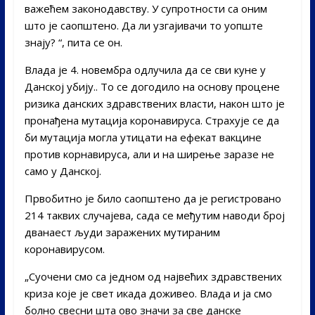
важећем законодавству. У супротности са оним
што је саопштено. Да ли узгајивачи то уопште
знају? “, пита се он.
Влада је 4. новембра одлучила да се сви куне у
Данској убију.. То се догодило на основу процене
ризика данских здравствених власти, након што је
пронађена мутација коронавируса. Страхује се да
би мутација могла утицати на ефекат вакцине
против корнавируса, али и на ширење заразе не
само у Данској.
Првобитно је било саопштено да је регистровано
214 таквих случајева, сада се међутим наводи број
дванаест људи заражених мутираним
коронавирусом.
„Суочени смо са једном од највећих здравствених
криза које је свет икада доживео. Влада и ја смо
болно свесни шта ово значи за све данске