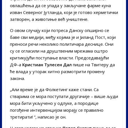
овлашћења да се упада у закључане фарме куна
изван Северног Јутланда, који је готово херметички
затворен, а животиње већ уништене.
О овом случају који потреса Данску опширно се
баве сви медији, међу којима је и Јиланд Пост, који
преноси речи неколико политичара деснице. Они
су се огласили на друштвеним мрежама оштро
критикујући поступање власти. Председавајући
ДФ-а
Кристиан Тулесен Дал
пише на Твитеру да
ће влада у уторак хитно размотрити промену
закона.
„Али време је да Фолкетинг каже стани. Са
стварима се мора поступати другачије – више људи
мора бити укључено у одлуке, а породице
погођене интервенцијом морају се правилно
третирати! “, написао је он.
Његов колега из странке
Петер Скаруп
пише да се