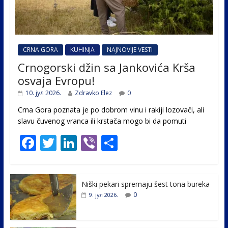
CRNA GORA
KUHINJA
NAJNOVIJE VESTI
Crnogorski džin sa Jankovića Krša
osvaja Evropu!
10. јул 2026.
Zdravko Elez
0
Crna Gora poznata je po dobrom vinu i rakiji lozovači, ali
slavu čuvenog vranca ili krstača mogo bi da pomuti
F
T
Li
Vi
S
ac
w
n
b
h
e
itt
k
er
ar
Niški pekari spremaju šest tona bureka
b
er
e
e
0
9. јул 2026.
o
dI
o
n