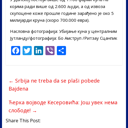
којима ради више од 2.600 људи, а од извоза
скупоцене коже прошле године зарађено је око 5
милијарди круна (скоро 700.000 евра).
Насловна фотографија: Убијање куна у централним
Јутлaнду/фотографија: Бо Амструп /Ритзау Сцанпик
F
T
Li
Vi
S
ac
w
n
b
h
e
itt
k
er
ar
b
er
e
e
←
Srbija ne treba da se plaši pobede
o
dI
Bajdena
o
n
Ћерка војводе Кесеровића: Још увек нема
k
слободе!
→
Share This Post: