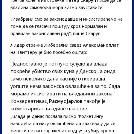
владина самовоља мора хитно зауставити.
„Изабрани смо за законодавце и инсистираћемо на
томе да се гласачи поштују кроз нормалан и
правилан законодавни рад“, пише Скаруп.
Лидер странке Либерални савез
Алекс Ваноплаг
на Твиттеру је био посебно оштар:
„Једноставно је потпуно сулудо да влада
покреће убиство свих куна у Данској, а онда
само неколико дана касније открива да
уопште нема законска овлашћења за то. Сада
морамо инсистирати на владавини закона “.
Конзервативац
Расмус Јарлов
такође је
коментарисао владине планове.
„Влада је данас послала писмо Фолкетингу
наводећи да нису овлашћени да захтевају да се
животиње ван заражених подручја убију према