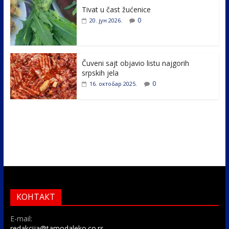
k
Tivat u čast žućenice
0
20. јун 2026.
Čuveni sajt objavio listu najgorih
srpskih jela
0
16. октобар 2025.
КОНТАКТ
E-mail:
redakcija@tamodaleko.co.rs