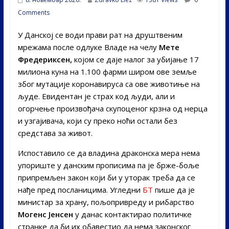
Comments
У Данској се води прави рат на друштвеним
мрежама после одлуке Владе на челу
Мете
Фредериксен,
којом се даје налог за убијање 17
милиона куна на 1.100 фарми широм ове земље
због мутације коронавируса са ове животиње на
људе. Евидентан је страх код људи, али и
огорчење произвођача скупоценог крзна од нерца
и узгајивача, који су преко ноћи остали без
средстава за живот.
Испоставило се да владина драконска мера нема
упориште у данским прописима па је брже-боље
припремљен закон који би у уторак треба да се
нађе пред посланицима. Угледни
БТ
пише да је
министар за храну, пољопривреду и рибарство
Могенс Јенсен
у данас контактирао политичке
странке да би их обавестио да нема законског