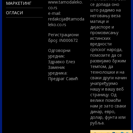
www.tamodaleko.
МАРКЕТИНГ
се допада оно
co.rs
што радимо на
ОГЛАСИ
e-mail:
неговању веза
redakcija@tamoda
матице и
leko.co.rs
дијаспоре и
промовисању
Регистрациони
истинских
број: IN000672
вредности
српског народа,
Одговорни
помозите да се
уредник:
развијамо бржим
Здравко Елез
темпом, да
Заменик
технолошки и на
уредника:
сваки други начин
Предраг Савић
унапређујемо
нашу и вашу веб
страницу. Од
велике помоћи
нам је зато сваки
динар, евро,
долар, фунта или
рубља.