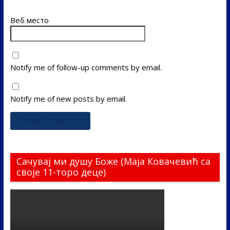
Веб место
Notify me of follow-up comments by email.
Notify me of new posts by email.
Сачувај ми душу Боже (Маја Ковачевић са
своје 11-торо деце)