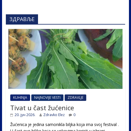
ЗДРАВЉЕ
KUHINJA
NAJNOVIJE VESTI
ZDRAVLJE
Tivat u čast žućenice
20. јун 2026.
Zdravko Elez
0
Žućenica je jedina samonikla biljka koja ima svoj festival .
U čast ovе biljke koja se vekovima koristi u ishrani