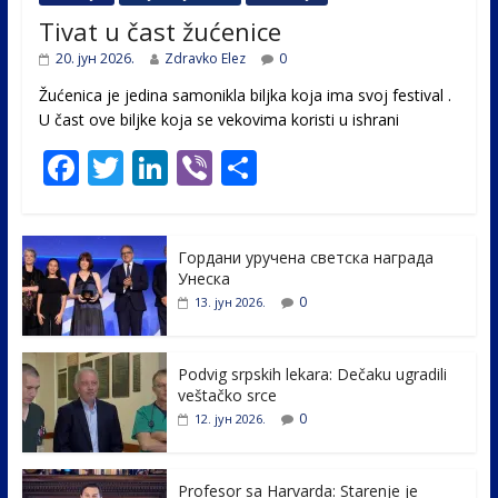
Tivat u čast žućenice
20. јун 2026.
Zdravko Elez
0
Žućenica je jedina samonikla biljka koja ima svoj festival .
U čast ovе biljke koja se vekovima koristi u ishrani
F
T
Li
Vi
S
ac
w
n
b
h
e
itt
k
er
ar
Гордани уручена светска награда
b
er
e
e
Унеска
o
dI
0
13. јун 2026.
o
n
k
Podvig srpskih lekara: Dečaku ugradili
veštačko srce
0
12. јун 2026.
Profesor sa Harvarda: Starenje je