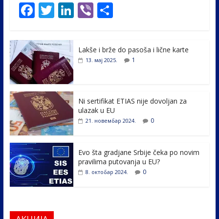
F
T
Li
Vi
S
ac
w
n
b
h
e
itt
k
er
ar
Lakše i brže do pasoša i lične karte
b
er
e
e
1
13. мај 2025.
o
dI
o
n
k
Ni sertifikat ETIAS nije dovoljan za
ulazak u EU
0
21. новембар 2024.
Evo šta gradjane Srbije čeka po novim
pravilima putovanja u EU?
0
8. октобар 2024.