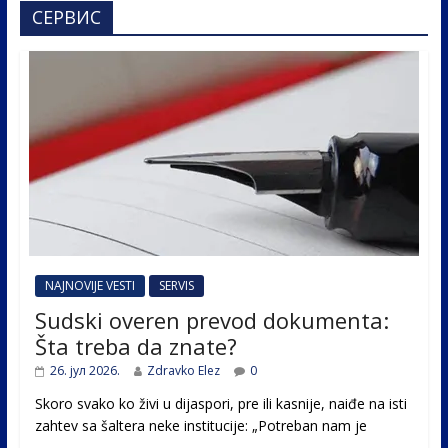
СЕРВИС
NAJNOVIJE VESTI
SERVIS
Sudski overen prevod dokumenta:
Šta treba da znate?
26. јул 2026.
Zdravko Elez
0
Skoro svako ko živi u dijaspori, pre ili kasnije, naiđe na isti
zahtev sa šaltera neke institucije: „Potreban nam je