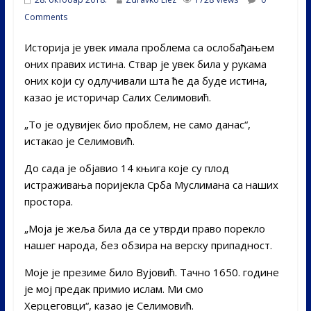
Comments
Историја је увек имала проблема са ослобађањем
оних правих истина. Ствар је увек била у рукама
оних који су одлучивали шта ће да буде истина,
казао је историчар Салих Селимовић.
„То је одувијек био проблем, не само данас“,
истакао је Селимовић.
До сада је објавио 14 књига које су плод
истраживања поријекла Срба Муслимана са наших
простора.
„Моја је жеља била да се утврди право порекло
нашег народа, без обзира на верску припадност.
Моје је презиме било Вујовић. Тачно 1650. године
је мој предак примио ислам. Ми смо
Херцеговци“, казао је Селимовић.