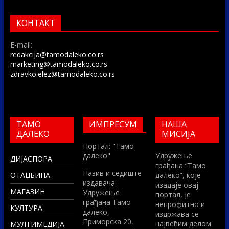
КОНТАКТ
E-mail:
redakcija@tamodaleko.co.rs
marketing@tamodaleko.co.rs
zdravko.elez@tamodaleko.co.rs
ТАМО
ИМПРЕСУМ
НАША
ДАЛЕКО
МИСИЈА
Портал: "Тамо
далеко"
Удружење
ДИЈАСПОРА
грађана “Тамо
Назив и седиште
ОТАЏБИНА
далеко”, које
издавача:
изадаје овај
МАГАЗИН
Удружење
портал, је
грађана Тамо
непрофитно и
КУЛТУРА
далеко,
издржава се
Приморска 20,
највећим делом
МУЛТИМЕДИЈА