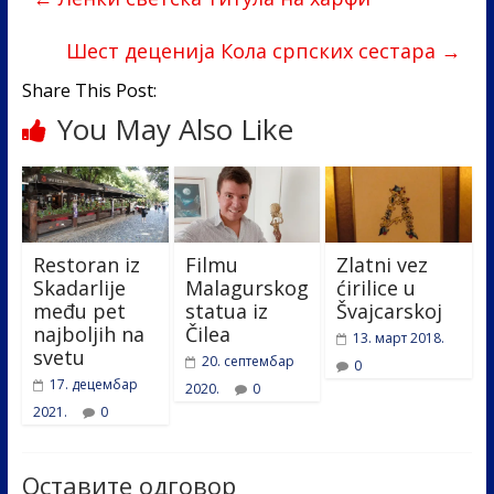
o
dI
o
n
Шест деценија Кола српских сестара
→
k
Share This Post:
You May Also Like
Restoran iz
Filmu
Zlatni vez
Skadarlije
Malagurskog
ćirilice u
među pet
statua iz
Švajcarskoj
najboljih na
Čilea
13. март 2018.
svetu
20. септембар
0
17. децембар
2020.
0
2021.
0
Оставите одговор