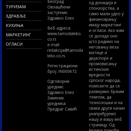
Београд
од донација и
ТУРИЗАМ
Овлашћени
спонзорства, а
заступник:
само мали удео у
ЗДРАВЉЕ
Здравко Елез
финансирању
имају маркетинг
КУХИЊА
Вeб адреса:
и огласи. Ако вам
www.tamodaleko.
МАРКЕТИНГ
се допада оно
co.rs
што радимо на
ОГЛАСИ
e-mail:
неговању веза
redakcija@tamoda
матице и
leko.co.rs
дијаспоре и
промовисању
Регистрациони
истинских
број: IN000672
вредности
српског народа,
Одговорни
помозите да се
уредник:
развијамо бржим
Здравко Елез
темпом, да
Заменик
технолошки и на
уредника:
сваки други начин
Предраг Савић
унапређујемо
нашу и вашу веб
страницу. Од
велике помоћи