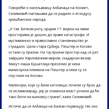
Говорећи о насељавању Албанаца на Космет,
Селимовић наглашава да се радило о егзодусу
хришћанских народа.
„У тзв. Бечком рату, крајем 17. вијека на овим
просторима је дошло до праве катастрофе. И
муслиманско и православно становништво је
страдало. Цела стара Србија, Пештер и Косово
остали су празни. На тај празни простор кад се рат
завршио Карловачким миром, скадарски везир
Махут-паша Бушатлија преселио је нека
малисорска племена на Пештер а неки су се
спустили на Косово.
Малисори, који су били католици, почели су брзо да
се исламизирају, јер је османска власт уочила да ће
тако бити на њиховој страни“, каже Селимовић.
Истиче да се Албанци на Балкан појављују тек око