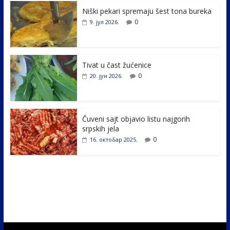
e
itt
k
er
ar
Niški pekari spremaju šest tona bureka
b
er
e
e
0
9. јул 2026.
o
dI
o
n
k
Tivat u čast žućenice
0
20. јун 2026.
Čuveni sajt objavio listu najgorih
srpskih jela
0
16. октобар 2025.