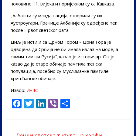
половине 11. вијека и поријеклом су са Кавказа.
„Албанци су млада нација, створили су их
Аустроугари. Границе Албаније су одређене тек
после Првог светског рата
Циљ је исти и са Црном Гором – Црна Гора је
одвојена да Србија не би имала излаз на море, а
самим тим ни Русија“, казао је историчар. Он је
казао да је старе обичаје памтила женска
популација, посебно су Муслиманке памтиле
хришћанске обичаје.
Извор:
Ин4С
F
T
Li
Vi
S
ac
w
n
b
h
e
itt
k
er
ar
b
er
e
e
←
Ленки светска титула на харфи