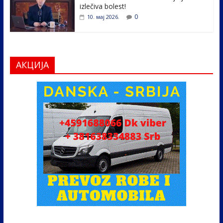
izlečiva bolest!
0
10. мај 2026.
АКЦИЈА