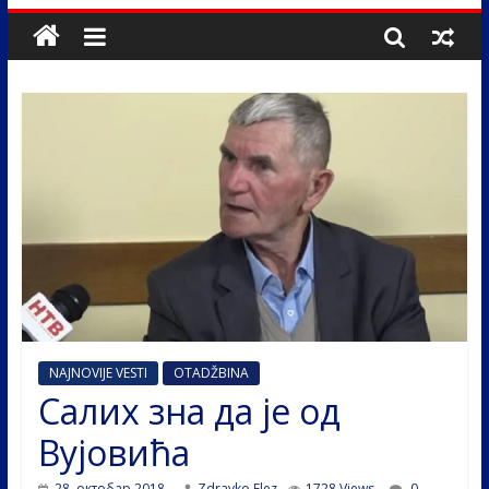
NAJNOVIJE VESTI
OTADŽBINA
Салих зна да је од
Вујовића
28. октобар 2018.
Zdravko Elez
1728 Views
0