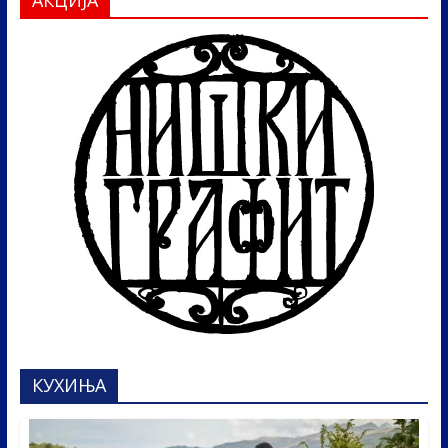
АКЦИЈА
КУХИЊА