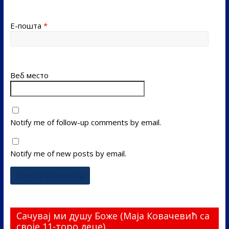
Е-пошта
*
Веб место
Notify me of follow-up comments by email.
Notify me of new posts by email.
Сачувај ми душу Боже (Маја Ковачевић са
своје 11-торо деце)