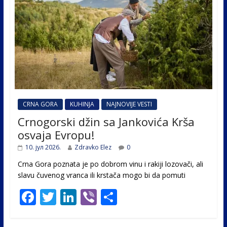
CRNA GORA
KUHINJA
NAJNOVIJE VESTI
Crnogorski džin sa Jankovića Krša
osvaja Evropu!
10. јул 2026.
Zdravko Elez
0
Crna Gora poznata je po dobrom vinu i rakiji lozovači, ali
slavu čuvenog vranca ili krstača mogo bi da pomuti
F
T
Li
Vi
S
ac
w
n
b
h