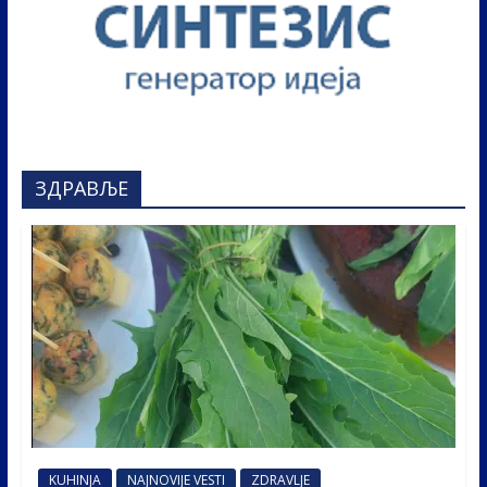
ЗДРАВЉЕ
KUHINJA
NAJNOVIJE VESTI
ZDRAVLJE