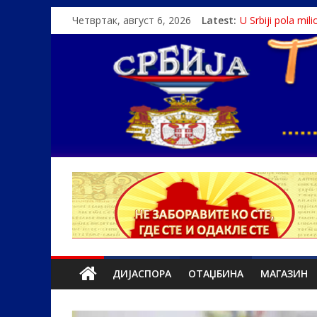
Четвртак, август 6, 2026
Latest:
U Srbiji pola mi
Како је „Госпо
Čije je pravo na i
Srbin zaspao na
Politika i seks g
ДИЈАСПОРА
ОТАЏБИНА
МАГАЗИН