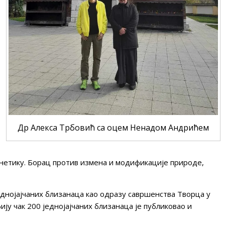
Др Алекса Трбовић са оцем Ненадом Андрићем
енетику. Борац против измена и модификације природе,
једнојајчаних близанаца као одразу савршенства Творца у
ију чак 200 једнојајчаних близанаца је публиковао и