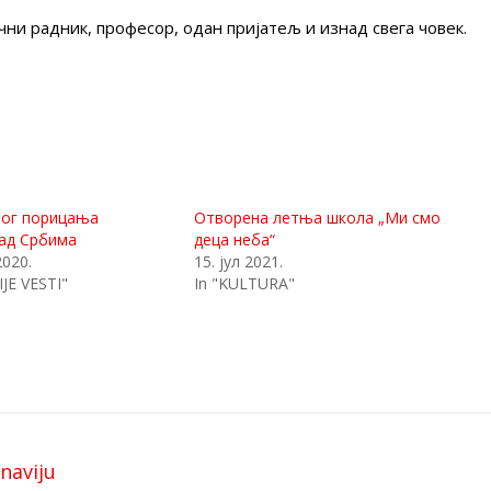
учни радник, професор, одан пријатељ и изнад свега човек.
бог порицања
Отворена летња школа „Ми смо
над Србима
деца неба“
2020.
15. јул 2021.
JE VESTI"
In "KULTURA"
naviju