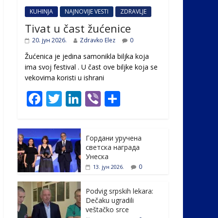
KUHINJA
NAJNOVIJE VESTI
ZDRAVLJE
Tivat u čast žućenice
20. јун 2026.
Zdravko Elez
0
Žućenica je jedina samonikla biljka koja
ima svoj festival . U čast ovе biljke koja se
vekovima koristi u ishrani
F
T
Li
Vi
S
ac
w
n
b
h
e
itt
k
er
ar
Гордани уручена
b
er
e
e
светска награда
o
dI
Унеска
0
13. јун 2026.
o
n
k
Podvig srpskih lekara:
Dečaku ugradili
veštačko srce