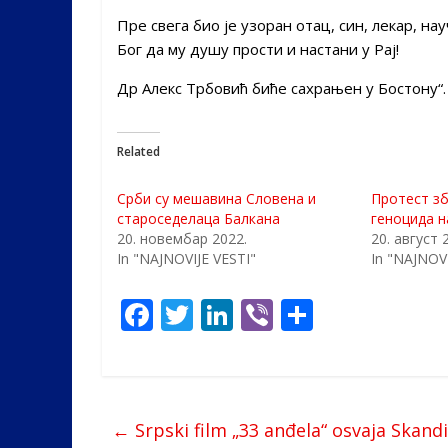
Пре свега био је узоран отац, син, лекар, на
Бог да му душу прости и настани у Рај!
Др Алекс Трбовић биће сахрањен у Бостону“.
Related
Срби су мешавина Словена и
Протест з
староседелаца Балкана
геноцида 
20. новембар 2022.
20. август 
In "NAJNOVIJE VESTI"
In "NAJNOVI
F
T
Li
Vi
S
ac
w
n
b
h
e
itt
k
er
ar
b
er
e
e
←
Srpski film „33 anđela“ osvaja Skandi
o
dI