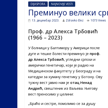
DIJASPORA
NAJNOVIJE VESTI
Преминуо велики ср
13. децембар 2023.
Zdravko Elez
1073 Views
Проф. др Алекса Трбовић
(1966 – 2023)
У болници у Балтимору у Америци после
дуге и тешке болести преминуо је
проф.
др Алекса Трбовић
, угледни српски и
амерички генетичар, који је радио на
Медицинском факултету у Београду и на
катедри за хуману генетику у Ботону. Ову
тужну вест јавио нам је
отац Ненад
Андрић,
свештеник из Ваљева. Његову
вест преносимо у целини:
„Браћо и сестре, помолимо се за душу