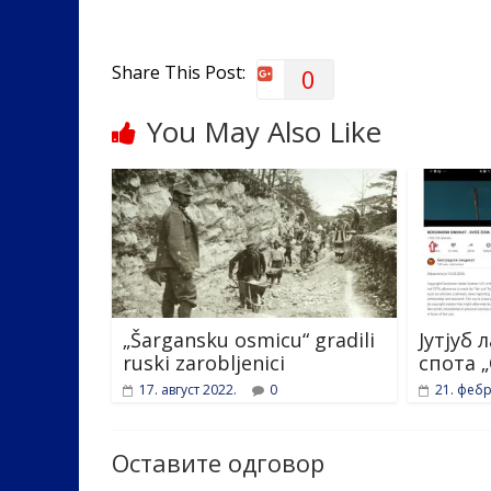
o
n
k
Share This Post:
0
You May Also Like
„Šargansku osmicu“ gradili
Јутјуб
ruski zarobljenici
спота 
17. август 2022.
0
21. фебр
Оставите одговор