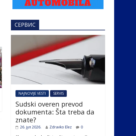
СЕРВИС
NAJNOVIJE VESTI
SERVIS
Sudski overen prevod
dokumenta: Šta treba da
znate?
26. јул 2026.
Zdravko Elez
0