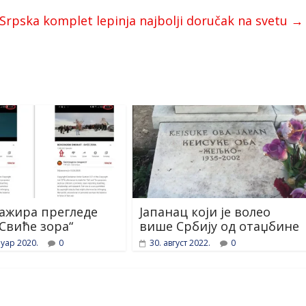
Srpska komplet lepinja najbolji doručak na svetu
→
 лажира прегледе
Јапанац који је волео
„Свиће зора“
више Србију од отаџбине
уар 2020.
0
30. август 2022.
0