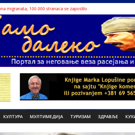
liona migranata, 100 000 stranaca se zaposlilo
дар књига“ проглашен народним непријатељем
stinu o Nikoli Tesli?
 Dunavu, reka ga odnela u Rumuniju
lavne teme srpskih medija
КУЛТУРА
МУЛТИМЕДИЈА
ТУРИЗАМ
ЗДРАВЉЕ
КУХ