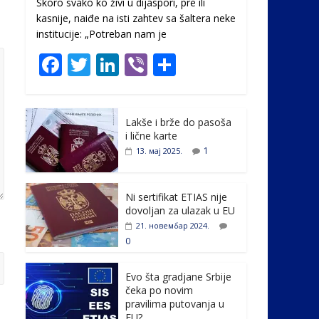
Skoro svako ko živi u dijaspori, pre ili
kasnije, naiđe na isti zahtev sa šaltera neke
institucije: „Potreban nam je
F
T
Li
Vi
S
ac
w
n
b
h
e
itt
k
er
ar
Lakše i brže do pasoša
b
er
e
e
i lične karte
o
dI
1
13. мај 2025.
o
n
k
Ni sertifikat ETIAS nije
dovoljan za ulazak u EU
21. новембар 2024.
0
Evo šta gradjane Srbije
čeka po novim
pravilima putovanja u
EU?