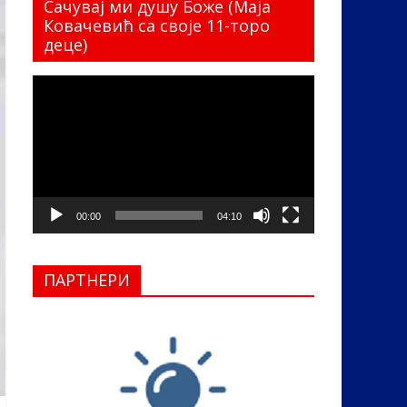
Сачувај ми душу Боже (Маја
Ковачевић са своје 11-торо
деце)
Прегледач
видео
записа
00:00
04:10
ПАРТНЕРИ