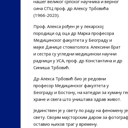
нашег великог српског научника и верног
сина СПЦ проф. др Алексу Трбовића
(1966-2023).
Проф. Алекса рођен је у лекарској
породици од оца др Марка професора
Медицинског факултета у Београду и
мајке Данице стоматолога. Алексини брат
и сестра су угледни медицински научни
радници у УСА, проф. др Константина и др
Синиша Трбовић.
Др Алекса Трбовић био је редовни
професор Медицинског факултета у
Београду и Бостону, на катедри за хуману г
хране и свега што уништава здрав живот.
Јединствен је у свету по раду на феномену 
свету. Својим мајсторским даром за фотограф
оставио њихов траг у времену.