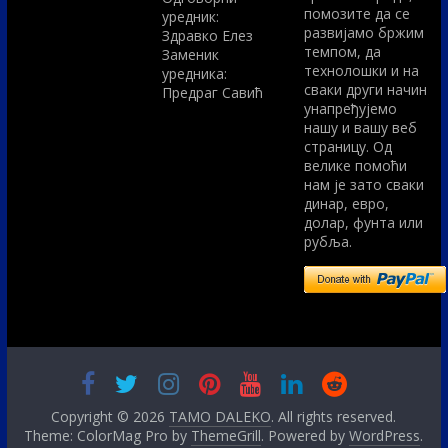
помозите да се
уредник:
развијамо бржим
Здравко Елез
темпом, да
Заменик
технолошки и на
уредника:
сваки други начин
Предраг Савић
унапређујемо
нашу и вашу веб
страницу. Од
велике помоћи
нам је зато сваки
динар, евро,
долар, фунта или
рубља.
Copyright © 2026
TAMO DALEKO
. All rights reserved.
Theme: ColorMag Pro by
ThemeGrill
. Powered by
WordPress
.