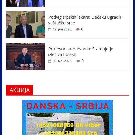
o
n
k
Podvig srpskih lekara: Dečaku ugradili
veštačko srce
0
12. јун 2026.
Profesor sa Harvarda: Starenje je
izlečiva bolest!
0
10. мај 2026.
АКЦИЈА