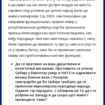
и да свако од нас може да претендује на престо,
наравно под условом да српски народ жели да
живи у монархији. Од 2003. сам покушавао да
направим функционалан, правни оквир у
републиканском уређењу који ће препознати
принца Александра као престолонаследника, као
вођу породице. Његови саветници, нажалост, нису
били спремни да прихвате ту врсту савета и упусте
се у правну битку, како би се променио законски
оквир око препознавања његове функције.
Да се вратимо на ваш друштвени и
политички ангажман. Противите се уласку
Србије у Евр
о
пску унију и НАТО и одржавате
веома блиске везе с Русијом,
сматрајући
да
би Србија требало да се
приклони евроазијској породици народа.
Одакле тај парадокс, с обзиром на то да сте
рођени на Западу и да скоро цео живот
проводите тамо?