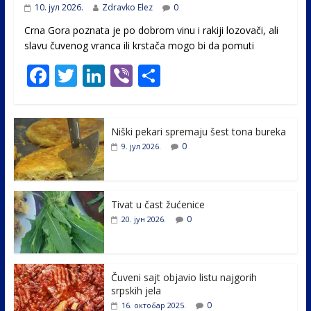
10. јул 2026.
Zdravko Elez
0
Crna Gora poznata je po dobrom vinu i rakiji lozovači, ali
slavu čuvenog vranca ili krstača mogo bi da pomuti
F
T
Li
Vi
S
ac
w
n
b
h
e
itt
k
er
ar
Niški pekari spremaju šest tona bureka
b
er
e
e
0
9. јул 2026.
o
dI
o
n
k
Tivat u čast žućenice
0
20. јун 2026.
Čuveni sajt objavio listu najgorih
srpskih jela
0
16. октобар 2025.