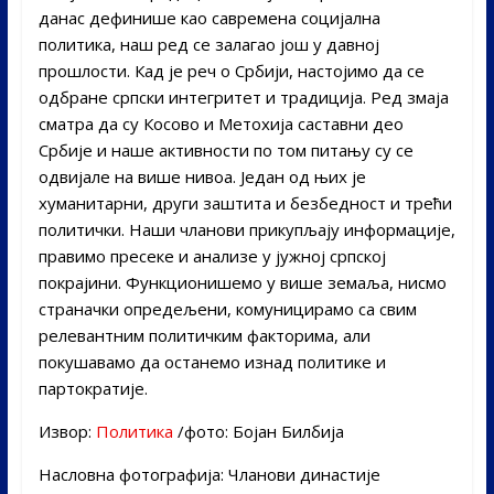
данас дефинише као савремена социјална
политика, наш ред се залагао још у давној
прошлости. Кад је реч о Србији, настојимо да се
одбране српски интегритет и традиција. Ред змаја
сматра да су Косово и Метохија саставни део
Србије и наше активности по том питању су се
одвијале на више нивоа. Један од њих је
хуманитарни, други заштита и безбедност и трећи
политички. Наши чланови прикупљају информације,
правимо пресеке и анализе у јужној српској
покрајини. Функционишемо у више земаља, нисмо
страначки опредељени, комуницирамо са свим
релевантним политичким факторима, али
покушавамо да останемо изнад политике и
партократије.
Извор:
Политика
/фото: Бојан Билбија
Насловна фотографија: Чланови династије