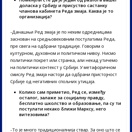
доласка у Србију и присуство састанку
чланова кабинета Реда змаја. Каква је то
организација?
-Данашњи Ред змаја је по неким одредницама
заснован на средњовековним постулатима Реда,
пре свега на одбрани традиције. Говорим о
културном, духовном и политичком нивоу. Нисмо
политички покрет или странка, али некад утичемо
на политички контекст у Србији. У метафоричном
смислу Ред змаја настоји да одбрани пристојност
Србије од негативних спољних утицаја.
Колико сам приметио
,
Ред се, између
осталог, залаже за социјалну правду,
бесплатно школство и образовање, па су ти
постулати некако ближи Марксу, него
витезовима
?
-То је много традиционалнија ствар. За оно што се