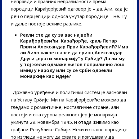
неправди и правних неправилности према
породици Карађорђевић одговор је – да. Али, кад је
реч о перцепцији односа унутар породице – не. Ту
и даље постоје велике разлике.
Рекли сте да су за вас највећи
Карађорђевићи: Карађорђе, краљ Петар
Први и Александар Први Карађорђевић? Има
ли било какве шансе да принц Александар
Други „врати монархију” у Србију? Да ли му
у тој жељи одмаже његов поприлично лош
имиџ у народу или су се Срби одрекли
монархије као идеје?
-Државно уређење и политички систем је заснован
на Уставу Србије. Ми на Карађорђевиће можемо да
гледамо с романтичне, носталгичне стране, али
постоји и она сурова реалност јер је монархија
укинута 29. новембра 1945. и отада живимо као
грађани Републике Србије. Неки из наше породице
то изгледа не могу да схвате и покушавају да