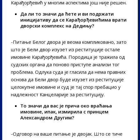
Карађорђевић у многим аспектима још није решен.
Да ли то значи да ћете и ви подржати
иницијативу да се Карађорђевићима врати
дворски комплекс на Дедињу?
-Питање Белог двора је веома компликовано, зато
што је Бели двор изузет из реституције остале
имовине Карађорђевића. Породица је тражила од
судских органа да поново приступе анализи тог
проблема. Одлука суда је гласила да нема правних
основа да Бели двор буде изузет из реституције
целокупне имовине и суд је тај спор пребацио у
надлежност Канцеларије за реституцију.
То значи да вас је прича око враћања
имовине, ипак, измирила с принцем
Александром Другим?
-Одговор на ваше питање је двојак. Што се тиче