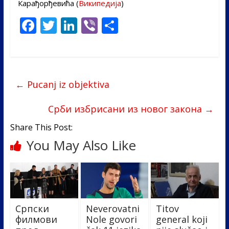
Карађорђевића (
Википедија
)
F
T
Li
Vi
S
ac
w
n
b
h
e
itt
k
er
ar
b
er
e
e
←
Pucanj iz objektiva
o
dI
o
n
Срби избрисани из новог закона
→
k
Share This Post:
You May Also Like
Српски
Neverovatni
Titov
филмови
Nole govori
general koji