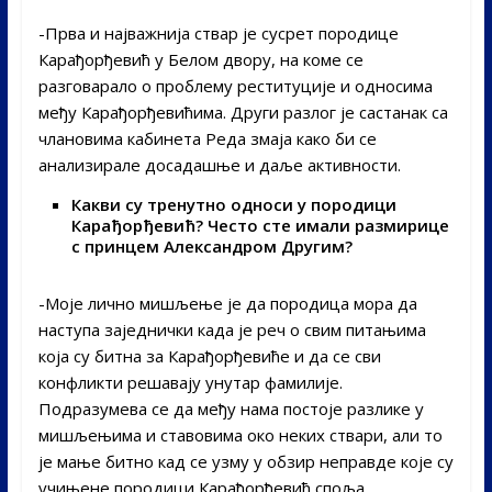
-Прва и најважнија ствар је сусрет породице
Карађорђевић у Белом двору, на коме се
разговарало о проблему реституције и односима
међу Карађорђевићима. Други разлог је састанак са
члановима кабинета Реда змаја како би се
анализирале досадашње и даље активности.
Какви су тренутно односи у породици
Карађорђевић? Често сте имали размирице
с принцем Александром
Другим
?
-Моје лично мишљење је да породица мора да
наступа заједнички када је реч о свим питањима
која су битна за Карађорђевиће и да се сви
конфликти решавају унутар фамилије.
Подразумева се да међу нама постоје разлике у
мишљењима и ставовима око неких ствари, али то
је мање битно кад се узму у обзир неправде које су
учињене породици Карађорђевић споља.