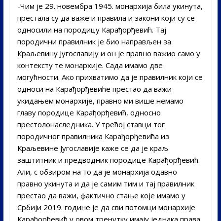
-Чим је 29. новембра 1945. монархија била укинута,
престала су да важе и правила и закони који су се
односили на породицу Карађорђевић. Тај
породични правилник је био направљен за
Краљевину Југославију и он је правно важио само у
контексту те монархије. Сада имамо две
могућности. Ако прихватимо да је правилник који се
односи на Карађорђевиће престао да важи
укидањем монархије, правно ми више немамо
главу породице Карађорђевић, односно
престолонаследника. У трећој ставци тог
породичног правилника Карађорђевића из
Краљевине Југославије каже се да је краљ
заштитник и предводник породице Карађорђевић.
Али, с обзиром на то да је монархија одавно
правно укинута и да је самим тим и тај правилник
престао да важи, фактично стање које имамо у
Србији 2019. године је да сви потомци монархије
Карађорђевић у овом тренутку имају једнака права