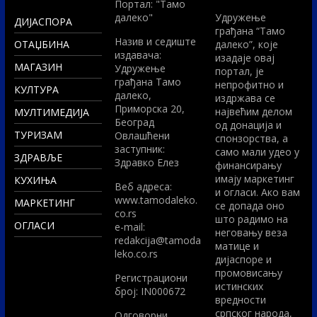
Портал: "Тамо
далеко"
Удружење
ДИЈАСПОРА
грађана “Тамо
Назив и седиште
ОТАЏБИНА
далеко”, које
издавача:
изадаје овај
МАГАЗИН
Удружење
портал, је
грађана Тамо
непрофитно и
КУЛТУРА
далеко,
издржава се
Приморска 20,
највећим делом
МУЛТИМЕДИЈА
Београд
од донација и
ТУРИЗАМ
Овлашћени
спонзорства, а
заступник:
само мали удео у
ЗДРАВЉЕ
Здравко Елез
финансирању
имају маркетинг
КУХИЊА
Вeб адреса:
и огласи. Ако вам
www.tamodaleko.
МАРКЕТИНГ
се допада оно
co.rs
што радимо на
ОГЛАСИ
e-mail:
неговању веза
redakcija@tamoda
матице и
leko.co.rs
дијаспоре и
промовисању
Регистрациони
истинских
број: IN000672
вредности
српског народа,
Одговорни