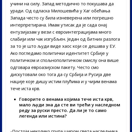
учини на силу. Запад методично то покушава да
уради. Од одласка Милошевића у Хаг обећања
Запада често су била изневерена или погрешно
интерпретирана. Имам утисак да је сада онај
ентузијазам у вези с евроинтеграцијама много
слабији или чак изгубљен. Један од битних разлога
за то је што људи виде хаос који се дешава у ЕУ.
Ако погледамо политички идентитет Србије у
политичком и спољнополитичком смислу она више
одговара евроазијском пакету. Често смо
дискутовали око тога да су Србија и Русија две
нације које дишу истим плућима и у чијим венама
тече иста крв.
Говорите о венама којима тече иста крв,
мало људи зна да сте ви трећи у наследном
реду за руски престо. Да ли је то само
легенда или истина?
-Постоји неколико група широм света наследника