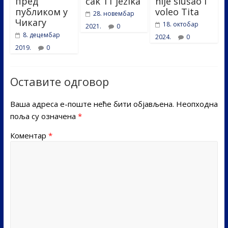
пред
čak 11 jezika
nije slušao i
публиком у
voleo Tita
28. новембар
Чикагу
18. октобар
2021.
0
8. децембар
2024.
0
2019.
0
Оставите одговор
Ваша адреса е-поште неће бити објављена.
Неопходна
поља су означена
*
Коментар
*