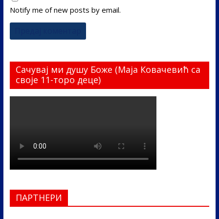
Notify me of new posts by email.
Сачувај ми душу Боже (Маја Ковачевић са
своје 11-торо деце)
ПАРТНЕРИ