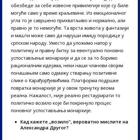
обезбеде за себе извесне привилегије које су биле
могуће само у време краљевине. Из емоционалног
угла то је савршено прихватљиво и нормално, али
правно је то немогуће. Та врста живота у фантазији
и машти може само да наруши имиџу породице у
српском народу. Уместо да уложимо напор у
политичку и правну битку за евентуално поновно
успостављење монархије и да се за то боримо
рационалним идејама, неки наши чланови својим
понашањем само одмажу стварању позитивне
слике о Карађорђевићима. Платформа подршке
повратка монархије је у овом тренутку веома
реална. Нажалост, није реално рестаурирати то
политичко возило које би покренуло процес
поновног успостављања монархије.
Кад кажете „возило”, вероватно мислите на
Александра Другог?