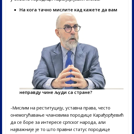
На кога тачно мислите кад кажете да вам
неправду чине људи са стране?
-Мислим на реституцију, уставна права, често
онемогућавање члановима породице Карађорђевић
да се боре за интересе српског народа, али
најважније је то што правни статус породице