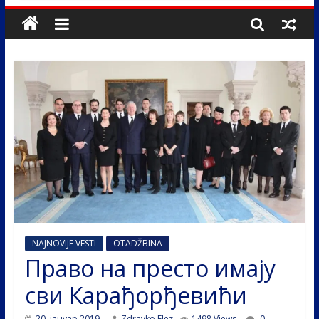
NAJNOVIJE VESTI
OTADŽBINA
Право на престо имају
сви Карађорђевићи
20. јануар 2019.
Zdravko Elez
1498 Views
0