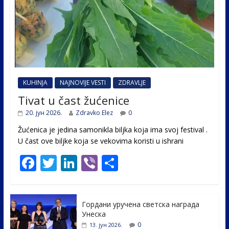
KUHINJA
NAJNOVIJE VESTI
ZDRAVLJE
Tivat u čast žućenice
20. јун 2026.
Zdravko Elez
0
Žućenica je jedina samonikla biljka koja ima svoj festival .
U čast ovе biljke koja se vekovima koristi u ishrani
F
T
Li
Vi
S
ac
w
n
b
h
e
itt
k
er
ar
Гордани уручена светска награда
b
er
e
e
Унеска
o
dI
0
13. јун 2026.