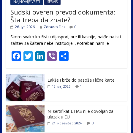
NAJNOVIJE VESTI
SERVIS
Sudski overen prevod dokumenta:
Šta treba da znate?
26. јул 2026.
Zdravko Elez
0
Skoro svako ko živi u dijaspori, pre ili kasnije, naiđe na isti
zahtev sa šaltera neke institucije: „Potreban nam je
F
T
Li
Vi
S
ac
w
n
b
h
e
itt
k
er
ar
Lakše i brže do pasoša i lične karte
b
er
e
e
1
13. мај 2025.
o
dI
o
n
k
Ni sertifikat ETIAS nije dovoljan za
ulazak u EU
0
21. новембар 2024.