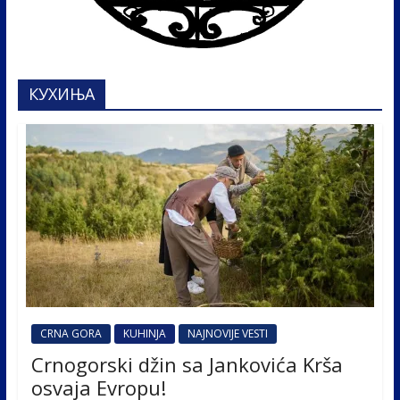
КУХИЊА
CRNA GORA
KUHINJA
NAJNOVIJE VESTI
Crnogorski džin sa Jankovića Krša
osvaja Evropu!