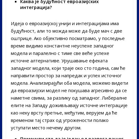
Каква је будућност евроазијских
интеграција?
Идеја о евроазијској унији и интеграцијама има
будућност, али то можда може да буде мач с две
оштрице. Ако објективно посматрамо, у последње
време видимо константне неуспехе западног
модела и паралелно с тиме све веће успехе
источне алтернативе. Урушавање ефеката
западног модела, који траје око сто година, сам ће
направити простор за напредак и успех источног
модела. Анализирајући оба модела, можемо видети
да евроазијски модел не покушава агресивно да се
наметне свима, за разлику од западног. Либералне
елите на Западу доживљавају источне интеграције
као неку врсту претње, међутим, верујем да ће
временом тај страх од угрожености полако
уступати место нечему другом.
Поменули сте да је један од разлога вашег