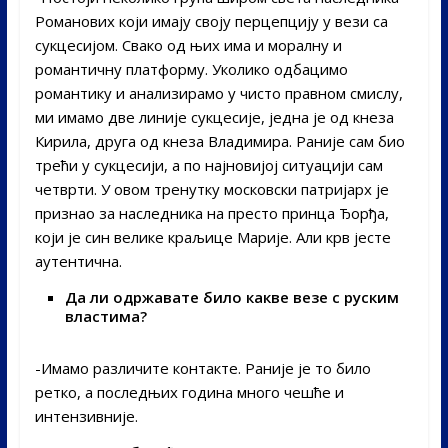
Романових који имају своју перцепцију у вези са
сукцесијом. Свако од њих има и моралну и
романтичну платформу. Уколико одбацимо
романтику и анализирамо у чисто правном смислу,
ми имамо две линије сукцесије, једна је од кнеза
Кирила, друга од кнеза Владимира. Раније сам био
трећи у сукцесији, а по најновијој ситуацији сам
четврти. У овом тренутку московски патријарх је
признао за наследника на престо принца Ђорђа,
који је син велике краљице Марије. Али крв јесте
аутентична.
Да ли одржавате било какве везе с руским
властима?
-Имамо различите контакте. Раније је то било
ретко, а последњих година много чешће и
интензивније.