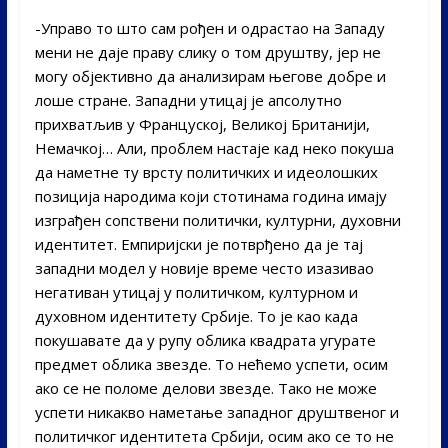
-Управо то што сам рођен и одрастао на Западу
мени не даје праву слику о том друштву, јер не
могу објективно да анализирам његове добре и
лоше стране. Западни утицај је апсолутно
прихватљив у Француској, Великој Британији,
Немачкој… Али, проблем настаје кад неко покуша
да наметне ту врсту политичких и идеолошких
позиција народима који стотинама година имају
изграђен сопствени политички, културни, духовни
идентитет. Емпиријски је потврђено да је тај
западни модел у новије време често изазивао
негативан утицај у политичком, културном и
духовном идентитету Србије. То је као када
покушавате да у рупу облика квадрата угурате
предмет облика звезде. То нећемо успети, осим
ако се не поломе делови звезде. Тако не може
успети никакво наметање западног друштвеног и
политичког идентитета Србији, осим ако се то не