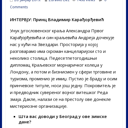
Comments
ИНТЕРВЈУ: Принц Владимир Карађорђевић
Унук југословенског краља Александра Првог
Карађорђевића и син краљевића Андреја дочекује
нас у кући на Звездари. Просторија у којој
разговарамо има скроман канцеларијски сто и
неколико столица. Педесетпетогодишњи
дипломац Краљевског морнаричког колеџа у
Лондону, а потом и бизнисмен у сфери трговине и
туризма, променио је имиџ. Пустио је браду и осим
принчевске титуле, носи још једну. Покровитељ је
и предводник сувереног војног витешког Реда
змаја. Дакле, налази се на престолу ове донекле
мистериозне организације.
Шта вас доводи у Београд у ове зимске
дане?