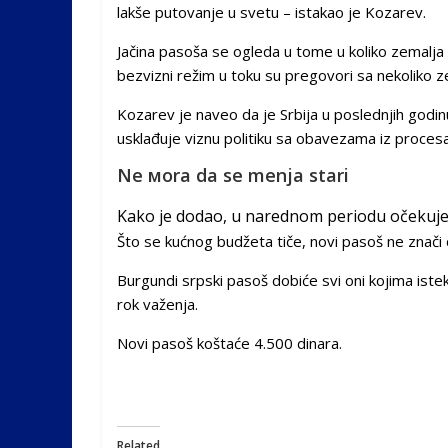
lakše putovanje u svetu – istakao je Kozarev.
Jačina pasoša se ogleda u tome u koliko zemalja
bezvizni režim u toku su pregovori sa nekoliko z
Kozarev je naveo da je Srbija u poslednjih godin
usklađuje viznu politiku sa obavezama iz procesa
Ne мora da se menja stari
Kako je dodao, u narednom periodu očekuje 
Što se kućnog budžeta tiče, novi pasoš ne znači 
Burgundi srpski pasoš dobiće svi oni kojima istek
rok važenja.
Novi pasoš koštaće 4.500 dinara.
Related