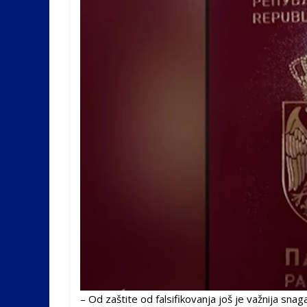
– Od zaštite od falsifikovanja još je važnija sn