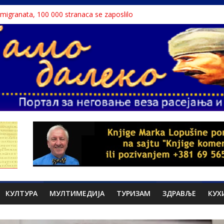
a migranata, 100 000 stranaca se zaposlilo
 књига“ проглашен народним непријатељем
u o Nikoli Tesli?
avu, reka ga odnela u Rumuniju
ne teme srpskih medija
КУЛТУРА
МУЛТИМЕДИЈА
ТУРИЗАМ
ЗДРАВЉЕ
КУХ