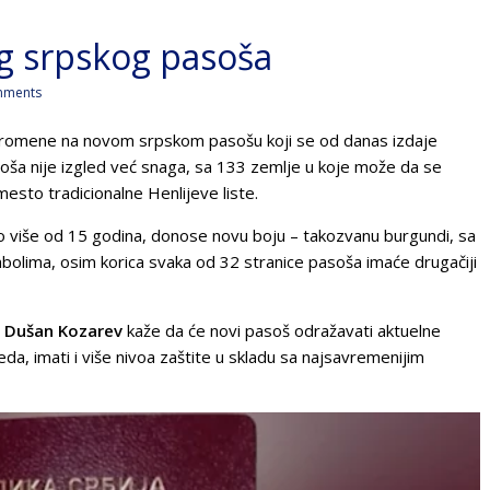
g srpskog pasoša
mments
ije promene na novom srpskom pasošu koji se od danas izdaje
oša nije izgled već snaga, sa 133 zemlje u koje može da se
mesto tradicionalne Henlijeve liste.
alo više od 15 godina, donose novu boju – takozvanu burgundi, sa
olima, osim korica svaka od 32 stranice pasoša imaće drugačiji
a
Dušan Kozarev
kaže da će novi pasoš odražavati aktuelne
da, imati i više nivoa zaštite u skladu sa najsavremenijim