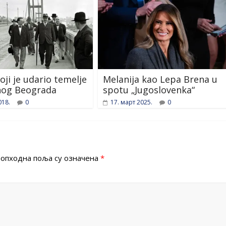
oji je udario temelje
Melanija kao Lepa Brena u
og Beograda
spotu „Jugoslovenka“
018.
0
17. март 2025.
0
опходна поља су означена
*