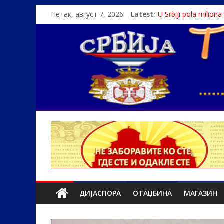
Петак, август 7, 2026
Latest:
U Srbiji pola milion
Како је „Господар
Čije je pravo na istin
Srbin zaspao na Dun
Politika i seks glav
ДИЈАСПОРА
ОТАЏБИНА
МАГАЗИН