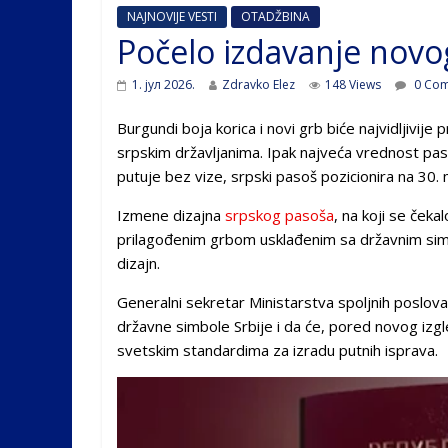
NAJNOVIJE VESTI
OTADŽBINA
Počelo izdavanje novo
1. јул 2026.
Zdravko Elez
148 Views
0 Co
Burgundi boja korica i novi grb biće najvidljiv
srpskim državljanima. Ipak najveća vrednost pas
putuje bez vize, srpski pasoš pozicionira na 30. 
Izmene dizajna
srpskog pasoša
, na koji se ček
prilagođenim grbom usklađenim sa državnim simb
dizajn.
Generalni sekretar Ministarstva spoljnih poslov
državne simbole Srbije i da će, pored novog izgle
svetskim standardima za izradu putnih isprava.