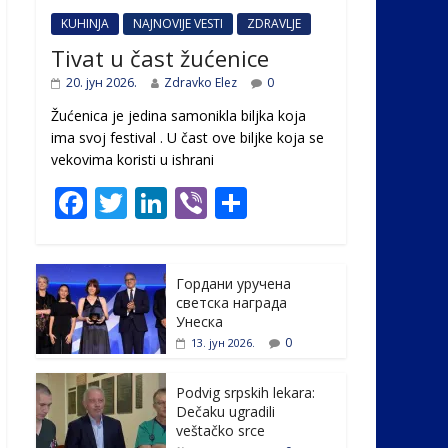
KUHINJA
NAJNOVIJE VESTI
ZDRAVLJE
Tivat u čast žućenice
20. јун 2026.
Zdravko Elez
0
Žućenica je jedina samonikla biljka koja
ima svoj festival . U čast ovе biljke koja se
vekovima koristi u ishrani
F
T
Li
Vi
S
ac
w
n
b
h
e
itt
k
er
ar
Гордани уручена
b
er
e
e
светска награда
o
dI
Унеска
0
13. јун 2026.
o
n
k
Podvig srpskih lekara:
Dečaku ugradili
veštačko srce