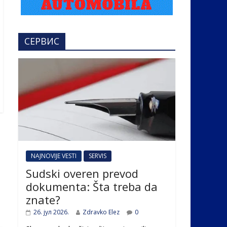
СЕРВИС
NAJNOVIJE VESTI
SERVIS
Sudski overen prevod
dokumenta: Šta treba da
znate?
26. јул 2026.
Zdravko Elez
0