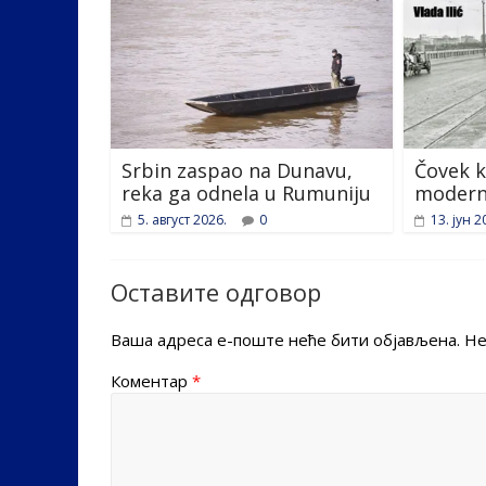
Srbin zaspao na Dunavu,
Čovek k
reka ga odnela u Rumuniju
modern
5. август 2026.
0
13. јун 2
Оставите одговор
Ваша адреса е-поште неће бити објављена.
Не
Коментар
*