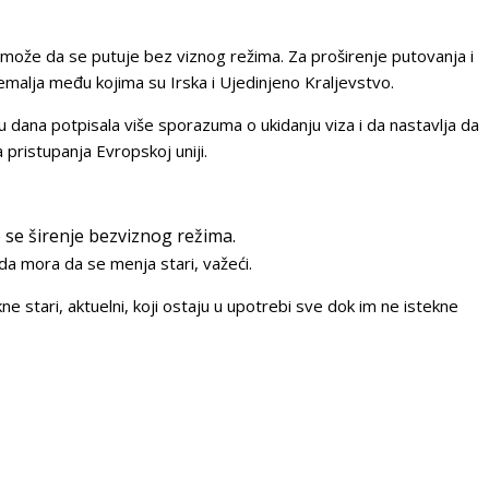
 može da se putuje bez viznog režima. Za proširenje putovanja i
emalja među kojima su Irska i Ujedinjeno Kraljevstvo.
u dana potpisala više sporazuma o ukidanju viza i da nastavlja da
 pristupanja Evropskoj uniji.
se širenje bezviznog režima.
da mora da se menja stari, važeći.
ne stari, aktuelni, koji ostaju u upotrebi sve dok im ne istekne