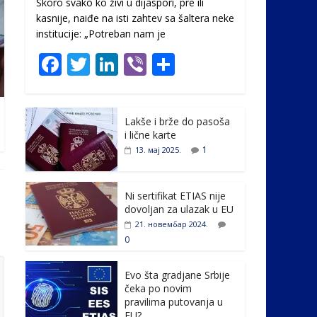
Skoro svako ko živi u dijaspori, pre ili
kasnije, naiđe na isti zahtev sa šaltera neke
institucije: „Potreban nam je
F
T
Li
Vi
S
ac
w
n
b
h
e
itt
k
er
ar
Lakše i brže do pasoša
b
er
e
e
i lične karte
o
dI
1
13. мај 2025.
o
n
k
Ni sertifikat ETIAS nije
dovoljan za ulazak u EU
21. новембар 2024.
0
Evo šta gradjane Srbije
čeka po novim
pravilima putovanja u
EU?