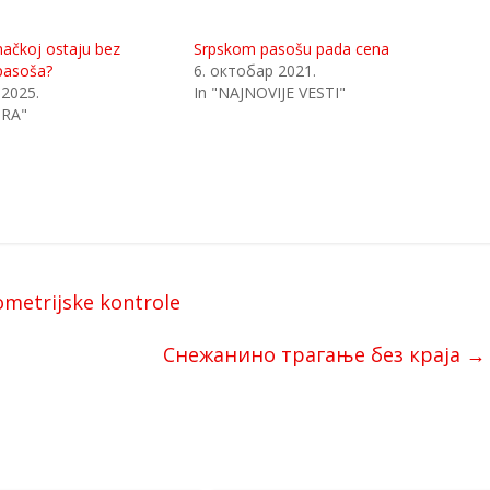
mačkoj ostaju bez
Srpskom pasošu pada cena
pasoša?
6. октобар 2021.
 2025.
In "NAJNOVIJE VESTI"
ORA"
metrijske kontrole
Снежанино трагање без краја
→