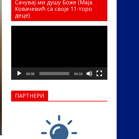
Сачувај ми душу Боже (Маја
Ковачевић са своје 11-торо
деце)
Прегледач
видео
записа
00:00
04:10
ПАРТНЕРИ