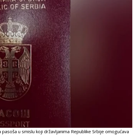
aga pasoša u smislu koji državljanima Republike Srbije omogućava