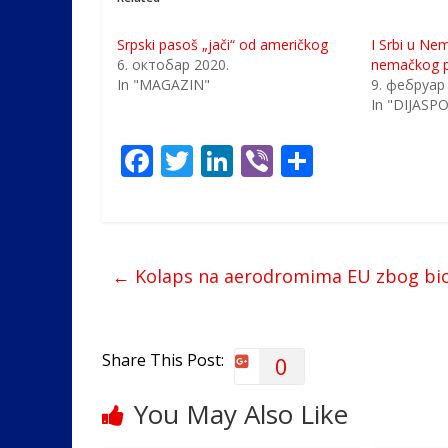
Srpski pasoš „jači“ od američkog
I Srbi u Ne
6. октобар 2020.
nemačkog 
In "MAGAZIN"
9. фебруар
In "DIJASP
F
T
Li
Vi
S
ac
w
n
b
h
e
itt
k
er
ar
b
er
e
e
←
Kolaps na aerodromima EU zbog bio
o
dI
o
n
k
Share This Post:
0
You May Also Like