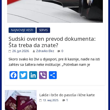
NAJNOVIJE VESTI
SERVIS
Sudski overen prevod dokumenta:
Šta treba da znate?
26. јул 2026.
Zdravko Elez
0
Skoro svako ko živi u dijaspori, pre ili kasnije, naiđe na isti
zahtev sa šaltera neke institucije: „Potreban nam je
F
T
Li
Vi
S
ac
w
n
b
h
e
itt
k
er
ar
Lakše i brže do pasoša i lične karte
b
er
e
e
1
13. мај 2025.
o
dI