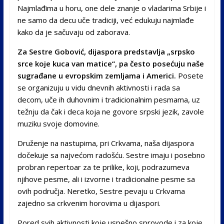
Najmlađima u horu, one dele znanje o vladarima Srbije i
ne samo da decu uče tradiciji, već edukuju najmlađe
kako da je sačuvaju od zaborava.
Za Sestre Gobović, dijaspora predstavlja „srpsko
srce koje kuca van matice“, pa često posećuju naše
sugrađane u evropskim zemljama i Americi.
Posete
se organizuju u vidu dnevnih aktivnosti i rada sa
decom, uče ih duhovnim i tradicionalnim pesmama, uz
težnju da čak i deca koja ne govore srpski jezik, zavole
muziku svoje domovine.
Druženje na nastupima, pri Crkvama, naša dijaspora
dočekuje sa najvećom radošću. Sestre imaju i posebno
probran repertoar za te prilike, koji, podrazumeva
njihove pesme, ali i izvorne i tradicionalne pesme sa
ovih područja. Neretko, Sestre pevaju u Crkvama
zajedno sa crkvenim horovima u dijaspori.
Pored svih aktivnosti koje uspešno sprovode i za koje