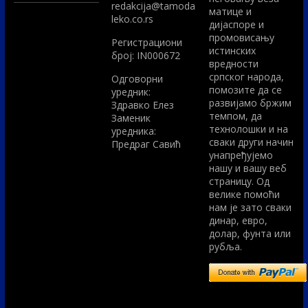
redakcija@tamoda
матице и
leko.co.rs
дијаспоре и
промовисању
Регистрациони
истинских
број: IN000672
вредности
српског народа,
Одговорни
помозите да се
уредник:
развијамо бржим
Здравко Елез
темпом, да
Заменик
технолошки и на
уредника:
сваки други начин
Предраг Савић
унапређујемо
нашу и вашу веб
страницу. Од
велике помоћи
нам је зато сваки
динар, евро,
долар, фунта или
рубља.