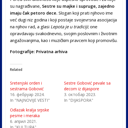
su nagrađivane,
Sestre su majke i supruge, zajedno
imaju čak petoro dece.
Slogan koji prati njihovo ime
već dugi niz godina i koji postaje svojevrsna asocijacija
na njihov rad, a glasi
Lepota je u tradiciji
; one
opravdavaju svakodnevno, svojim poslovnim i životnim
angažovanjima, kao i muzičkim pravcem koji promovišu.
Fotografije: Privatna arhiva
Related
Sretenjski orden i
Sestre Gobović pevale sa
sestrama Gobović
decom iz dijaspore
16. фебруар 2024.
3. октобар 2023.
In "NAJNOVIJE VESTI"
In "DIJASPORA"
Odlazak kralja srpske
pesme i meraka
6. април 2021.
In "KULTURA"