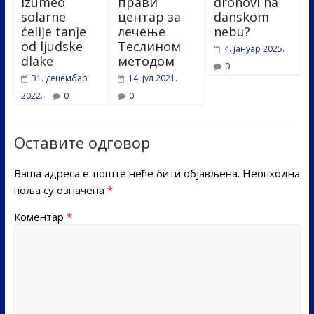
izumeo
прави
dronovi na
solarne
центар за
danskom
ćelije tanje
лечење
nebu?
od ljudske
Теслином
4. јануар 2025.
dlake
методом
0
31. децембар
14. јул 2021.
2022.
0
0
Оставите одговор
Ваша адреса е-поште неће бити објављена.
Неопходна
поља су означена
*
Коментар
*