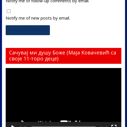
Notify me of follow-up comments by email.
Notify me of new posts by email.
Сачувај ми душу Боже (Маја Ковачевић са
своје 11-торо деце)
Прегледач
видео
записа