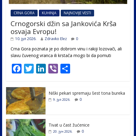
CRNA GORA
KUHINJA
NAJNOVIJE VESTI
Crnogorski džin sa Jankovića Krša
osvaja Evropu!
10. јул 2026.
Zdravko Elez
0
Crna Gora poznata je po dobrom vinu i rakiji lozovači, ali
slavu čuvenog vranca ili krstača mogo bi da pomuti
F
T
Li
Vi
S
ac
w
n
b
h
e
itt
k
er
ar
Niški pekari spremaju šest tona bureka
b
er
e
e
0
9. јул 2026.
o
dI
o
n
k
Tivat u čast žućenice
0
20. јун 2026.