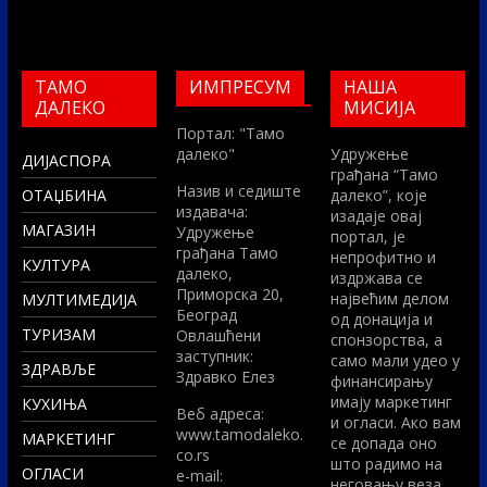
ТАМО
ИМПРЕСУМ
НАША
ДАЛЕКО
МИСИЈА
Портал: "Тамо
далеко"
Удружење
ДИЈАСПОРА
грађана “Тамо
Назив и седиште
ОТАЏБИНА
далеко”, које
издавача:
изадаје овај
МАГАЗИН
Удружење
портал, је
грађана Тамо
непрофитно и
КУЛТУРА
далеко,
издржава се
Приморска 20,
највећим делом
МУЛТИМЕДИЈА
Београд
од донација и
ТУРИЗАМ
Овлашћени
спонзорства, а
заступник:
само мали удео у
ЗДРАВЉЕ
Здравко Елез
финансирању
имају маркетинг
КУХИЊА
Вeб адреса:
и огласи. Ако вам
www.tamodaleko.
МАРКЕТИНГ
се допада оно
co.rs
што радимо на
ОГЛАСИ
e-mail:
неговању веза