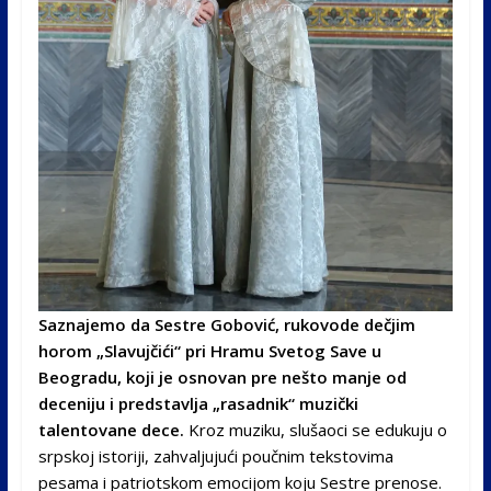
Saznajemo da Sestre Gobović, rukovode dečjim
horom „Slavujčići“ pri Hramu Svetog Save u
Beogradu, koji je osnovan pre nešto manje od
deceniju i predstavlja „rasadnik“ muzički
talentovane dece.
Kroz muziku, slušaoci se edukuju o
srpskoj istoriji, zahvaljujući poučnim tekstovima
pesama i patriotskom emocijom koju Sestre prenose.