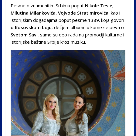
Pesme o znamenitim Srbima poput
Nikole Tesle,
Milutina Milankovića, Vojvode Stratimirovića,
kao i
istorijskim događajima poput pesme 1389. koja govori
o Kosovskom boju
, dečjem albumu u kome se peva o
Svetom Savi
, samo su deo rada na promociji kulturne i
istorijske baštine Srbije kroz muziku.