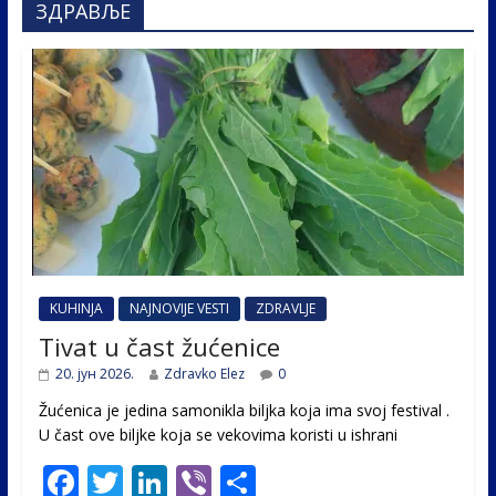
ЗДРАВЉЕ
KUHINJA
NAJNOVIJE VESTI
ZDRAVLJE
Tivat u čast žućenice
20. јун 2026.
Zdravko Elez
0
Žućenica je jedina samonikla biljka koja ima svoj festival .
U čast ovе biljke koja se vekovima koristi u ishrani
F
T
Li
Vi
S