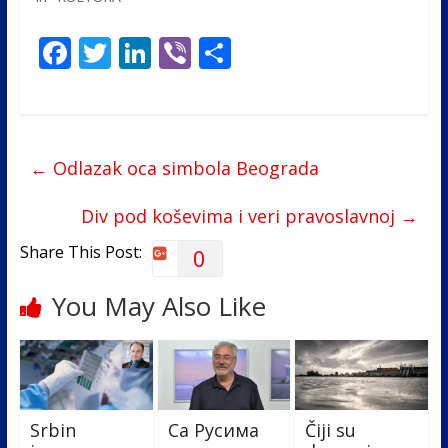
F
T
Li
Vi
S
ac
w
n
b
h
e
itt
k
er
ar
b
er
e
e
←
Odlazak oca simbola Beograda
o
dI
o
n
Div pod koševima i veri pravoslavnoj
→
k
Share This Post:
0
You May Also Like
Srbin
Са Русима
Čiji su