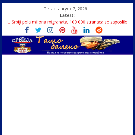
Петак, август 7, 2026
Latest:
U Srbiji pola miliona migranata, 100 000 stranaca se zaposlilo
Како је „Господар књига“ проглашен народним
непријатељем
Čije je pravo na istinu o Nikoli Tesli?
Srbin zaspao na Dunavu, reka ga odnela u Rumuniju
Politika i seks glavne teme srpskih medija