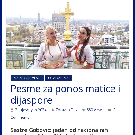
NAJNOVIJE VESTI
OTADŽBINA
Pesme za ponos matice i
dijaspore
21. фебруар 2024.
Zdravko Elez
660 Views
0
Comments
Sestre Gobović: jedan od nacionalnih