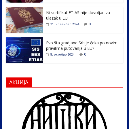
o
n
k
Ni sertifikat ETIAS nije dovoljan za
ulazak u EU
0
21. новембар 2024.
Evo šta gradjane Srbije čeka po novim
pravilima putovanja u EU?
0
8. октобар 2024.
АКЦИЈА