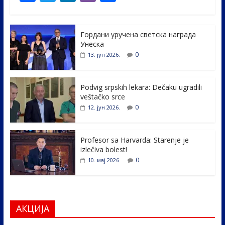
ac
w
n
b
h
e
itt
k
er
ar
Гордани уручена светска награда
b
er
e
e
Унеска
o
dI
0
13. јун 2026.
o
n
k
Podvig srpskih lekara: Dečaku ugradili
veštačko srce
0
12. јун 2026.
Profesor sa Harvarda: Starenje je
izlečiva bolest!
0
10. мај 2026.
АКЦИЈА