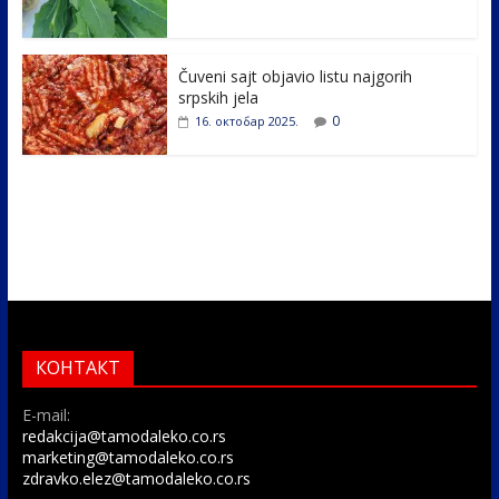
Čuveni sajt objavio listu najgorih
srpskih jela
0
16. октобар 2025.
КОНТАКТ
E-mail:
redakcija@tamodaleko.co.rs
marketing@tamodaleko.co.rs
zdravko.elez@tamodaleko.co.rs