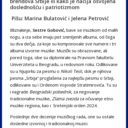
brendova Srbije ili kako je nacija osvojena
doslednošću i patriotizmom
Pišu: Marina Bulatović i Jelena Petrović
Bliznakinje,
Sestre Gobović,
bave se muzikom od malih
nogu, a iza sebe imaju pet snimljenih albuma, od čega
su dva dečja, za koje su komponovale sve numere i tri
albuma izvorne muzike. Muzički su obrazovane, ali
pored toga, obe su diplomirale na Pravnom fakultetu
Univerziteta u Beogradu, u redovnom roku. Odlikovane
su u Njujorku za pesmu o
Nikoli Tesli
, dok je njihova
pesma „Srbija“ proglašena za najlepšu pesmu o Srbiji,
odlikovane su i Ordenom Vojvode Stratimirovića. Tu su
i nagrade
Beogradski pobednik
, za negovanje
tradicionalne muzike,
Zlatna zvezda
za očuvanje etno
muzike regiona, kao i Sretenjski orden 2024.
Poslednje dve decenije muzičkog rada, one su ostale
dosledne izvornoj i tradicionalnoj muzici.