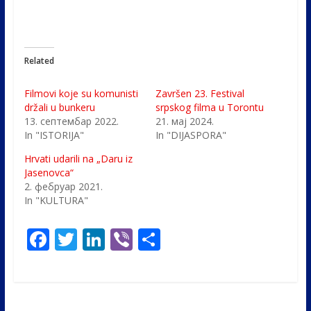
Related
Filmovi koje su komunisti
Završen 23. Festival
držali u bunkeru
srpskog filma u Torontu
13. септембар 2022.
21. мај 2024.
In "ISTORIJA"
In "DIJASPORA"
Hrvati udarili na „Daru iz
Jasenovca“
2. фебруар 2021.
In "KULTURA"
F
T
Li
Vi
S
ac
w
n
b
h
e
itt
k
er
ar
b
er
e
e