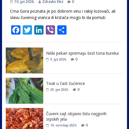
10. јул 2026.
Zdravko Elez
0
Crna Gora poznata je po dobrom vinu i rakiji lozovači, ali
slavu čuvenog vranca ili krstača mogo bi da pomuti
F
T
Li
Vi
S
ac
w
n
b
h
e
itt
k
er
ar
Niški pekari spremaju šest tona bureka
b
er
e
e
0
9. јул 2026.
o
dI
o
n
k
Tivat u čast žućenice
0
20. јун 2026.
Čuveni sajt objavio listu najgorih
srpskih jela
0
16. октобар 2025.