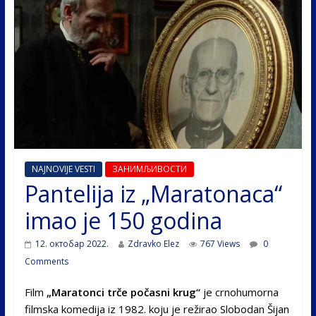
NAJNOVIJE VESTI
ЗАНИМЉИВОСТИ
Pantelija iz „Maratonaca“
imao je 150 godina
12. октобар 2022.
Zdravko Elez
767 Views
0
Comments
Film
„Maratonci trče počasni krug“
je crnohumorna
filmska komedija iz 1982. koju je režirao Slobodan Šijan