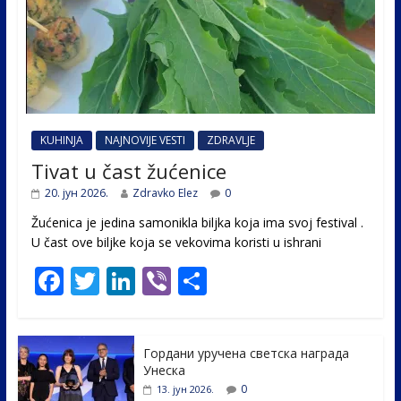
KUHINJA
NAJNOVIJE VESTI
ZDRAVLJE
Tivat u čast žućenice
20. јун 2026.
Zdravko Elez
0
Žućenica je jedina samonikla biljka koja ima svoj festival .
U čast ovе biljke koja se vekovima koristi u ishrani
F
T
Li
Vi
S
ac
w
n
b
h
e
itt
k
er
ar
Гордани уручена светска награда
b
er
e
e
Унеска
o
dI
0
13. јун 2026.