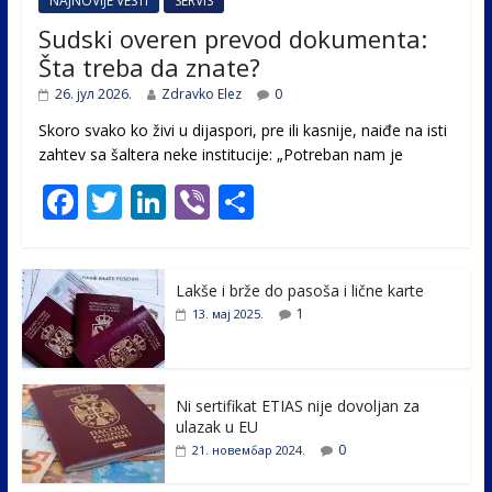
NAJNOVIJE VESTI
SERVIS
Sudski overen prevod dokumenta:
Šta treba da znate?
26. јул 2026.
Zdravko Elez
0
Skoro svako ko živi u dijaspori, pre ili kasnije, naiđe na isti
zahtev sa šaltera neke institucije: „Potreban nam je
F
T
Li
Vi
S
ac
w
n
b
h
e
itt
k
er
ar
Lakše i brže do pasoša i lične karte
b
er
e
e
1
13. мај 2025.
o
dI
o
n
k
Ni sertifikat ETIAS nije dovoljan za
ulazak u EU
0
21. новембар 2024.