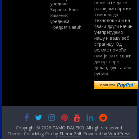
помозите да се
уредник:
развијамо бржим
Здравко Елез
темпом, да
Заменик
технолошки и на
уредника:
сваки други начин
Предраг Савић
унапређујемо
нашу и вашу веб
страницу. Од
велике помоћи
нам је зато сваки
динар, евро,
долар, фунта или
рубља.
Copyright © 2026
TAMO DALEKO
. All rights reserved.
Theme: ColorMag Pro by
ThemeGrill
. Powered by
WordPress
.