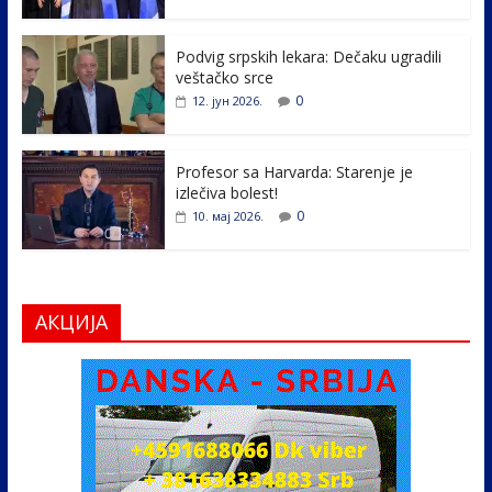
o
n
k
Podvig srpskih lekara: Dečaku ugradili
veštačko srce
0
12. јун 2026.
Profesor sa Harvarda: Starenje je
izlečiva bolest!
0
10. мај 2026.
АКЦИЈА