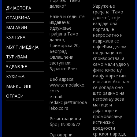
Портал: "Тамо
далеко"
Удружење
ДИЈАСПОРА
грађана “Тамо
Назив и седиште
ОТАЏБИНА
далеко”, које
издавача:
изадаје овај
МАГАЗИН
Удружење
портал, је
грађана Тамо
непрофитно и
КУЛТУРА
далеко,
издржава се
Приморска 20,
највећим делом
МУЛТИМЕДИЈА
Београд
од донација и
ТУРИЗАМ
Овлашћени
спонзорства, а
заступник:
само мали удео у
ЗДРАВЉЕ
Здравко Елез
финансирању
имају маркетинг
КУХИЊА
Вeб адреса:
и огласи. Ако вам
www.tamodaleko.
МАРКЕТИНГ
се допада оно
co.rs
што радимо на
ОГЛАСИ
e-mail:
неговању веза
redakcija@tamoda
матице и
leko.co.rs
дијаспоре и
промовисању
Регистрациони
истинских
број: IN000672
вредности
српског народа,
Одговорни