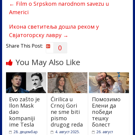
←
Film o Srpskom narodnom savezu u
o
dI
Americi
o
n
k
Икона светитеља дошла реком у
Свјатогорску лавру
→
Share This Post:
0
You May Also Like
Evo zašto je
Ćirilica u
Помозимо
Ilon Mask
Crnoj Gori
Елени да
dao
ne sme biti
победи
kompaniji
pismo
тешку
ime Tesla
drugog reda
болест
28. децембар
4. август 2025.
26. август