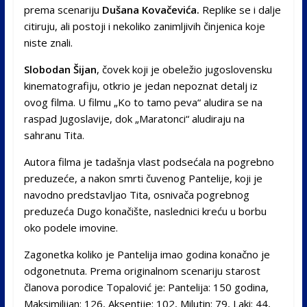
prema scenariju
Dušana Kovačevića.
Replike se i dalje
citiruju, ali postoji i nekoliko zanimljivih činjenica koje
niste znali.
Slobodan Šijan
, čovek koji je obeležio jugoslovensku
kinematografiju, otkrio je jedan nepoznat detalj iz
ovog filma. U filmu „Ko to tamo peva“ aludira se na
raspad Jugoslavije, dok „Maratonci“ aludiraju na
sahranu Tita.
Autora filma je tadašnja vlast podsećala na pogrebno
preduzeće, a nakon smrti čuvenog Pantelije, koji je
navodno predstavljao Tita, osnivača pogrebnog
preduzeća Dugo konačište, naslednici kreću u borbu
oko podele imovine.
Zagonetka koliko je Pantelija imao godina konačno je
odgonetnuta. Prema originalnom scenariju starost
članova porodice Topalović je: Pantelija: 150 godina,
Maksimilijan: 126, Aksentije: 102, Milutin: 79, Laki: 44,