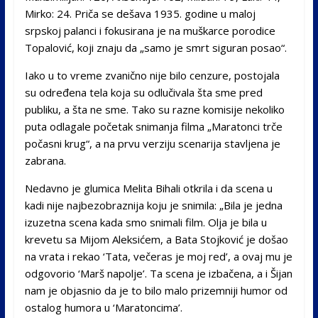
Mirko: 24. Priča se dešava 1935. godine u maloj
srpskoj palanci i fokusirana je na muškarce porodice
Topalović, koji znaju da „samo je smrt siguran posao“.
Iako u to vreme zvanično nije bilo cenzure, postojala
su određena tela koja su odlučivala šta sme pred
publiku, a šta ne sme. Tako su razne komisije nekoliko
puta odlagale početak snimanja filma „Maratonci trče
počasni krug“, a na prvu verziju scenarija stavljena je
zabrana.
Nedavno je glumica Melita Bihali otkrila i da scena u
kadi nije najbezobraznija koju je snimila: „Bila je jedna
izuzetna scena kada smo snimali film. Olja je bila u
krevetu sa Mijom Aleksićem, a Bata Stojković je došao
na vrata i rekao ‘Tata, večeras je moj red’, a ovaj mu je
odgovorio ‘Marš napolje’. Ta scena je izbačena, a i Šijan
nam je objasnio da je to bilo malo prizemniji humor od
ostalog humora u ‘Maratoncima’.