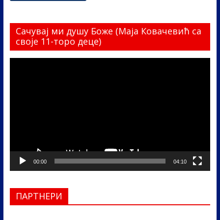
Сачувај ми душу Боже (Маја Ковачевић са
своје 11-торо деце)
Прегледач
видео
записа
00:00
04:10
ПАРТНЕРИ