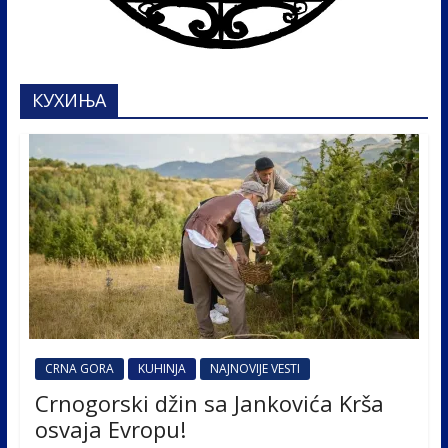
КУХИЊА
CRNA GORA
KUHINJA
NAJNOVIJE VESTI
Crnogorski džin sa Jankovića Krša
osvaja Evropu!