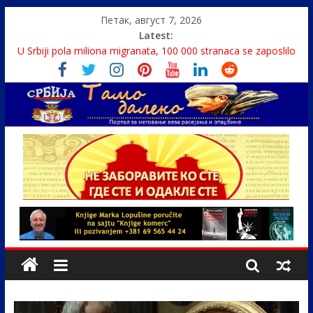
Петак, август 7, 2026
Latest:
Politika i seks glavne teme srpskih medija
U Srbiji pola miliona migranata, 100 000 stranaca se zaposlilo
Како је „Господар књига“ проглашен народним
непријатељем
Čije je pravo na istinu o Nikoli Tesli?
Srbin zaspao na Dunavu, reka ga odnela u Rumuniju