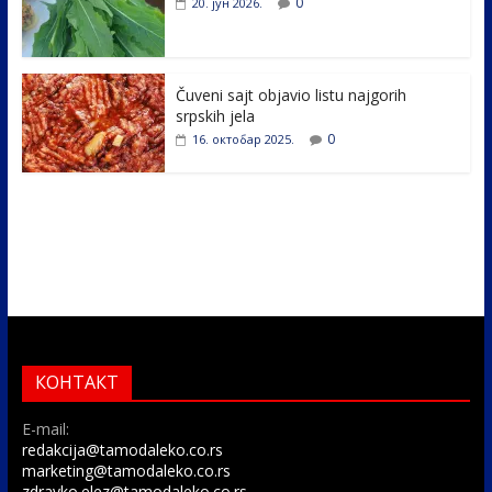
0
20. јун 2026.
Čuveni sajt objavio listu najgorih
srpskih jela
0
16. октобар 2025.
КОНТАКТ
E-mail:
redakcija@tamodaleko.co.rs
marketing@tamodaleko.co.rs
zdravko.elez@tamodaleko.co.rs