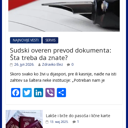
NAJNOVIJE VESTI
SERVIS
Sudski overen prevod dokumenta:
Šta treba da znate?
26. јул 2026.
Zdravko Elez
0
Skoro svako ko živi u dijaspori, pre ili kasnije, naiđe na isti
zahtev sa šaltera neke institucije: „Potreban nam je
F
T
Li
Vi
S
ac
w
n
b
h
e
itt
k
er
ar
Lakše i brže do pasoša i lične karte
b
er
e
e
1
13. мај 2025.