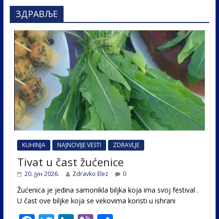
ЗДРАВЉЕ
KUHINJA
NAJNOVIJE VESTI
ZDRAVLJE
Tivat u čast žućenice
20. јун 2026.
Zdravko Elez
0
Žućenica je jedina samonikla biljka koja ima svoj festival .
U čast ovе biljke koja se vekovima koristi u ishrani