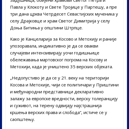
Павла у Клокоту и Свете Тројице у Партешу, а пре
три дана црква Четрдесет Севастијских мученика у
селу Драјковце и храм Светог Димитрија у селу
Доња Битиња у општини Штрпце.
Како је Канцеларија за Косово и Метохију и раније
упозоравала, индикативно је да се овакви
случајеви интензивирају уочи годишњице
обележавања мартовског погрома на Косову и
Метохији, када је уништено 35 верских објеката.
„Недопустиво је да се у 21. веку на територији
Косова и Метохије, чији се политичари у Приштини
и међународни представници декларативно
залажу за европске вредности, верску толеранцију
и суживот, на терену одвијају најстрашнија
кршења верских права и слобода“, истиче се у
саопштењу.