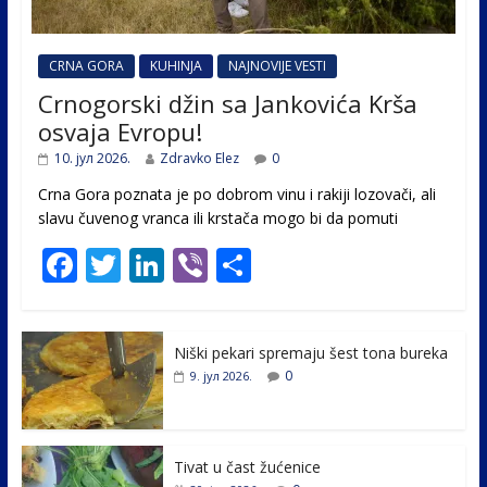
CRNA GORA
KUHINJA
NAJNOVIJE VESTI
Crnogorski džin sa Jankovića Krša
osvaja Evropu!
10. јул 2026.
Zdravko Elez
0
Crna Gora poznata je po dobrom vinu i rakiji lozovači, ali
slavu čuvenog vranca ili krstača mogo bi da pomuti
F
T
Li
Vi
S
ac
w
n
b
h
e
itt
k
er
ar
Niški pekari spremaju šest tona bureka
b
er
e
e
0
9. јул 2026.
o
dI
o
n
k
Tivat u čast žućenice