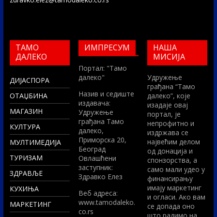
ТАМО
ИМПРЕСУМ
НАША
ДАЛЕКО
МИСИЈА
Портал: "Тамо
далеко"
Удружење
ДИЈАСПОРА
грађана “Тамо
Назив и седиште
ОТАЏБИНА
далеко”, које
издавача:
изадаје овај
МАГАЗИН
Удружење
портал, је
грађана Тамо
непрофитно и
КУЛТУРА
далеко,
издржава се
Приморска 20,
највећим делом
МУЛТИМЕДИЈА
Београд
од донација и
ТУРИЗАМ
Овлашћени
спонзорства, а
заступник:
само мали удео у
ЗДРАВЉЕ
Здравко Елез
финансирању
имају маркетинг
КУХИЊА
Вeб адреса:
и огласи. Ако вам
www.tamodaleko.
МАРКЕТИНГ
се допада оно
co.rs
што радимо на