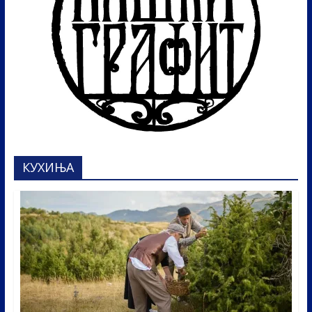
КУХИЊА