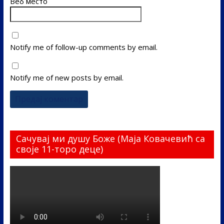
Веб место
Notify me of follow-up comments by email.
Notify me of new posts by email.
Сачувај ми душу Боже (Маја Ковачевић са
своје 11-торо деце)