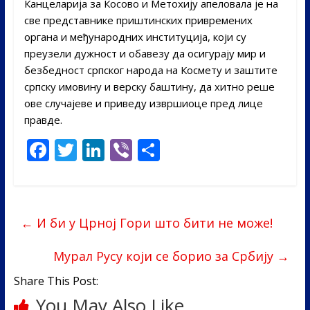
Канцеларија за Косово и Метохију апеловала је на
све представнике приштинских привремених
органа и међународних институција, који су
преузели дужност и обавезу да осигурају мир и
безбедност српског народа на Космету и заштите
српску имовину и верску баштину, да хитно реше
ове случајеве и приведу извршиоце пред лице
правде.
F
T
Li
Vi
S
ac
w
n
b
h
e
itt
k
er
ar
b
er
e
e
←
И би у Црној Гори што бити не може!
o
dI
o
n
Мурал Русу који се борио за Србију
→
k
Share This Post:
You May Also Like