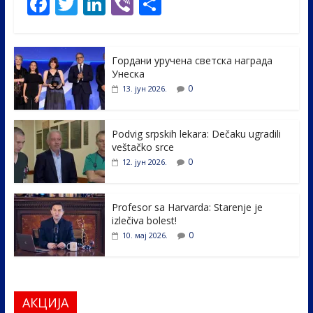
F
T
Li
Vi
S
ac
w
n
b
h
e
itt
k
er
ar
Гордани уручена светска награда
b
er
e
e
Унеска
o
dI
0
13. јун 2026.
o
n
k
Podvig srpskih lekara: Dečaku ugradili
veštačko srce
0
12. јун 2026.
Profesor sa Harvarda: Starenje je
izlečiva bolest!
0
10. мај 2026.
АКЦИЈА