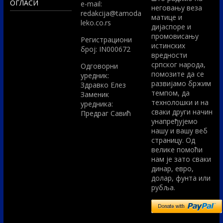
ОГЛАСИ
e-mail:
неговању веза
redakcija@tamoda
матице и
leko.co.rs
дијаспоре и
промовисању
Регистрациони
истинских
број: IN000672
вредности
српског народа,
Одговорни
помозите да се
уредник:
развијамо бржим
Здравко Елез
темпом, да
Заменик
технолошки и на
уредника:
сваки други начин
Предраг Савић
унапређујемо
нашу и вашу веб
страницу. Од
велике помоћи
нам је зато сваки
динар, евро,
долар, фунта или
рубља.