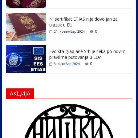
o
dI
o
n
k
Ni sertifikat ETIAS nije dovoljan za
ulazak u EU
0
21. новембар 2024.
Evo šta gradjane Srbije čeka po novim
pravilima putovanja u EU?
0
8. октобар 2024.
АКЦИЈА