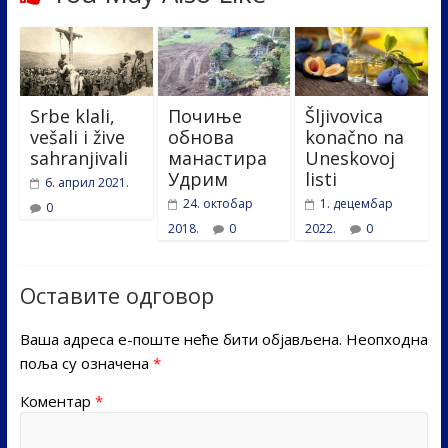
Srbe klali,
Почиње
Šljivovica
vešali i žive
обнова
konačno na
sahranjivali
манастира
Uneskovoj
Удрим
listi
6. април 2021.
24. октобар
1. децембар
0
2018.
0
2022.
0
Оставите одговор
Ваша адреса е-поште неће бити објављена.
Неопходна
поља су означена
*
Коментар
*