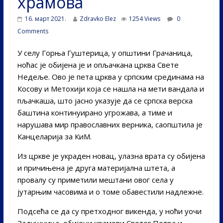
храмова
16. март 2021.
Zdravko Elez
1254 Views
0
Comments
У селу Горња Гуштерица, у општини Грачаница,
ноћас је обијена је и опљачкана црква Свете
Недеље. Ово је пета црква у српским срединама на
Косову и Метохији која се нашла на мети вандала и
пљачкаша, што јасно указује да се српска верска
баштина континуирано угрожава, а тиме и
нарушава мир православних верника, саопштила је
Канцеларија за КиМ.
Из цркве је украден новац, улазна врата су обијена
и причињена је друга материјална штета, а
провалу су приметили мештани овог села у
јутарњим часовима и о томе обавестили надлежне.
Подсећа се да су претходног викенда, у ноћи уочи
Задушница, обијени храмови Светог Петра и