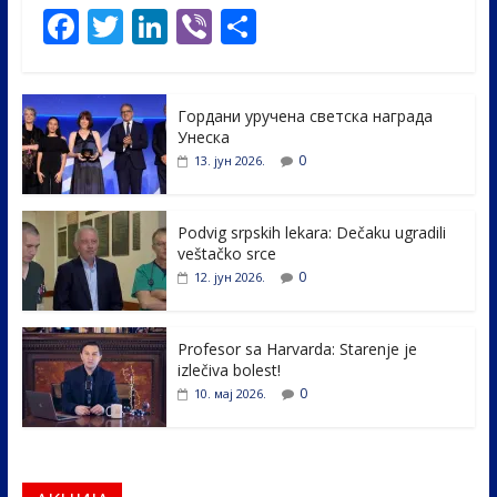
F
T
Li
Vi
S
ac
w
n
b
h
e
itt
k
er
ar
Гордани уручена светска награда
b
er
e
e
Унеска
o
dI
0
13. јун 2026.
o
n
k
Podvig srpskih lekara: Dečaku ugradili
veštačko srce
0
12. јун 2026.
Profesor sa Harvarda: Starenje je
izlečiva bolest!
0
10. мај 2026.