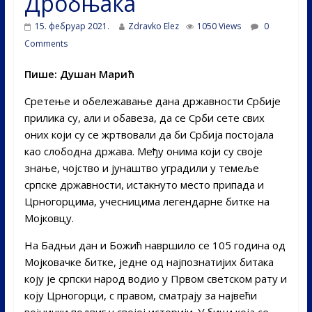
Дробњака
15. фебруар 2021.
Zdravko Elez
1050 Views
0
Comments
Пише: Душан Марић
Сретење и обележавање дана државности Србије
прилика су, али и обавеза, да се Срби сете свих
оних који су се жртвовали да би Србија постојала
као слободна држава. Међу онима који су своје
знање, чојство и јунаштво уградили у темеље
српске државности, истакнуто место припада и
Црногорцима, учесницима легендарне битке на
Мојковцу.
На Бадњи дан и Божић навршило се 105 година од
Мојковачке битке, једне од најпознатијих битака
коју је српски народ водио у Првом светском рату и
коју Црногорци, с правом, сматрају за највећи
војнички подвиг у својој историји. У бици која се