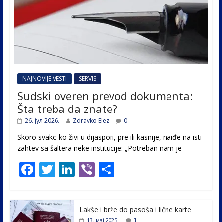
NAJNOVIJE VESTI
SERVIS
Sudski overen prevod dokumenta:
Šta treba da znate?
26. јул 2026.
Zdravko Elez
0
Skoro svako ko živi u dijaspori, pre ili kasnije, naiđe na isti
zahtev sa šaltera neke institucije: „Potreban nam je
F
T
Li
Vi
S
ac
w
n
b
h
e
itt
k
er
ar
Lakše i brže do pasoša i lične karte
b
er
e
e
1
13. мај 2025.