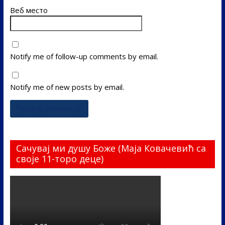
Веб место
Notify me of follow-up comments by email.
Notify me of new posts by email.
Сачувај ми душу Боже (Маја Ковачевић са
своје 11-торо деце)