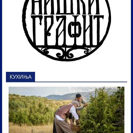
КУХИЊА