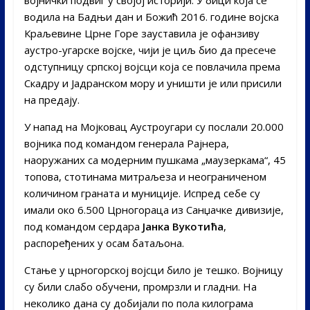
водила на Бадњи дан и Божић 2016. године војска
Краљевине Црне Горе зауставила је офанзиву
аустро-угарске војске, чији је циљ био да пресече
одступницу српској војсци која се повлачила према
Скадру и Јадранском мору и уништи је или присили
на предају.
У напад на Мојковац Аустроугари су послали 20.000
војника под командом генерала Рајнера,
наоружаних са модерним пушкама „маузеркама“, 45
топова, стотинама митраљеза и неограниченом
количином граната и муниције. Испред себе су
имали око 6.500 Црногораца из Санџачке дивизије,
под командом сердара
Јанка Вукотића
,
распоређених у осам батаљона.
Стање у црногорској војсци било је тешко. Војницу
су били слабо обучени, промрзли и гладни. На
неколико дана су добијали по пола килограма