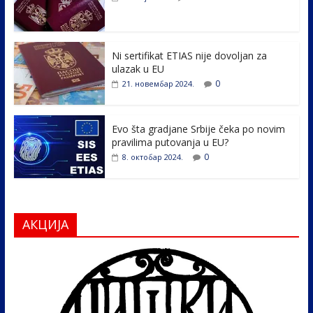
o
dI
o
n
k
Ni sertifikat ETIAS nije dovoljan za
ulazak u EU
0
21. новембар 2024.
Evo šta gradjane Srbije čeka po novim
pravilima putovanja u EU?
0
8. октобар 2024.
АКЦИЈА