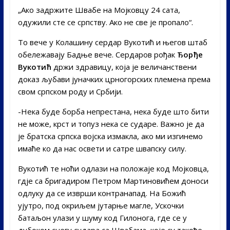
„Ако задржите Швабе на Мојковцу 24 сата,
одужили сте се српству. Ако не све је пропало“.
То вече у Колашину сердар Вукотић и његов штаб
обележавају Бадње вече. Сердаров рођак
Ђорђе
Вукотић
држи здравицу, која је величанствени
доказ љубави јуначких црногорских племена према
свом српском роду и Србији.
-Нека буде борба непрестана, нека буде што бити
не може, крст и топуз нека се сударе. Важно је да
је братска српска војска измакла, ако ми изгинемо
имаће ко да нас освети и сатре швапску силу.
Вукотић те ноћи одлази на положаје код Мојковца,
гдје са бригадиром Петром Мартиновићем доноси
одлуку да се изврши контранапад. На Божић
ујутро, под окриљем јутарње магле, Ускочки
батаљон улази у шуму код Гилонога, где се у
дубоком снегу судара са Швабама, које су такође