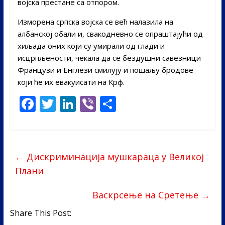
војска престане са отпором.
Изморена српска војска се већ налазила на
албанској обали и, свакодневно се опраштајући од
хиљада оних који су умирали од глади и
исцрпљености, чекала да се бездушни савезници
Французи и Енглези смилују и пошаљу бродове
који ће их евакуисати на Крф.
F
T
Li
Vi
S
ac
w
n
b
h
e
itt
k
er
ar
b
er
e
e
←
Дискриминација мушкараца у Великој
o
dI
Плани
o
n
Васкрсење на Сретење
→
k
Share This Post: