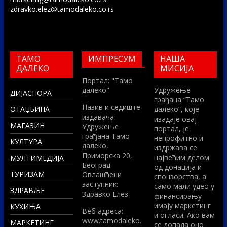
zdravko.elez@tamodaleko.co.rs
ТАМО
ИМПРЕСУМ
НАША
ДАЛЕКО
МИСИЈА
Портал: "Тамо
далеко"
Удружење
ДИЈАСПОРА
грађана “Тамо
Назив и седиште
ОТАЏБИНА
далеко”, које
издавача:
изадаје овај
МАГАЗИН
Удружење
портал, је
грађана Тамо
непрофитно и
КУЛТУРА
далеко,
издржава се
Приморска 20,
највећим делом
МУЛТИМЕДИЈА
Београд
од донација и
ТУРИЗАМ
Овлашћени
спонзорства, а
заступник:
само мали удео у
ЗДРАВЉЕ
Здравко Елез
финансирању
имају маркетинг
КУХИЊА
Вeб адреса:
и огласи. Ако вам
www.tamodaleko.
МАРКЕТИНГ
се допада оно