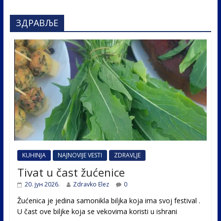
ЗДРАВЉЕ
KUHINJA
NAJNOVIJE VESTI
ZDRAVLJE
Tivat u čast žućenice
20. јун 2026.
Zdravko Elez
0
Žućenica je jedina samonikla biljka koja ima svoj festival .
U čast ovе biljke koja se vekovima koristi u ishrani