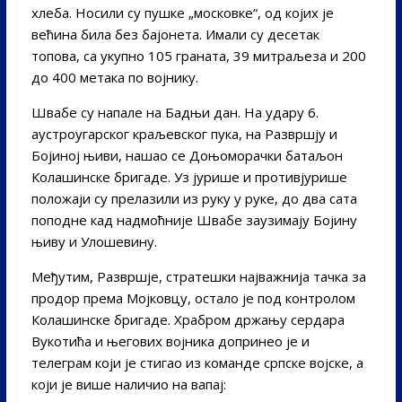
хлеба. Носили су пушке „московке“, од којих је
већина била без бајонета. Имали су десетак
топова, са укупно 105 граната, 39 митраљеза и 200
до 400 метака по војнику.
Швабе су напале на Бадњи дан. На удару 6.
аустроугарског краљевског пука, на Развршју и
Бојиној њиви, нашао се Доњоморачки батаљон
Колашинске бригаде. Уз јурише и противјурише
положаји су прелазили из руку у руке, до два сата
поподне кад надмоћније Швабе заузимају Бојину
њиву и Улошевину.
Међутим, Развршје, стратешки најважнија тачка за
продор према Мојковцу, остало је под контролом
Колашинске бригаде. Храбром држању сердара
Вукотића и његових војника допринео је и
телеграм који је стигао из команде српске војске, а
који је више наличио на вапај: