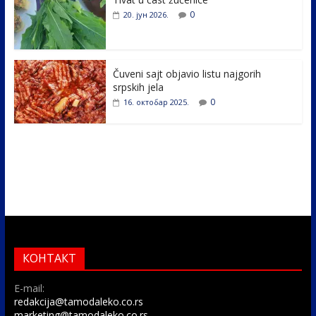
k
0
20. јун 2026.
Čuveni sajt objavio listu najgorih
srpskih jela
0
16. октобар 2025.
КОНТАКТ
E-mail:
redakcija@tamodaleko.co.rs
marketing@tamodaleko.co.rs