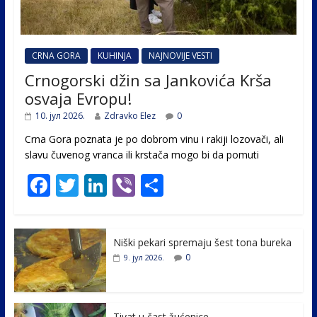
CRNA GORA
KUHINJA
NAJNOVIJE VESTI
Crnogorski džin sa Jankovića Krša
osvaja Evropu!
10. јул 2026.
Zdravko Elez
0
Crna Gora poznata je po dobrom vinu i rakiji lozovači, ali
slavu čuvenog vranca ili krstača mogo bi da pomuti
F
T
Li
Vi
S
ac
w
n
b
h
e
itt
k
er
ar
Niški pekari spremaju šest tona bureka
b
er
e
e
0
9. јул 2026.
o
dI
o
n
Tivat u čast žućenice