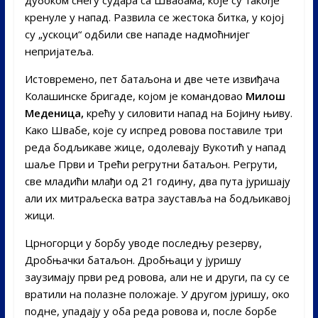
кренуле у напад. Развила се жестока битка, у којој
су „ускоци“ одбили све нападе надмоћнијег
непријатеља.
Истовремено, пет батаљона и две чете извиђача
Колашинске бригаде, којом је командовао
Милош
Меденица,
крећу у силовити напад на Бојину њиву.
Како Швабе, које су испред ровова поставиле три
реда бодљикаве жице, одолевају Вукотић у напад
шаље Први и Трећи регрутни батаљон. Регрути,
све младићи млађи од 21 годину, два пута јуришају
али их митраљеска ватра зауставља на бодљикавој
жици.
Црногорци у борбу уводе последњу резерву,
Дробњачки батаљон. Дробњаци у јуришу
заузимају први ред ровова, али не и други, па су се
вратили на полазне положаје. У другом јуришу, око
подне, упадају у оба реда ровова и, после борбе