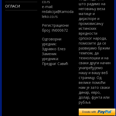
co.rs
што радимо на
ОГЛАСИ
e-mail:
неговању веза
redakcija@tamoda
матице и
leko.co.rs
дијаспоре и
промовисању
Регистрациони
истинских
број: IN000672
вредности
српског народа,
Одговорни
помозите да се
уредник:
развијамо бржим
Здравко Елез
темпом, да
Заменик
технолошки и на
уредника:
сваки други начин
Предраг Савић
унапређујемо
нашу и вашу веб
страницу. Од
велике помоћи
нам је зато сваки
динар, евро,
долар, фунта или
рубља.