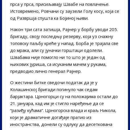
прса у прса, присиљавају Швабе на повлачење.
Истовремено, Ровчани су заузели Голу косу, која се
од Развршја спушта ка Бојиној њиви.
Након три сата затишја, Рајнер у борбу уводи 205.
бригаду, своју последњу резерву, која уз снажну
топовску паљбу креће у напад. Борба је трајала све
до мрака, али су јуначки горштаци одолели.
Швабама није помогло ни то што је један од
њихових јуриша, са исуканим мачем у рукама,
предводио лично генерал Рајнер.
О жестини битке сведочи податак да је у
Колашинској бригади погинуло чак седам
барјактара. Црногорци су на положајима остали до
21. jануара, кад им је стигло наређење да се
“разиђу кућама“. Црногорска влада и краљ Никола,
који је драматичне догађаје пратио из
иностранства, донели су одлуку да десеткована