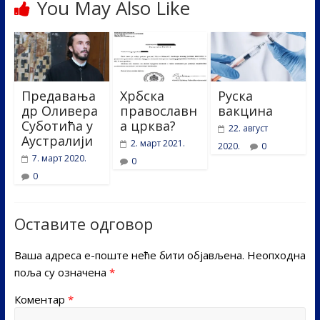
You May Also Like
Предавања
Хрбска
Руска
др Оливера
православн
вакцина
Суботића у
а црква?
22. август
Аустралији
2. март 2021.
2020.
0
7. март 2020.
0
0
Оставите одговор
Ваша адреса е-поште неће бити објављена.
Неопходна
поља су означена
*
Коментар
*