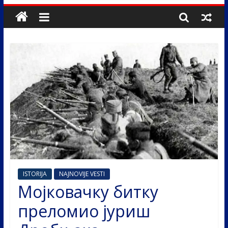
ISTORIJA
NAJNOVIJE VESTI
Мојковачку битку
преломио јуриш