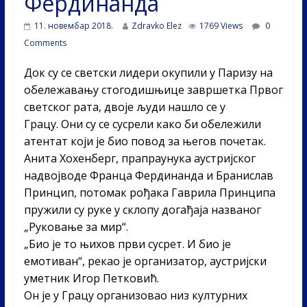
Фердинанда
11. новембар 2018.
Zdravko Elez
1769 Views
0
Comments
Док су се светски лидери окупили у Паризу на
обележавању стогодишњице завршетка Првог
светског рата, двоје људи нашло се у
Грацу. Они су се сусрели како би обележили
атентат који је био повод за његов почетак.
Анита Хохенберг, прапраунука аустријског
надвојводе Франца Фердинанда и Бранислав
Принцип, потомак рођака Гаврила Принципа
пружили су руке у склопу догађаја названог
„Руковање за мир“.
„Био је то њихов први сусрет. И био је
емотиван“, рекао је организатор, аустријски
уметник Игор Петковић.
Он је у Грацу организовао низ културних