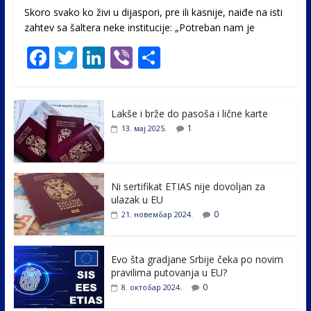
Skoro svako ko živi u dijaspori, pre ili kasnije, naiđe na isti
zahtev sa šaltera neke institucije: „Potreban nam je
F
T
Li
Vi
S
ac
w
n
b
h
e
itt
k
er
ar
Lakše i brže do pasoša i lične karte
b
er
e
e
1
13. мај 2025.
o
dI
o
n
k
Ni sertifikat ETIAS nije dovoljan za
ulazak u EU
0
21. новембар 2024.
Evo šta gradjane Srbije čeka po novim
pravilima putovanja u EU?
0
8. октобар 2024.