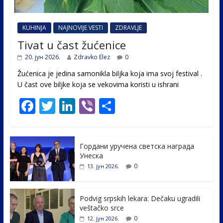
KUHINJA
NAJNOVIJE VESTI
ZDRAVLJE
Tivat u čast žućenice
20. јун 2026.
Zdravko Elez
0
Žućenica je jedina samonikla biljka koja ima svoj festival .
U čast ovе biljke koja se vekovima koristi u ishrani
F
T
Li
Vi
S
ac
w
n
b
h
e
itt
k
er
ar
Гордани уручена светска награда
b
er
e
e
Унеска
o
dI
0
13. јун 2026.
o
n
k
Podvig srpskih lekara: Dečaku ugradili
veštačko srce
0
12. јун 2026.