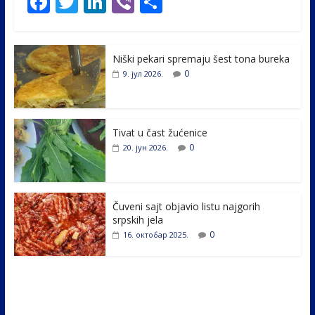
F
T
Li
Vi
S
ac
w
n
b
h
e
itt
k
er
ar
Niški pekari spremaju šest tona bureka
b
er
e
e
0
9. јул 2026.
o
dI
o
n
k
Tivat u čast žućenice
0
20. јун 2026.
Čuveni sajt objavio listu najgorih
srpskih jela
0
16. октобар 2025.