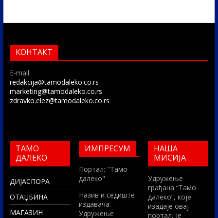
КОНТАКТ
E-mail:
redakcija@tamodaleko.co.rs
marketing@tamodaleko.co.rs
zdravko.elez@tamodaleko.co.rs
ТАМО
ИМПРЕСУМ
НАША
ДАЛЕКО
МИСИЈА
Портал: "Тамо
далеко"
Удружење
ДИЈАСПОРА
грађана “Тамо
Назив и седиште
ОТАЏБИНА
далеко”, које
издавача:
изадаје овај
МАГАЗИН
Удружење
портал, је