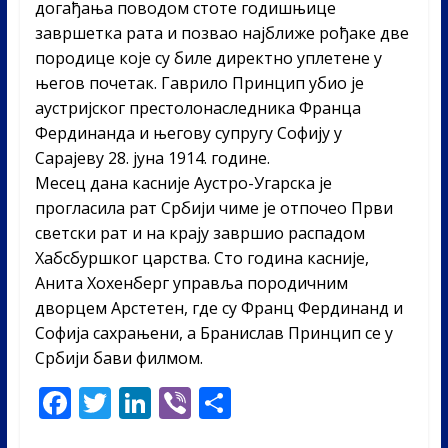
догађања поводом стоте годишњице
завршетка рата и позвао најближе рођаке две
породице које су биле директно уплетене у
његов почетак. Гаврило Принцип убио је
аустријског престолонаследника Франца
Фердинанда и његову супругу Софију у
Сарајеву 28. јуна 1914. године.
Месец дана касније Аустро-Угарска је
прогласила рат Србији чиме је отпочео Први
светски рат и на крају завршио распадом
Хабсбуршког царства. Сто година касније,
Анита Хохенберг управља породичним
дворцем Арстетен, где су Франц Фердинанд и
Софија сахрањени, а Бранислав Принцип се у
Србији бави филмом.
F
T
Li
Vi
S
ac
w
n
b
h