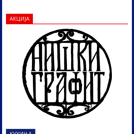
АКЦИЈА
КУХИЊА