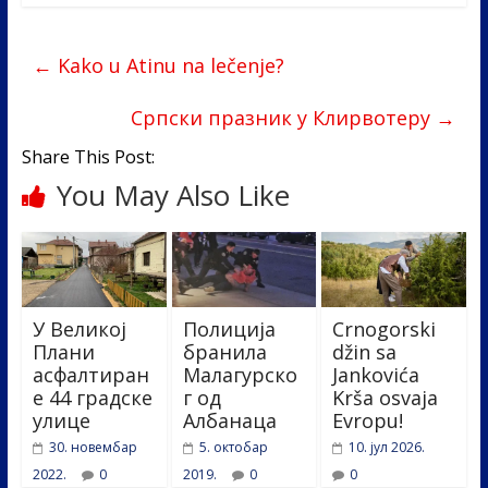
e
itt
k
er
ar
b
er
e
e
←
Kako u Atinu na lečenje?
o
dI
o
n
Српски празник у Клирвотеру
→
k
Share This Post:
You May Also Like
У Великој
Полиција
Crnogorski
Плани
бранила
džin sa
асфалтиран
Малагурско
Jankovića
е 44 градске
г од
Krša osvaja
улице
Албанаца
Evropu!
30. новембар
5. октобар
10. јул 2026.
2022.
0
2019.
0
0