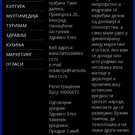
грађана Тамо
непрофитно и
КУЛТУРА
далеко,
издржава се
Приморска 20,
највећим делом
МУЛТИМЕДИЈА
Београд
од донација и
ТУРИЗАМ
Овлашћени
спонзорства, а
заступник:
само мали удео у
ЗДРАВЉЕ
Здравко Елез
финансирању
имају маркетинг
КУХИЊА
Вeб адреса:
и огласи. Ако вам
www.tamodaleko.
МАРКЕТИНГ
се допада оно
co.rs
што радимо на
ОГЛАСИ
e-mail:
неговању веза
redakcija@tamoda
матице и
leko.co.rs
дијаспоре и
промовисању
Регистрациони
истинских
број: IN000672
вредности
српског народа,
Одговорни
помозите да се
уредник:
развијамо бржим
Здравко Елез
темпом, да
Заменик
технолошки и на
уредника:
сваки други начин
Предраг Савић