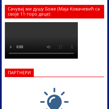
Сачувај ми душу Боже (Маја Ковачевић са
своје 11-торо деце)
ПАРТНЕРИ