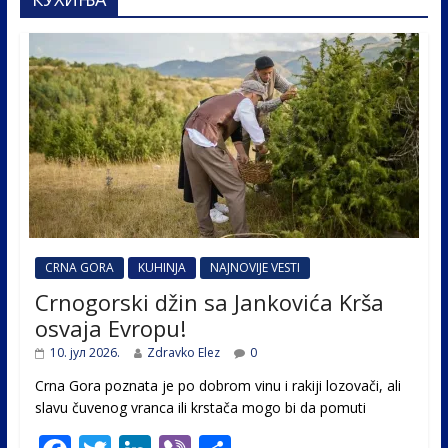
CRNA GORA
KUHINJA
NAJNOVIJE VESTI
Crnogorski džin sa Jankovića Krša
osvaja Evropu!
10. јул 2026.
Zdravko Elez
0
Crna Gora poznata je po dobrom vinu i rakiji lozovači, ali
slavu čuvenog vranca ili krstača mogo bi da pomuti