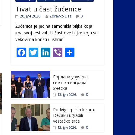
Tivat u čast žućenice
20. јун 2026.
Zdravko Elez
0
Žućenica je jedina samonikla biljka koja
ima svoj festival . U čast ovе biljke koja se
vekovima koristi u ishrani
F
T
Li
Vi
S
ac
w
n
b
h
e
itt
k
er
ar
Гордани уручена
b
er
e
e
светска награда
o
dI
Унеска
0
13. јун 2026.
o
n
k
Podvig srpskih lekara:
Dečaku ugradili
veštačko srce
0
12. јун 2026.