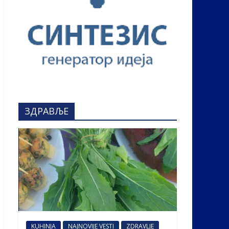
ЗДРАВЉЕ
KUHINJA
NAJNOVIJE VESTI
ZDRAVLJE