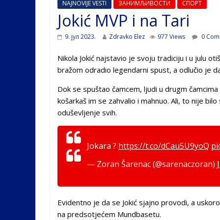
NAJNOVIJE VESTI
ЗАНИМЉИВОСТИ
СПОРТ
Jokić MVP i na Tari
9. јул 2023.
Zdravko Elez
977 Views
0 Com
Nikola Jokić najstavio je svoju tradiciju i u julu o
bražom odradio legendarni spust, a odlučio je da
Dok se spuštao čamcem, ljudi u drugm čamcima ko
košarkaš im se zahvalio i mahnuo. Ali, to nije bil
oduševljenje svih.
Jokara ?
https://t.co/dCau5U9yoQ
pi
— Zoran Šarenac (@sarenaczoran)
Evidentno je da se Jokić sjajno provodi, a uskoro 
na predsotjećem Mundbasetu.