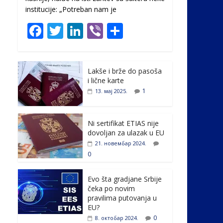
institucije: „Potreban nam je
F
T
Li
Vi
S
ac
w
n
b
h
e
itt
k
er
ar
Lakše i brže do pasoša
b
er
e
e
i lične karte
o
dI
1
13. мај 2025.
o
n
k
Ni sertifikat ETIAS nije
dovoljan za ulazak u EU
21. новембар 2024.
0
Evo šta gradjane Srbije
čeka po novim
pravilima putovanja u
EU?
0
8. октобар 2024.