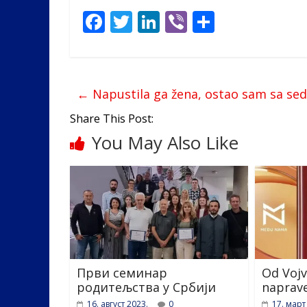
F
T
Li
Vi
S
ac
w
n
b
h
e
itt
k
er
ar
b
er
e
e
←
Napustila ga žena, ostao sam sa se
o
dI
Share This Post:
o
n
You May Also Like
k
Први семинар
Od Vojv
родитељства у Србији
naprav
16. август 2023.
0
17. март