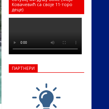
Ковачевић са своје 11-торо
деце)
ПАРТНЕРИ