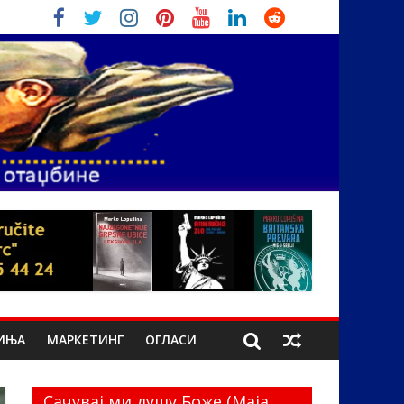
ИЊА
МАРКЕТИНГ
ОГЛАСИ
Сачувај ми душу Боже (Маја