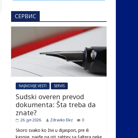
СЕРВИС
NAJNOVIJE VESTI
SERVIS
Sudski overen prevod
dokumenta: Šta treba da
znate?
26. јул 2026.
Zdravko Elez
0
Skoro svako ko živi u dijaspori, pre ili
kasnije, naiđe na isti zahtev sa šaltera neke