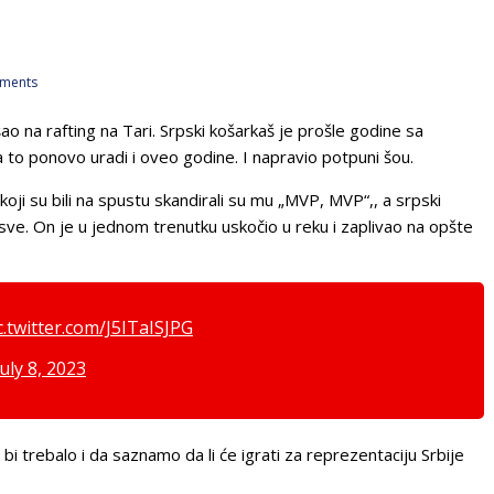
ments
tišao na rafting na Tari. Srpski košarkaš je prošle godine sa
 to ponovo uradi i oveo godine. I napravio potpuni šou.
ji su bili na spustu skandirali su mu „MVP, MVP“,, a srpski
o sve. On je u jednom trenutku uskočio u reku i zaplivao na opšte
c.twitter.com/J5ITaISJPG
July 8, 2023
bi trebalo i da saznamo da li će igrati za reprezentaciju Srbije