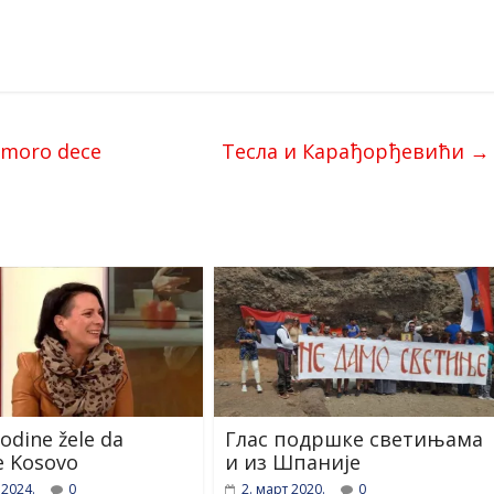
dmoro dece
Тесла и Карађорђевићи
→
odine žele da
Глас подршке светињама
e Kosovo
и из Шпаније
 2024.
0
2. март 2020.
0