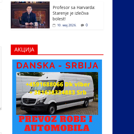
Profesor sa Harvarda:
Starenje je izlečiva
bolest!
0
10. мај 2026.
АКЦИЈА