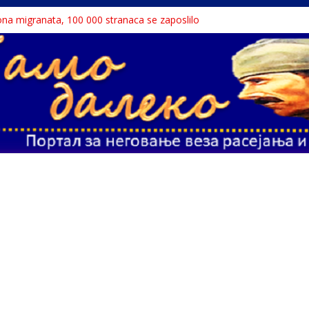
liona migranata, 100 000 stranaca se zaposlilo
дар књига“ проглашен народним непријатељем
stinu o Nikoli Tesli?
 Dunavu, reka ga odnela u Rumuniju
lavne teme srpskih medija