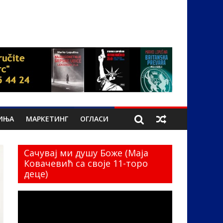
ИЊА
МАРКЕТИНГ
ОГЛАСИ
Сачувај ми душу Боже (Маја
Ковачевић са своје 11-торо
деце)
Прегледач
видео
записа