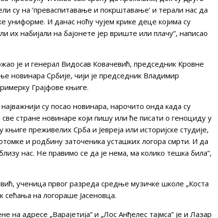
ли су на ’преваспитавање и покрштавање’ и терали нас да
е униформе. И данас ноћу чујем крике деце којима су
и их набијали на бајонете јер вриште или плачу”, написао
ао је и генерал Видосав Ковачевић, председник Кровне
ње новинара Србије, чији је председник Владимир
примерку Грајфове књиге.
најважнији су посао новинара, нарочито онда када су
 све стране новинаре који пишу или ће писати о геноциду у
 књиге преживелих Срба и Јевреја или историјске студије,
отомке и родбину заточеника усташких логора смрти. И да
 близу нас. Не правимо се да је нема, ма колико тешка била”,
евић, ученица првог разреда средње музичке школе „Коста
ак сећања на логораше Јасеновца.
е на адресе „Варајетија” и „Лос Анђелес тајмса” је и Лазар