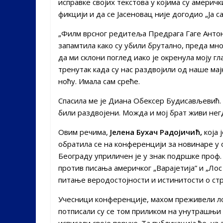
исправке својих текстова у којима су америч
фикцији и да се Јасеновац није догодио „Ја с
„Филм врсног редитеља Предрага Гаге Антони
запамтила како су убили брутално, преда мном
да ми склони поглед иако је окренула моју гл
тренутак када су нас раздвојили од наше мај
ноћу. Имала сам среће.
Спасила ме је Диана Обексер Будисављевић. 
били раздвојени. Можда и мој брат живи негде
Овим речима,
Јелена Бухач Радојичић,
која 
обратила се на конференцији за новинаре у 
Београду уприличен је у знак подршке проф. 
против писања америчког „Варајетија” и „Лос
питање веродостојности и истинитости о стр
Учесници конференције, махом преживели лог
потписали су се том приликом на унутрашњи 
исписали своје поруке. Та публикација ће, уз 