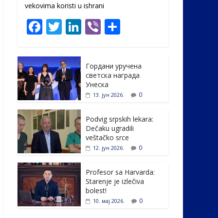
vekovima koristi u ishrani
F
T
Li
Vi
S
ac
w
n
b
h
e
itt
k
er
ar
Гордани уручена
b
er
e
e
светска награда
o
dI
Унеска
0
13. јун 2026.
o
n
k
Podvig srpskih lekara:
Dečaku ugradili
veštačko srce
0
12. јун 2026.
Profesor sa Harvarda:
Starenje je izlečiva
bolest!
0
10. мај 2026.