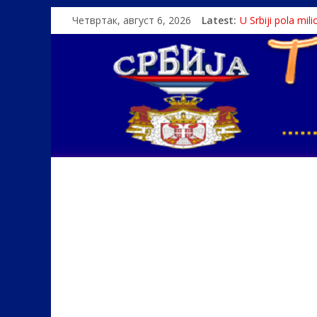
Четвртак, август 6, 2026
Latest:
U Srbiji pola mi
Како је „Госпо
Čije je pravo na i
Srbin zaspao na
Politika i seks g