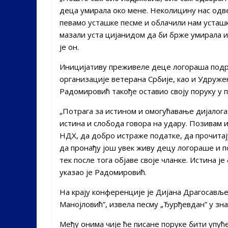
деца умирала око мене. Неколицину нас одве
певамо усташке песме и облачили нам усташк
мазали уста цијанидом да би брже умирала ил
је он.
Иницијативу преживеле деце логораша подрж
организације ветерана Србије, као и Удруже
Радомировић такође оставио своју поруку у 
„Потрага за истином и омогућавање дијалога 
истина и слобода говора на удару. Позивам и
НДХ, да добро истраже податке, да прочитају
да пронађу још увек живу децу логораше и п
тек после тога објаве своје чланке. Истина је
указао је Радомировић.
На крају конференције је Дијана Драгосављ
Манојловић”, извела песму „Ђурђевдан” у зн
Међу онима чије ће писане поруке бити упућен