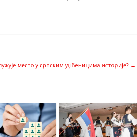
служује место у српским уџбеницима историје?
→