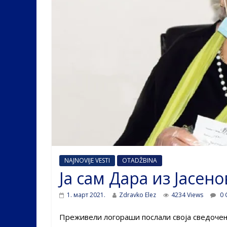
NAJNOVIJE VESTI
OTADŽBINA
Ја сам Дара из Јасено
1. март 2021.
Zdravko Elez
4234 Views
0 
Преживели логораши послали своја сведочења 