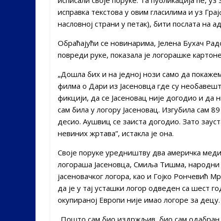
исправка текстова у овим гласилима и уз Грај
насловној страни у петак), бити послата на а
Обраћајући се новинарима, Јелена Бухач Радо
повреди руке, показала је логорашке картоне
„Дошла бих и на једној нози само да покажем
филма о Дари из Јасеновца где су необавеште
фикцији, да се Јасеновац није догодио и да н
сам била у логору Јасеновац. Изгубила сам 8
десио. Аушвиц се заиста догодио. Зато зауст
невиних жртава”, истакла је она.
Своје поруке уредништву два америчка меди
логораша Јасеновца, Смиља Тишма, народни п
јасеновачког логора, као и Гојко Рончевић М
да је у тај усташки логор одведен са шест го
окупираној Европи није имао логоре за децу.
„Пошто сам био издржљив, био сам одабран з