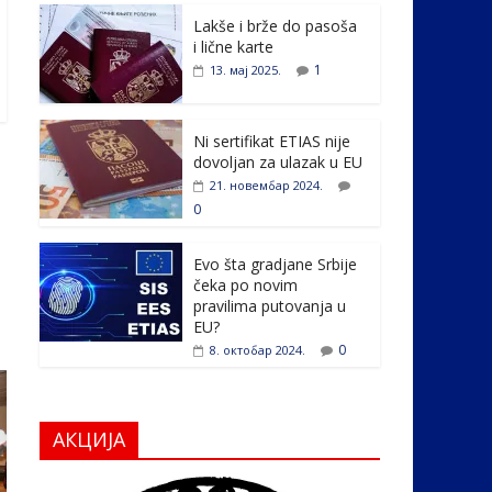
e
itt
k
er
ar
Lakše i brže do pasoša
b
er
e
e
i lične karte
o
dI
1
13. мај 2025.
o
n
k
Ni sertifikat ETIAS nije
dovoljan za ulazak u EU
21. новембар 2024.
0
Evo šta gradjane Srbije
čeka po novim
pravilima putovanja u
EU?
0
8. октобар 2024.
АКЦИЈА