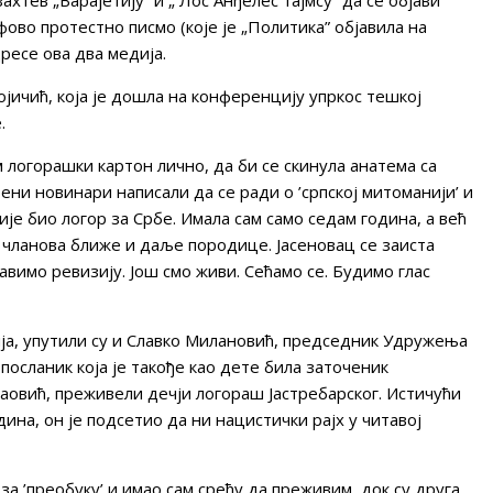
фово протестно писмо (које је „Политика” објавила на
дресе ова два медија.
јичић, која је дошла на конференцију упркос тешкој
.
 логорашки картон лично, да би се скинула анатема са
ни новинари написали да се ради о ’српској митоманији’ и
ије био логор за Србе. Имала сам само седам година, а већ
9 чланова ближе и даље породице. Јасеновац се заиста
авимо ревизију. Још смо живи. Сећамо се. Будимо глас
ја, упутили су и Славко Милановић, председник Удружења
осланик која је такође као дете била заточеник
раовић, преживели дечји логораш Јастребарског. Истичући
дина, он је подсетио да ни нацистички рајх у читавој
а ’преобуку’ и имао сам срећу да преживим, док су друга