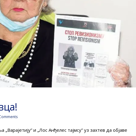
вца!
Comments
„Варајетију” и „Лос Анђелес тајмсу” уз захтев да објаве