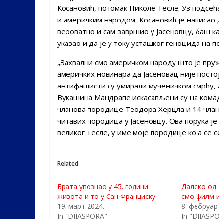
Косановић, потомак Николе Тесле. Уз подсе
и америчким народом, Косановић је написао д
вероватно и сам завршио у Јасеновцу, баш ка
указао и да је у току усташког геноцида на 
„Захвални смо америчком народу што је пру
америчких новинара да Јасеновац није постоја
антифашисти су умирали мученичком смрћу, а
Вукашина Мандрапе искасапљени су на комад
чланова породице Теодора Херцла и 14 члан
читавих породица у Јасеновцу. Ова порука је
великог Тесле, у име моје породице која се с
Related
Брата упознао у 45. години
Далеко од 
живота и то у Сан Франциску
смо филм и
19. март 2024.
8. фебруар
In "DIJASPORA"
In "DIJASP