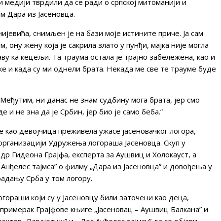
ки медији тврдили да се ради о српској митоманији и
ам Дара из Јасеновца.
јевића, снимљен је на бази моје истините приче. Ја сам
, ону жену која је сакрила злато у пунђи, мајка није могла
аву ка кецељи. Та траума остала је трајно забележена, као и
ке и када су ми однели брата. Некада ме све те трауме буде
Међутим, ни данас не знам судбину мога брата, јер смо
 и не зна да је Србин, јер био је само беба.”
је као девојчица преживела ужасе јасеновачког логора,
организацији Удружења логораша Јасеновца. Скуп у
др Гидеона Грајфа, експерта за Аушвиц и Холокауст, а
 Анђелес тајмса” о филму „Дара из Јасеновца” и довођења у
адању Срба у том логору.
ораши који су у Јасеновцу били заточени као деца,
примерак Грајфове књиге „Јасеновац – Аушвиц Балкана” и
захтев „Варајетију” и „ Лос Анђелес тајмсу” да се објави