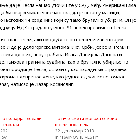
ћање да је Тесла нашао уточиште у САД, међу Американцима
а би овај великан човечанства, да је остао у матици,
о његових 14 сродника који су тамо брутално убијени. Он је
подручју НДХ страдало укупно 91 човек презимена Тесла.
жио спас Тесли, али смо дубоко потрешени извештајем
о и да је дело ’српске митоманије’. Срби, Јевреји, Роми и
 неки од њих, попут рабина Исака Данијела Данона и
е. Њихова трагична судбина, као и брутално убијање 13
ова породице Тесла, остали су као парадигма страдања
 скроман допринос мене, као једног од живих потомака
ећа”, написао је Лазар Косановић.
Поткозарја гледали
Тајну о смрти монаха открио
 плакали
после пола века
 2021.
22. децембар 2018.
ORA"
In "NAJNOVIJE VESTI"