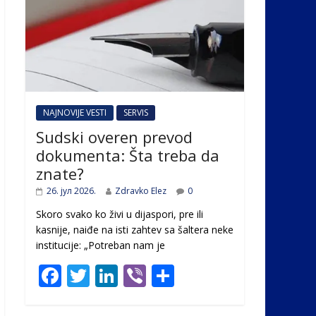
NAJNOVIJE VESTI
SERVIS
Sudski overen prevod
dokumenta: Šta treba da
znate?
26. јул 2026.
Zdravko Elez
0
Skoro svako ko živi u dijaspori, pre ili
kasnije, naiđe na isti zahtev sa šaltera neke
institucije: „Potreban nam je
F
T
Li
Vi
S
ac
w
n
b
h