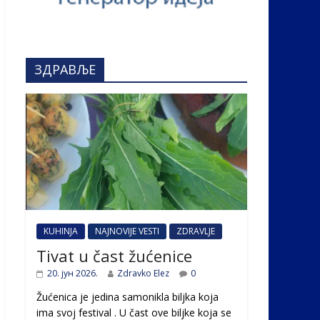
ЗДРАВЉЕ
KUHINJA
NAJNOVIJE VESTI
ZDRAVLJE
Tivat u čast žućenice
20. јун 2026.
Zdravko Elez
0
Žućenica je jedina samonikla biljka koja
ima svoj festival . U čast ovе biljke koja se