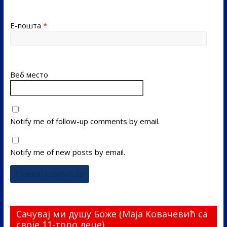
Е-пошта
*
Веб место
Notify me of follow-up comments by email.
Notify me of new posts by email.
Сачувај ми душу Боже (Маја Ковачевић са
своје 11-торо деце)