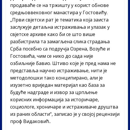
продаваће се на тржишту у корист обнове
средњоввековног манастира у Гостовићу.
„Први свјетски рат је тематика која заиста
заслужује детаљна истраживања и улазак у
свјетске архиве како би се што више
разбистрила та замагљена слика страдања
Срба посебно са подручја Озрена, Возуће и
Гостовића, чим се нико до сада није
озбиљније бавио. Штиво које је пред нама не
представља научно истраживање, нити је
методолошки тако конципирано, али је
изузетно вриједан материјал као база за
будуће надграде и извор за црпљење
корисних информација за историчаре,
социологе, хроничаре и истраживаче друштва
из раних области“, записао је у својој рецензији
проф Видаковић..