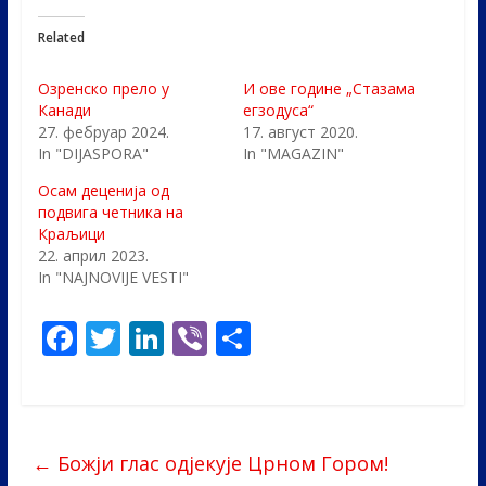
Related
Озренско прело у
И ове године „Стазама
Канади
егзодуса“
27. фебруар 2024.
17. август 2020.
In "DIJASPORA"
In "MAGAZIN"
Осам деценија од
подвига четника на
Краљици
22. април 2023.
In "NAJNOVIJE VESTI"
F
T
Li
Vi
S
ac
w
n
b
h
e
itt
k
er
ar
b
er
e
e
←
Божји глас одјекује Црном Гором!
o
dI