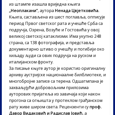
из штампе изашла вриједна књига
„Неоплакани“
, аутора
Ненада Цвјетковића.
Књига, састављена из шест поглавља, опписује
период Првог светског рата и учешће Срба са
подручја, Озрена, Возуће и Гостовића у овој
великој светској катаклизми. Има укупно 248
страна, са 138 фотографија, и представља
документарно штиво о учешћу и погибији око
хиљаду људи са ових подручја на руском и
италијанском фронту.
За писање књуге аутор је користио оригиналну
архиву аустријске национаалне билблиотеке, и
многобројне записе са терена. Одшатмпана је
захваљујући добровољним прилозима
ауторових пријатеља из завичаја који након
прогона са огњишта у протеклом грађанском
рату живе широм света. Рецензенти су
проф.
Давор Видаковић и Радислав Јовић
, а