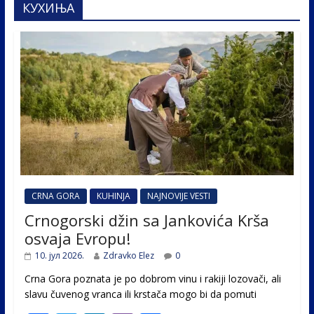
КУХИЊА
CRNA GORA
KUHINJA
NAJNOVIJE VESTI
Crnogorski džin sa Jankovića Krša
osvaja Evropu!
10. јул 2026.
Zdravko Elez
0
Crna Gora poznata je po dobrom vinu i rakiji lozovači, ali
slavu čuvenog vranca ili krstača mogo bi da pomuti