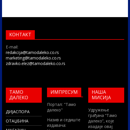
КОНТАКТ
E-mail:
redakcija@tamodaleko.co.rs
marketing@tamodaleko.co.rs
zdravko.elez@tamodaleko.co.rs
ТАМО
ИМПРЕСУМ
НАША
ДАЛЕКО
МИСИЈА
Портал: "Тамо
далеко"
Удружење
ДИЈАСПОРА
грађана “Тамо
Назив и седиште
ОТАЏБИНА
далеко”, које
издавача:
изадаје овај