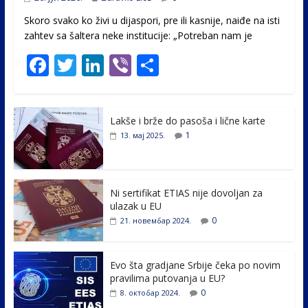
Skoro svako ko živi u dijaspori, pre ili kasnije, naiđe na isti
zahtev sa šaltera neke institucije: „Potreban nam je
F
T
Li
Vi
S
ac
w
n
b
h
e
itt
k
er
ar
Lakše i brže do pasoša i lične karte
b
er
e
e
1
13. мај 2025.
o
dI
o
n
k
Ni sertifikat ETIAS nije dovoljan za
ulazak u EU
0
21. новембар 2024.
Evo šta gradjane Srbije čeka po novim
pravilima putovanja u EU?
0
8. октобар 2024.