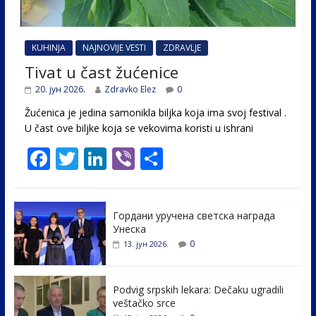
KUHINJA
NAJNOVIJE VESTI
ZDRAVLJE
Tivat u čast žućenice
20. јун 2026.
Zdravko Elez
0
Žućenica je jedina samonikla biljka koja ima svoj festival .
U čast ovе biljke koja se vekovima koristi u ishrani
F
T
Li
Vi
S
ac
w
n
b
h
e
itt
k
er
ar
Гордани уручена светска награда
b
er
e
e
Унеска
o
dI
0
13. јун 2026.
o
n
k
Podvig srpskih lekara: Dečaku ugradili
veštačko srce