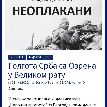
KULTURA
NAJNOVIJE VESTI
Голгота Срба са Озрена
у Великом рату
21. јун 2020.
Zdravko Elez
2832 Views
0
Comments
У издању реномиране издавачке куће
„Народна просвета“ из Београда, ових дана је