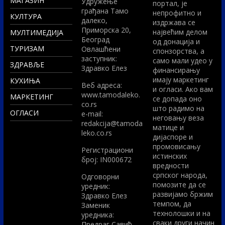
МАГАЗИН
Удружење
портал, је
грађана Тамо
непрофитно и
КУЛТУРА
далеко,
издржава се
Приморска 20,
највећим делом
МУЛТИМЕДИЈА
Београд
од донација и
ТУРИЗАМ
Овлашћени
спонзорства, а
заступник:
само мали удео у
ЗДРАВЉЕ
Здравко Елез
финансирању
имају маркетинг
КУХИЊА
Вeб адреса:
и огласи. Ако вам
www.tamodaleko.
МАРКЕТИНГ
се допада оно
co.rs
што радимо на
ОГЛАСИ
e-mail:
неговању веза
redakcija@tamoda
матице и
leko.co.rs
дијаспоре и
промовисању
Регистрациони
истинских
број: IN000672
вредности
српског народа,
Одговорни
помозите да се
уредник:
развијамо бржим
Здравко Елез
темпом, да
Заменик
технолошки и на
уредника:
сваки други начин
Предраг Савић