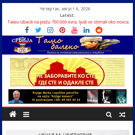
Четвртак, август 6, 2026
Latest:
Monasi spasili dete sa litice visoke 15 metara
Talasi izbacili na plažu 700.000 evra, ljudi se otimali oko novca
Srbin zaspao na Dunavu, reka ga odnela u Rumuniju
Politika i seks glavne teme srpskih medija
U Srbiji pola miliona migranata, 100 000 stranaca se zaposlilo