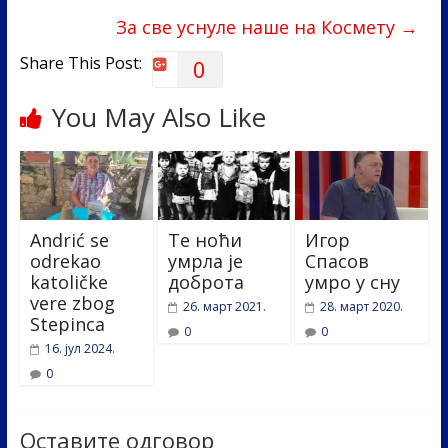
o
n
За све уснуле наше на Космету
→
k
Share This Post:
0
You May Also Like
Andrić se
Те ноћи
Игор
odrekao
умрла је
Спасов
katoličke
доброта
умро у сну
vere zbog
26. март 2021.
28. март 2020.
Stepinca
0
0
16. јул 2024.
0
Оставите одговор