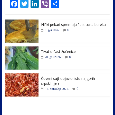
F
T
Li
Vi
S
ac
w
n
b
h
e
itt
k
er
ar
Niški pekari spremaju šest tona bureka
b
er
e
e
0
9. јул 2026.
o
dI
o
n
k
Tivat u čast žućenice
0
20. јун 2026.
Čuveni sajt objavio listu najgorih
srpskih jela
0
16. октобар 2025.