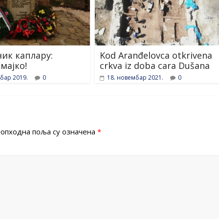
ик каплару:
Kod Aranđelovca otkrivena
мајко!
crkva iz doba cara Dušana
бар 2019.
0
18. новембар 2021.
0
опходна поља су означена
*