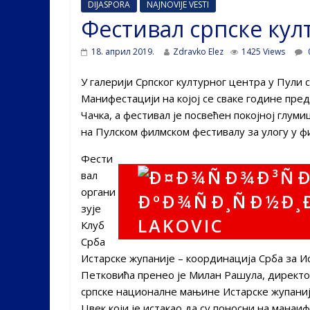
DIJASPORA
NAJNOVIJE VESTI
Фестивал српске кул
18. април 2019.
Zdravko Elez
1425 Views
У галерији Српског културног центра у Пули 
Манифестацији на којој се сваке године пред
Чачка, а фестивал је посвећен покојној глуми
на Пулском филмском фестивалу за улогу у 
Фести
вал
органи
зује
Клуб
Срба
Истарске жупаније – координација Срба за Ис
Петковића пренео је Милан Рашула, директо
српске националне мањине Истарске жупаније
Цвек који је истакао да су поносни на манаиф