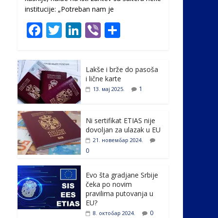
institucije: „Potreban nam je
F
T
Li
Vi
S
ac
w
n
b
h
e
itt
k
er
ar
Lakše i brže do pasoša
b
er
e
e
i lične karte
o
dI
1
13. мај 2025.
o
n
k
Ni sertifikat ETIAS nije
dovoljan za ulazak u EU
21. новембар 2024.
0
Evo šta gradjane Srbije
čeka po novim
pravilima putovanja u
EU?
0
8. октобар 2024.