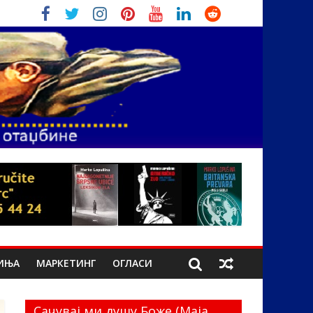
ИЊА
МАРКЕТИНГ
ОГЛАСИ
Сачувај ми душу Боже (Маја