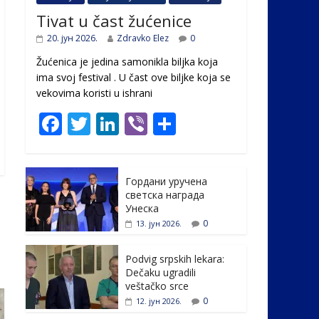
Tivat u čast žućenice
20. јун 2026.
Zdravko Elez
0
Žućenica je jedina samonikla biljka koja
ima svoj festival . U čast ovе biljke koja se
vekovima koristi u ishrani
F
T
Li
Vi
S
ac
w
n
b
h
e
itt
k
er
ar
Гордани уручена
b
er
e
e
светска награда
o
dI
Унеска
0
13. јун 2026.
o
n
k
Podvig srpskih lekara:
Dečaku ugradili
veštačko srce
0
12. јун 2026.