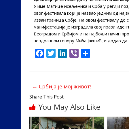
У име Матице исељеника и Срба у регији поз
овог фестивала који је назвао једним од нај
изван граница Србје. На овом фестивалу до с
манифестација је изградила свој прави идент
Београдом и Србијом и на најбољи начин про
поздравном говору Мића Јакшић, и додао да 
F
T
Li
Vi
S
ac
w
n
b
h
e
itt
k
er
ar
b
er
e
e
←
Србија је мој живот!
o
dI
o
n
Share This Post:
You May Also Like
k