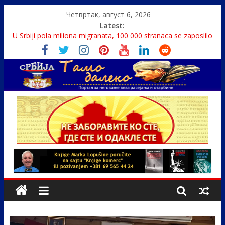
Четвртак, август 6, 2026
Latest:
U Srbiji pola miliona migranata, 100 000 stranaca se zaposlilo
Monasi spasili dete sa litice visoke 15 metara
Talasi izbacili na plažu 700.000 evra, ljudi se otimali oko novca
Srbin zaspao na Dunavu, reka ga odnela u Rumuniju
Politika i seks glavne teme srpskih medija