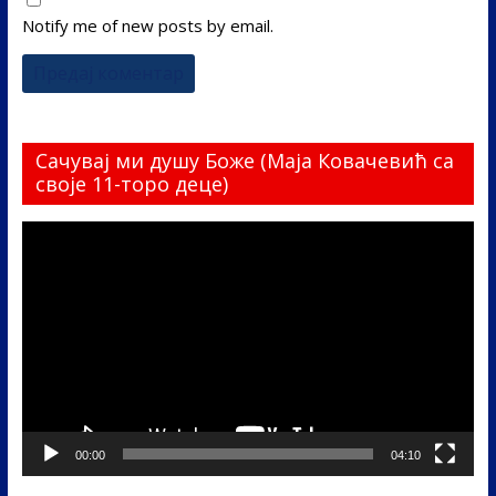
Notify me of new posts by email.
Сачувај ми душу Боже (Маја Ковачевић са
своје 11-торо деце)
Прегледач
видео
записа
00:00
04:10