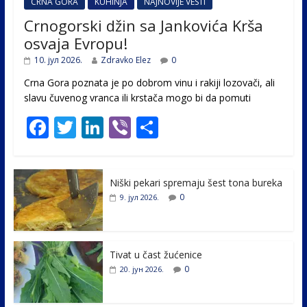
CRNA GORA
KUHINJA
NAJNOVIJE VESTI
Crnogorski džin sa Jankovića Krša
osvaja Evropu!
10. јул 2026.
Zdravko Elez
0
Crna Gora poznata je po dobrom vinu i rakiji lozovači, ali
slavu čuvenog vranca ili krstača mogo bi da pomuti
F
T
Li
Vi
S
ac
w
n
b
h
e
itt
k
er
ar
Niški pekari spremaju šest tona bureka
b
er
e
e
0
9. јул 2026.
o
dI
o
n
k
Tivat u čast žućenice
0
20. јун 2026.