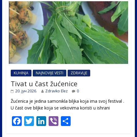
KUHINJA
NAJNOVIJE VESTI
ZDRAVLJE
Tivat u čast žućenice
20. јун 2026.
Zdravko Elez
0
Žućenica je jedina samonikla biljka koja ima svoj festival .
U čast ovе biljke koja se vekovima koristi u ishrani
F
T
Li
Vi
S
ac
w
n
b
h