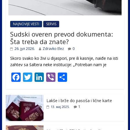
NAJNOVIJE VESTI
SERVIS
Sudski overen prevod dokumenta:
Šta treba da znate?
26. јул 2026.
Zdravko Elez
0
Skoro svako ko živi u dijaspori, pre ili kasnije, naiđe na isti
zahtev sa šaltera neke institucije: „Potreban nam je
F
T
Li
Vi
S
ac
w
n
b
h
e
itt
k
er
ar
Lakše i brže do pasoša i lične karte
b
er
e
e
1
13. мај 2025.
o
dI
o
n