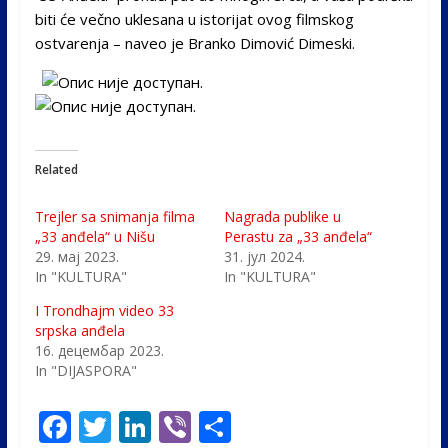
biti će večno uklesana u istorijat ovog filmskog
ostvarenja – naveo je Branko Dimović Dimeski.
Related
Trejler sa snimanja filma
Nagrada publike u
„33 anđela“ u Nišu
Perastu za „33 anđela“
29. мај 2023.
31. јул 2024.
In "KULTURA"
In "KULTURA"
I Trondhajm video 33
srpska anđela
16. децембар 2023.
In "DIJASPORA"
F
T
Li
Vi
S