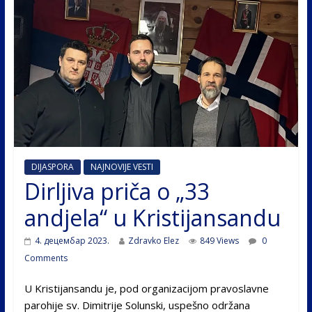
DIJASPORA
NAJNOVIJE VESTI
Dirljiva priča o „33
andjela“ u Kristijansandu
4. децембар 2023.
Zdravko Elez
849 Views
0
Comments
U Kristijansandu je, pod organizacijom pravoslavne
parohije sv. Dimitrije Solunski, uspešno održana