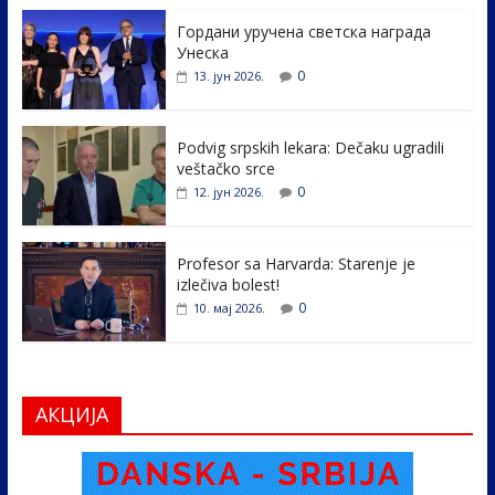
e
itt
k
er
ar
Гордани уручена светска награда
b
er
e
e
Унеска
o
dI
0
13. јун 2026.
o
n
k
Podvig srpskih lekara: Dečaku ugradili
veštačko srce
0
12. јун 2026.
Profesor sa Harvarda: Starenje je
izlečiva bolest!
0
10. мај 2026.
АКЦИЈА