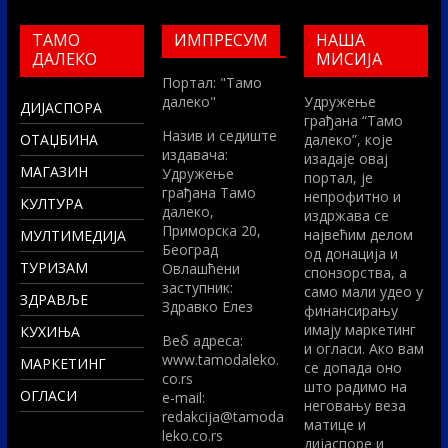
ТАМО
ИМПРЕСУМ
НАША
ДАЛЕКО
МИСИЈА
Портал: "Тамо
далеко"
Удружење
ДИЈАСПОРА
грађана “Тамо
Назив и седиште
ОТАЏБИНА
далеко”, које
издавача:
изадаје овај
МАГАЗИН
Удружење
портал, је
грађана Тамо
непрофитно и
КУЛТУРА
далеко,
издржава се
Приморска 20,
највећим делом
МУЛТИМЕДИЈА
Београд
од донација и
ТУРИЗАМ
Овлашћени
спонзорства, а
заступник:
само мали удео у
ЗДРАВЉЕ
Здравко Елез
финансирању
имају маркетинг
КУХИЊА
Вeб адреса:
и огласи. Ако вам
www.tamodaleko.
МАРКЕТИНГ
се допада оно
co.rs
што радимо на
ОГЛАСИ
e-mail:
неговању веза
redakcija@tamoda
матице и
leko.co.rs
дијаспоре и