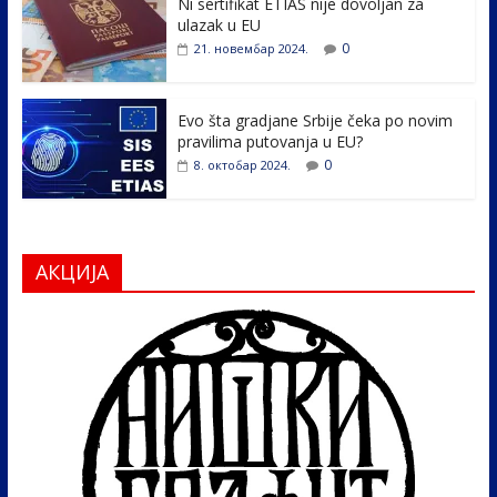
k
Ni sertifikat ETIAS nije dovoljan za
ulazak u EU
0
21. новембар 2024.
Evo šta gradjane Srbije čeka po novim
pravilima putovanja u EU?
0
8. октобар 2024.
АКЦИЈА