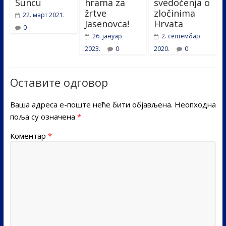
Suncu
hrama za
svedočenja o
žrtve
zločinima
22. март 2021.
Jasenovca!
Hrvata
0
26. јануар
2. септембар
2023.
0
2020.
0
Оставите одговор
Ваша адреса е-поште неће бити објављена.
Неопходна
поља су означена
*
Коментар
*