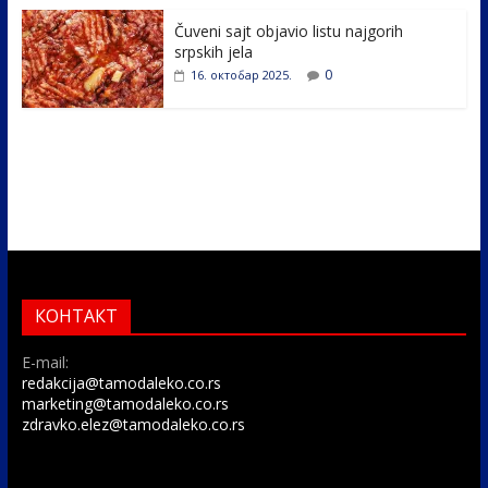
Čuveni sajt objavio listu najgorih
srpskih jela
0
16. октобар 2025.
КОНТАКТ
E-mail:
redakcija@tamodaleko.co.rs
marketing@tamodaleko.co.rs
zdravko.elez@tamodaleko.co.rs