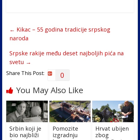
ac
w
n
b
h
e
itt
k
er
ar
b
er
e
e
←
Kikac – 55 godina tradicije srpskog
o
dI
naroda
o
n
k
Srpske rakije među deset najboljih pića na
svetu
→
Share This Post:
0
You May Also Like
Srbin koji je
Pomozite
Hrvat ubijen
bio najbliži
izgradnju
zbog