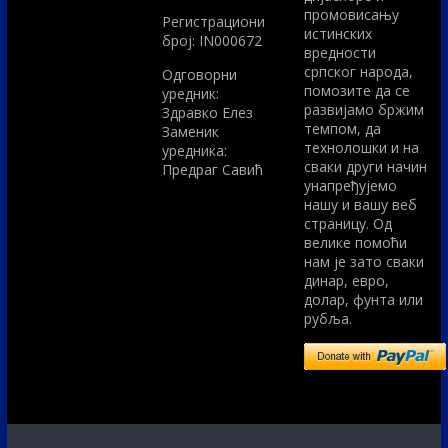
промовисању
Регистрациони
истинских
број: IN000672
вредности
српског народа,
Одговорни
помозите да се
уредник:
развијамо бржим
Здравко Елез
темпом, да
Заменик
технолошки и на
уредника:
сваки други начин
Предраг Савић
унапређујемо
нашу и вашу веб
страницу. Од
велике помоћи
нам је зато сваки
динар, евро,
долар, фунта или
рубља.