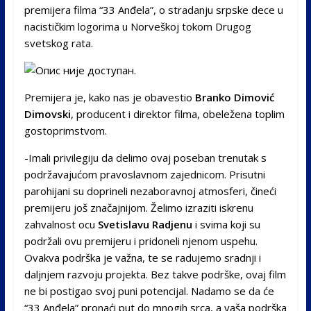
premijera filma “33 Anđela”, o stradanju srpske dece u
nacističkim logorima u Norveškoj tokom Drugog
svetskog rata.
Premijera je, kako nas je obavestio
Branko Dimović
Dimovski
, producent i direktor filma, obeležena toplim
gostoprimstvom.
-Imali privilegiju da delimo ovaj poseban trenutak s
podržavajućom pravoslavnom zajednicom. Prisutni
parohijani su doprineli nezaboravnoj atmosferi, čineći
premijeru još značajnijom. Želimo izraziti iskrenu
zahvalnost ocu
Svetislavu Radjenu
i svima koji su
podržali ovu premijeru i pridoneli njenom uspehu.
Ovakva podrška je važna, te se radujemo sradnji i
daljnjem razvoju projekta. Bez takve podrške, ovaj film
ne bi postigao svoj puni potencijal. Nadamo se da će
“33 Anđela” pronaći put do mnogih srca, a vaša podrška