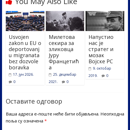
You May Also Like
Usvojen
Милетова
Напустио
zakon u EU o
секира за
нас је
deportovanj
зликовца
стратег и
u migranata
Јуру
мозак
bez dozvole
Францетић
Војске РС
boravka
а
9. октобар
17. јун 2026.
25. децембар
2019.
0
0
2021.
0
Оставите одговор
Ваша адреса е-поште неће бити објављена.
Неопходна
поља су означена
*