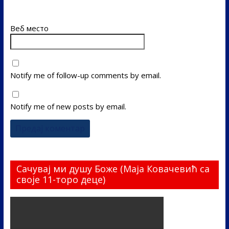
Веб место
Notify me of follow-up comments by email.
Notify me of new posts by email.
Сачувај ми душу Боже (Маја Ковачевић са
своје 11-торо деце)