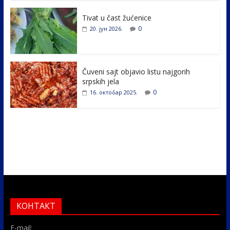
o
n
k
Tivat u čast žućenice
0
20. јун 2026.
Čuveni sajt objavio listu najgorih
srpskih jela
0
16. октобар 2025.
КОНТАКТ
E-mail: