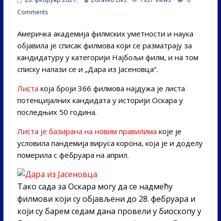
Comments
Америчка академија филмских уметности и наука
објавила је списак филмова који се разматрају за
кандидатуру у категорији Најбољи филм, и на том
списку налази се и „Дара из Јасеновца“.
Листа
која броји 366 филмова најдужа је листа
потенцијалних кандидата у историји Оскара у
последњих 50 година.
Листа је базирана на новим правилима
које је
условила пандемија вируса корона, која је и доделу
померила с фебруара на април.
Тако сада за Оскара могу да се надмећу
филмови који су објављени до 28. фебруара и
који су барем седам дана провели у биоскопу у