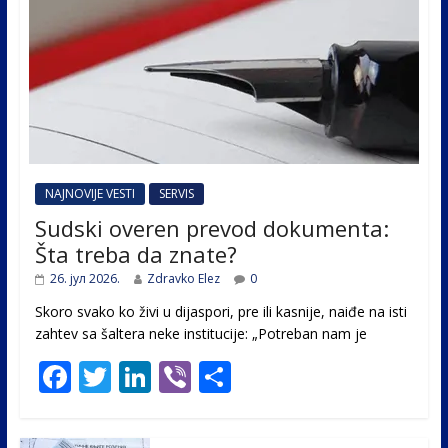
NAJNOVIJE VESTI
SERVIS
Sudski overen prevod dokumenta:
Šta treba da znate?
26. јул 2026.
Zdravko Elez
0
Skoro svako ko živi u dijaspori, pre ili kasnije, naiđe na isti
zahtev sa šaltera neke institucije: „Potreban nam je
F
T
Li
Vi
S
ac
w
n
b
h
e
itt
k
er
ar