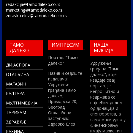
redakcija@tamodaleko.co.rs
marketing@tamodaleko.co.rs
zdravko.elez@tamodaleko.co.rs
ТАМО
ИМПРЕСУМ
НАША
ДАЛЕКО
МИСИЈА
Портал: "Тамо
далеко"
Удружење
ДИЈАСПОРА
грађана “Тамо
Назив и седиште
ОТАЏБИНА
далеко”, које
издавача:
изадаје овај
МАГАЗИН
Удружење
портал, је
грађана Тамо
непрофитно и
КУЛТУРА
далеко,
издржава се
Приморска 20,
највећим делом
МУЛТИМЕДИЈА
Београд
од донација и
ТУРИЗАМ
Овлашћени
спонзорства, а
заступник:
само мали удео у
ЗДРАВЉЕ
Здравко Елез
финансирању
имају маркетинг
КУХИЊА