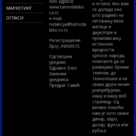
Вeб адреса:
и огласи. Ако вам
www.tamodaleko.
МАРКЕТИНГ
се допада оно
co.rs
што радимо на
ОГЛАСИ
e-mail:
неговању веза
redakcija@tamoda
матице и
leko.co.rs
дијаспоре и
промовисању
Регистрациони
истинских
број: IN000672
вредности
српског народа,
Одговорни
помозите да се
уредник:
развијамо бржим
Здравко Елез
темпом, да
Заменик
технолошки и на
уредника:
сваки други начин
Предраг Савић
унапређујемо
нашу и вашу веб
страницу. Од
велике помоћи
нам је зато сваки
динар, евро,
долар, фунта или
рубља.