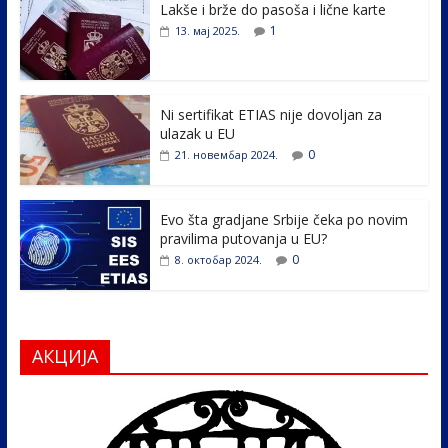
Lakše i brže do pasoša i lične karte
b
er
e
e
1
13. мај 2025.
o
dI
o
n
k
Ni sertifikat ETIAS nije dovoljan za
ulazak u EU
0
21. новембар 2024.
Evo šta gradjane Srbije čeka po novim
pravilima putovanja u EU?
0
8. октобар 2024.
АКЦИЈА