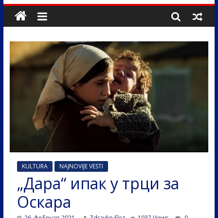
KULTURA
NAJNOVIJE VESTI
„Дара“ ипак у трци за
Оскара
26. фебруар 2021.
Zdravko Elez
1937 Views
0