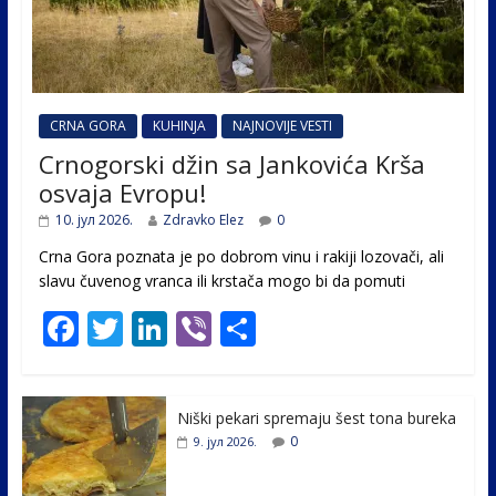
CRNA GORA
KUHINJA
NAJNOVIJE VESTI
Crnogorski džin sa Jankovića Krša
osvaja Evropu!
10. јул 2026.
Zdravko Elez
0
Crna Gora poznata je po dobrom vinu i rakiji lozovači, ali
slavu čuvenog vranca ili krstača mogo bi da pomuti
F
T
Li
Vi
S
ac
w
n
b
h
e
itt
k
er
ar
Niški pekari spremaju šest tona bureka
b
er
e
e
0
9. јул 2026.
o
dI