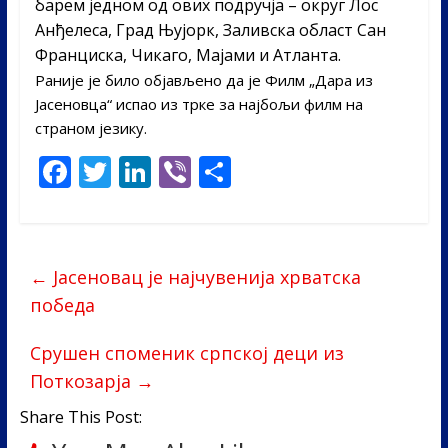
барем једном од ових подручја – округ Лос
Анђелеса, Град Њујорк, Заливска област Сан
Франциска, Чикаго, Мајами и Атланта.
Раније је било објављено да је Филм „Дара из
Јасеновца“ испао из трке за најбољи филм на
страном језику.
F
T
Li
Vi
S
ac
w
n
b
h
e
itt
k
er
ar
b
er
e
e
←
Јасеновац је најчувенија хрватска
o
dI
победа
o
n
Срушен споменик српској деци из
k
Поткозарја
→
Share This Post: