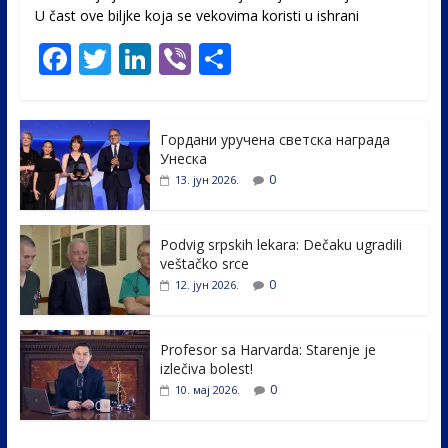
U čast ovе biljke koja se vekovima koristi u ishrani
F
T
Li
Vi
S
ac
w
n
b
h
e
itt
k
er
ar
Гордани уручена светска награда
b
er
e
e
Унеска
o
dI
0
13. јун 2026.
o
n
k
Podvig srpskih lekara: Dečaku ugradili
veštačko srce
0
12. јун 2026.
Profesor sa Harvarda: Starenje je
izlečiva bolest!
0
10. мај 2026.