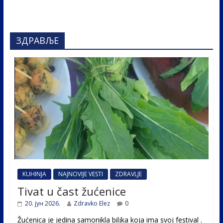
ЗДРАВЉЕ
KUHINJA
NAJNOVIJE VESTI
ZDRAVLJE
Tivat u čast žućenice
20. јун 2026.
Zdravko Elez
0
Žućenica je jedina samonikla biljka koja ima svoj festival .