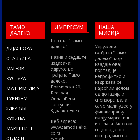
ТАМО
ИМПРЕСУМ
НАША
ДАЛЕКО
МИСИЈА
Портал: "Тамо
далеко"
Удружење
ДИЈАСПОРА
грађана “Тамо
Назив и седиште
ОТАЏБИНА
далеко”, које
издавача:
изадаје овај
МАГАЗИН
Удружење
портал, је
грађана Тамо
непрофитно и
КУЛТУРА
далеко,
издржава се
Приморска 20,
највећим делом
МУЛТИМЕДИЈА
Београд
од донација и
ТУРИЗАМ
Овлашћени
спонзорства, а
заступник:
само мали удео у
ЗДРАВЉЕ
Здравко Елез
финансирању
имају маркетинг
КУХИЊА
Вeб адреса:
и огласи. Ако вам
www.tamodaleko.
МАРКЕТИНГ
се допада оно
co.rs
што радимо на
ОГЛАСИ
e-mail: