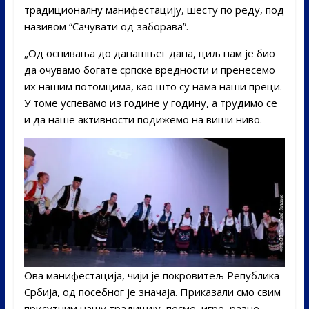
традиционалну манифестацију, шесту по реду, под
називом “Сачувати од заборава”.
„Од оснивања до данашњег дана, циљ нам је био
да очувамо богате српске вредности и пренесемо
их нашим потомцима, као што су нама наши преци.
У томе успевамо из године у годину, а трудимо се
и да наше активности подижемо на виши ниво.
Ова манифестација, чији је покровитељ Република
Србија, од посебног је значаја. Приказали смо свим
присутним нашу традицију, песме, игре, разне