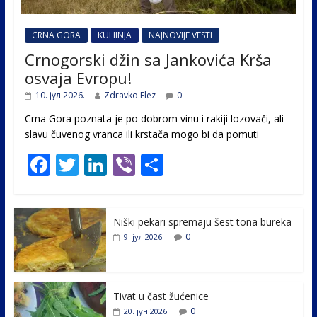
CRNA GORA
KUHINJA
NAJNOVIJE VESTI
Crnogorski džin sa Jankovića Krša
osvaja Evropu!
10. јул 2026.
Zdravko Elez
0
Crna Gora poznata je po dobrom vinu i rakiji lozovači, ali
slavu čuvenog vranca ili krstača mogo bi da pomuti
F
T
Li
Vi
S
ac
w
n
b
h
e
itt
k
er
ar
Niški pekari spremaju šest tona bureka
b
er
e
e
0
9. јул 2026.
o
dI
o
n
k
Tivat u čast žućenice
0
20. јун 2026.