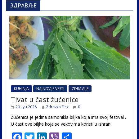
ЗДРАВЉЕ
KUHINJA
NAJNOVIJE VESTI
ZDRAVLJE
Tivat u čast žućenice
20. јун 2026.
Zdravko Elez
0
Žućenica je jedina samonikla biljka koja ima svoj festival .
U čast ovе biljke koja se vekovima koristi u ishrani
F
T
Li
Vi
S