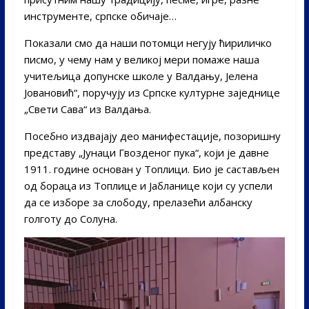
инструменте, српске обичаје…
Показали смо да наши потомци негују ћириличко
писмо, у чему нам у великој мери помаже наша
учитељица допунске школе у Валдању, Јелена
Јовановић“, поручују из Српске културне заједнице
„Свети Сава“ из Валдања.
Посебно издвајају део манифестације, позоришну
представу „Јунаци Гвозденог пука“, који је давне
1911. године основан у Топлици. Био је састављен
од бораца из Топлице и Јабланице који су успели
да се изборе за слободу, прелазећи албанску
голготу до Солуна.