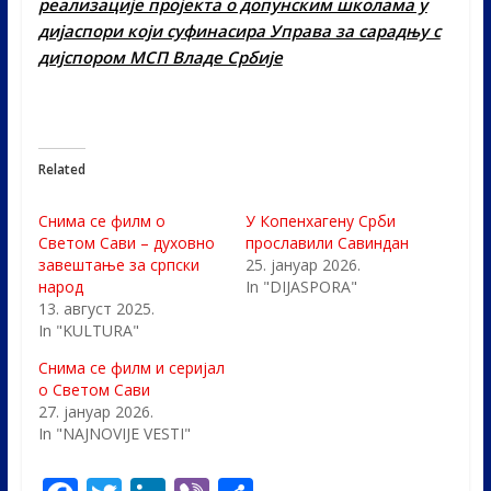
реализације пројекта о допунским школама у
дијаспори који суфинасира Управа за сарадњу с
дијспором МСП Владе Србије
Related
Снима се филм о
У Копенхагену Срби
Светом Сави – духовно
прославили Савиндан
завештање за српски
25. јануар 2026.
народ
In "DIJASPORA"
13. август 2025.
In "KULTURA"
Снима се филм и серијал
о Светом Сави
27. јануар 2026.
In "NAJNOVIJE VESTI"