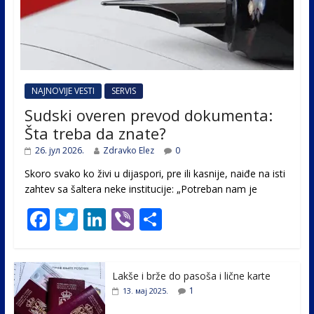
NAJNOVIJE VESTI
SERVIS
Sudski overen prevod dokumenta:
Šta treba da znate?
26. јул 2026.
Zdravko Elez
0
Skoro svako ko živi u dijaspori, pre ili kasnije, naiđe na isti
zahtev sa šaltera neke institucije: „Potreban nam je
F
T
Li
Vi
S
ac
w
n
b
h
e
itt
k
er
ar
Lakše i brže do pasoša i lične karte
b
er
e
e
1
13. мај 2025.
o
dI