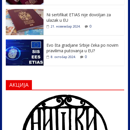
o
n
k
Ni sertifikat ETIAS nije dovoljan za
ulazak u EU
0
21. новембар 2024.
Evo šta gradjane Srbije čeka po novim
pravilima putovanja u EU?
0
8. октобар 2024.
АКЦИЈА