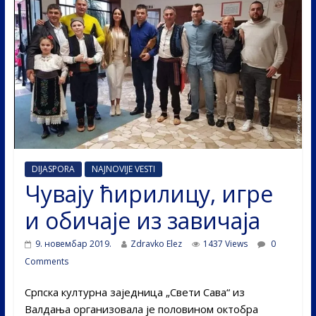
DIJASPORA
NAJNOVIJE VESTI
Чувају ћирилицу, игре
и обичаје из завичаја
9. новембар 2019.
Zdravko Elez
1437 Views
0
Comments
Српска културна заједница „Свети Сава“ из
Валдања организовала је половином октобра