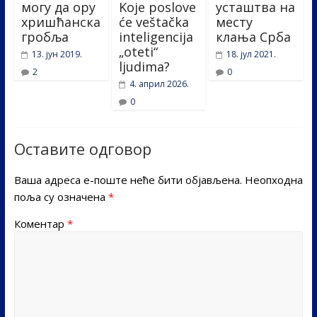
могу да ору
Koje poslove
усташтва на
хришћанска
će veštačka
месту
гробља
inteligencija
клања Срба
„oteti“
13. јун 2019.
18. јул 2021.
ljudima?
2
0
4. април 2026.
0
Оставите одговор
Ваша адреса е-поште неће бити објављена.
Неопходна
поља су означена
*
Коментар
*