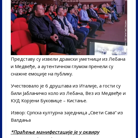
Представу су извели драмски уметници из Лебана
и Медвеђе, а аутентичном глумом пренели су
снажне емоције на публику.
Учествовало је 6 друштава из Италије, а гости су
били Јабланичко коло из Лебана, Вез из Медвеђе и
КУД Корјени Буковице – Кистање.
Извор: Српска културна заједница „Свети Сава“ из
Валдања
*Праћење манифестације је у оквиру