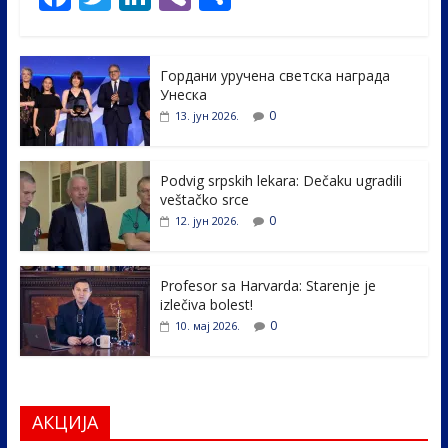
ac
w
n
b
h
e
itt
k
er
ar
Гордани уручена светска награда
b
er
e
e
Унеска
o
dI
0
13. јун 2026.
o
n
k
Podvig srpskih lekara: Dečaku ugradili
veštačko srce
0
12. јун 2026.
Profesor sa Harvarda: Starenje je
izlečiva bolest!
0
10. мај 2026.
АКЦИЈА