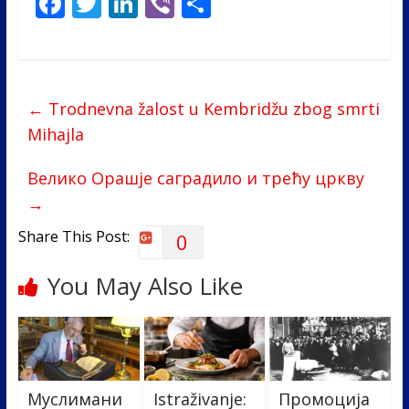
F
T
Li
Vi
S
ac
w
n
b
h
e
itt
k
er
ar
b
er
e
e
←
Trodnevna žalost u Kembridžu zbog smrti
o
dI
Mihajla
o
n
k
Велико Орашје саградило и трећу цркву
→
Share This Post:
0
You May Also Like
Муслимани
Istraživanje:
Промоција