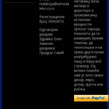
неговању веза
redakcija@tamoda
матице и
leko.co.rs
дијаспоре и
промовисању
Регистрациони
истинских
број: IN000672
вредности
српског народа,
Одговорни
помозите да се
уредник:
развијамо бржим
Здравко Елез
темпом, да
Заменик
технолошки и на
уредника:
сваки други начин
Предраг Савић
унапређујемо
нашу и вашу веб
страницу. Од
велике помоћи
нам је зато сваки
динар, евро,
долар, фунта или
рубља.