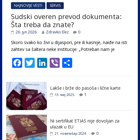
NAJNOVIJE VESTI
SERVIS
Sudski overen prevod dokumenta:
Šta treba da znate?
26. јул 2026.
Zdravko Elez
0
Skoro svako ko živi u dijaspori, pre ili kasnije, naiđe na isti
zahtev sa šaltera neke institucije: „Potreban nam je
F
T
Li
Vi
S
ac
w
n
b
h
e
itt
k
er
ar
Lakše i brže do pasoša i lične karte
b
er
e
e
1
13. мај 2025.
o
dI
o
n
k
Ni sertifikat ETIAS nije dovoljan za
ulazak u EU
0
21. новембар 2024.