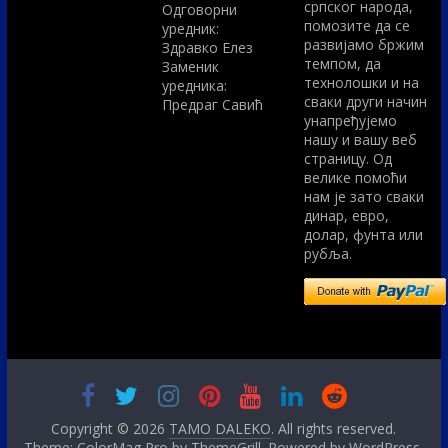
српског народа,
Одговорни
помозите да се
уредник:
развијамо бржим
Здравко Елез
темпом, да
Заменик
технолошки и на
уредника:
сваки други начин
Предраг Савић
унапређујемо
нашу и вашу веб
страницу. Од
велике помоћи
нам је зато сваки
динар, евро,
долар, фунта или
рубља.
Copyright © 2026
TAMO DALEKO
. All rights reserved.
Theme: ColorMag Pro by
ThemeGrill
. Powered by
WordPress
.