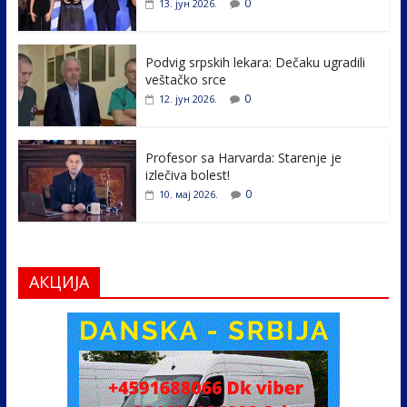
o
dI
0
13. јун 2026.
o
n
k
Podvig srpskih lekara: Dečaku ugradili
veštačko srce
0
12. јун 2026.
Profesor sa Harvarda: Starenje je
izlečiva bolest!
0
10. мај 2026.
АКЦИЈА