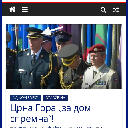
NAJNOVIJE VESTI
OTADŽBINA
Црна Гора „за дом
спремна“!
5. август 2018.
Zdravko Elez
1909 Views
0