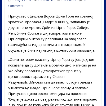
Comments
Присуство официра Војске Црне Горе на срамној
хрватској прослави „Олује“ у Книну, запалило је
друштвене мреже. Срби из Црне Горе, Србије,
Републике Срспке и дијаспоре, али и многи
Црногорци оштро су реаговали на овај потез
називајући га издајничким и антрисрпским. У
осудама је била најгласнија црногорска опозиција.
„Овим потезом власти у Црној Гори су још једном
показале да су дотакли морално дно, написао је на
Фејсбуку посланик Демократског фронта у
црногорском парламенту Славен
Радуновић. „Мислио сам да ипак постоји граница
у шлихтању Владе Црне Горе свему и свакоме.
Присуство црногорског официра на прослави
’Олује‘ је доказ да овај режим кад дотакне морално
дно, почне да копа како би се спустио још ниже. А