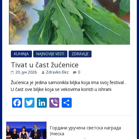
KUHINJA
NAJNOVIJE VESTI
ZDRAVLJE
Tivat u čast žućenice
20. јун 2026.
Zdravko Elez
0
Žućenica je jedina samonikla biljka koja ima svoj festival .
U čast ovе biljke koja se vekovima koristi u ishrani
F
T
Li
Vi
S
ac
w
n
b
h
e
itt
k
er
ar
Гордани уручена светска награда
b
er
e
e
Унеска