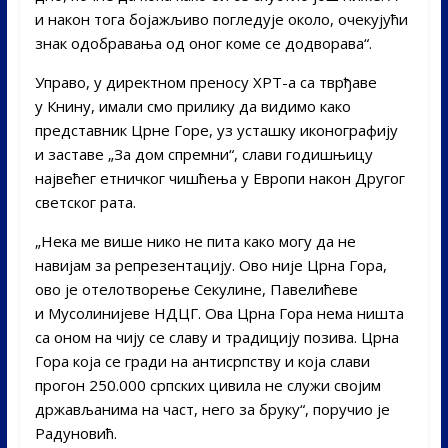
и након тога бојажљиво погледује около, очекујући
знак одобравања од оног коме се додворава“.
​Управо, у директном преносу ХРТ-а са тврђаве
у Книну, имали смо прилику да видимо како
представник Црне Горе, уз усташку иконографију
и заставе „За дом спремни“, слави годишњицу
највећег етничког чишћења у Европи након Другог
светског рата.
„Нека ме више нико не пита како могу да не
навијам за репрезентацију. Ово није Црна Гора,
ово је отелотворење Секулине, Павелићеве
и Мусолинијеве НДЦГ. Ова Црна Гора нема ништа
са оном на чију се славу и традицију позива. Црна
Гора која се гради на антисрпству и која слави
прогон 250.000 српских цивила не служи својим
држављанима на част, него за бруку“, поручио је
Радуновић.