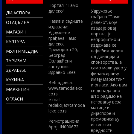
Портал: "Тамо
далеко"
Удружење
ДИЈАСПОРА
грађана “Тамо
Назив и седиште
ОТАЏБИНА
далеко”, које
издавача:
изадаје овај
МАГАЗИН
Удружење
портал, је
грађана Тамо
непрофитно и
КУЛТУРА
далеко,
издржава се
Приморска 20,
највећим делом
МУЛТИМЕДИЈА
Београд
од донација и
ТУРИЗАМ
Овлашћени
спонзорства, а
заступник:
само мали удео у
ЗДРАВЉЕ
Здравко Елез
финансирању
имају маркетинг
КУХИЊА
Вeб адреса:
и огласи. Ако вам
www.tamodaleko.
МАРКЕТИНГ
се допада оно
co.rs
што радимо на
ОГЛАСИ
e-mail:
неговању веза
redakcija@tamoda
матице и
leko.co.rs
дијаспоре и
промовисању
Регистрациони
истинских
број: IN000672
вредности