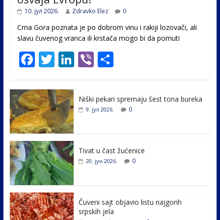
10. јул 2026.
Zdravko Elez
0
Crna Gora poznata je po dobrom vinu i rakiji lozovači, ali
slavu čuvenog vranca ili krstača mogo bi da pomuti
F
T
Li
Vi
S
ac
w
n
b
h
e
itt
k
er
ar
Niški pekari spremaju šest tona bureka
b
er
e
e
0
9. јул 2026.
o
dI
o
n
k
Tivat u čast žućenice
0
20. јун 2026.
Čuveni sajt objavio listu najgorih
srpskih jela