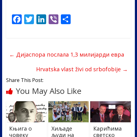
F
T
Li
Vi
S
ac
w
n
b
h
e
itt
k
er
ar
b
er
e
e
←
Дијаспора послала 1,3 милијарди евра
o
dI
o
n
Hrvatska vlast živi od srbofobije
→
k
Share This Post:
You May Also Like
Књига о
Хиљаде
Карићима
човеку
људи на
светско