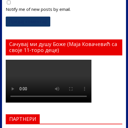
Notify me of new posts by email.
Сачувај ми душу Боже (Маја Ковачевић са
своје 11-торо деце)
ПАРТНЕРИ