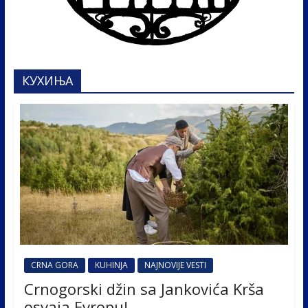
КУХИЊА
CRNA GORA
KUHINJA
NAJNOVIJE VESTI
Crnogorski džin sa Jankovića Krša
osvaja Evropu!