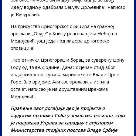
идеју водиљу одабрала Секулу Дрљевића“, написао
је Вучуровић.
На присуство црногорског официра на срамној
прослави „Олује“ у Книну реаговао је и Небојша
Медојевић, још један од лидера црногорске
опозиције:
„Као етнички Црногорац и борац за суверену Црну
Гору од 1989. фодине, данас осјећам стид због
издајничког поступања марионетске Владе Црне
Горе. Зло вријеме. Али све пролази, а истина
остаје“, написао је на друштвеним мрежама
Медојевић.
Праћење овог догађаја део је пројекта о
људским правима Срба у земљама региона, који
је подржала Управа за сарадњу с дијспором
Министарства сполјних послова Владе Србије