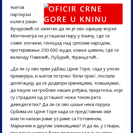
Његов
партијски
колега Јован
Вучуровић се запитао да ли је ово официр војске
Монтенегра на усташком пиру у Книну, где се
славе злочини, геноцид над српским народом,
протеривање 250.000 људи, клање цивила, где се
величају Павелић, Лубурић, Францетић…
​„Да ли су ово први удбаш Црне Горе, сада у улози
премијера, и његов потрчко ’бели орао‘, послали
делегацију да се додвори крвницима, ’комшијама‘,
да пљуне на гробове наших рођака, пријатеља, који
су страдали од усташког ножа током рата
деведесетих? Да ли се ово шаље нека порука
Србима из Црне Горе када се представник ове
власти налази раме уз раме са Готовином,
Маркачем и другим зликовцима? И да ли, у ствари,
ова власт и може бити другачија кад је за своју