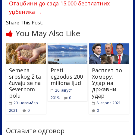
o
n
Отаџбини до сада 15.000 бесплатних
уџбеника
→
k
Share This Post:
You May Also Like
Semena
Preti
Расплет по
srpskog žita
egzodus 200
Хомеру:
čuvaju se na
miliona ljudi
Удар на
Severnom
државни
26. август
polu
удар
2019.
0
29. новембар
8. април 2021.
2021.
0
0
Оставите одговор