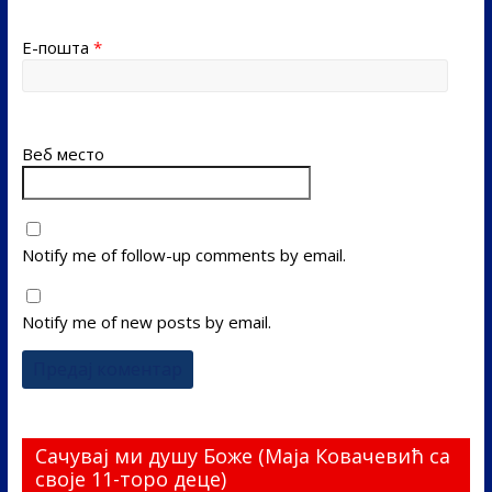
Е-пошта
*
Веб место
Notify me of follow-up comments by email.
Notify me of new posts by email.
Сачувај ми душу Боже (Маја Ковачевић са
своје 11-торо деце)