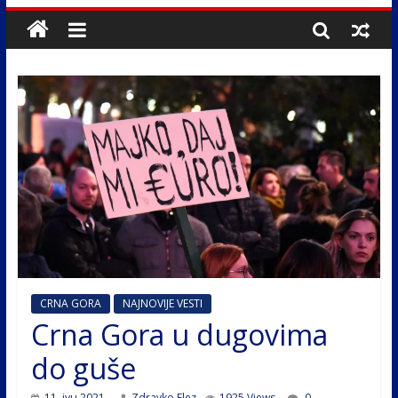
CRNA GORA
NAJNOVIJE VESTI
Crna Gora u dugovima
do guše
11. јун 2021.
Zdravko Elez
1925 Views
0