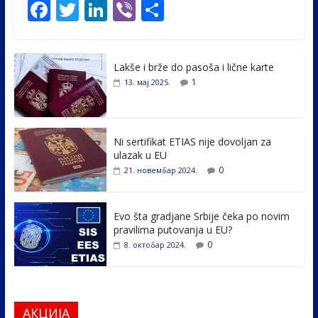
F
T
Li
Vi
S
ac
w
n
b
h
e
itt
k
er
ar
Lakše i brže do pasoša i lične karte
b
er
e
e
1
13. мај 2025.
o
dI
o
n
k
Ni sertifikat ETIAS nije dovoljan za
ulazak u EU
0
21. новембар 2024.
Evo šta gradjane Srbije čeka po novim
pravilima putovanja u EU?
0
8. октобар 2024.
АКЦИЈА