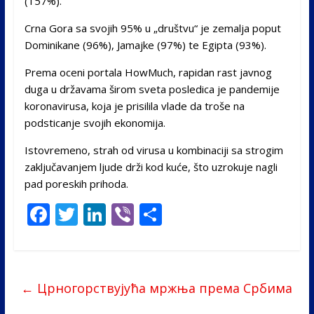
(157%).
Crna Gora sa svojih 95% u „društvu“ je zemalja poput
Dominikane (96%), Jamajke (97%) te Egipta (93%).
Prema oceni portala HowMuch, rapidan rast javnog
duga u državama širom sveta posledica je pandemije
koronavirusa, koja je prisilila vlade da troše na
podsticanje svojih ekonomija.
Istovremeno, strah od virusa u kombinaciji sa strogim
zaključavanjem ljude drži kod kuće, što uzrokuje nagli
pad poreskih prihoda.
F
T
Li
Vi
S
ac
w
n
b
h
e
itt
k
er
ar
b
er
e
e
←
Црногорствујућа мржња према Србима
o
dI