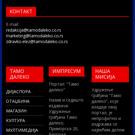
КОНТАКТ
E-mail:
redakcija@tamodaleko.co.rs
marketing@tamodaleko.co.rs
zdravko.elez@tamodaleko.co.rs
ТАМО
ИМПРЕСУМ
НАША
ДАЛЕКО
МИСИЈА
Портал: "Тамо
далеко"
Удружење
ДИЈАСПОРА
грађана “Тамо
Назив и седиште
ОТАЏБИНА
далеко”, које
издавача:
изадаје овај
МАГАЗИН
Удружење
портал, је
грађана Тамо
непрофитно и
КУЛТУРА
далеко,
издржава се
Приморска 20,
највећим делом
МУЛТИМЕДИЈА
Београд