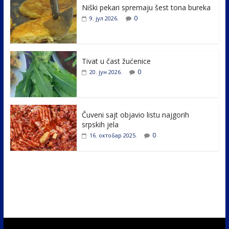
Niški pekari spremaju šest tona bureka
b
er
e
e
0
9. јул 2026.
o
dI
o
n
k
Tivat u čast žućenice
0
20. јун 2026.
Čuveni sajt objavio listu najgorih
srpskih jela
0
16. октобар 2025.