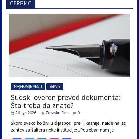
СЕРВИС
NAJNOVIJE VESTI
SERVIS
Sudski overen prevod dokumenta:
Šta treba da znate?
26. јул 2026.
Zdravko Elez
0
Skoro svako ko živi u dijaspori, pre ili kasnije, naiđe na isti
zahtev sa šaltera neke institucije: „Potreban nam je