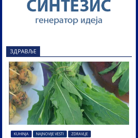
ЗДРАВЉЕ
KUHINJA
NAJNOVIJE VESTI
ZDRAVLJE