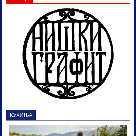
КУХИЊА