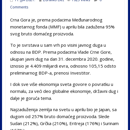
Comments
Crna Gora je, prema podacima Međunarodnog
monetarnog fonda (MMF) u aprilu bila zadužena 95%
svog bruto domaćeg proizvoda.
To je svrstava u sam vrh po visini javnog duga u
odnosu na BDP. Prema podacima Vlade Crne Gore,
ukupan javni dug na dan 31. decembra 2020. godine,
iznosio je 4.409 milijardi evra, odnosno 105,15 odsto
preliminarnog BDP-a, prenosi Investitor.
I dok sve više ekonomija sveta govore o povratku u
normalu, za veći deo globalne ekonomije, državni dug i
dalje je goruća tema.
Najzaduženija zemlja na svetu u aprilu bio je Japan, sa
dugom od 257% bruto domaćeg proizvoda. Slede
Sudan (212%), Grčka (210%), Eritreja (176%) i Surinam