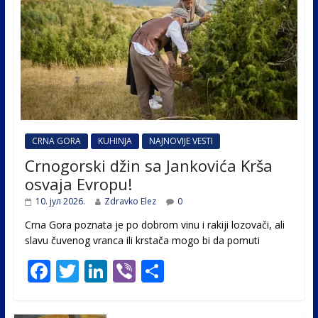
CRNA GORA
KUHINJA
NAJNOVIJE VESTI
Crnogorski džin sa Jankovića Krša
osvaja Evropu!
10. јул 2026.
Zdravko Elez
0
Crna Gora poznata je po dobrom vinu i rakiji lozovači, ali
slavu čuvenog vranca ili krstača mogo bi da pomuti
F
T
Li
Vi
S
ac
w
n
b
h
e
itt
k
er
ar