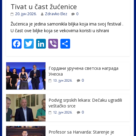
Tivat u čast žućenice
20. јун 2026.
Zdravko Elez
0
Žućenica je jedina samonikla biljka koja ima svoj festival .
U čast ovе biljke koja se vekovima koristi u ishrani
F
T
Li
Vi
S
ac
w
n
b
h
e
itt
k
er
ar
Гордани уручена светска награда
b
er
e
e
Унеска
o
dI
0
13. јун 2026.
o
n
k
Podvig srpskih lekara: Dečaku ugradili
veštačko srce
0
12. јун 2026.
Profesor sa Harvarda: Starenje je