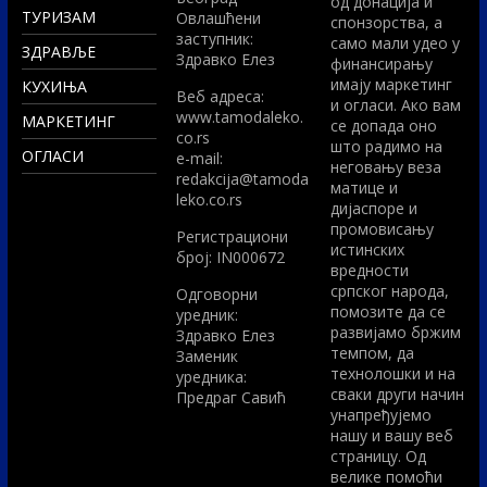
од донација и
ТУРИЗАМ
Овлашћени
спонзорства, а
заступник:
само мали удео у
ЗДРАВЉЕ
Здравко Елез
финансирању
имају маркетинг
КУХИЊА
Вeб адреса:
и огласи. Ако вам
www.tamodaleko.
МАРКЕТИНГ
се допада оно
co.rs
што радимо на
ОГЛАСИ
e-mail:
неговању веза
redakcija@tamoda
матице и
leko.co.rs
дијаспоре и
промовисању
Регистрациони
истинских
број: IN000672
вредности
српског народа,
Одговорни
помозите да се
уредник:
развијамо бржим
Здравко Елез
темпом, да
Заменик
технолошки и на
уредника:
сваки други начин
Предраг Савић
унапређујемо
нашу и вашу веб
страницу. Од
велике помоћи