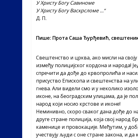
У Христу Богу Савиноме
У Христу Богу Васкрсломе …“
Д. П.
Пише: Прота Саша Ђурђевић, свештени
Свештенство и црква, ако мисли на своју 
између полицијског кордона и народа! Је
спречити да дође до крвопролића и наси
присуство Епископа и свештенства на ул
гнева. Али видели смо и у неколико изоло
иконе, на београдским улицама, да је по
народ који носио крстове и иконе!
Неминивно, скоро сваког дана дође до на
друге стране полиција, која свој народ б
каменице и провокације. Међутим, у до
учествују људи с оне стране закона, и да 