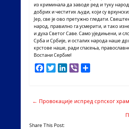
из криминала да заводе ред и туку народ
добрих и честитих људи, који су врхунск
Јер, све је ово претужно гледати. Свешт
народ, правилно га усмерити, и тако изн
и духа Светог Саве. Само уједињени, и с
Срба и Србије, и осталих народа наше др
крстове наше, ради спасења, православно
Востани Сербие!
F
T
Li
Vi
S
ac
w
n
b
h
e
itt
k
er
ar
b
er
e
e
←
Провокације испред српског храм
o
dI
o
n
П
k
Share This Post: