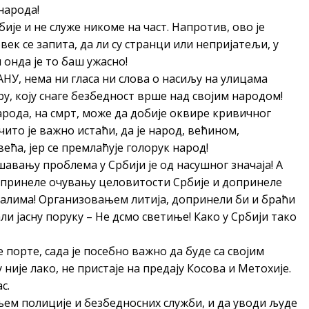
народа!
ије и не служе никоме на част. Напротив, ово је
овек се запита, да ли су странци или непријатељи, у
 онда је то баш ужасно!
АНУ, нема ни гласа ни слова о насиљу на улицама
ру, коју снаге безбедност врше над својим народом!
рода, на смрт, може да добије оквире кривичног
ито је важно истаћи, да је народ, већином,
већа, јер се премлаћује голорук народ!
авању проблема у Србији је од насушног значаја! А
опринеле очувању целовитости Србије и допринеле
усалима! Организовањем литија, допринели би и браћи
ли јасну поруку – Не дсмо светиње! Како у Србији тако
 порте, сада је посебно важно да буде са својим
 није лако, не пристаје на предају Косова и Метохије.
с.
ем полиције и безбедносних служби, и да уводи људе