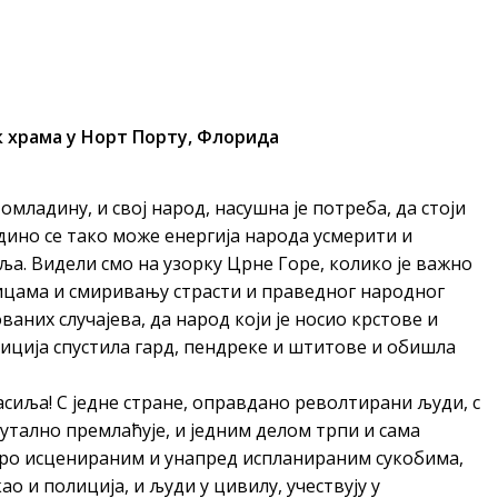
к храма у Норт Порту, Флорида
омладину, и свој народ, насушна је потреба, да стоји
дино се тако може енергија народа усмерити и
ља. Видели смо на узорку Црне Горе, колико је важно
ицама и смиривању страсти и праведног народног
ваних случајева, да народ који је носио крстове и
лиција спустила гард, пендреке и штитове и обишла
сиља! С једне стране, оправдано револтирани људи, с
рутално премлаћује, и једним делом трпи и сама
бро исценираним и унапред испланираним сукобима,
као и полиција, и људи у цивилу, учествују у