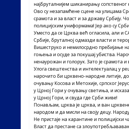
најбруталнијем шиканирању сопственог 
Ово су незапамћене сцене на улицама Срб
срамота и за власт и за државу Србију. Ч
полицијским униформама! Јер ако су Срби
Уместо да се Црква већ огласила, али и С
Србије, бруталној одмазди власти и теро
Вишеструко и немилосрдно пребијање на
гоњења и осуде за покушај убиства. Нароч
ненаурожан и голорук. Зато је срамота и 
Улога свештенства и интелектуалац у реш
нарочито би црквено-народне литије, д
очувању Косова и Метохије, српског Јер
у Црној Гори у очувању светиња, и исказа
у Црној Гори, и свуда где Срби живе!
Понављам, црква је црква, и ван црквене
народом и да мисли на своју децу. Народу
Не пристаје на карантине и полицијски ча
Власт да престане са злоупотребљававањ