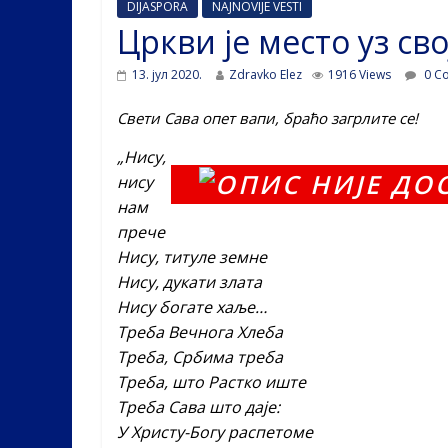
DIJASPORA
NAJNOVIJE VESTI
Цркви је место уз сво
13. јул 2020.
Zdravko Elez
1916 Views
0 C
Свети Сава опет вапи, браћо загрлите се!
„Нису,
нису
нам
прече
Нису, титуле земне
Нису, дукати злата
Нису богате хаље…
Треба Вечнога Хлеба
Треба, Србима треба
Треба, што Растко иште
Треба Сава што даје:
У Христу-Богу распетоме