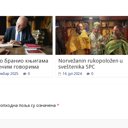
о бранио књигама
Norvežanin rukopoložen u
еним говорима
sveštenika SPC
ембар 2025.
0
16. јул 2024.
0
опходна поља су означена
*