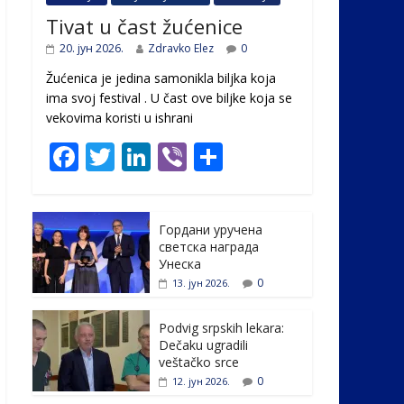
Tivat u čast žućenice
20. јун 2026.
Zdravko Elez
0
Žućenica je jedina samonikla biljka koja
ima svoj festival . U čast ovе biljke koja se
vekovima koristi u ishrani
F
T
Li
Vi
S
ac
w
n
b
h
e
itt
k
er
ar
Гордани уручена
b
er
e
e
светска награда
o
dI
Унеска
0
13. јун 2026.
o
n
k
Podvig srpskih lekara:
Dečaku ugradili
veštačko srce
0
12. јун 2026.