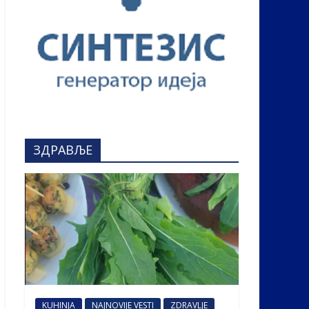
ЗДРАВЉЕ
KUHINJA
NAJNOVIJE VESTI
ZDRAVLJE