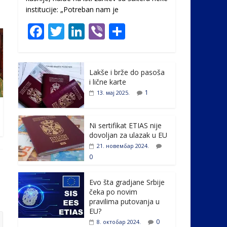
institucije: „Potreban nam je
F
T
Li
Vi
S
ac
w
n
b
h
e
itt
k
er
ar
Lakše i brže do pasoša
b
er
e
e
i lične karte
o
dI
1
13. мај 2025.
o
n
k
Ni sertifikat ETIAS nije
dovoljan za ulazak u EU
21. новембар 2024.
0
Evo šta gradjane Srbije
čeka po novim
pravilima putovanja u
EU?
0
8. октобар 2024.