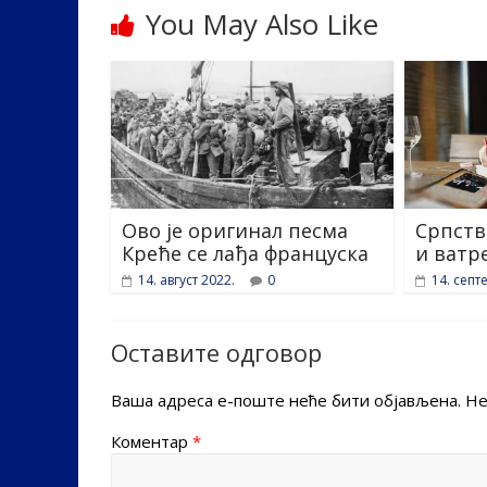
You May Also Like
Ово је оригинал песма
Српств
Креће се лађа француска
и ватр
14. август 2022.
0
14. септ
Оставите одговор
Ваша адреса е-поште неће бити објављена.
Не
Коментар
*