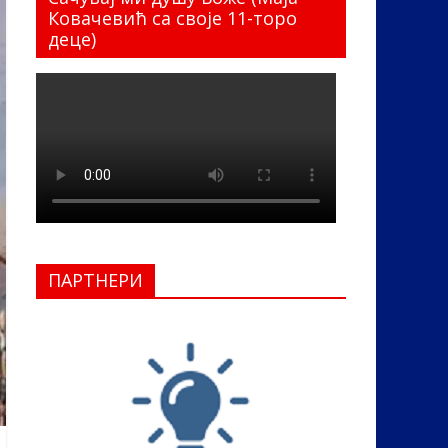
Ковачевић са своје 11-торо
деце)
ПАРТНЕРИ