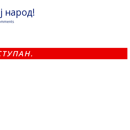
ј народ!
omments