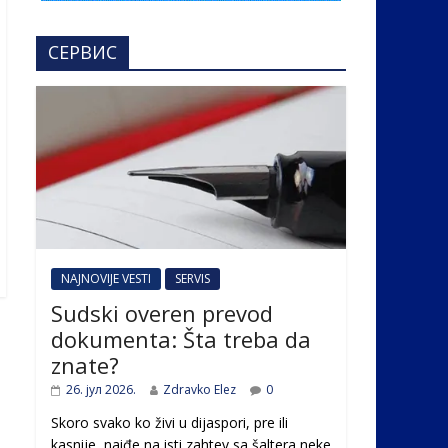
СЕРВИС
NAJNOVIJE VESTI
SERVIS
Sudski overen prevod
dokumenta: Šta treba da
znate?
26. јул 2026.
Zdravko Elez
0
Skoro svako ko živi u dijaspori, pre ili
kasnije, naiđe na isti zahtev sa šaltera neke