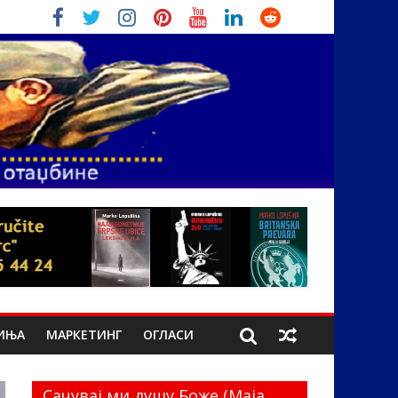
ИЊА
МАРКЕТИНГ
ОГЛАСИ
Сачувај ми душу Боже (Маја