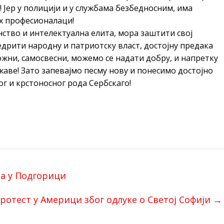
! Јер у полицији и у службама безбедносним, има
их професионалаци!
енство и интелектуална елита, мора заштити свој
едрити народну и патриотску власт, достојну предака
ложни, самосвесни, можемо се надати добру, и напретку
жаве! Зато запевајмо песму нову и понесимо достојно
г и крстоносног рода Сербскаго!
а у Подгорици
ротест у Америци због одлуке о Светој Софији
→