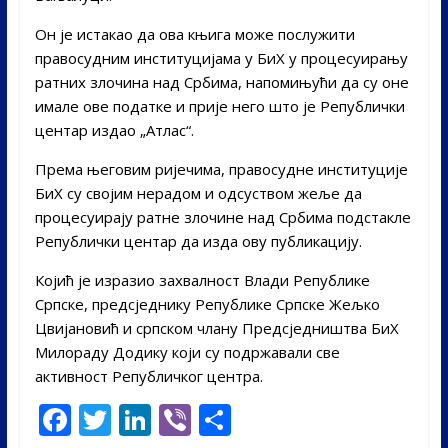
Он је истакао да ова књига може послужити
правосудним институцијама у БиХ у процесуирању
ратних злочина над Србима, напомињући да су оне
имале ове податке и прије него што је Републички
центар издао „Атлас“.
Према његовим ријечима, правосудне институције
БиХ су својим нерадом и одсуством жеље да
процесуирају ратне злочине над Србима подстакле
Републички центар да изда ову публикацију.
Којић је изразио захвалност Влади Републике
Српске, предсједнику Републике Српске Жељко
Цвијановић и српском члану Предсједништва БиХ
Милораду Додику који су подржавали све
активност Републичког центра.
F
T
Li
Vi
S