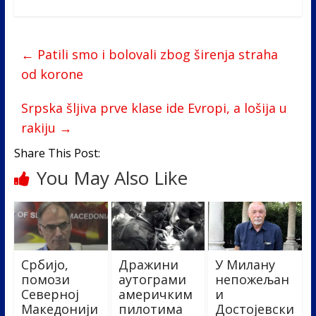
ac
w
n
b
h
e
itt
k
er
ar
b
er
e
e
←
Patili smo i bolovali zbog širenja straha
o
dI
od korone
o
n
Srpska šljiva prve klase ide Evropi, a lošija u
k
rakiju
→
Share This Post:
You May Also Like
Србијо,
Дражини
У Милану
помози
аутограми
непожељан
Северној
америчким
и
Македонији
пилотима
Достојевски