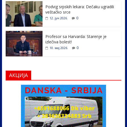
k
Podvig srpskih lekara: Dečaku ugradili
veštačko srce
0
12. јун 2026.
Profesor sa Harvarda: Starenje je
izlečiva bolest!
0
10. мај 2026.
АКЦИЈА