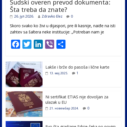
Sudski overen prevod dokumenta:
Šta treba da znate?
26. јул 2026.
Zdravko Elez
0
Skoro svako ko živi u dijaspori, pre ili kasnije, naiđe na isti
zahtev sa šaltera neke institucije: „Potreban nam je
F
T
Li
Vi
S
ac
w
n
b
h
e
itt
k
er
ar
Lakše i brže do pasoša i lične karte
b
er
e
e
1
13. мај 2025.
o
dI
o
n
k
Ni sertifikat ETIAS nije dovoljan za
ulazak u EU
0
21. новембар 2024.
Evo šta gradjane Srbije čeka po novim