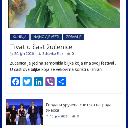
KUHINJA
NAJNOVIJE VESTI
ZDRAVLJE
Tivat u čast žućenice
20. јун 2026.
Zdravko Elez
0
Žućenica je jedina samonikla biljka koja ima svoj festival .
U čast ovе biljke koja se vekovima koristi u ishrani
F
T
Li
Vi
S
ac
w
n
b
h
e
itt
k
er
ar
Гордани уручена светска награда
b
er
e
e
Унеска
o
dI
0
13. јун 2026.
o
n