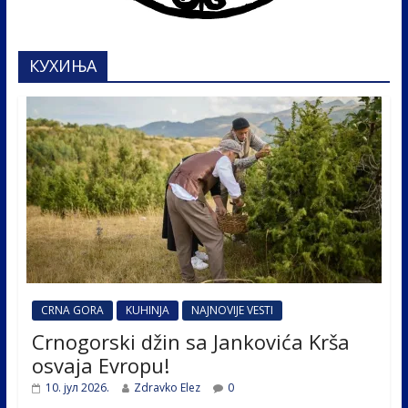
КУХИЊА
CRNA GORA
KUHINJA
NAJNOVIJE VESTI
Crnogorski džin sa Jankovića Krša
osvaja Evropu!
10. јул 2026.
Zdravko Elez
0