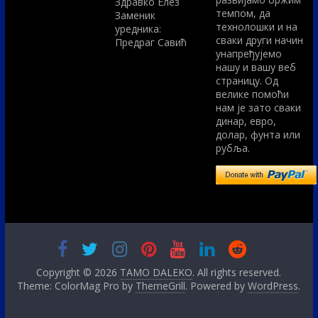
Здравко Елез
темпом, да
Заменик
технолошки и на
уредника:
сваки други начин
Предраг Савић
унапређујемо
нашу и вашу веб
страницу. Од
велике помоћи
нам је зато сваки
динар, евро,
долар, фунта или
рубља.
Copyright © 2026
TAMO DALEKO
. All rights reserved.
Theme: ColorMag Pro by
ThemeGrill
. Powered by
WordPress
.