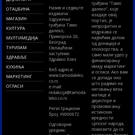
грађана “Тамо
Назив и седиште
ОТАЏБИНА
далеко”, које
издавача:
изадаје овај
МАГАЗИН
Удружење
портал, је
грађана Тамо
непрофитно и
КУЛТУРА
далеко,
издржава се
Приморска 20,
највећим делом
МУЛТИМЕДИЈА
Београд
од донација и
ТУРИЗАМ
Овлашћени
спонзорства, а
заступник:
само мали удео у
ЗДРАВЉЕ
Здравко Елез
финансирању
имају маркетинг
КУХИЊА
Вeб адреса:
и огласи. Ако вам
www.tamodaleko.
МАРКЕТИНГ
се допада оно
co.rs
што радимо на
ОГЛАСИ
e-mail:
неговању веза
redakcija@tamoda
матице и
leko.co.rs
дијаспоре и
промовисању
Регистрациони
истинских
број: IN000672
вредности
српског народа,
Одговорни
помозите да се
уредник:
развијамо бржим