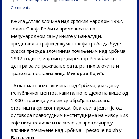
Comments
Књига „Атлас злочина над српским народом 1992.
године“, која ће бити промовисана на
Међународном сајму књиге у Бањалуци,
представља трајни документ који треба да буде
судска пресуда злочинима почињеним над Србима
1992. године, изјавио је директор Републичког
центра за истраживање рата, ратних злочина и
тражење несталих лица
Милорад Којић.
–Атлас масовних злочина над Србима, у издању
Републичког центра, капитално је дјело на више од
1.300 страница у којем су обрађена масовна
стратишта српског народа. Ова књига један је од
одговора правосудним институцијама на нивоу БиХ
које нису жељеле и не желе да процесуирају
злочине почињене над Србима – рекао је Којић у
Бањалуци.