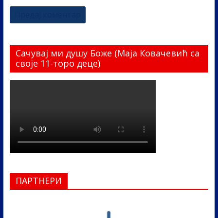
Сачувај ми душу Боже (Маја Ковачевић са
своје 11-торо деце)
ПАРТНЕРИ