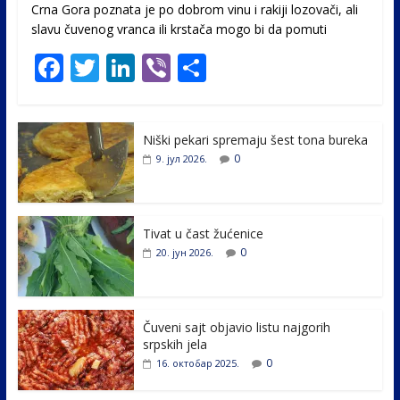
Crna Gora poznata je po dobrom vinu i rakiji lozovači, ali
slavu čuvenog vranca ili krstača mogo bi da pomuti
F
T
Li
Vi
S
ac
w
n
b
h
e
itt
k
er
ar
Niški pekari spremaju šest tona bureka
b
er
e
e
0
9. јул 2026.
o
dI
o
n
k
Tivat u čast žućenice
0
20. јун 2026.
Čuveni sajt objavio listu najgorih
srpskih jela
0
16. октобар 2025.