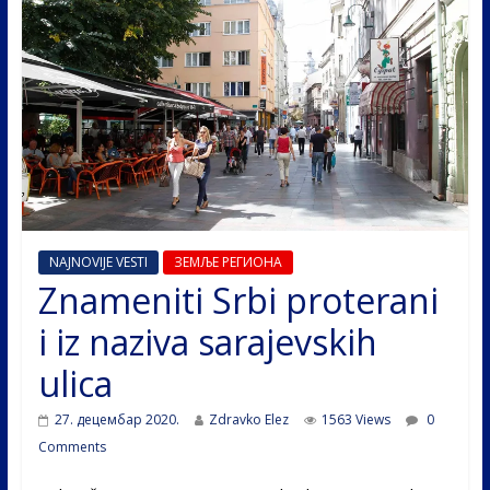
NAJNOVIJE VESTI
ЗЕМЉЕ РЕГИОНА
Znameniti Srbi proterani
i iz naziva sarajevskih
ulica
27. децембар 2020.
Zdravko Elez
1563 Views
0
Comments