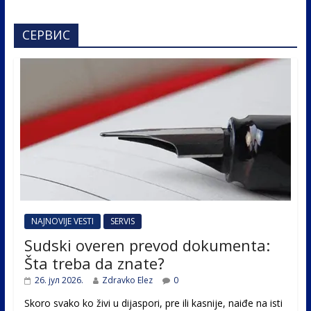
СЕРВИС
NAJNOVIJE VESTI
SERVIS
Sudski overen prevod dokumenta:
Šta treba da znate?
26. јул 2026.
Zdravko Elez
0
Skoro svako ko živi u dijaspori, pre ili kasnije, naiđe na isti