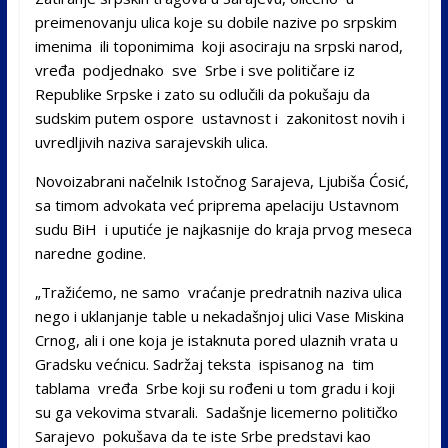
preimenovanju ulica koje su dobile nazive po srpskim
imenima ili toponimima koji asociraju na srpski narod,
vređa podjednako sve Srbe i sve političare iz
Republike Srpske i zato su odlučili da pokušaju da
sudskim putem ospore ustavnost i zakonitost novih i
uvredljivih naziva sarajevskih ulica.
Novoizabrani načelnik Istočnog Sarajeva, Ljubiša Ćosić,
sa timom advokata već priprema apelaciju Ustavnom
sudu BiH i uputiće je najkasnije do kraja prvog meseca
naredne godine.
„Tražićemo, ne samo vraćanje predratnih naziva ulica
nego i uklanjanje table u nekadašnjoj ulici Vase Miskina
Crnog, ali i one koja je istaknuta pored ulaznih vrata u
Gradsku većnicu. Sadržaj teksta ispisanog na tim
tablama vređa Srbe koji su rođeni u tom gradu i koji
su ga vekovima stvarali. Sadašnje licemerno političko
Sarajevo pokušava da te iste Srbe predstavi kao