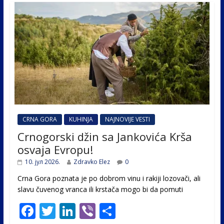
CRNA GORA
KUHINJA
NAJNOVIJE VESTI
Crnogorski džin sa Jankovića Krša
osvaja Evropu!
10. јул 2026.
Zdravko Elez
0
Crna Gora poznata je po dobrom vinu i rakiji lozovači, ali
slavu čuvenog vranca ili krstača mogo bi da pomuti
F
T
Li
Vi
S