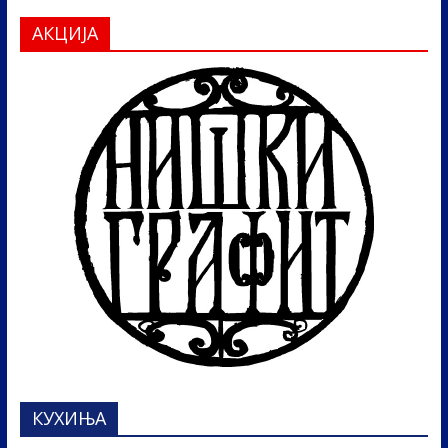
АКЦИЈА
КУХИЊА