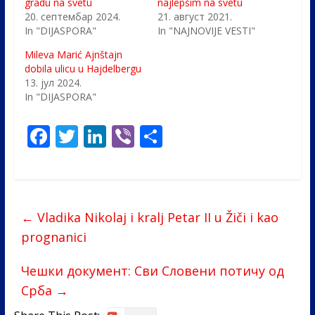
gradu na svetu
najlepšim na svetu
20. септембар 2024.
21. август 2021.
In "DIJASPORA"
In "NAJNOVIJE VESTI"
Mileva Marić Ajnštajn
dobila ulicu u Hajdelbergu
13. јул 2024.
In "DIJASPORA"
F
T
Li
Vi
S
ac
w
n
b
h
e
itt
k
er
ar
b
er
e
e
←
Vladika Nikolaj i kralj Petar II u Žiči i kao
o
dI
prognanici
o
n
k
Чешки документ: Сви Словени потичу од
Срба
→