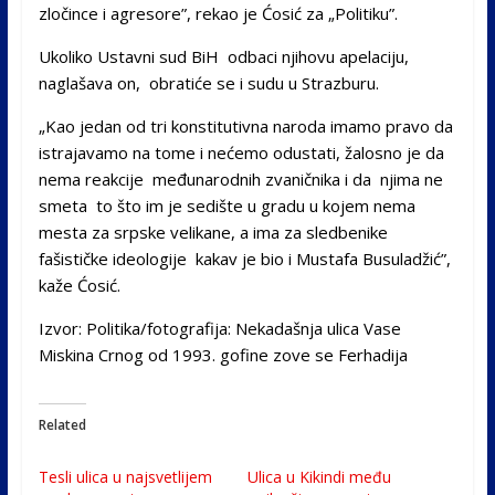
zločince i agresore”, rekao je Ćosić za „Politiku”.
Ukoliko Ustavni sud BiH odbaci njihovu apelaciju,
naglašava on, obratiće se i sudu u Strazburu.
„Kao jedan od tri konstitutivna naroda imamo pravo da
istrajavamo na tome i nećemo odustati, žalosno je da
nema reakcije međunarodnih zvaničnika i da njima ne
smeta to što im je sedište u gradu u kojem nema
mesta za srpske velikane, a ima za sledbenike
fašističke ideologije kakav je bio i Mustafa Busuladžić”,
kaže Ćosić.
Izvor: Politika/fotografija: Nekadašnja ulica Vase
Miskina Crnog od 1993. gofine zove se Ferhadija
Related
Tesli ulica u najsvetlijem
Ulica u Kikindi među