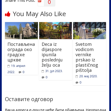
Share This Post:
0
You May Also Like
Постављена
Deca iz
Svetom
ограда око
dijaspore
vodicom
градске
ipunila
vernike
цркве
poslednju
prskao iz
želju oca
plastičnog
19. април
pištolja
31. јул 2023.
2022.
0
20. мај 2020.
0
0
Оставите одговор
Ваша адреса е-поште неће бити објављена.
Неопходна