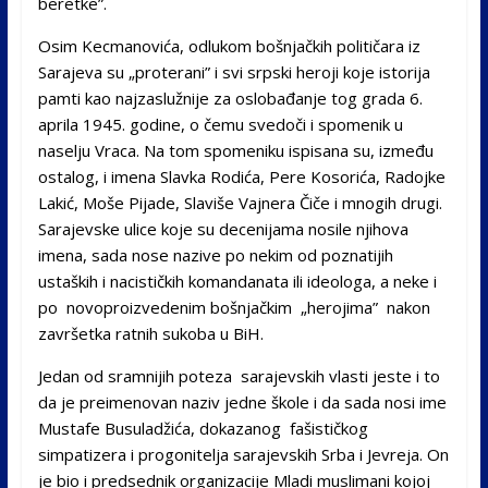
beretke”.
Osim Kecmanovića, odlukom bošnjačkih političara iz
Sarajeva su „proterani” i svi srpski heroji koje istorija
pamti kao najzaslužnije za oslobađanje tog grada 6.
aprila 1945. godine, o čemu svedoči i spomenik u
naselju Vraca. Na tom spomeniku ispisana su, između
ostalog, i imena Slavka Rodića, Pere Kosorića, Radojke
Lakić, Moše Pijade, Slaviše Vajnera Čiče i mnogih drugi.
Sarajevske ulice koje su decenijama nosile njihova
imena, sada nose nazive po nekim od poznatijih
ustaških i nacističkih komandanata ili ideologa, a neke i
po novoproizvedenim bošnjačkim „herojima” nakon
završetka ratnih sukoba u BiH.
Jedan od sramnijih poteza sarajevskih vlasti jeste i to
da je preimenovan naziv jedne škole i da sada nosi ime
Mustafe Busuladžića, dokazanog fašističkog
simpatizera i progonitelja sarajevskih Srba i Jevreja. On
je bio i predsednik organizacije Mladi muslimani kojoj