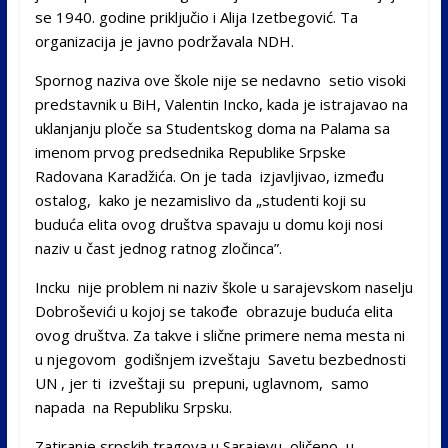
se 1940. godine priključio i Alija Izetbegović. Ta
organizacija je javno podržavala NDH.
Spornog naziva ove škole nije se nedavno setio visoki
predstavnik u BiH, Valentin Incko, kada je istrajavao na
uklanjanju ploče sa Studentskog doma na Palama sa
imenom prvog predsednika Republike Srpske
Radovana Karadžića. On je tada izjavljivao, između
ostalog, kako je nezamislivo da „studenti koji su
buduća elita ovog društva spavaju u domu koji nosi
naziv u čast jednog ratnog zločinca”.
Incku nije problem ni naziv škole u sarajevskom naselju
Dobroševići u kojoj se takođe obrazuje buduća elita
ovog društva. Za takve i slične primere nema mesta ni
u njegovom godišnjem izveštaju Savetu bezbednosti
UN , jer ti izveštaji su prepuni, uglavnom, samo
napada na Republiku Srpsku.
Zatiranje srpskih tragova u Sarajevu, oličeno u