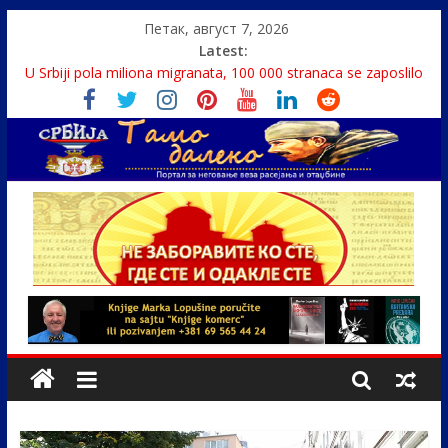
Петак, август 7, 2026
Latest:
U Srbiji pola miliona migranata, 100 000 stranaca se zaposlilo
Како је „Господар књига“ проглашен народним
непријатељем
Čije je pravo na istinu o Nikoli Tesli?
Srbin zaspao na Dunavu, reka ga odnela u Rumuniju
Politika i seks glavne teme srpskih medija