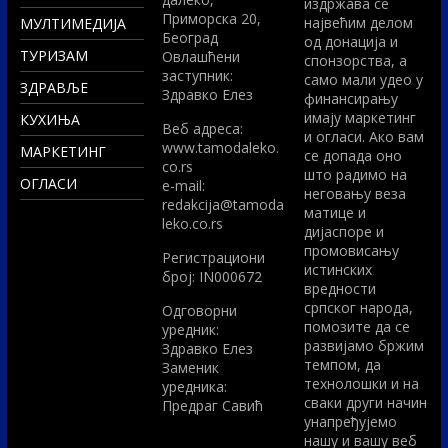
издржава се
Приморска 20,
највећим делом
МУЛТИМЕДИЈА
Београд
од донација и
ТУРИЗАМ
Овлашћени
спонзорства, а
заступник:
само мали удео у
ЗДРАВЉЕ
Здравко Елез
финансирању
имају маркетинг
КУХИЊА
Вeб адреса:
и огласи. Ако вам
www.tamodaleko.
МАРКЕТИНГ
се допада оно
co.rs
што радимо на
ОГЛАСИ
e-mail:
неговању веза
redakcija@tamoda
матице и
leko.co.rs
дијаспоре и
промовисању
Регистрациони
истинских
број: IN000672
вредности
српског народа,
Одговорни
помозите да се
уредник:
развијамо бржим
Здравко Елез
темпом, да
Заменик
технолошки и на
уредника:
сваки други начин
Предраг Савић
унапређујемо
нашу и вашу веб