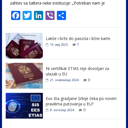
zahtev sa šaltera neke institucije: „Potreban nam je
F
T
Li
Vi
S
ac
w
n
b
h
e
itt
k
er
ar
Lakše i brže do pasoša i lične karte
b
er
e
e
1
13. мај 2025.
o
dI
o
n
k
Ni sertifikat ETIAS nije dovoljan za
ulazak u EU
0
21. новембар 2024.
Evo šta gradjane Srbije čeka po novim
pravilima putovanja u EU?
0
8. октобар 2024.