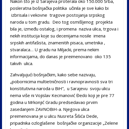
Nakon što je iz Sarajeva proterala oko 150.000 Srba,
posleratna bošnjačka politika učinila je sve kako bi
izbrisala i vekovne tragove postojanja srpskog
naroda u tom gradu. Deo tog osmišljenog projekta
bila je, između ostalog, i promena naziva ulica, trgova i
nekih institucija koje su decenijama nosile imena
srpskih antifašista, znamenitih pisaca, umetnika ,
stvaralaca… U gradu na Miljacki, prema nekim
informacijama, do danas je preimenovano oko 135
takvih ulica.
Zahvaljujući bošnjačkim, kako sebe nazivaju,
„pobornicima multietničnosti i ravnopravnosti sva tri
konstitutivna naroda u BiH”, u Sarajevu svoju ulicu
nema više ni Vojislav Kecmanović Đedo koji je pre 77
godina u Mrkonjić Gradu predsedavao prvim
zasedanjem ZAVNOBiH-a. Njegova ulica
preimenovana je u ulicu Nusreta Šišića Dede,
pripadnika ozloglašene bošnjačke organizacije „Zelene