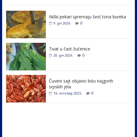
ac
w
n
b
h
e
itt
k
er
ar
Niški pekari spremaju šest tona bureka
b
er
e
e
0
9. јул 2026.
o
dI
o
n
k
Tivat u čast žućenice
0
20. јун 2026.
Čuveni sajt objavio listu najgorih
srpskih jela
0
16. октобар 2025.