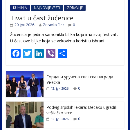
KUHINJA
NAJNOVIJE VESTI
ZDRAVLJE
Tivat u čast žućenice
20. јун 2026.
Zdravko Elez
0
Žućenica je jedina samonikla biljka koja ima svoj festival .
U čast ovе biljke koja se vekovima koristi u ishrani
F
T
Li
Vi
S
ac
w
n
b
h
e
itt
k
er
ar
Гордани уручена светска награда
b
er
e
e
Унеска
o
dI
0
13. јун 2026.
o
n
k
Podvig srpskih lekara: Dečaku ugradili
veštačko srce
0
12. јун 2026.