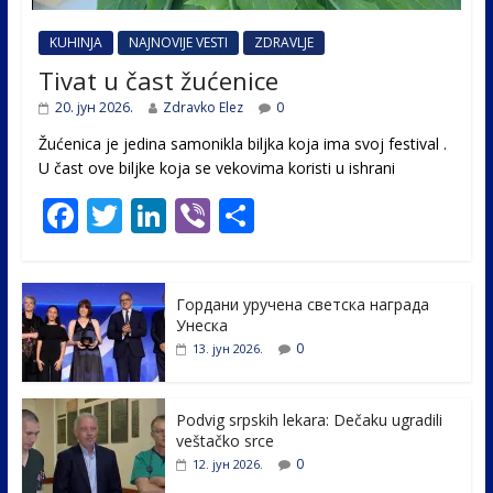
KUHINJA
NAJNOVIJE VESTI
ZDRAVLJE
Tivat u čast žućenice
20. јун 2026.
Zdravko Elez
0
Žućenica je jedina samonikla biljka koja ima svoj festival .
U čast ovе biljke koja se vekovima koristi u ishrani
F
T
Li
Vi
S
ac
w
n
b
h
e
itt
k
er
ar
Гордани уручена светска награда
b
er
e
e
Унеска
o
dI
0
13. јун 2026.
o
n
k
Podvig srpskih lekara: Dečaku ugradili
veštačko srce
0
12. јун 2026.