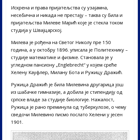
Искрена и права пријатељства су узајамна,
несебична и никада не престају – таква су била и
пријатељства Милеве Марић које је стекла током
студија у Швајцарској.
Милева је рођена на Светог Николу пре 150
година, а у октобру 1896. уписала је Политехнику –
студије математике и физике. Становала је у
угледном пансиону „Englebrecht“ у којем среће
Хелену Кауфлер, Милану Бота и Ружицу Дражић.
Ружица Дражић је била Милевина другарица још
из шабачке гимназије, а добила је стипендију од
српске владе за студије биологије. Нажалост,
Ружица је рано преминула од туберкулозe, о чему
сведочи Милевино писмо послато Хелени у јесен
1901.