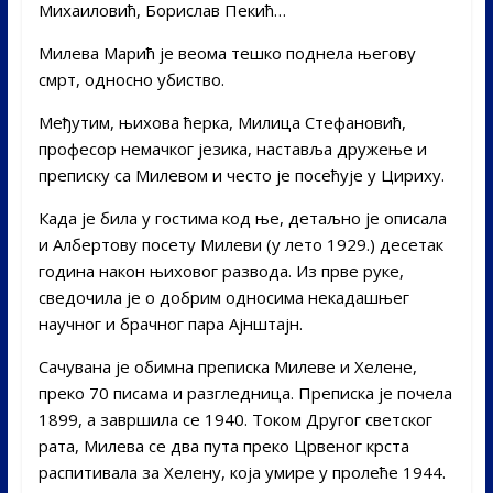
Михаиловић, Борислав Пекић…
Милева Марић је веома тешко поднела његову
смрт, односно убиство.
Међутим, њихова ћерка, Милица Стефановић,
професор немачког језика, наставља дружење и
преписку са Милевом и често је посећује у Цириху.
Када је била у гостима код ње, детаљно је описала
и Албертову посету Милеви (у лето 1929.) десетак
година након њиховог развода. Из прве руке,
сведочила је о добрим односима некадашњег
научног и брачног пара Ајнштајн.
Сачувана је обимна преписка Милеве и Хелене,
преко 70 писама и разгледница. Преписка је почела
1899, а завршила се 1940. Током Другог светског
рата, Милева се два пута преко Црвеног крста
распитивала за Хелену, која умире у пролеће 1944.