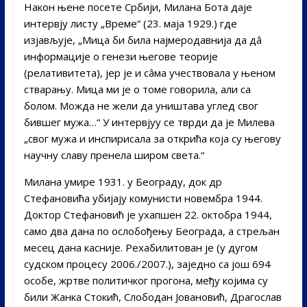
Након њене посете Србији, Милана Бота даје
интервју листу „Време“ (23. маја 1929.) где
изјављује, „Мица би била најмеродавнија да дâ
информације о генези његове теорије
(релативитета), јер је и сâма учествовала у њеном
стварању. Мица ми је о томе говорила, али са
болом. Можда не жели да уништава углед свог
бившег мужа…“ У интервјуу се тврди да је Милева
„свог мужа и инспирисала за открића која су његову
научну славу пренела широм света.“
Милана умире 1931. у Београду, док др
Стефановића убијају комунисти новембра 1944.
Доктор Стефановић је ухапшен 22. октобра 1944,
само два дана по ослобођењу Београда, а стрељан
месец дана касније. Рехабилитован је (у дугом
судском процесу 2006./2007.), заједно са још 694
особе, жртве политичког прогона, међу којима су
били Жанка Стокић, Слободан Јовановић, Драгослав