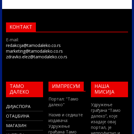
КОНТАКТ
E-mail:
redakcija@tamodaleko.co.rs
marketing@tamodaleko.co.rs
zdravko.elez@tamodaleko.co.rs
ТАМО
ИМПРЕСУМ
НАША
ДАЛЕКО
МИСИЈА
Портал: "Тамо
далеко"
Удружење
ДИЈАСПОРА
грађана “Тамо
Назив и седиште
ОТАЏБИНА
далеко”, које
издавача:
изадаје овај
МАГАЗИН
Удружење
портал, је
грађана Тамо
непрофитно и