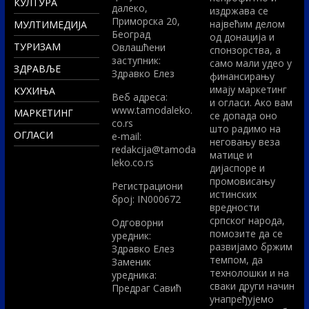
КУЛТУРА
далеко,
издржава се
Приморска 20,
највећим делом
МУЛТИМЕДИЈА
Београд
од донација и
ТУРИЗАМ
Овлашћени
спонзорства, а
заступник:
само мали удео у
ЗДРАВЉЕ
Здравко Елез
финансирању
имају маркетинг
КУХИЊА
Вeб адреса:
и огласи. Ако вам
www.tamodaleko.
МАРКЕТИНГ
се допада оно
co.rs
што радимо на
ОГЛАСИ
e-mail:
неговању веза
redakcija@tamoda
матице и
leko.co.rs
дијаспоре и
промовисању
Регистрациони
истинских
број: IN000672
вредности
српског народа,
Одговорни
помозите да се
уредник:
развијамо бржим
Здравко Елез
темпом, да
Заменик
технолошки и на
уредника:
сваки други начин
Предраг Савић
унапређујемо