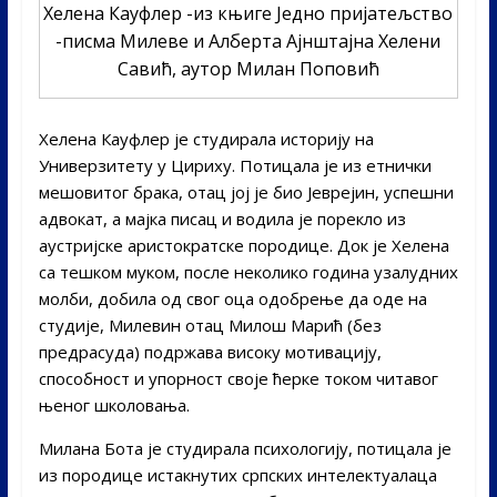
Хелена Кауфлер -из књиге Једно пријатељство
-писма Милеве и Алберта Ајнштајна Хелени
Савић, аутор Милан Поповић
Хелена Кауфлер је студирала историју на
Универзитету у Цириху. Потицала је из етнички
мешовитог брака, отац јој је био Јеврејин, успешни
адвокат, а мајка писац и водила је порекло из
аустријске аристократске породице. Док је Хелена
са тешком муком, после неколико година узалудних
молби, добила од свог оца одобрење да оде на
студије, Милевин отац Милош Марић (без
предрасуда) подржава високу мотивацију,
способност и упорност своје ћерке током читавог
њеног школовања.
Милана Бота је студирала психологију, потицала је
из породице истакнутих српских интелектуалаца