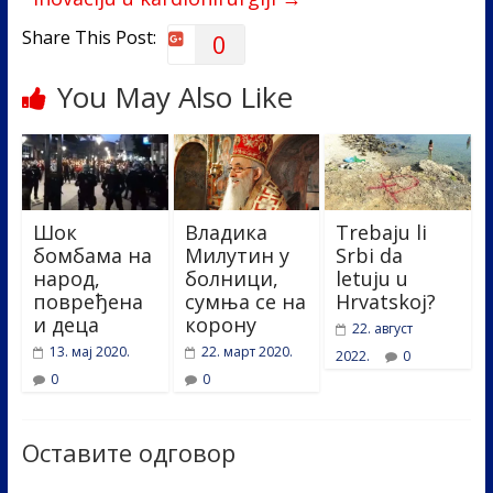
Share This Post:
0
You May Also Like
Шок
Владика
Trebaju li
бомбама на
Милутин у
Srbi da
народ,
болници,
letuju u
повређена
сумња се на
Hrvatskoj?
и деца
корону
22. август
13. мај 2020.
22. март 2020.
2022.
0
0
0
Оставите одговор