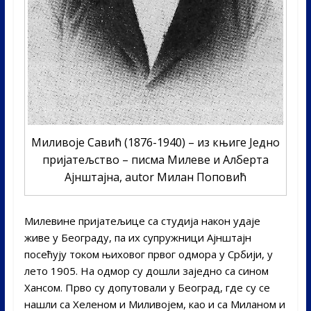
Миливоје Савић (1876-1940) – из књиге Једно
пријатељство – писма Милеве и Алберта
Ајнштајна, autor Милан Поповић
Милевине пријатељице са студија након удаје
живе у Београду, па их супружници Ајнштајн
посећују током њиховог првог одмора у Србији, у
лето 1905. На одмор су дошли заједно са сином
Хансом. Прво су допутовали у Београд, где су се
нашли са Хеленом и Миливојем, као и са Миланом и