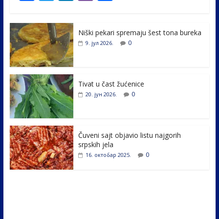
ac
w
n
b
h
e
itt
k
er
ar
Niški pekari spremaju šest tona bureka
b
er
e
e
0
9. јул 2026.
o
dI
o
n
k
Tivat u čast žućenice
0
20. јун 2026.
Čuveni sajt objavio listu najgorih
srpskih jela
0
16. октобар 2025.