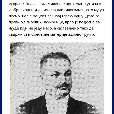
исхране. Знала је да Миливоје претерано ужива у
доброј храни и да има вишак килограма. Зато му уз
писмо шаље рецепт за швајцарску кашу. „Јело се
прави од сирових намирница, врло је подесно за
људе који не једу месо, а састављено тако да
садржи све хранљиве материје здравог ручка.“