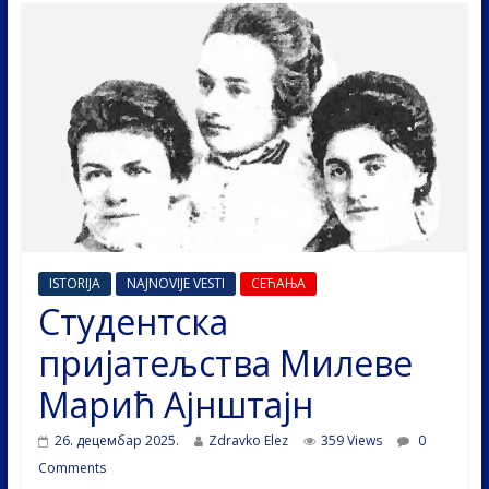
ISTORIJA
NAJNOVIJE VESTI
СЕЋАЊА
Студентска
пријатељства Милеве
Марић Ајнштајн
26. децембар 2025.
Zdravko Elez
359 Views
0
Comments