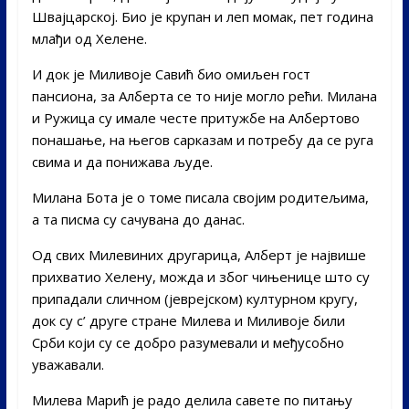
Швајцарској. Био је крупан и леп момак, пет година
млађи од Хелене.
И док је Миливоје Савић био омиљен гост
пансиона, за Алберта се то није могло рећи. Милана
и Ружица су имале честе притужбе на Албертово
понашање, на његов сарказам и потребу да се руга
свима и да понижава људе.
Милана Бота је о томе писала својим родитељима,
а та писма су сачувана до данас.
Од свих Милевиних другарица, Алберт је највише
прихватио Хелену, можда и због чињенице што су
припадали сличном (јеврејском) културном кругу,
док су с’ друге стране Милева и Миливоје били
Срби који су се добро разумевали и међусобно
уважавали.
Милева Марић је радо делила савете по питању