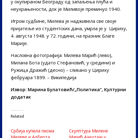
у окупираном Београду од запаљења плућа и
неухрањености, док је Миливоје преминуо 1940.
Игром судбине, Милева је надживела све своје
пријатеље из студентских дана, умрла је у Цириху,
4. августа 1948. у 72. години, на празник Благе
Марије.
Насловна фотографија: Милева Марић (лево),
Mилана Бота (удато Стефановић, у средини) и
Ружица Дражић (десно) – сликано у Цириху
фебруара 1899. – Википедија
Извор
: Марина Булатовић/
„Политика“
,
Културни
додатак
Related
Србија купила писма
Скулптура Милене
Милеве и Алберта
Марић Ајнштајн у