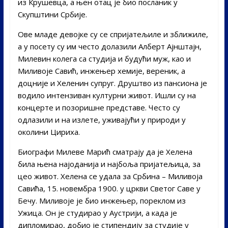
из Крушевца, а њен отац је био посланик у
Скупштини Србије.
Ове младе девојке су се спријатељиле и зближиле,
а у посету су им често долазили Алберт Ајнштајн,
Милевин колега са студија и будући муж, као и
Миливоје Савић, инжењер хемије, вереник, а
доцније и Хеленин супруг. Друштво из пансиона је
водило интензиван културни живот. Ишли су на
концерте и позоришне представе. Често су
одлазили и на излете, уживајући у природи у
околини Цириха.
Биографи Милеве Марић сматрају да је Хелена
била њена најоданија и најбоља пријатељица, за
цео живот. Хелена се удала за Србина – Миливоја
Савића, 15. новембра 1900. у цркви Светог Саве у
Бечу. Миливоје је био инжењер, пореклом из
Ужица. Он је студирао у Аустрији, а када је
дипломирао, добио је стипендију за студије у