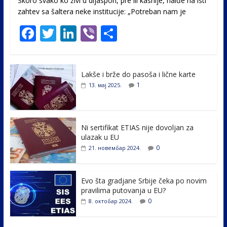
Skoro svako ko živi u dijaspori, pre ili kasnije, naiđe na isti
zahtev sa šaltera neke institucije: „Potreban nam je
F
T
Li
Vi
S
ac
w
n
b
h
e
itt
k
er
ar
Lakše i brže do pasoša i lične karte
b
er
e
e
1
13. мај 2025.
o
dI
o
n
k
Ni sertifikat ETIAS nije dovoljan za
ulazak u EU
0
21. новембар 2024.
Evo šta gradjane Srbije čeka po novim
pravilima putovanja u EU?
0
8. октобар 2024.