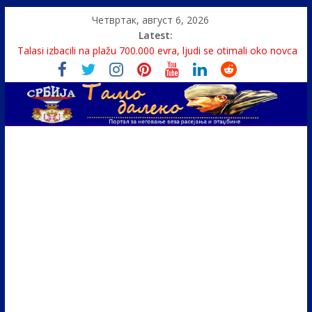
Четвртак, август 6, 2026
Latest:
Monasi spasili dete sa litice visoke 15 metara
Talasi izbacili na plažu 700.000 evra, ljudi se otimali oko novca
Srbin zaspao na Dunavu, reka ga odnela u Rumuniju
Politika i seks glavne teme srpskih medija
U Srbiji pola miliona migranata, 100 000 stranaca se zaposlilo