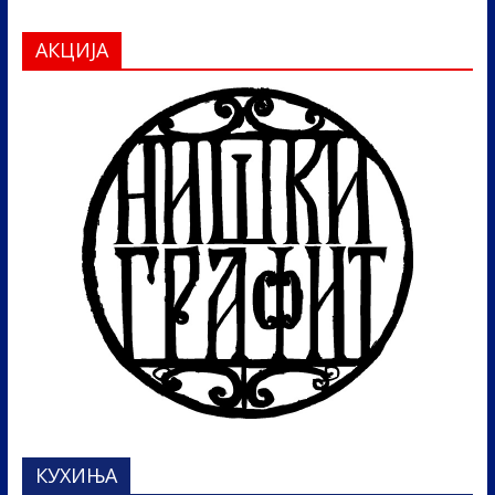
АКЦИЈА
КУХИЊА