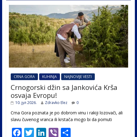
CRNA GORA
KUHINJA
NAJNOVIJE VESTI
Crnogorski džin sa Jankovića Krša
osvaja Evropu!
10. јул 2026.
Zdravko Elez
0
Crna Gora poznata je po dobrom vinu i rakiji lozovači, ali
slavu čuvenog vranca ili krstača mogo bi da pomuti
F
T
Li
Vi
S