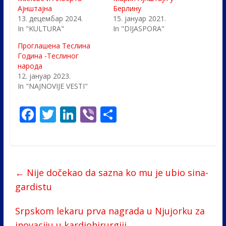
Ајнштајна
Берлину
13. децембар 2024.
15. јануар 2021.
In "KULTURA"
In "DIJASPORA"
Проглашена Теслина
Година -Теслиног
народа
12. јануар 2023.
In "NAJNOVIJE VESTI"
F
T
Li
Vi
S
ac
w
n
b
h
e
itt
k
er
ar
b
er
e
e
←
Nije dočekao da sazna ko mu je ubio sina-
o
dI
gardistu
o
n
k
Srpskom lekaru prva nagrada u Njujorku za
inovaciju u kardiohirurgiji
→