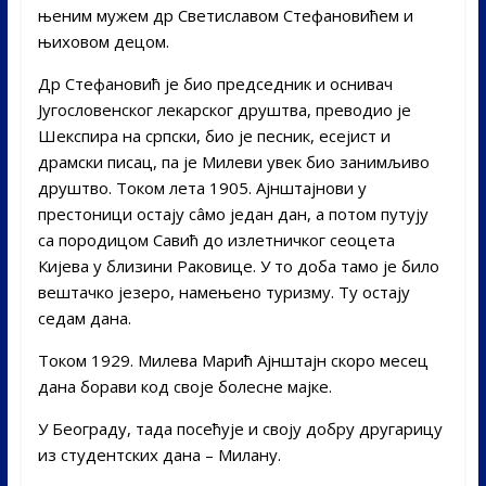
њеним мужем др Светиславом Стефановићем и
њиховом децом.
Др Стефановић је био председник и оснивач
Југословенског лекарског друштва, преводио је
Шекспира на српски, био је песник, есејист и
драмски писац, па је Милеви увек био занимљиво
друштво. Током лета 1905. Ајнштајнови у
престоници остају сâмо један дан, а потом путују
са породицом Савић до излетничког сеоцета
Кијева у близини Раковице. У то доба тамо је било
вештачко језеро, намењено туризму. Ту остају
седам дана.
Током 1929. Милева Марић Ајнштајн скоро месец
дана борави код своје болесне мајке.
У Београду, тада посећује и своју добру другарицу
из студентских дана – Милану.