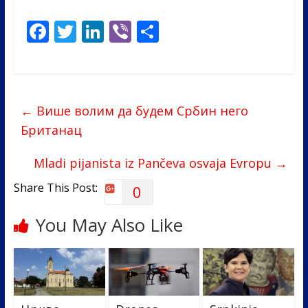
F
T
Li
Vi
S
ac
w
n
b
h
e
itt
k
er
ar
b
er
e
e
←
Више волим да будем Србин него
o
dI
Британац
o
n
k
Mladi pijanista iz Pančeva osvaja Evropu
→
Share This Post:
0
You May Also Like