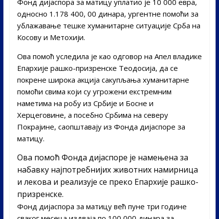
Фонд дијаспора за матицу уплатио је 10 000 евра,
односно 1.178 400, 00 динара, ургентне помоћи за
ублажавање тешке хуманитарне ситуације Срба на
Косову и Метохији.
Ова помоћ уследила је као одговор на Апел владике
Епархије рашко-призренске Теодосија, да се
покрене широка акција сакупљања хуманитарне
помоћи свима који су угрожени екстремним
наметима на робу из Србије и Босне и
Херцеговине, а посебно Србима на северу
Покрајине, саопштавају из Фонда дијаспоре за
матицу.
Ова помоћ Фонда дијаспоре је намeњена за
набавку најпотребнијих животних намирница
и лекова и реализује се преко Епархије рашко-
призренске.
Фонд дијаспора за матицу већ пуне три године
сваког месеца издваја по 100 000 динара за