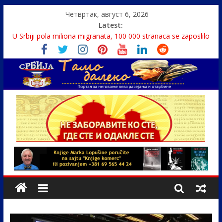
Четвртак, август 6, 2026
Latest:
U Srbiji pola miliona migranata, 100 000 stranaca se zaposlilo
Како је „Господар књига“ проглашен народним
непријатељем
Čije je pravo na istinu o Nikoli Tesli?
Srbin zaspao na Dunavu, reka ga odnela u Rumuniju
Politika i seks glavne teme srpskih medija