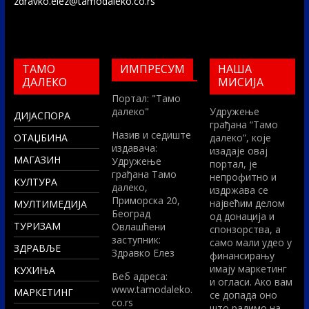
zdravko.elez@tamodaleko.co.rs
ТАМО
ИМПРЕСУМ
НАША
ДАЛЕКО
МИСИЈА
Портал: "Тамо
далеко"
Удружење
ДИЈАСПОРА
грађана “Тамо
Назив и седиште
ОТАЏБИНА
далеко”, које
издавача:
изадаје овај
МАГАЗИН
Удружење
портал, је
грађана Тамо
непрофитно и
КУЛТУРА
далеко,
издржава се
Приморска 20,
највећим делом
МУЛТИМЕДИЈА
Београд
од донација и
ТУРИЗАМ
Овлашћени
спонзорства, а
заступник:
само мали удео у
ЗДРАВЉЕ
Здравко Елез
финансирању
имају маркетинг
КУХИЊА
Вeб адреса:
и огласи. Ако вам
www.tamodaleko.
МАРКЕТИНГ
се допада оно
co.rs
што радимо на