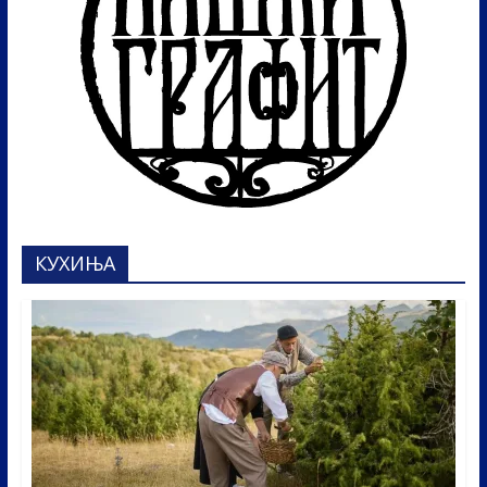
КУХИЊА