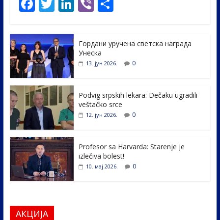
F
T
Li
Vi
S
ac
w
n
b
h
e
itt
k
er
ar
Гордани уручена светска награда
b
er
e
e
Унеска
o
dI
0
13. јун 2026.
o
n
k
Podvig srpskih lekara: Dečaku ugradili
veštačko srce
0
12. јун 2026.
Profesor sa Harvarda: Starenje je
izlečiva bolest!
0
10. мај 2026.
АКЦИЈА