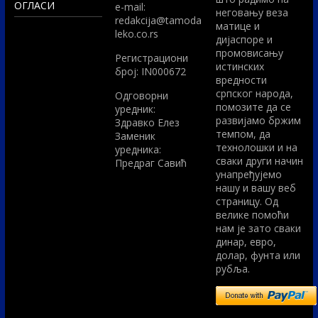
ОГЛАСИ
e-mail:
неговању веза
redakcija@tamoda
матице и
leko.co.rs
дијаспоре и
промовисању
Регистрациони
истинских
број: IN000672
вредности
српског народа,
Одговорни
помозите да се
уредник:
развијамо бржим
Здравко Елез
темпом, да
Заменик
технолошки и на
уредника:
сваки други начин
Предраг Савић
унапређујемо
нашу и вашу веб
страницу. Од
велике помоћи
нам је зато сваки
динар, евро,
долар, фунта или
рубља.