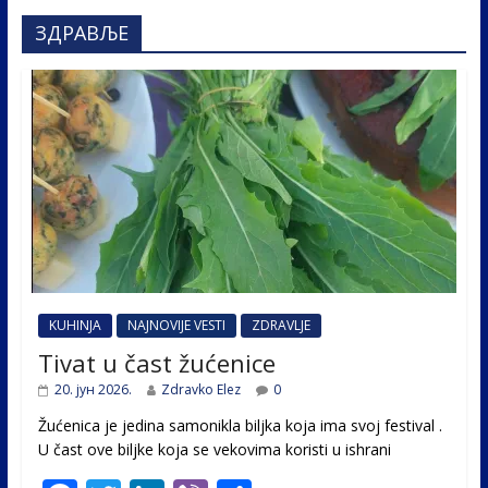
ЗДРАВЉЕ
KUHINJA
NAJNOVIJE VESTI
ZDRAVLJE
Tivat u čast žućenice
20. јун 2026.
Zdravko Elez
0
Žućenica je jedina samonikla biljka koja ima svoj festival .
U čast ovе biljke koja se vekovima koristi u ishrani