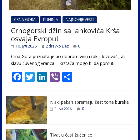
CRNA GORA
KUHINJA
NAJNOVIJE VESTI
Crnogorski džin sa Jankovića Krša
osvaja Evropu!
10. јул 2026.
Zdravko Elez
0
Crna Gora poznata je po dobrom vinu i rakiji lozovači, ali
slavu čuvenog vranca ili krstača mogo bi da pomuti
F
T
Li
Vi
S
ac
w
n
b
h
e
itt
k
er
ar
Niški pekari spremaju šest tona bureka
b
er
e
e
0
9. јул 2026.
o
dI
o
n
k
Tivat u čast žućenice