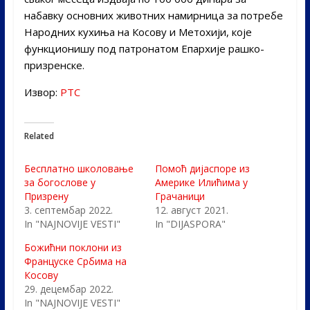
набавку основних животних намирница за потребе
Народних кухиња на Косову и Метохији, које
функционишу под патронатом Епархије рашко-
призренске.
Извор:
РТС
Related
Бесплатно школовање
Помоћ дијаспоре из
за богослове у
Америке Илићима у
Призрену
Грачаници
3. септембар 2022.
12. август 2021.
In "NAJNOVIJE VESTI"
In "DIJASPORA"
Божићни поклони из
Француске Србима на
Косову
29. децембар 2022.
In "NAJNOVIJE VESTI"