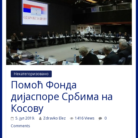
Некатегоризовано
Помоћ Фонда
дијаспоре Србима на
Косову
5. јул 2019.
Zdravko Elez
1416 Views
0
Comments