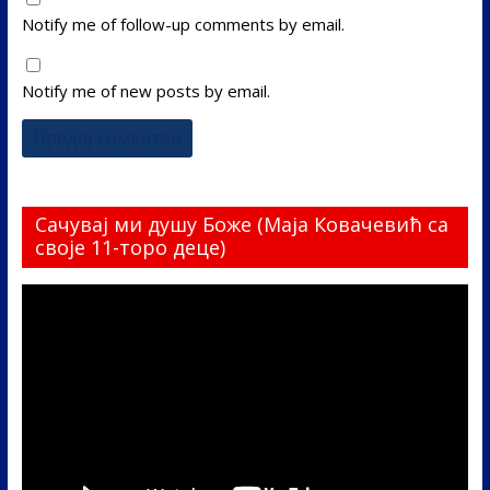
Notify me of follow-up comments by email.
Notify me of new posts by email.
Сачувај ми душу Боже (Маја Ковачевић са
своје 11-торо деце)
Прегледач
видео
записа