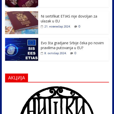
o
dI
o
n
k
Ni sertifikat ETIAS nije dovoljan za
ulazak u EU
0
21. новембар 2024.
Evo šta gradjane Srbije čeka po novim
pravilima putovanja u EU?
0
8. октобар 2024.
АКЦИЈА