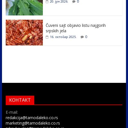
0
20. јун 2026.
Čuveni sajt objavio listu najgorih
srpskih jela
0
16. октобар 2025.
КОНТАКТ
E-mail:
redakcija@tamodaleko.co.rs
marketing@tamodaleko.co.rs