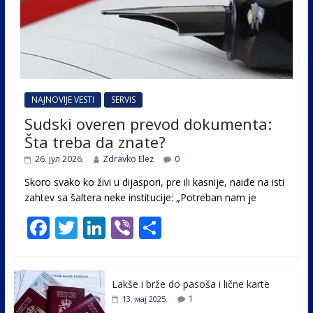
NAJNOVIJE VESTI
SERVIS
Sudski overen prevod dokumenta:
Šta treba da znate?
26. јул 2026.
Zdravko Elez
0
Skoro svako ko živi u dijaspori, pre ili kasnije, naiđe na isti
zahtev sa šaltera neke institucije: „Potreban nam je
F
T
Li
Vi
S
ac
w
n
b
h
e
itt
k
er
ar
Lakše i brže do pasoša i lične karte
b
er
e
e
1
13. мај 2025.