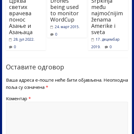
Црква
Drones
Srpkinja
светих
being used
među
врачева
to monitor
najmoćnijim
понос
WordCup
ženama
Азање и
Amerike i
24. март 2015.
Азањаца
sveta
0
28. јул 2022.
17. децембар
0
2019.
0
Оставите одговор
Ваша адреса е-поште неће бити објављена.
Неопходна
поља су означена
*
Коментар
*