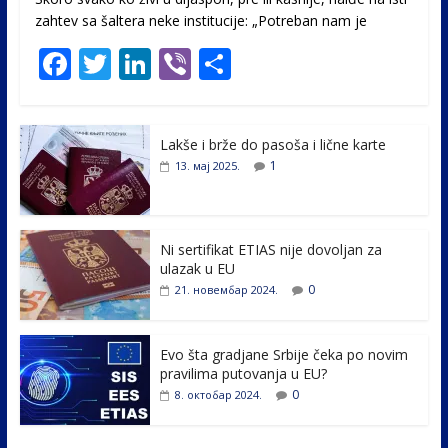
zahtev sa šaltera neke institucije: „Potreban nam je
F
T
Li
Vi
S
ac
w
n
b
h
e
itt
k
er
ar
Lakše i brže do pasoša i lične karte
b
er
e
e
1
13. мај 2025.
o
dI
o
n
k
Ni sertifikat ETIAS nije dovoljan za
ulazak u EU
0
21. новембар 2024.
Evo šta gradjane Srbije čeka po novim
pravilima putovanja u EU?
0
8. октобар 2024.