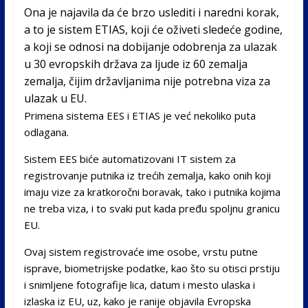
Ona je najavila da će brzo uslediti i naredni korak,
a to je sistem ETIAS, koji će oživeti sledeće godine,
a koji se odnosi na dobijanje odobrenja za ulazak
u 30 evropskih država za ljude iz 60 zemalja
zemalja, čijim državljanima nije potrebna viza za
ulazak u EU.
Primena sistema EES i ETIAS je već nekoliko puta
odlagana.
Sistem EES biće automatizovani IT sistem za
registrovanje putnika iz trećih zemalja, kako onih koji
imaju vize za kratkoročni boravak, tako i putnika kojima
ne treba viza, i to svaki put kada pređu spoljnu granicu
EU.
Ovaj sistem registrovaće ime osobe, vrstu putne
isprave, biometrijske podatke, kao što su otisci prstiju
i snimljene fotografije lica, datum i mesto ulaska i
izlaska iz EU, uz, kako je ranije objavila Evropska