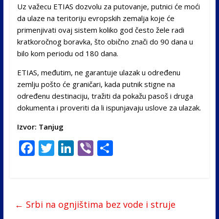
Uz važecu ETIAS dozvolu za putovanje, putnici će moći
da ulaze na teritoriju evropskih zemalja koje će
primenjivati ovaj sistem koliko god često žele radi
kratkoročnog boravka, što obično znači do 90 dana u
bilo kom periodu od 180 dana.
ETIAS, međutim, ne garantuje ulazak u određenu
zemlju pošto će graničari, kada putnik stigne na
određenu destinaciju, tražiti da pokažu pasoš i druga
dokumenta i proveriti da li ispunjavaju uslove za ulazak.
Izvor: Tanjug
F
T
Li
Vi
S
ac
w
n
b
h
e
itt
k
er
ar
b
er
e
e
←
Srbi na ognjištima bez vode i struje
o
dI