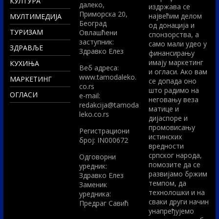
КУЛТУРА
далеко,
издржава се
Приморска 20,
највећим делом
МУЛТИМЕДИЈА
Београд
од донација и
ТУРИЗАМ
Овлашћени
спонзорства, а
заступник:
само мали удео у
ЗДРАВЉЕ
Здравко Елез
финансирању
имају маркетинг
КУХИЊА
Вeб адреса:
и огласи. Ако вам
www.tamodaleko.
МАРКЕТИНГ
се допада оно
co.rs
што радимо на
ОГЛАСИ
e-mail:
неговању веза
redakcija@tamoda
матице и
leko.co.rs
дијаспоре и
промовисању
Регистрациони
истинских
број: IN000672
вредности
српског народа,
Одговорни
помозите да се
уредник:
развијамо бржим
Здравко Елез
темпом, да
Заменик
технолошки и на
уредника:
сваки други начин
Предраг Савић
унапређујемо