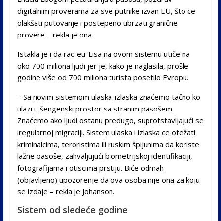
digitalnim proverama za sve putnike izvan EU, što ce
olakšati putovanje i postepeno ubrzati granične
provere – rekla je ona.
Istakla je i da rad eu-Lisa na ovom sistemu utiče na
oko 700 miliona ljudi jer je, kako je naglasila, prošle
godine više od 700 miliona turista posetilo Evropu.
– Sa novim sistemom ulaska-izlaska znaćemo tačno ko
ulazi u šengenski prostor sa stranim pasošem.
Znaćemo ako ljudi ostanu predugo, suprotstavljajući se
iregularnoj migraciji. Sistem ulaska i izlaska ce otežati
kriminalcima, teroristima ili ruskim špijunima da koriste
lažne pasoše, zahvaljujući biometrijskoj identifikaciji,
fotografijama i otiscima prstiju. Biće odmah
(objavljeno) upozorenje da ova osoba nije ona za koju
se izdaje – rekla je Johanson.
Sistem od sledeće godine