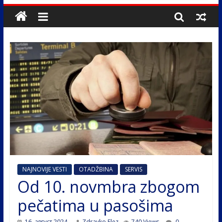
NAJNOVIJE VESTI
OTADŽBINA
SERVIS
Od 10. novmbra zbogom
pečatima u pasošima
16. август 2024.
Zdravko Elez
740 Views
0