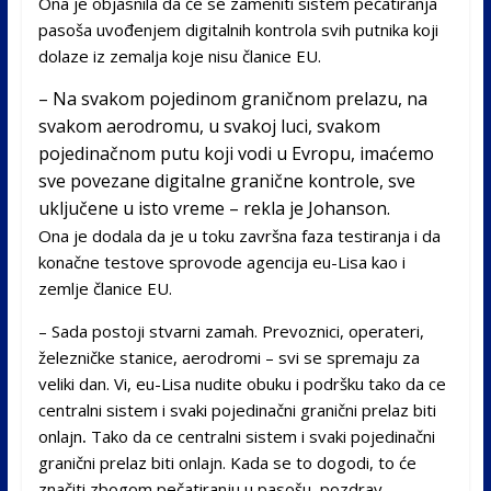
Ona je objasnila da će se zameniti sistem pečatiranja
pasoša uvođenjem digitalnih kontrola svih putnika koji
dolaze iz zemalja koje nisu članice EU.
– Na svakom pojedinom graničnom prelazu, na
svakom aerodromu, u svakoj luci, svakom
pojedinačnom putu koji vodi u Evropu, imaćemo
sve povezane digitalne granične kontrole, sve
uključene u isto vreme – rekla je Johanson.
Ona je dodala da je u toku završna faza testiranja i da
konačne testove sprovode agencija eu-Lisa kao i
zemlje članice EU.
– Sada postoji stvarni zamah. Prevoznici, operateri,
železničke stanice, aerodromi – svi se spremaju za
veliki dan. Vi, eu-Lisa nudite obuku i podršku tako da ce
centralni sistem i svaki pojedinačni granični prelaz biti
onlajn
.
Tako da ce centralni sistem i svaki pojedinačni
granični prelaz biti onlajn. Kada se to dogodi, to će
značiti zbogom pečatiranju u pasošu, pozdrav