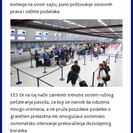
komisija na svom sajtu, puno poštovanje osnovnih
prava i zaštite podataka.
EES će na taj način zameniti trenutni sistem ručnog
pečatiranja pasoša, za koji se navodi da oduzima
mnogo vremena, a ne pruža pouzdane podatke o
graničnim prelazima niti omogućava sistemsko
sistematsko otkrivanje prekoračenja dozvoljenog
boravka.