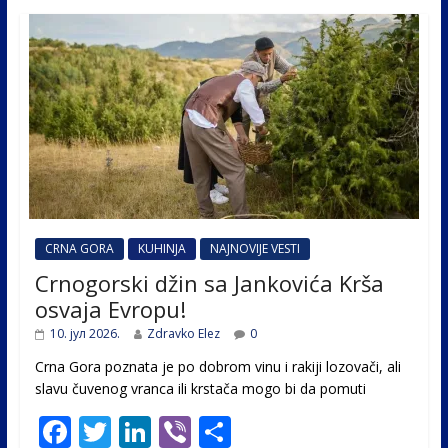
CRNA GORA
KUHINJA
NAJNOVIJE VESTI
Crnogorski džin sa Jankovića Krša
osvaja Evropu!
10. јул 2026.
Zdravko Elez
0
Crna Gora poznata je po dobrom vinu i rakiji lozovači, ali
slavu čuvenog vranca ili krstača mogo bi da pomuti
F
T
Li
Vi
S