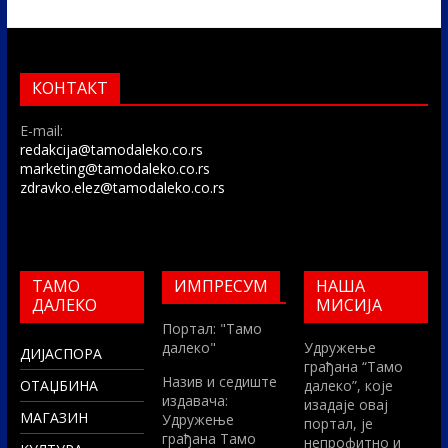
КОНТАКТ
E-mail:
redakcija@tamodaleko.co.rs
marketing@tamodaleko.co.rs
zdravko.elez@tamodaleko.co.rs
ТАМО
ИМПРЕСУМ
НАША
ДАЛЕКО
МИСИЈА
Портал: "Тамо
далеко"
Удружење
ДИЈАСПОРА
грађана “Тамо
Назив и седиште
ОТАЏБИНА
далеко”, које
издавача:
изадаје овај
МАГАЗИН
Удружење
портал, је
грађана Тамо
непрофитно и