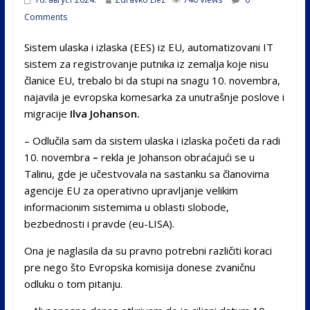
Comments
Sistem ulaska i izlaska (EES) iz EU, automatizovani IT
sistem za registrovanje putnika iz zemalja koje nisu
članice EU, trebalo bi da stupi na snagu 10. novembra,
najavila je evropska komesarka za unutrašnje poslove i
migracije
Ilva Johanson.
– Odlučila sam da sistem ulaska i izlaska početi da radi
10. novembra
–
rekla je Johanson obraćajući se u
Talinu, gde je učestvovala na sastanku sa članovima
agencije EU za operativno upravljanje velikim
informacionim sistemima u oblasti slobode,
bezbednosti i pravde (eu-LISA).
Ona je naglasila da su pravno potrebni različiti koraci
pre nego što Evropska komisija donese zvaničnu
odluku o tom pitanju.