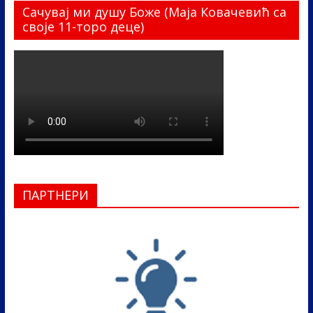
Сачувај ми душу Боже (Маја Ковачевић са
своје 11-торо деце)
ПАРТНЕРИ