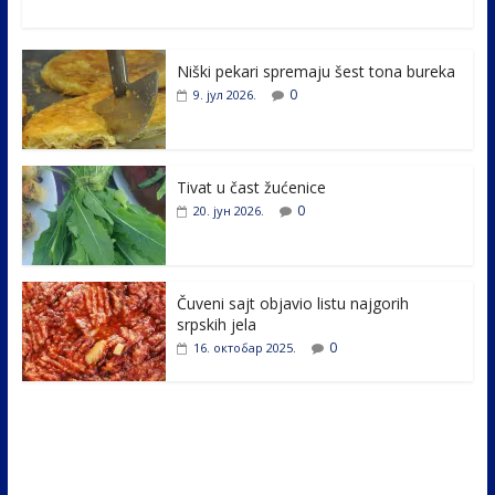
ac
w
n
b
h
e
itt
k
er
ar
Niški pekari spremaju šest tona bureka
b
er
e
e
0
9. јул 2026.
o
dI
o
n
k
Tivat u čast žućenice
0
20. јун 2026.
Čuveni sajt objavio listu najgorih
srpskih jela
0
16. октобар 2025.