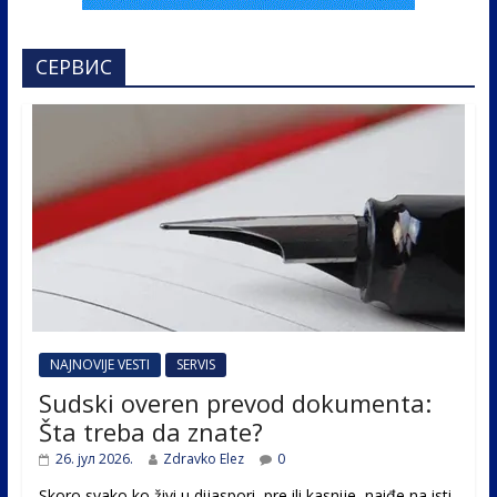
СЕРВИС
NAJNOVIJE VESTI
SERVIS
Sudski overen prevod dokumenta:
Šta treba da znate?
26. јул 2026.
Zdravko Elez
0
Skoro svako ko živi u dijaspori, pre ili kasnije, naiđe na isti