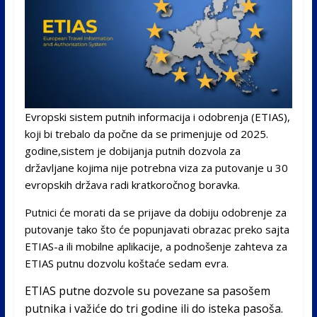
Evropski sistem putnih informacija i odobrenja (ETIAS),
koji bi trebalo da počne da se primenjuje od 2025.
godine,sistem je dobijanja putnih dozvola za
državljane kojima nije potrebna viza za putovanje u 30
evropskih država radi kratkoročnog boravka.
Putnici će morati da se prijave da dobiju odobrenje za
putovanje tako što će popunjavati obrazac preko sajta
ETIAS-a ili mobilne aplikacije, a podnošenje zahteva za
ETIAS putnu dozvolu koštaće sedam evra.
ETIAS putne dozvole su povezane sa pasošem
putnika i važiće do tri godine ili do isteka pasoša.