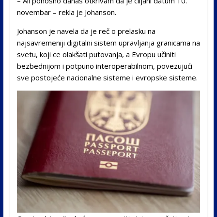
– Ali ponosno danas otkrivam da je ciljani datum 10.
novembar – rekla je Johanson.
Johanson je navela da je reč o prelasku na
najsavremeniji digitalni sistem upravljanja granicama na
svetu, koji ce olakšati putovanja, a Evropu učiniti
bezbednijom i potpuno interoperabilnom, povezujući
sve postojeće nacionalne sisteme i evropske sisteme.