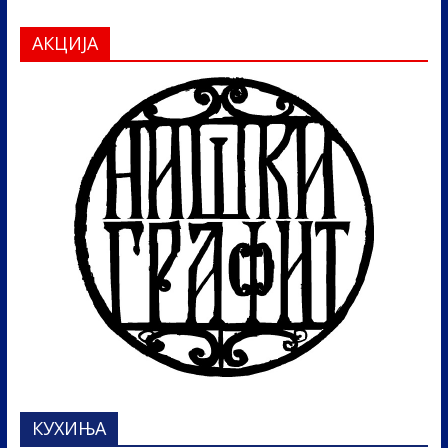
АКЦИЈА
КУХИЊА