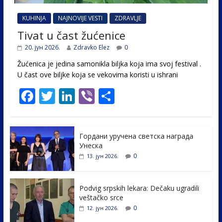
KUHINJA
NAJNOVIJE VESTI
ZDRAVLJE
Tivat u čast žućenice
20. јун 2026.
Zdravko Elez
0
Žućenica je jedina samonikla biljka koja ima svoj festival .
U čast ovе biljke koja se vekovima koristi u ishrani
F
T
Li
Vi
S
ac
w
n
b
h
e
itt
k
er
ar
Гордани уручена светска награда
b
er
e
e
Унеска
o
dI
0
13. јун 2026.
o
n
k
Podvig srpskih lekara: Dečaku ugradili
veštačko srce
0
12. јун 2026.