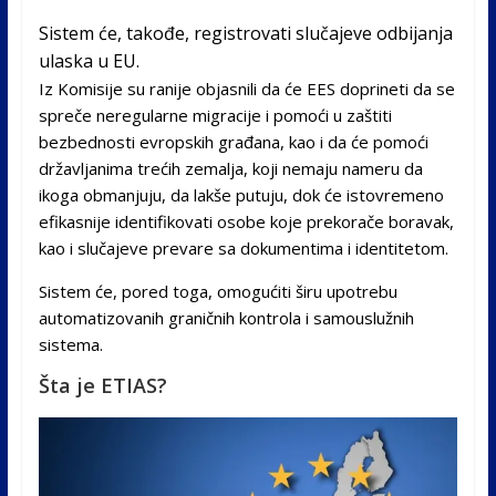
Sistem će, takođe, registrovati slučajeve odbijanja
ulaska u EU.
Iz Komisije su ranije objasnili da će EES doprineti da se
spreče neregularne migracije i pomoći u zaštiti
bezbednosti evropskih građana, kao i da će pomoći
državljanima trećih zemalja, koji nemaju nameru da
ikoga obmanjuju, da lakše putuju, dok će istovremeno
efikasnije identifikovati osobe koje prekorače boravak,
kao i slučajeve prevare sa dokumentima i identitetom.
Sistem će, pored toga, omogućiti širu upotrebu
automatizovanih graničnih kontrola i samouslužnih
sistema.
Šta je ETIAS?