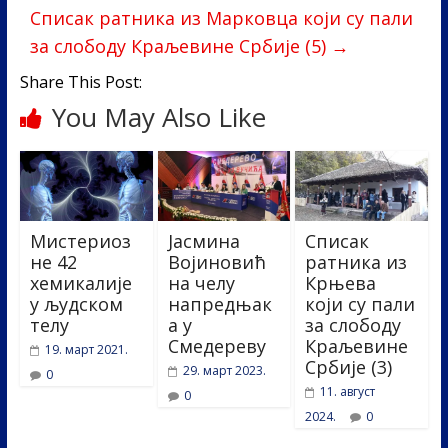
o
n
Списак ратника из Марковца који су пали
k
за слободу Краљевине Србије (5)
→
Share This Post:
You May Also Like
Мистериоз
Јасмина
Списак
не 42
Војиновић
ратника из
хемикалије
на челу
Крњева
у људском
напредњак
који су пали
телу
а у
за слободу
Смедереву
Краљевине
19. март 2021.
Србије (3)
29. март 2023.
0
11. август
0
2024.
0