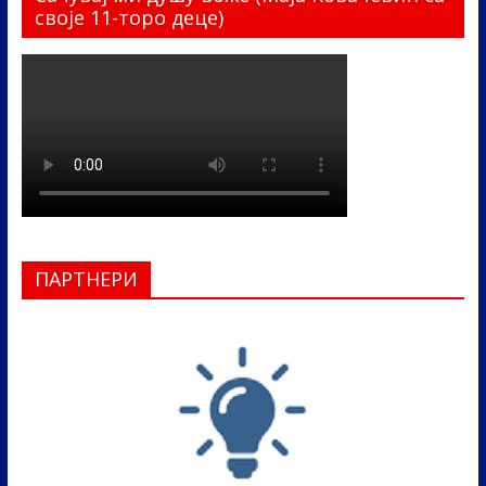
своје 11-торо деце)
ПАРТНЕРИ