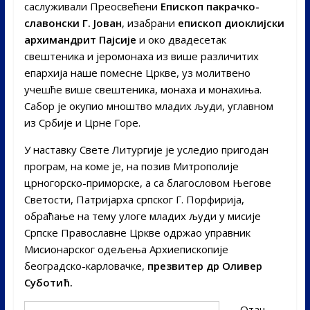
саслуживали Преосвећени
Епископ пакрачко-
славонски Г. Јован
, изабрани
епископ диоклијски
архимандрит Пајсије
и око двадесетак
свештеника и јеромонаха из више различитих
епархија наше помесне Цркве, уз молитвено
учешће више свештеника, монаха и монахиња.
Сабор је окупио мноштво младих људи, углавном
из Србије и Црне Горе.
У наставку Свете Литургије је уследио пригодан
програм, на коме је, на позив Митрополије
црногорско-приморске, а са благословом Његове
Светости, Патријарха српског Г. Порфирија,
обраћање на тему улоге младих људи у мисије
Српске Православне Цркве одржао управник
Мисионарског одељења Архиепископије
београдско-карловачке,
презвитер др Оливер
Суботић.
Отац