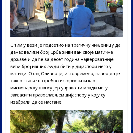
С тим у вези је подсетио на трагичну чињеницу да
данас велики број Срба живи ван своје матичне
државе и да ће за десет година највероватније
већи број наших људи бити у дијаспори него у
матици. Отац Оливер је, истовремено, навео да је
такво стање потребно искористити као
мисионарску шансу јер управо ти млади могу
заквасити православљем дијаспору у коју су
изабрали да се настане.