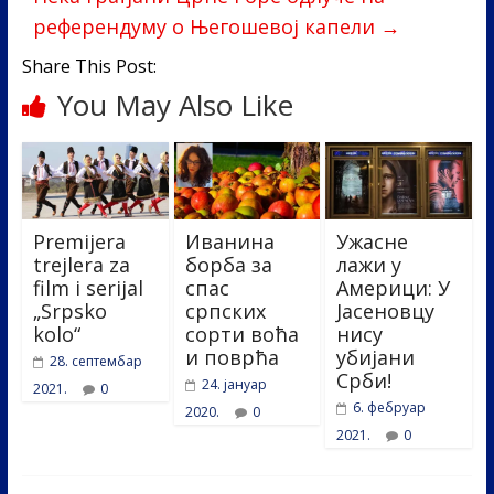
референдуму о Његошевој капели
→
Share This Post:
You May Also Like
Premijera
Иванина
Ужасне
trejlera za
борба за
лажи у
film i serijal
спас
Америци: У
„Srpsko
српских
Јасеновцу
kolo“
сорти воћа
нису
и поврћа
убијани
28. септембар
Срби!
24. јануар
2021.
0
6. фебруар
2020.
0
2021.
0