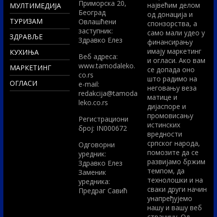
Приморска 20,
највећим делом
МУЛТИМЕДИЈА
Београд
од донација и
ТУРИЗАМ
Овлашћени
спонзорства, а
заступник:
само мали удео у
ЗДРАВЉЕ
Здравко Елез
финансирању
имају маркетинг
КУХИЊА
Вeб адреса:
и огласи. Ако вам
www.tamodaleko.
МАРКЕТИНГ
се допада оно
co.rs
што радимо на
ОГЛАСИ
e-mail:
неговању веза
redakcija@tamoda
матице и
leko.co.rs
дијаспоре и
промовисању
Регистрациони
истинских
број: IN000672
вредности
српског народа,
Одговорни
помозите да се
уредник:
развијамо бржим
Здравко Елез
темпом, да
Заменик
технолошки и на
уредника:
сваки други начин
Предраг Савић
унапређујемо
нашу и вашу веб
страницу. Од