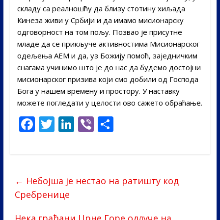
складу са реалношћу да близу стотину хиљада
Кинеза живи у Србији и да имамо мисионарску
одговорност на том пољу. Позвао је присутне
младе да се прикључе активностима Мисионарског
одељења АЕМ и да, уз Божију помоћ, заједничким
снагама учинимо што је до нас да будемо достојни
мисионарског призива који смо добили од Господа
Бога у нашем времену и простору. У наставку
можете погледати у целости ово сажето обраћање.
F
T
Li
Vi
S
ac
w
n
b
h
e
itt
k
er
ar
b
er
e
e
←
Небојша је нестао на ратишту код
o
dI
Сребренице
o
n
k
Нека грађани Црне Горе одлуче на