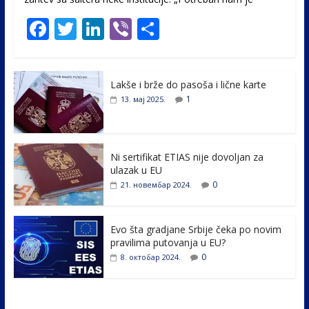
F
T
Li
Vi
S
ac
w
n
b
h
e
itt
k
er
ar
Lakše i brže do pasoša i lične karte
b
er
e
e
1
13. мај 2025.
o
dI
o
n
k
Ni sertifikat ETIAS nije dovoljan za
ulazak u EU
0
21. новембар 2024.
Evo šta gradjane Srbije čeka po novim
pravilima putovanja u EU?
0
8. октобар 2024.