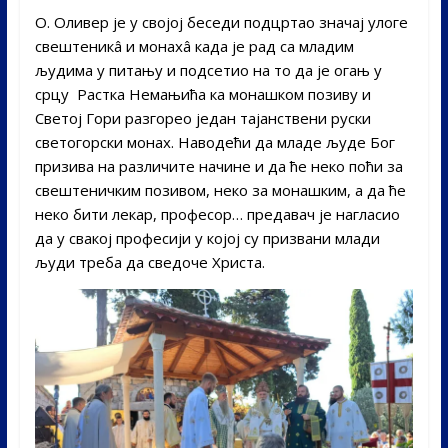
О. Оливер је у својој беседи подцртао значај улоге
свештеникâ и монахâ када је рад са младим
људима у питању и подсетио на то да је огањ у
срцу Растка Немањића ка монашком позиву и
Светој Гори разгорео један тајанствени руски
светогорски монах. Наводећи да младе људе Бог
призива на различите начине и да ће неко поћи за
свештеничким позивом, неко за монашким, а да ће
неко бити лекар, професор… предавач је нагласио
да у свакој професији у којој су призвани млади
људи треба да сведоче Христа.