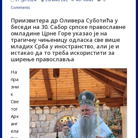
Comments
Приизвитера др Оливера Суботића у
беседи на 30. Сабор српске православне
омладине Црне Горе указао је на
трагичну чињеницу одласка све више
младих Срба у иностранство, али је и
истакао да то треба искористити за
ширење православља
На
пра
зни
к
Све
тог
Арх
анг
ела