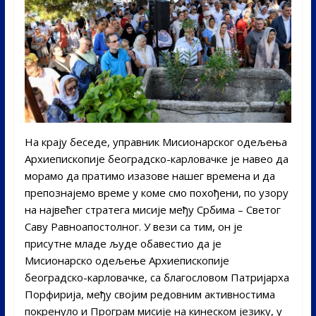
На крају беседе, управник Мисионарског одељења
Архиепископије београдско-карловачке је навео да
морамо да пратимо изазове нашег времена и да
препознајемо време у коме смо похођени, по узору
на највећег стратега мисије међу Србима – Светог
Саву Равноапостолног. У вези са тим, он је
присутне младе људе обавестио да је
Мисионарско одељење Архиепископије
београдско-карловачке, са благословом Патријарха
Порфирија, међу својим редовним активностима
покренуло и Програм мисије на кинеском језику, у