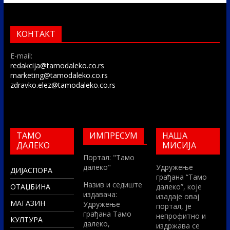
КОНТАКТ
E-mail:
redakcija@tamodaleko.co.rs
marketing@tamodaleko.co.rs
zdravko.elez@tamodaleko.co.rs
ТАМО
ИМПРЕСУМ
НАША
ДАЛЕКО
МИСИЈА
Портал: "Тамо
далеко"
Удружење
ДИЈАСПОРА
грађана “Тамо
Назив и седиште
ОТАЏБИНА
далеко”, које
издавача:
изадаје овај
МАГАЗИН
Удружење
портал, је
грађана Тамо
непрофитно и
КУЛТУРА
далеко,
издржава се