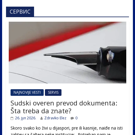
СЕРВИС
NAJNOVIJE VESTI
SERVIS
Sudski overen prevod dokumenta:
Šta treba da znate?
26. јул 2026.
Zdravko Elez
0
Skoro svako ko živi u dijaspori, pre ili kasnije, naiđe na isti
zahtev sa šaltera neke institucije: „Potreban nam je