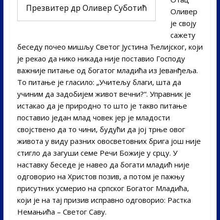
Презвитер др Оливер Суботић
Оливер
је своју
сажету
беседу почео мишљу Светог Јустина Ћелијског, који
је рекао да нико никада није поставио Господу
важније питање од богатог младића из Јеванђеља.
То питање је гласило: „Учитељу благи, шта да
учиним да задобијем живот вечни?“. Управник је
истакао да је природно то што је такво питање
поставио један млад човек јер је младости
својствено да то чини, будући да јој трње овог
живота у виду разних овосветовних брига још није
стигло да загуши семе Речи Божије у срцу. У
наставку беседе је навео да богати младић није
одговорио на Христов позив, а потом је пажњу
присутних усмерио на српског Богатог Младића,
који је на тај призив исправно одговорио: Растка
Немањића – Светог Саву.