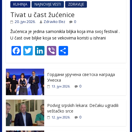
KUHINJA
NAJNOVIJE VESTI
ZDRAVLJE
Tivat u čast žućenice
20. јун 2026.
Zdravko Elez
0
Žućenica je jedina samonikla biljka koja ima svoj festival .
U čast ovе biljke koja se vekovima koristi u ishrani
F
T
Li
Vi
S
ac
w
n
b
h
e
itt
k
er
ar
Гордани уручена светска награда
b
er
e
e
Унеска
o
dI
0
13. јун 2026.
o
n
k
Podvig srpskih lekara: Dečaku ugradili
veštačko srce
0
12. јун 2026.