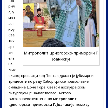
Гав
рил
а, у
ман
аст
иру
Све
тих
арх
анг
Митрополит црногорско-приморски Г.
ела
Јоаникије
на
Мих
ољској превлаци код Тивта одржан је јубиларни,
тридесети по реду Сабор српске православне
омладине Црне Горе. Светом архијерејском
литургијом је началствовао Његово
Високопреосвештенство
Митрополит
црногорско-приморски Г. Јоаникије
, коме су