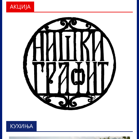
АКЦИЈА
КУХИЊА