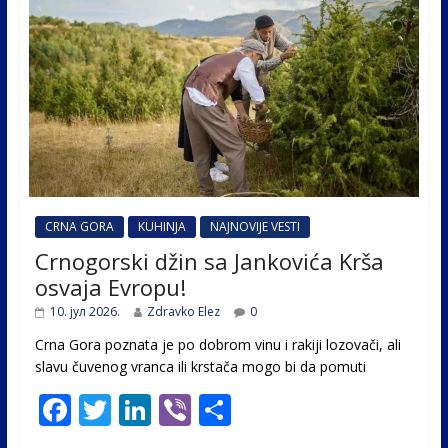
CRNA GORA
KUHINJA
NAJNOVIJE VESTI
Crnogorski džin sa Jankovića Krša
osvaja Evropu!
10. јул 2026.
Zdravko Elez
0
Crna Gora poznata je po dobrom vinu i rakiji lozovači, ali
slavu čuvenog vranca ili krstača mogo bi da pomuti
F
T
Li
Vi
S
ac
w
n
b
h