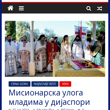
CRNA GORA
NAJNOVIJE VESTI
VERA
Мисионарска улога
младима у дијаспори
27. јул 2024.
Zdravko Elez
497 Views
0