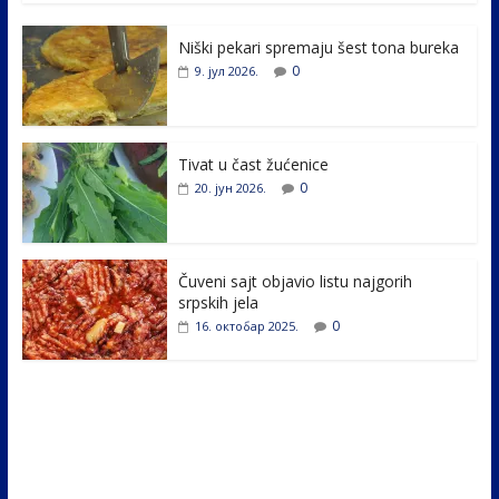
e
itt
k
er
ar
Niški pekari spremaju šest tona bureka
b
er
e
e
0
9. јул 2026.
o
dI
o
n
k
Tivat u čast žućenice
0
20. јун 2026.
Čuveni sajt objavio listu najgorih
srpskih jela
0
16. октобар 2025.