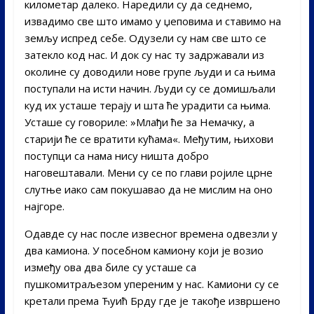
километар далеко. Наредили су да седнемо,
извадимо све што имамо у џеповима и ставимо на
земљу испред себе. Одузели су нам све што се
затекло код нас. И док су нас ту задржавали из
околине су доводили нове групе људи и са њима
поступали на исти начин. Људи су се домишљали
куд их усташе терају и шта ће урадити са њима.
Усташе су говориле: »Млађи ће за Немачку, а
старији ће се вратити кућама«. Међутим, њихови
поступци са нама нису ништа добро
наговештавали. Мени су се по глави ројиле црне
слутње иако сам покушавао да не мислим на оно
најгоре.
Одавде су нас после извесног времена одвезли у
два камиона. У посебном камиону који је возио
између ова два биле су усташе са
пушкомитраљезом упереним у нас. Kамиони су се
кретали према Ћуић Брду где је такође извршено