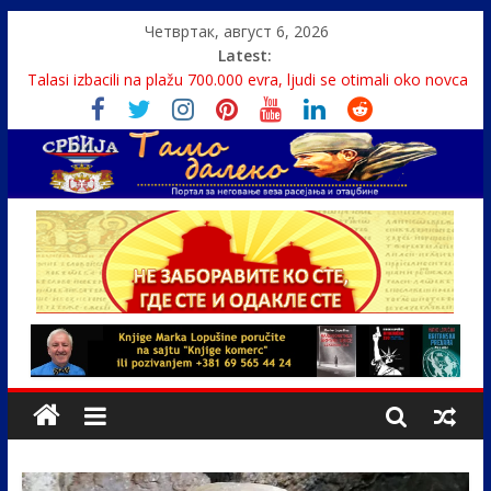
Четвртак, август 6, 2026
Latest:
Monasi spasili dete sa litice visoke 15 metara
Talasi izbacili na plažu 700.000 evra, ljudi se otimali oko novca
Srbin zaspao na Dunavu, reka ga odnela u Rumuniju
Politika i seks glavne teme srpskih medija
U Srbiji pola miliona migranata, 100 000 stranaca se zaposlilo