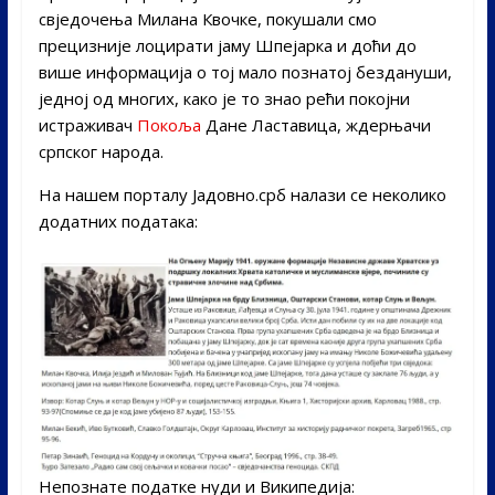
свједочења Милана Квочке, покушали смо
прецизније лоцирати јаму Шпејарка и доћи до
више информација о тој мало познатој бездануши,
једној од многих, како је то знао рећи покојни
истраживач
Покоља
Дане Ластавица, ждерњачи
српског народа.
На нашем порталу Јадовно.срб налази се неколико
додатних података:
Непознате податке нуди и Википедија: