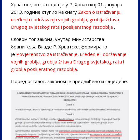
Хрватске, познато да је у Р. Хрватској 01. јануара
2013. године ступио на снагу
Zakon o istraživanju,
uređenju i održavanju vojnih groblja, groblja žrtava
Drugog svjetskog rata i poslijeratnog razdoblja
.
Словом тог закона, унутар Министарства
бранитеља Владе Р. Хрватске, формирано
је
Povjerenstvо za istraživanje, uređenje i održavanje
vojnih groblja, groblja žrtava Drugog svjetskog rata i
groblja poslijeratnog razdoblja
.
Поред осталог, законом је предвиђено и сљједеће: