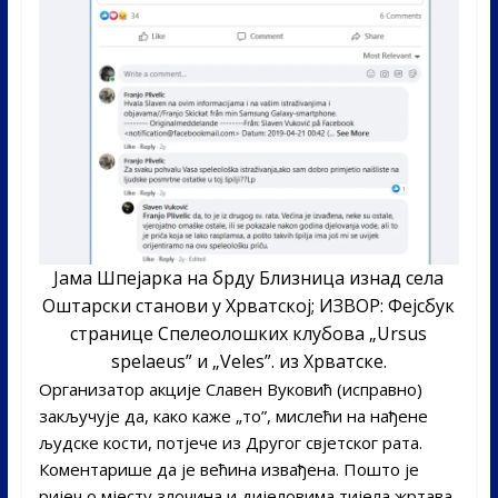
Јама Шпејарка на брду Близница изнад села
Оштарски станови у Хрватској; ИЗВОР: Фејсбук
странице Спелеолошких клубова „Ursus
spelaeus” и „Veles”. из Хрватске.
Организатор акције Славен Вуковић (исправно)
закључује да, како каже „то”, мислећи на нађене
људске кости, потјече из Другог свјетског рата.
Коментарише да је већина извађена. Пошто је
ријеч о мјесту злочина и дијеловима тијела жртава