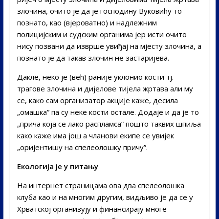
злочина, очито је да је господину Вуковићу то
познато, као (вјероватно) и надлежним
полицијским и судским органима јер исти очито
нису позвани да изврше увиђај на мјесту злочина, а
познато је да такав злочин не застаријева.
Дакле, неко је (већ) раније уклонио кости тј.
трагове злочина и дијелове тијела жртава али му
се, како сам организатор акције каже, десила
„омашка” па су неке кости остале. Додаје и да је то
„прича која се лако распламса” пошто таквих шпиља
како каже има још а чланови екипе се увијек
„оријентишу на спелеолошку причу”.
Екологија је у питању
На интернет страницама ова два спелеолошка
клуба као и на многим другим, видљиво је да се у
Хрватској организују и финансирају многе