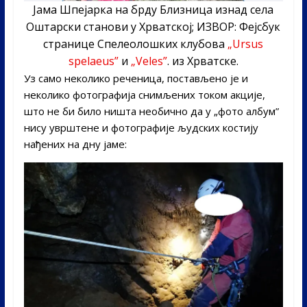
Јама Шпејарка на брду Близница изнад села
Оштарски станови у Хрватској; ИЗВОР: Фејсбук
странице Спелеолошких клубова
„Ursus
spelaeus”
и
„Veles”
. из Хрватске.
Уз само неколико реченица, постављено је и
неколико фотографија снимљених током акције,
што не би било ништа необично да у „фото албум”
нису уврштене и фотографије људских костију
нађених на дну јаме: