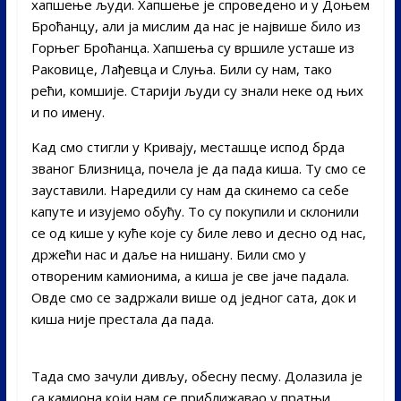
хапшење људи. Хапшење је спроведено и у Доњем
Броћанцу, али ја мислим да нас је највише било из
Горњег Броћанца. Хапшења су вршиле усташе из
Раковице, Лађевца и Слуња. Били су нам, тако
рећи, комшије. Старији људи су знали неке од њих
и по имену.
Kад смо стигли у Kривају, месташце испод брда
званог Близница, почела је да пада киша. Ту смо се
зауставили. Наредили су нам да скинемо са себе
капуте и изујемо обућу. То су покупили и склонили
се од кише у куће које су биле лево и десно од нас,
држећи нас и даље на нишану. Били смо у
отвореним камионима, а киша је све јаче падала.
Овде смо се задржали више од једног сата, док и
киша није престала да пада.
Тада смо зачули дивљу, обесну песму. Долазила је
са камиона који нам се приближавао у пратњи