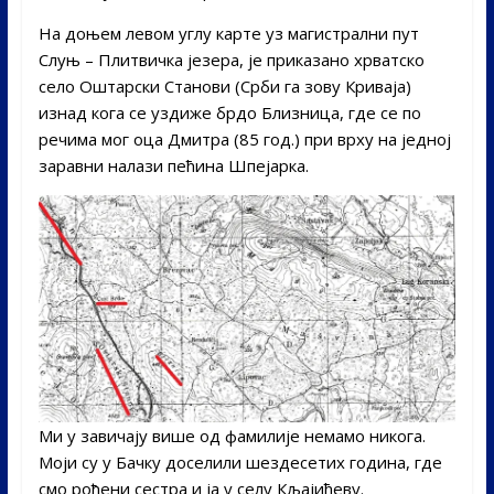
На доњем левом углу карте уз магистрални пут
Слуњ – Плитвичка језера, је приказано хрватско
село Оштарски Станови (Срби га зову Криваја)
изнад кога се уздиже брдо Близница, где се по
речима мог оца Дмитра (85 год.) при врху на једној
заравни налази пећина Шпејарка.
Ми у завичају више од фамилије немамо никога.
Моји су у Бачку доселили шездесетих година, где
смо рођени сестра и ја у селу Кљајићеву.