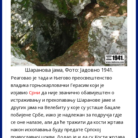
Шаранова јама, Фото: Јадовно 1941.
Реаговао је тада и Његово преосвештенство
владика горњокарловачки Герасим који је
изјавио
Срни
да није званично обавијештен о
истраживању и прекопавању Шаранове јаме и
других јама на Велебиту у које су усташе бацале
побијене Србе, иако је надлежан за подручја гдје
се оне налазе, али да ће тражити да кости жртава
након ископавања буду предате Српској
православној цркви. Додао је и да су Кости жртава