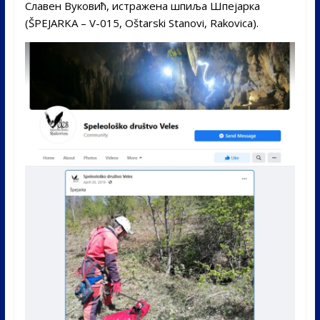
Славен Вуковић, истражена шпиља Шпејарка
(ŠPEJARKA – V-015, Oštarski Stanovi, Rakovica).