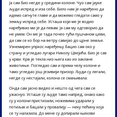
Ја сам био негде у средини колоне. Чуо сам јауке
људи испред и иза себе. Било нам је наређено да
идемо сагнуте главе и да можемо гледати само у
земљу испред себе. Усташа који ме је водио
наређивао ми је да певам. Ја сам му одговорио да
не умем. Он ме је тада почео тући пушчаном цеви,
да сам се ко бор на ветру савијао до црне земље.
Узнемирен упркос наређењу бацио сам око у
страну и угледао лугара Николу Цвејића. Био је сав
у крви. Kрв је текла низ њега као из заклане
животиње. Погледао сам и према челу колоне и
тамо угледао још језивији призор. Људи су легали,
негде су нестајали, колона се смањивала.
Онда сам јасно видео и нешто од чега сам се
ужаснуо. Усташе су људе тамо напред, онако како
су у колони пристизали, ножевима ударали у
потиљак и бацали у провалију — неку пећину која
се ту налазила. До мене су допирали њихови