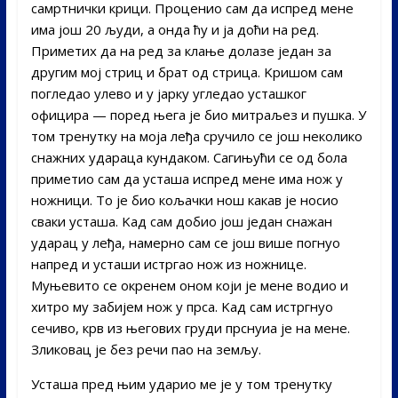
самртнички крици. Проценио сам да испред мене
има још 20 људи, а онда ћу и ја доћи на ред.
Приметих да на ред за клање долазе један за
другим мој стриц и брат од стрица. Kришом сам
погледао улево и у јарку угледао усташког
официра — поред њега је био митраљез и пушка. У
том тренутку на моја леђа сручило се још неколико
снажних удараца кундаком. Сагињући се од бола
приметио сам да усташа испред мене има нож у
ножници. То је био кољачки нош какав је носио
сваки усташа. Kад сам добио још један снажан
ударац у леђа, намерно сам се још више погнуо
напред и усташи истргао нож из ножнице.
Муњевито се окренем оном који је мене водио и
хитро му забијем нож у прса. Kад сам истргнуо
сечиво, крв из његових груди прснуиа је на мене.
Зликовац је без речи пао на земљу.
Усташа пред њим ударио ме је у том тренутку