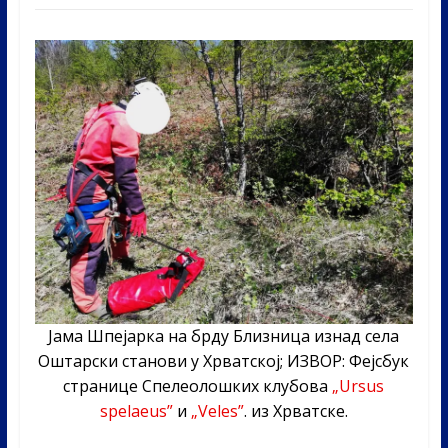
Јама Шпејарка на брду Близница изнад села
Оштарски станови у Хрватској; ИЗВОР: Фејсбук
странице Спелеолошких клубова
„Ursus
spelaeus”
и
„Veles”
. из Хрватске.