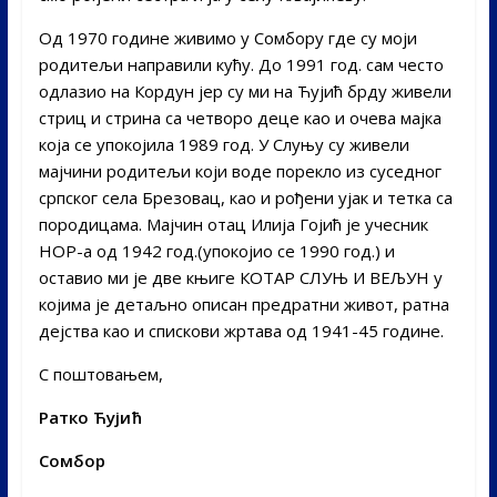
Од 1970 године живимо у Сомбору где су моји
родитељи направили кућу. До 1991 год. сам често
одлазио на Кордун јер су ми на Ћујић брду живели
стриц и стрина са четворо деце као и очева мајка
која се упокојила 1989 год. У Слуњу су живели
мајчини родитељи који воде порекло из суседног
српског села Брезовац, као и рођени ујак и тетка са
породицама. Мајчин отац Илија Гојић је учесник
НОР-а од 1942 год.(упокојио се 1990 год.) и
оставио ми је две књиге КОТАР СЛУЊ И ВЕЉУН у
којима је детаљно описан предратни живот, ратна
дејства као и спискови жртава од 1941-45 године.
С поштовањем,
Ратко Ћујић
Сомбор