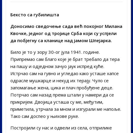
Бексто са губилишта
Доносимо сведочење сада већ покојног Милана
Kвочке, једног од тројице Срба који су успјели
да побјегну са кланице над јамом Шпејарка.
Било је то у зору 30-ог јула 1941. године.
Припремао сам благо које је брат требало да тера
на пашу и одједном зачуо јаук испред куће.
Истрчао сам на гувно и угледао како усташе хапсе
одрасле мушкарце и некуд их терају. Чуло се
запомагање жена, цика и плач пробуђене деце.
Потрчао сам назад према штали у намери да се
прикријем. Двојица усташа су ме, међутим,
приметила, утрчала за мном и изгурали ме напоље.
Тако сам доспео у њихове руке.
Постројили су нас и одвели из села, отприлике