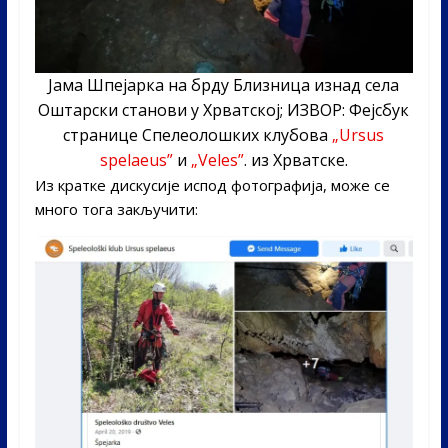
Јама Шпејарка на брду Близница изнад села
Оштарски станови у Хрватској; ИЗВОР: Фејсбук
странице Спелеолошких клубова
„Ursus
spelaeus”
и
„Veles”
. из Хрватске.
Из кратке дискусије испод фотографија, може се
много тога закључити: