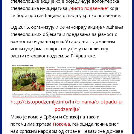
спелеолошке акције које обједињује волонтерска
спелеолошка иницијатива
„Чисто подземље”
која
се бори против бацања отпада у кршко подземље.
Од 2015. организују и финансирају акције чишћења
спелеолошких објеката и предавања за јавност о
важности очувања крша. У сарадњи с државним
институцијама конкретно утјечу на политику
заштите кршког подземља Р. Хрватске.
http://cistopodzemlje.info/hr/o-nama/o-otpadu-u-
podzemlju/
Мало је коме у Србији и Српској па тако и
потомцима жртава
Покоља
, геноцида почињеног
над српским народом од стране Независне Државе