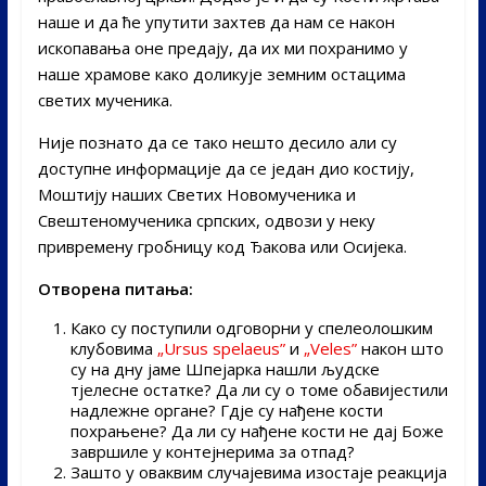
наше и да ће упутити захтев да нам се након
ископавања оне предају, да их ми похранимо у
наше храмове како доликује земним остацима
светих мученика.
Није познато да се тако нешто десило али су
доступне информације да се један дио костију,
Моштију наших Светих Новомученика и
Свештеномученика српских, одвози у неку
привремену гробницу код Ђакова или Осијека.
Отворена питања:
Како су поступили одговорни у спелеолошким
клубовима
„Ursus spelaeus”
и
„Veles”
након што
су на дну јаме Шпејарка нашли људске
тјелесне остатке? Да ли су о томе обавијестили
надлежне органе? Гдје су нађене кости
похрањене? Да ли су нађене кости не дај Боже
завршиле у контејнерима за отпад?
Зашто у оваквим случајевима изостаје реакција