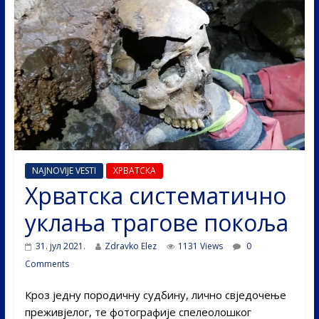
NAJNOVIJE VESTI
ХРВАТСКА
Хрватска систематично
уклања трагове покоља
31. јул 2021.
Zdravko Elez
1131 Views
0
Comments
Кроз једну породичну судбину, лично свједочење
преживјелог, те фотографије спелеолошког