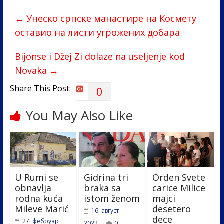
b
er
e
e
←
Унеско српске манастире на Космету
o
dI
оставио на листи угрожених добара
o
n
k
Bijonse i Džej Zi dolaze na useljenje kod
Novaka
→
Share This Post:
0
You May Also Like
U Rumi se
Gidrina tri
Orden Svete
obnavlja
braka sa
carice Milice
rodna kuća
istom ženom
majci
Mileve Marić
desetero
16. август
dece
27. фебруар
2022.
0