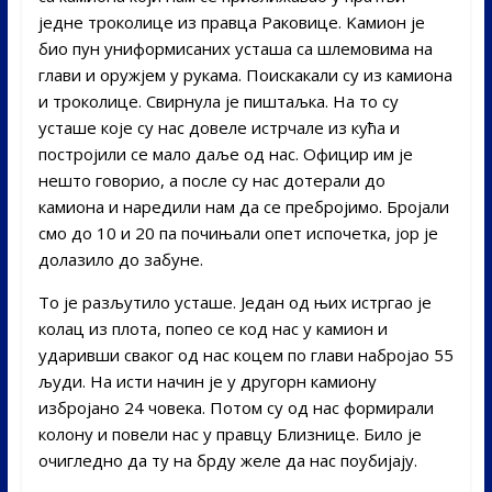
једне троколице из правца Раковице. Kамион је
био пун униформисаних усташа са шлемовима на
глави и оружјем у рукама. Поискакали су из камиона
и троколице. Свирнула је пиштаљка. На то су
усташе које су нас довеле истрчале из кућа и
постројили се мало даље од нас. Официр им је
нешто говорио, а после су нас дотерали до
камиона и наредили нам да се пребројимо. Бројали
смо до 10 и 20 па почињали опет испочетка, јор је
долазило до забуне.
То је разљутило усташе. Један од њих истргао је
колац из плота, попео се код нас у камион и
ударивши сваког од нас коцем по глави набројао 55
људи. На исти начин је у другорн камиону
избројано 24 човека. Потом су од нас формирали
колону и повели нас у правцу Близнице. Било је
очигледно да ту на брду желе да нас поубијају.