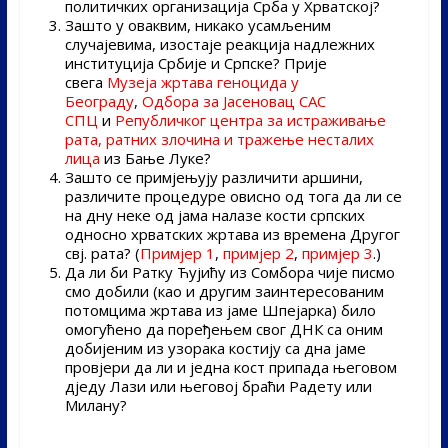
политичких организација Срба у Хрватској?
Зашто у оваквим, никако усамљеним
случајевима, изостаје реакција надлежних
институција Србије и Српске? Прије
свега
Музеја жртава геноцида у
Београду
,
Одбора за Јасеновац САС
СПЦ
и
Републичког центра за истраживање
рата, ратних злочина и тражење несталих
лица
из Бање Луке?
Зашто се примјењују различити аршини,
различите процедуре овисно од тога да ли се
на дну неке од јама налазе кости српских
односно хрватских жртава из времена Другог
свј. рата? (
Примјер 1
,
примјер 2
,
примјер 3
.)
Да ли би Ратку Ћујићу из Сомбора чије писмо
смо добили (као и другим заинтересованим
потомцима жртава из јаме Шпејарка) било
омогућено да поређењем свог ДНК са оним
добијеним из узорака костију са дна јаме
провјери да ли и једна кост припада његовом
дједу Лази или његовој браћи Радету или
Милану?