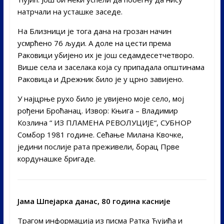
натрчали на усташке заседе.
На Близници је тога дана на грозан начин
усмрћено 76 људи. А доле на цести према
Раковици убијено их је још седамдесетчетворо.
Више села и заселака која су припадала општинама
Раковица и Дрежник било је у црно завијено.
У најцрње рухо било је увијено моје село, мој
рођени Броћанац. Извор: Књига – Владимир
Козлина “ ИЗ ПЛАМЕНА РЕВОЛУЦИЈЕ“, СУБНОР
Сомбор 1981 године. Сећање Милана Kвочке,
једини послије рата преживели, борац Прве
кордунашке бригаде.
Јама Шпејарка данас, 80 година касније
Трагом информација из писма Ратка Ћујића и