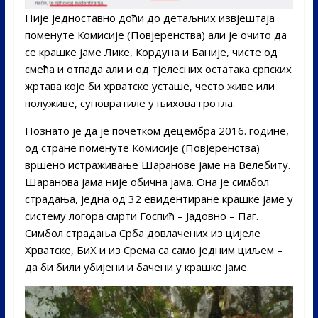
Није једноставно доћи до детаљних извјештаја
поменуте Комисије (Повјеренства) али је очито да
се крашке јаме Лике, Кордуна и Баније, чисте од
смећа и отпада али и од тјелесних остатака српских
жртава које би хрватске усташе, често живе или
полуживе, суновратиле у њихова гротла.
Познато је да је почетком децембра 2016. године,
од стране поменуте Комисије (Повјеренства)
вршено истраживање Шаранове јаме на Велебиту.
Шаранова јама није обична јама. Она је симбол
страдања, једна од 32 евидентиране крашке јаме у
систему логора смрти Госпић – Јадовно – Паг.
Симбол страдања Срба довлачених из цијеле
Хрватске, БиХ и из Срема са само једним циљем –
да би били убијени и бачени у крашке јаме.