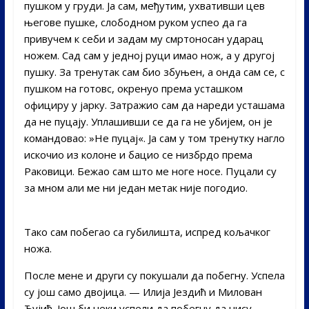
пушком у груди. Ја сам, међутим, ухвативши цев
његове пушке, слободном руком успео да га
привучем к себи и задам му смртоносан ударац
ножем. Сад сам у једној руци имао нож, а у другој
пушку. За тренутак сам био збуњен, а онда сам се, с
пушком на готовс, окренуо према усташком
официру у јарку. Затражио сам да нареди усташама
да не пуцају. Уплашивши се да га не убијем, он је
командовао: »Не пуцај«. Ја сам у том тренутку нагло
искочио из колоне и бацио се низбрдо према
Раковици. Бежао сам што ме ноге носе. Пуцали су
за мном али ме ни један метак није погодио.
Тако сам побегао са губилишта, испред кољачког
ножа.
После мене и други су покушали да побегну. Успела
су још само двојица. — Илија Јездић и Милован
Ћујић. Још би неки успели да побегну да нису