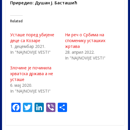
Приредио: Душан Ј. Басташић
Related
Усташе поред убијене
Ни реч о Србима на
деце са Козаре
споменику усташких
1. децембар 2021.
жртава
In "NAJNOVIJE VESTI"
28. април 2022.
In "NAJNOVIJE VESTI"
Злочине је починила
хрватска држава а не
усташе
6. мај 2020.
In "NAJNOVIJE VESTI"
F
T
Li
Vi
S
ac
w
n
b
h
e
itt
k
er
ar