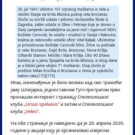
Ипак, изненађење је било велико кад смо тражећи
јаму Шпејарка, једноставном Гугл претрагом прво
пронашли интернет страницу Спелеолошког
клуба
„Ursus spelaeus”
а затим и Спелеолошког
клуба
„Veles”
.
На обе странице је наведено да је 20. априла 2020.
године у акцији коју је организовао извјесни