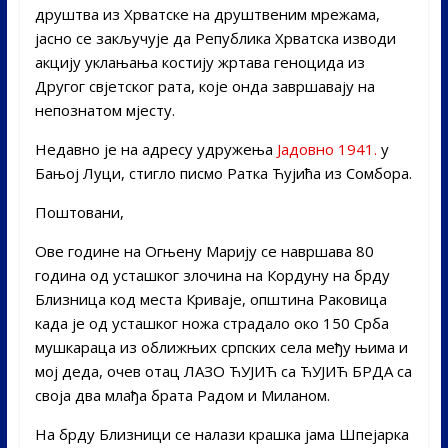
друштва из Хрватске на друштвеним мрежама,
јасно се закључује да Република Хрватска изводи
акцију уклањања костију жртава геноцида из
Другог свјетског рата, које онда завршавају на
непознатом мјесту.
Недавно је на адресу удружења
Јадовно 1941.
у
Бањој Луци, стигло писмо Ратка Ћујића из Сомбора.
Поштовани,
Ове године на Огњену Марију се навршава 80
година од усташког злочина на Кордуну на брду
Близница код места Криваје, општина Раковица
када је од усташког ножа страдало око 150 Срба
мушкараца из оближњих српских села међу њима и
мој деда, очев отац ЛАЗО ЋУЈИЋ са ЋУЈИЋ БРДА са
своја два млађа брата Радом и Миланом.
На брду Близници се налази крашка јама Шпејарка