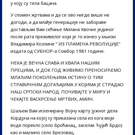
у коју су тела бацана.
У спомен жртвама и да се ово нигде више не
догоди, а да млађе генерације не забораве
достављам Вам сећање Милана Квочке јединог
после рата преживелог који је то изнео у књизи
Владимира Козлине “ ИЗ ПЛАМЕНА РЕВОЛУЦИЈЕ“
издата од СУБНОР-а Сомбор 1981 године.
НЕКА ЈЕ ВЕЧНА СЛАВА И ХВАЛА НАШИМ
ПРЕЦИМА, И ДОК ГОД ЖИВИМО ПРЕНОСИЋЕМО
МЛАЂИМ ПОКОЛЕЊИМА ИСТИНУ О ТИМ
СТРАВИЧНИМ ДОГАЂАЈИМА У КОЈИМА ЈЕ СТРАДАО
НАШ СРПСКИ НАРОД. ПОЧИВАЈТЕ У МИРУ И
ЧЕКАЈТЕ ВАСКРСЕЊЕ МРТВИХ, АМИН.
Шаљем Вам искенирану Војну карту јужног дела
Кордуна на којој су приказана села из кога моји
воде порекло (село Броћанац, заселак Ћујић Брдо)
као и мајчино село Брезовац.