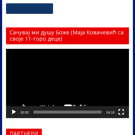
Сачувај ми душу Боже (Маја Ковачевић са
своје 11-торо деце)
Прегледач
видео
записа
00:00
04:10
ПАРТНЕРИ