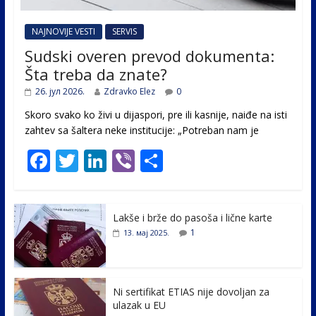
NAJNOVIJE VESTI
SERVIS
Sudski overen prevod dokumenta:
Šta treba da znate?
26. јул 2026.
Zdravko Elez
0
Skoro svako ko živi u dijaspori, pre ili kasnije, naiđe na isti
zahtev sa šaltera neke institucije: „Potreban nam je
F
T
Li
Vi
S
ac
w
n
b
h
e
itt
k
er
ar
Lakše i brže do pasoša i lične karte
b
er
e
e
1
13. мај 2025.
o
dI
o
n
k
Ni sertifikat ETIAS nije dovoljan za
ulazak u EU