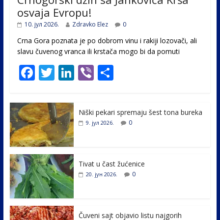
osvaja Evropu!
10. јул 2026.
Zdravko Elez
0
Crna Gora poznata je po dobrom vinu i rakiji lozovači, ali
slavu čuvenog vranca ili krstača mogo bi da pomuti
F
T
Li
Vi
S
ac
w
n
b
h
e
itt
k
er
ar
Niški pekari spremaju šest tona bureka
b
er
e
e
0
9. јул 2026.
o
dI
o
n
k
Tivat u čast žućenice
0
20. јун 2026.
Čuveni sajt objavio listu najgorih