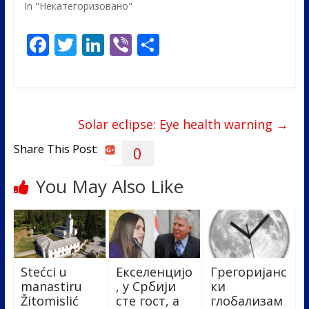
In "Некатегоризовано"
F
T
Li
Vi
S
ac
w
n
b
h
e
itt
k
er
ar
b
er
e
e
Solar eclipse: Eye health warning
→
o
dI
o
n
Share This Post:
0
k
You May Also Like
Stećci u
Екселенцијо
Грегоријанс
manastiru
, у Србији
ки
Žitomislić
сте гост, а
глобализам