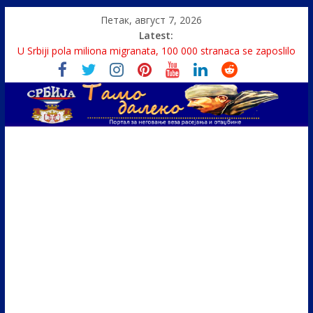
Петак, август 7, 2026
Latest:
U Srbiji pola miliona migranata, 100 000 stranaca se zaposlilo
Како је „Господар књига“ проглашен народним
непријатељем
Čije je pravo na istinu o Nikoli Tesli?
Srbin zaspao na Dunavu, reka ga odnela u Rumuniju
Politika i seks glavne teme srpskih medija