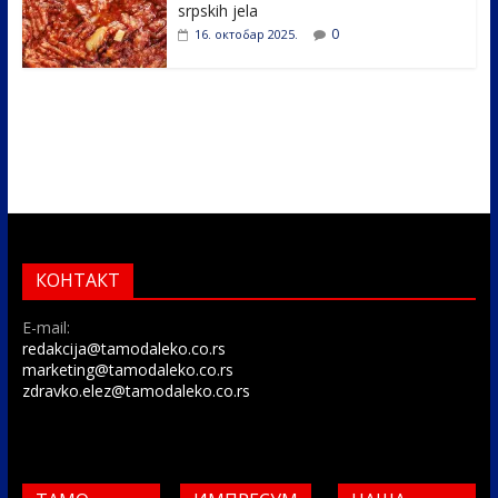
srpskih jela
0
16. октобар 2025.
КОНТАКТ
E-mail:
redakcija@tamodaleko.co.rs
marketing@tamodaleko.co.rs
zdravko.elez@tamodaleko.co.rs