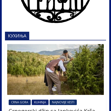
КУХИЊА
CRNA GORA
KUHINJA
NAJNOVIJE VESTI
Crnogorski džin sa Jankovića Krša