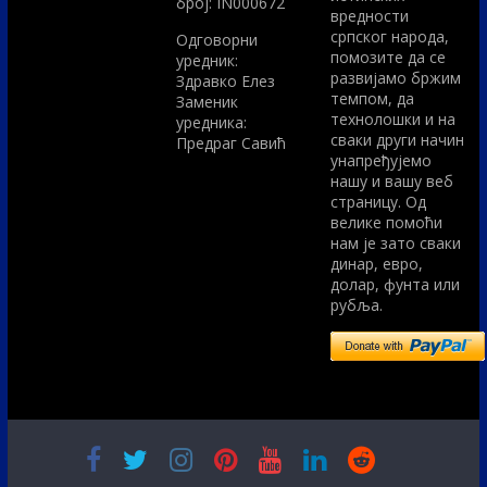
број: IN000672
вредности
српског народа,
Одговорни
помозите да се
уредник:
развијамо бржим
Здравко Елез
темпом, да
Заменик
технолошки и на
уредника:
сваки други начин
Предраг Савић
унапређујемо
нашу и вашу веб
страницу. Од
велике помоћи
нам је зато сваки
динар, евро,
долар, фунта или
рубља.