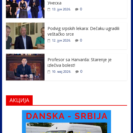
b
er
e
e
Унеска
o
dI
0
13. јун 2026.
o
n
k
Podvig srpskih lekara: Dečaku ugradili
veštačko srce
0
12. јун 2026.
Profesor sa Harvarda: Starenje je
izlečiva bolest!
0
10. мај 2026.
АКЦИЈА