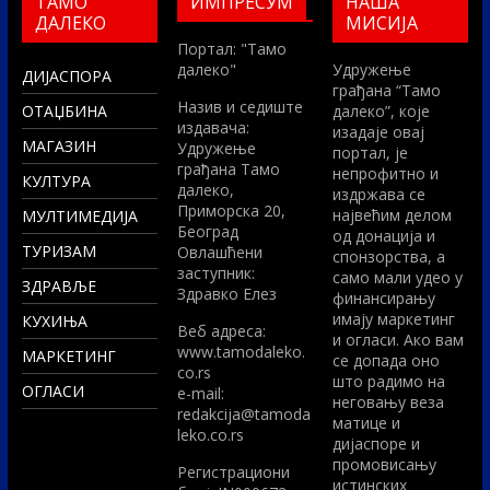
ТАМО
ИМПРЕСУМ
НАША
ДАЛЕКО
МИСИЈА
Портал: "Тамо
далеко"
Удружење
ДИЈАСПОРА
грађана “Тамо
Назив и седиште
ОТАЏБИНА
далеко”, које
издавача:
изадаје овај
МАГАЗИН
Удружење
портал, је
грађана Тамо
непрофитно и
КУЛТУРА
далеко,
издржава се
Приморска 20,
највећим делом
МУЛТИМЕДИЈА
Београд
од донација и
ТУРИЗАМ
Овлашћени
спонзорства, а
заступник:
само мали удео у
ЗДРАВЉЕ
Здравко Елез
финансирању
имају маркетинг
КУХИЊА
Вeб адреса:
и огласи. Ако вам
www.tamodaleko.
МАРКЕТИНГ
се допада оно
co.rs
што радимо на
ОГЛАСИ
e-mail:
неговању веза
redakcija@tamoda
матице и
leko.co.rs
дијаспоре и
промовисању
Регистрациони
истинских