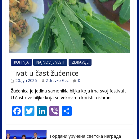
KUHINJA
NAJNOVIJE VESTI
ZDRAVLJE
Tivat u čast žućenice
20. јун 2026.
Zdravko Elez
0
Žućenica je jedina samonikla biljka koja ima svoj festival .
U čast ovе biljke koja se vekovima koristi u ishrani
F
T
Li
Vi
S
ac
w
n
b
h
e
itt
k
er
ar
Гордани уручена светска награда