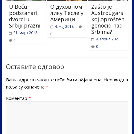
U Beču
О духовном
Zašto je
podstanari,
лику Тесле у
Austrougars
dvorci u
Америци
koj oprošten
Srbiji prazni!
genocid nad
4. мај 2018.
Srbima?
31. март 2018.
0
9. април 2021.
1
0
Оставите одговор
Ваша адреса е-поште неће бити објављена.
Неопходна
поља су означена
*
Коментар
*