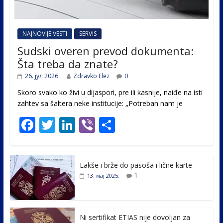
NAJNOVIJE VESTI
SERVIS
Sudski overen prevod dokumenta:
Šta treba da znate?
26. јул 2026.
Zdravko Elez
0
Skoro svako ko živi u dijaspori, pre ili kasnije, naiđe na isti
zahtev sa šaltera neke institucije: „Potreban nam je
F
T
Li
Vi
S
ac
w
n
b
h
e
itt
k
er
ar
Lakše i brže do pasoša i lične karte
b
er
e
e
1
13. мај 2025.
o
dI
o
n
k
Ni sertifikat ETIAS nije dovoljan za