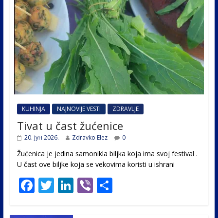
KUHINJA
NAJNOVIJE VESTI
ZDRAVLJE
Tivat u čast žućenice
20. јун 2026.
Zdravko Elez
0
Žućenica je jedina samonikla biljka koja ima svoj festival .
U čast ovе biljke koja se vekovima koristi u ishrani
F
T
Li
Vi
S
ac
w
n
b
h
e
itt
k
er
ar