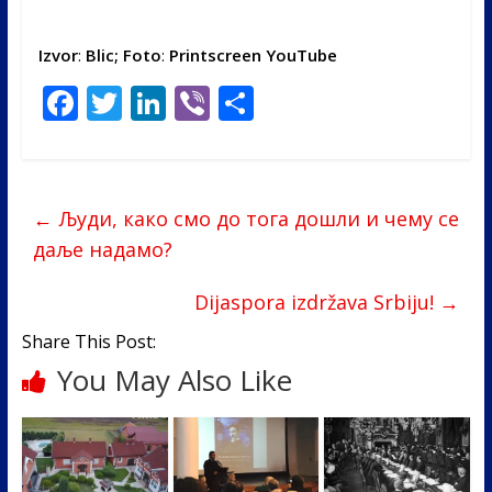
Izvor
:
Blic;
Foto
:
Printscreen YouTube
F
T
Li
Vi
S
ac
w
n
b
h
e
itt
k
er
ar
b
er
e
e
←
Људи, како смо до тога дошли и чему се
o
dI
даље надамо?
o
n
Dijaspora izdržava Srbiju!
→
k
Share This Post:
You May Also Like