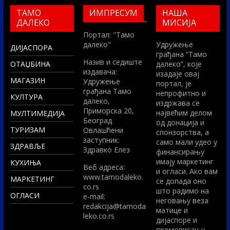
ТАМО
ИМПРЕСУМ
НАША
ДАЛЕКО
МИСИЈА
Портал: "Тамо
далеко"
Удружење
ДИЈАСПОРА
грађана “Тамо
Назив и седиште
ОТАЏБИНА
далеко”, које
издавача:
изадаје овај
МАГАЗИН
Удружење
портал, је
грађана Тамо
непрофитно и
КУЛТУРА
далеко,
издржава се
Приморска 20,
највећим делом
МУЛТИМЕДИЈА
Београд
од донација и
ТУРИЗАМ
Овлашћени
спонзорства, а
заступник:
само мали удео у
ЗДРАВЉЕ
Здравко Елез
финансирању
имају маркетинг
КУХИЊА
Вeб адреса:
и огласи. Ако вам
www.tamodaleko.
МАРКЕТИНГ
се допада оно
co.rs
што радимо на
ОГЛАСИ
e-mail:
неговању веза
redakcija@tamoda
матице и
leko.co.rs
дијаспоре и
промовисању