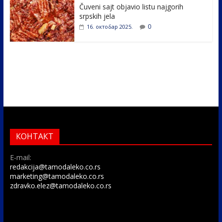
Čuveni sajt objavio listu najgorih
srpskih jela
0
16. октобар 2025.
КОНТАКТ
E-mail:
redakcija@tamodaleko.co.rs
marketing@tamodaleko.co.rs
zdravko.elez@tamodaleko.co.rs