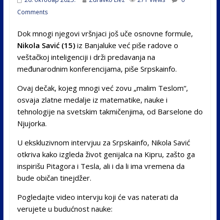
Comments
Dok mnogi njegovi vršnjaci još uče osnovne formule,
Nikola Savić (15)
iz Banjaluke već piše radove o
veštačkoj inteligenciji i drži predavanja na
međunarodnim konferencijama, piše Srpskainfo.
Ovaj dečak, kojeg mnogi već zovu „malim Teslom“,
osvaja zlatne medalje iz matematike, nauke i
tehnologije na svetskim takmičenjima, od Barselone do
Njujorka.
U ekskluzivnom intervjuu za Srpskainfo, Nikola Savić
otkriva kako izgleda život genijalca na Kipru, zašto ga
inspirišu Pitagora i Tesla, ali i da li ima vremena da
bude običan tinejdžer.
Pogledajte video intervju koji će vas naterati da
verujete u budućnost nauke: