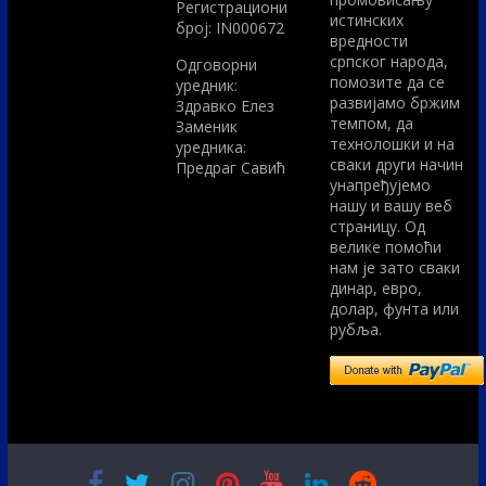
Регистрациони
истинских
број: IN000672
вредности
српског народа,
Одговорни
помозите да се
уредник:
развијамо бржим
Здравко Елез
темпом, да
Заменик
технолошки и на
уредника:
сваки други начин
Предраг Савић
унапређујемо
нашу и вашу веб
страницу. Од
велике помоћи
нам је зато сваки
динар, евро,
долар, фунта или
рубља.