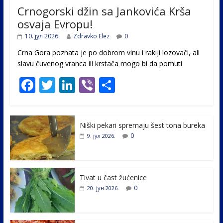
Crnogorski džin sa Jankovića Krša
osvaja Evropu!
10. јул 2026.
Zdravko Elez
0
Crna Gora poznata je po dobrom vinu i rakiji lozovači, ali
slavu čuvenog vranca ili krstača mogo bi da pomuti
F
T
Li
Vi
S
ac
w
n
b
h
e
itt
k
er
ar
Niški pekari spremaju šest tona bureka
b
er
e
e
0
9. јул 2026.
o
dI
o
n
k
Tivat u čast žućenice
0
20. јун 2026.