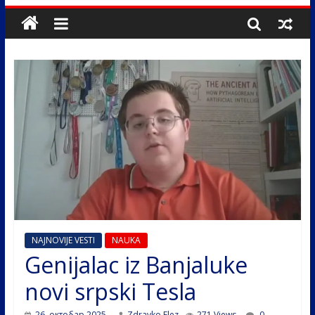
NAJNOVIJE VESTI
NAUKA
Genijalac iz Banjaluke
novi srpski Tesla
26. октобар 2025.
Zdravko Elez
271 Views
0