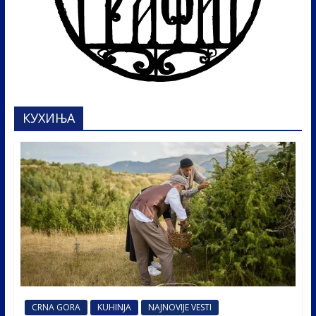
КУХИЊА
CRNA GORA
KUHINJA
NAJNOVIJE VESTI