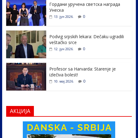
Гордани уручена светска награда
b
er
e
e
Унеска
o
dI
0
13. јун 2026.
o
n
k
Podvig srpskih lekara: Dečaku ugradili
veštačko srce
0
12. јун 2026.
Profesor sa Harvarda: Starenje je
izlečiva bolest!
0
10. мај 2026.
АКЦИЈА