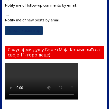
Notify me of follow-up comments by email.
Notify me of new posts by email.
Сачувај ми душу Боже (Маја Ковачевић са
своје 11-торо деце)