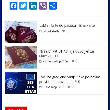
F
T
Li
Vi
S
ac
w
n
b
h
e
itt
k
er
ar
Lakše i brže do pasoša i lične karte
b
er
e
e
1
13. мај 2025.
o
dI
o
n
k
Ni sertifikat ETIAS nije dovoljan za
ulazak u EU
0
21. новембар 2024.
Evo šta gradjane Srbije čeka po novim
pravilima putovanja u EU?
0
8. октобар 2024.