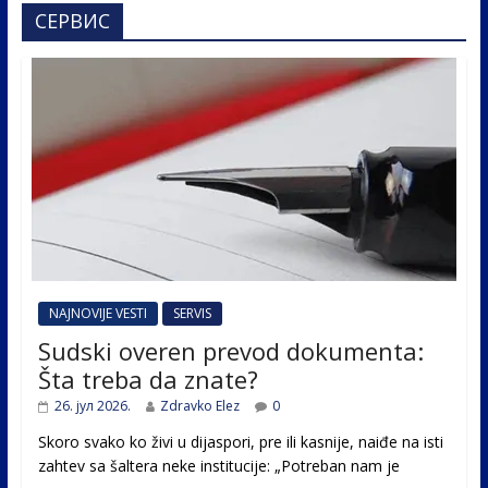
СЕРВИС
NAJNOVIJE VESTI
SERVIS
Sudski overen prevod dokumenta:
Šta treba da znate?
26. јул 2026.
Zdravko Elez
0
Skoro svako ko živi u dijaspori, pre ili kasnije, naiđe na isti
zahtev sa šaltera neke institucije: „Potreban nam je