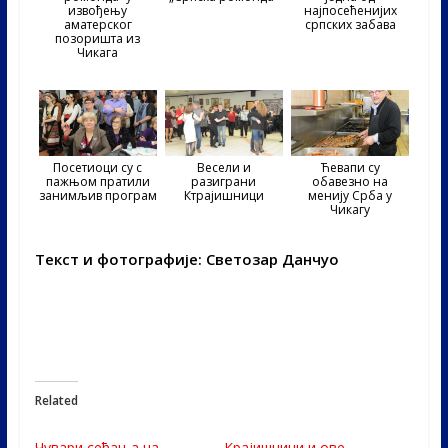
извођењу
најпосећенијих
аматерског
српских забава
позоришта из
Чикага
Посетиоци су с
Весели и
Ћевапи су
пажњом пратили
разиграни
обавезно на
занимљив програм
Ктрајишници
менију Срба у
Чикагу
Текст и фотографије: Светозар Данчуо
Related
Чувари сећања на
Крајишници и ове