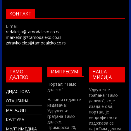
КОНТАКТ
E-mail:
redakcija@tamodaleko.co.rs
marketing@tamodaleko.co.rs
zdravko.elez@tamodaleko.co.rs
ТАМО
ИМПРЕСУМ
НАША
ДАЛЕКО
МИСИЈА
Портал: "Тамо
далеко"
Удружење
ДИЈАСПОРА
грађана “Тамо
Назив и седиште
ОТАЏБИНА
далеко”, које
издавача:
изадаје овај
МАГАЗИН
Удружење
портал, је
грађана Тамо
непрофитно и
КУЛТУРА
далеко,
издржава се
Приморска 20,
највећим делом
МУЛТИМЕДИЈА