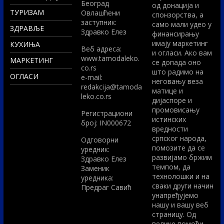
Београд
од донација и
ТУРИЗАМ
Овлашћени
спонзорства, а
заступник:
само мали удео у
ЗДРАВЉЕ
Здравко Елез
финансирању
имају маркетинг
КУХИЊА
Вeб адреса:
и огласи. Ако вам
www.tamodaleko.
МАРКЕТИНГ
се допада оно
co.rs
што радимо на
ОГЛАСИ
e-mail:
неговању веза
redakcija@tamoda
матице и
leko.co.rs
дијаспоре и
промовисању
Регистрациони
истинских
број: IN000672
вредности
српског народа,
Одговорни
помозите да се
уредник:
развијамо бржим
Здравко Елез
темпом, да
Заменик
технолошки и на
уредника:
сваки други начин
Предраг Савић
унапређујемо
нашу и вашу веб
страницу. Од
велике помоћи