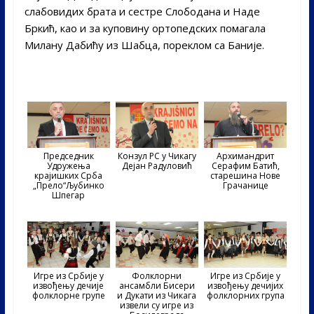
слабовидих брата и сестре Слободана и Наде
Бркић, као и за куповину ортопедских помагала
Милану Дабићу из Шабца, пореклом са Баније.
Председник
Конзул РС у Чикагу
Архимандрит
Удружења
Дејан Радуловић
Серафим Батић,
крајишких Срба
старешина Нове
„Прело“Љубинко
Грачанице
Шпегар
Игре из Србије у
Фолклорни
Игре из Србије у
извођењу дечије
ансамбли Бисери
извођењу дечијих
фолклорне групе
и Дукати из Чикага
фолклорних група
извели су игре из