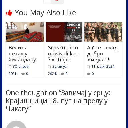
You May Also Like
Велики
Srpsku decu
Ал’ се некад
петак у
opisivali kao
добро
Хиландару
životinje!
живјело!
30. април
20. август
11. март 2024.
2021.
0
2024.
0
0
One thought on “
Завичај у срцу:
Крајишници 18. пут на прелу у
Чикагу
”