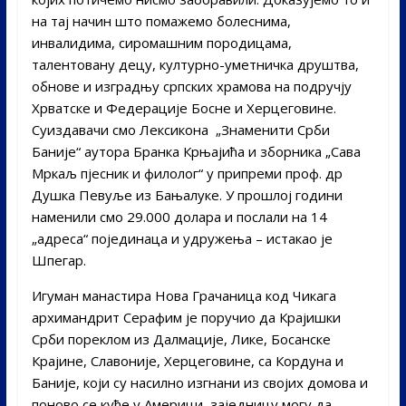
на тај начин што помажемо болеснима,
инвалидима, сиромашним породицама,
талентовану децу, културно-уметничка друштва,
обнове и изградњу српских храмова на подручју
Хрватске и Федерације Босне и Херцеговине.
Суиздавачи смо Лексикона „Знаменити Срби
Баније“ аутора Бранка Крњајића и зборника „Сава
Мркаљ пјесник и филолог“ у припреми проф. др
Душка Певуље из Бањалуке. У прошлој години
наменили смо 29.000 долара и послали на 14
„адреса“ појединаца и удружења – истакао је
Шпегар.
Игуман манастира Нова Грачаница код Чикага
архимандрит Серафим је поручио да Крајишки
Срби пореклом из Далмације, Лике, Босанске
Крајине, Славоније, Херцеговине, са Кордуна и
Баније, који су насилно изгнани из својих домова и
поново се куће у Америци, заједницу могу да