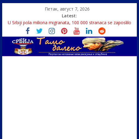
Петак, август 7, 2026
Latest:
Politika i seks glavne teme srpskih medija
U Srbiji pola miliona migranata, 100 000 stranaca se zaposlilo
Како је „Господар књига“ проглашен народним
непријатељем
Čije je pravo na istinu o Nikoli Tesli?
Srbin zaspao na Dunavu, reka ga odnela u Rumuniju