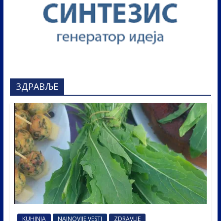
ЗДРАВЉЕ
KUHINJA
NAJNOVIJE VESTI
ZDRAVLJE