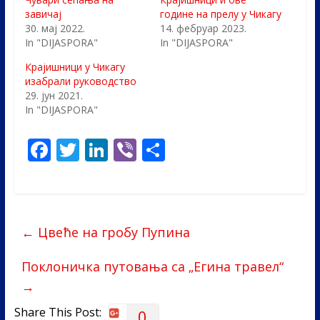
завичај
године на прелу у Чикагу
30. мај 2022.
14. фебруар 2023.
In "DIJASPORA"
In "DIJASPORA"
Крајишници у Чикагу
изабрали руководство
29. јун 2021.
In "DIJASPORA"
F
T
Li
Vi
S
ac
w
n
b
h
e
itt
k
er
ar
b
er
e
e
←
Цвеће на гробу Пупина
o
dI
o
n
Поклоничка путовања са „Егина травел“
k
→
Share This Post:
0