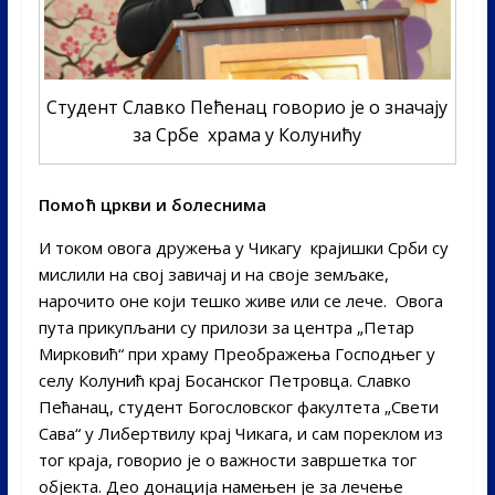
Студент Славко Пећенац говорио је о значају
за Србе храмa у Колунићу
Помоћ цркви и болеснима
И током овога дружења у Чикагу крајишки Срби су
мислили на свој завичај и на своје земљаке,
нарочито оне који тешко живе или се лече. Овога
пута прикупљани су прилози за центра „Петар
Мирковић“ при храму Преображења Господњег у
селу Колунић крај Босанског Петровца. Славко
Пећанац, студент Богословског факултета „Свети
Сава“ у Либертвилу крај Чикага, и сам пореклом из
тог краја, говорио је о важности завршетка тог
објекта. Део донација намењен је за лечење