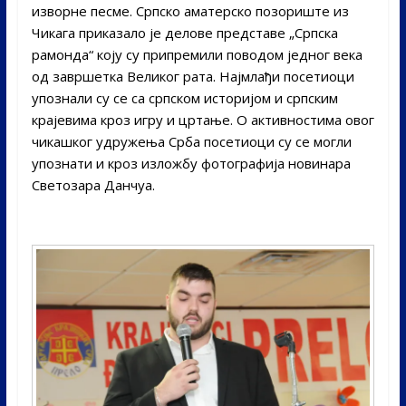
изворне песме. Српско аматерско позориште из
Чикага приказало је делове представе „Српска
рамонда“ коју су припремили поводом једног века
од завршетка Великог рата. Најмлађи посетиоци
упознали су се са српском историјом и српским
крајевима кроз игру и цртање. О активностима овог
чикашког удружења Срба посетиоци су се могли
упознати и кроз изложбу фотографија новинара
Светозара Данчуа.