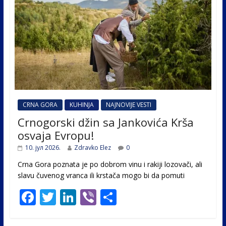
CRNA GORA
KUHINJA
NAJNOVIJE VESTI
Crnogorski džin sa Jankovića Krša
osvaja Evropu!
10. јул 2026.
Zdravko Elez
0
Crna Gora poznata je po dobrom vinu i rakiji lozovači, ali
slavu čuvenog vranca ili krstača mogo bi da pomuti
F
T
Li
Vi
S
ac
w
n
b
h