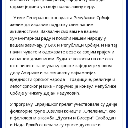
одрже једино уз своју православну веру.
– У име Генералног конзулата Републике Србије
желим да изразим подршку свим вашим
активностима. Захвални смо вам на вашем
хуманитарном раду и помоћи нашем народу у
вашем завичају, у БиХ и Републици Србији. И на тај
начин чувате и одржавате везе са својим крајем и
са нашом домовином. Будите поносни на све оно
што чините на очувању српске заједнице у овом
делу Америке и на неговању најважнијих
вредности српског народа – традиције, религије и
лепог српског језика – поручио је конзул Републике
Србије у Чикагу Дејан Радуловић.
У програму „Крајишког прела“ учествовале су дечје
фолклорне групе „Свилен конац“ и „Опеленац“, као
и фолклорни ансамбл „Дукати и Бисери“. Слободан
и Нада Бркић отпевали су српске духовне и