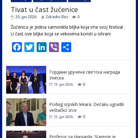
Tivat u čast žućenice
20. јун 2026.
Zdravko Elez
0
Žućenica je jedina samonikla biljka koja ima svoj festival .
U čast ovе biljke koja se vekovima koristi u ishrani
F
T
Li
Vi
S
ac
w
n
b
h
e
itt
k
er
ar
Гордани уручена светска награда
b
er
e
e
Унеска
o
dI
0
13. јун 2026.
o
n
k
Podvig srpskih lekara: Dečaku ugradili
veštačko srce
0
12. јун 2026.
Profesor sa Harvarda: Starenje je