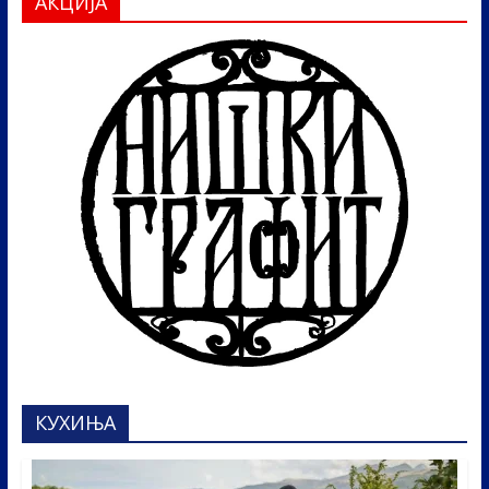
АКЦИЈА
КУХИЊА