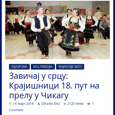
DIJASPORA
MULTIMEDIJA
NAJNOVIJE VESTI
Завичај у срцу:
Крајишници 18. пут на
прелу у Чикагу
14. март 2019.
Zdravko Elez
2125 Views
1
Comment