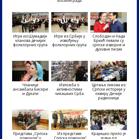
Босилеграда
Игре из Шумадије
Игре из Србије у
Слободан и Нада
чланова дечијих
извођењу
Бркић певали су
фолклорних група
фолклорних група
српске изворне и
духовне песме
Чланице
Изложба о
Цртање ликова из
ансамбала Бисери
активностима
Српске историје у
и Дукати
чикашких Срба
оквиру Дечије
радионице
Представа „Српска
Из представе
Крајишко прело је
ромонда“ у
„Српска ромонда“
једна од