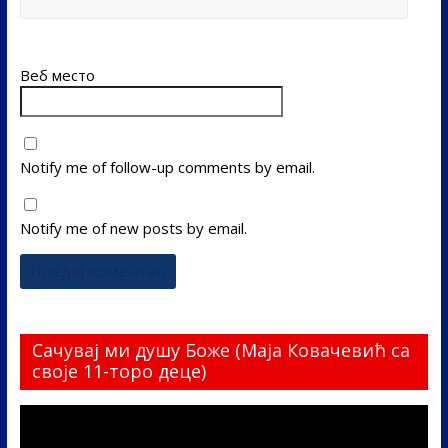
Веб место
Notify me of follow-up comments by email.
Notify me of new posts by email.
Сачувај ми душу Боже (Маја Ковачевић са
своје 11-торо деце)
Прегледач
видео