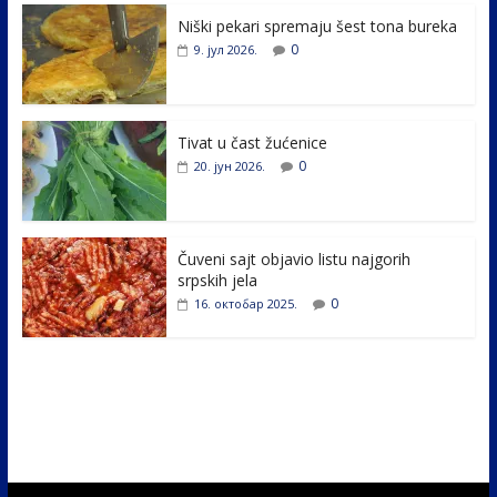
e
itt
k
er
ar
Niški pekari spremaju šest tona bureka
b
er
e
e
0
9. јул 2026.
o
dI
o
n
k
Tivat u čast žućenice
0
20. јун 2026.
Čuveni sajt objavio listu najgorih
srpskih jela
0
16. октобар 2025.