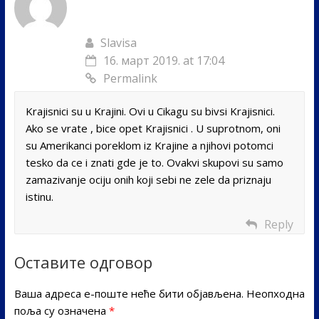
Slavisa
16. март 2019. at 17:04
Permalink
Krajisnici su u Krajini. Ovi u Cikagu su bivsi Krajisnici.
Ako se vrate , bice opet Krajisnici . U suprotnom, oni
su Amerikanci poreklom iz Krajine a njihovi potomci
tesko da ce i znati gde je to. Ovakvi skupovi su samo
zamazivanje ociju onih koji sebi ne zele da priznaju
istinu.
Reply
Оставите одговор
Ваша адреса е-поште неће бити објављена.
Неопходна
поља су означена
*