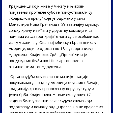
Крајишници који живе у Чикагу и њихови
пријатељи протекле суботе присуствовали су
„Крајишком прелу“ које је одржано у сали
Манастира Нова Грачаница. Уз завичајну музику,
српску храну и пића и у друштву комшија и са
причама из „старог краја“ многи су се осећали као
да су у завичају. Овај највећи скуп Крајишника у
Америци, који је одржан по 18. пут, организује
Удружење Крајишких Срба „Прело“ чији је
председник Љубинко Шпегар говорио о
активностима тог Удружења.
-Организујући ову и сличне манифестације
покушавамо да овде у Америци очувамо обичаје,
традицију, српску православну веру, културу и
језик Срба-Крајишника. У томе смо у ових 17
година били успешни захваљујући свима који
подржавају и помажу рад „Прела“. Наше крајеве из
којих потичемо нисмо заборавили. Доказујемо то и