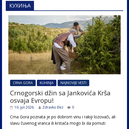
КУХИЊА
CRNA GORA
KUHINJA
NAJNOVIJE VESTI
Crnogorski džin sa Jankovića Krša
osvaja Evropu!
10. јул 2026.
Zdravko Elez
0
Crna Gora poznata je po dobrom vinu i rakiji lozovači, ali
slavu čuvenog vranca ili krstača mogo bi da pomuti