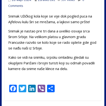
Comments
Snimak Užičkog kola koje se vije dok pogled puca na
Ajfelovu kulu širi se mrežama, a lajkovi samo pršte!
Snimak je nastao pre tri dana a uveliko osvaja srca
širom Srbije. Na velikom platou u glavnom gradu
Francuske razvilo se kolo koje se rado oplete gde god
se nađu naši iz Srbije.
Kako se vidi na snimku, srpsku omladinu gledali su
okupljeni Parižani i brojni turisti koji su odmah povadili
kamere da snime naše klince na delu.
F
T
Li
Vi
S
ac
w
n
b
h
e
itt
k
er
ar