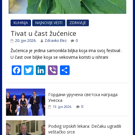
KUHINJA
NAJNOVIJE VESTI
ZDRAVLJE
Tivat u čast žućenice
20. јун 2026.
Zdravko Elez
0
Žućenica je jedina samonikla biljka koja ima svoj festival .
U čast ovе biljke koja se vekovima koristi u ishrani
F
T
Li
Vi
S
ac
w
n
b
h
e
itt
k
er
ar
Гордани уручена светска награда
b
er
e
e
Унеска
o
dI
0
13. јун 2026.
o
n
k
Podvig srpskih lekara: Dečaku ugradili
veštačko srce