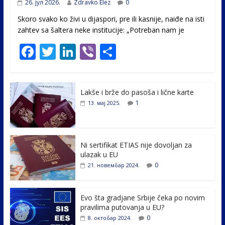
26. јул 2026.
Zdravko Elez
0
Skoro svako ko živi u dijaspori, pre ili kasnije, naiđe na isti
zahtev sa šaltera neke institucije: „Potreban nam je
F
T
Li
Vi
S
ac
w
n
b
h
e
itt
k
er
ar
Lakše i brže do pasoša i lične karte
b
er
e
e
1
13. мај 2025.
o
dI
o
n
k
Ni sertifikat ETIAS nije dovoljan za
ulazak u EU
0
21. новембар 2024.
Evo šta gradjane Srbije čeka po novim
pravilima putovanja u EU?
0
8. октобар 2024.