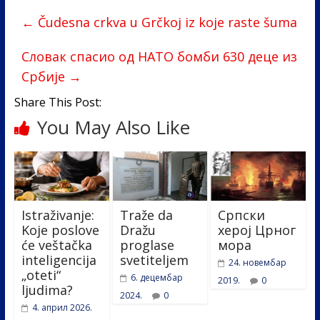
b
er
e
e
←
Čudesna crkva u Grčkoj iz koje raste šuma
o
dI
o
n
Словак спасио од НАТО бомби 630 деце из
Србије
→
k
Share This Post:
You May Also Like
Istraživanje:
Traže da
Српски
Koje poslove
Dražu
херој Црног
će veštačka
proglase
мора
inteligencija
svetiteljem
24. новембар
„oteti“
6. децембар
2019.
0
ljudima?
2024.
0
4. април 2026.