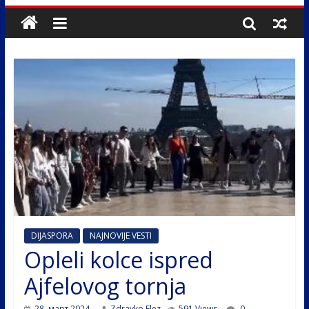
DIJASPORA
NAJNOVIJE VESTI
Opleli kolce ispred
Ajfelovog tornja
28. март 2024.
Zdravko Elez
591 Views
0