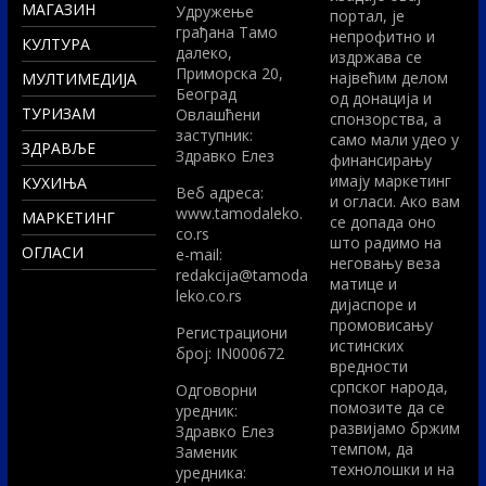
МАГАЗИН
Удружење
портал, је
грађана Тамо
непрофитно и
КУЛТУРА
далеко,
издржава се
Приморска 20,
највећим делом
МУЛТИМЕДИЈА
Београд
од донација и
ТУРИЗАМ
Овлашћени
спонзорства, а
заступник:
само мали удео у
ЗДРАВЉЕ
Здравко Елез
финансирању
имају маркетинг
КУХИЊА
Вeб адреса:
и огласи. Ако вам
www.tamodaleko.
МАРКЕТИНГ
се допада оно
co.rs
што радимо на
ОГЛАСИ
e-mail:
неговању веза
redakcija@tamoda
матице и
leko.co.rs
дијаспоре и
промовисању
Регистрациони
истинских
број: IN000672
вредности
српског народа,
Одговорни
помозите да се
уредник:
развијамо бржим
Здравко Елез
темпом, да
Заменик
технолошки и на
уредника: