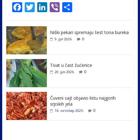
F
T
Li
Vi
S
ac
w
n
b
h
e
itt
k
er
ar
Niški pekari spremaju šest tona bureka
b
er
e
e
0
9. јул 2026.
o
dI
o
n
k
Tivat u čast žućenice
0
20. јун 2026.
Čuveni sajt objavio listu najgorih
srpskih jela
0
16. октобар 2025.