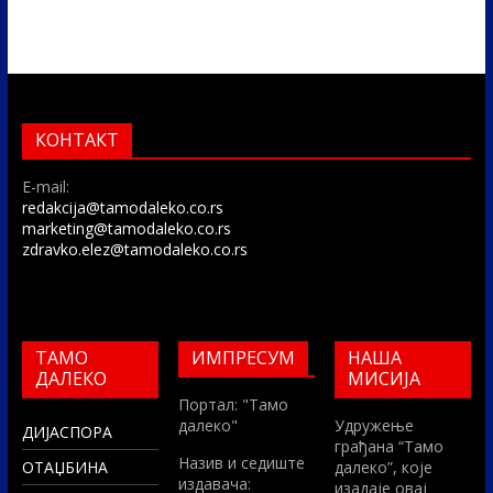
КОНТАКТ
E-mail:
redakcija@tamodaleko.co.rs
marketing@tamodaleko.co.rs
zdravko.elez@tamodaleko.co.rs
ТАМО
ИМПРЕСУМ
НАША
ДАЛЕКО
МИСИЈА
Портал: "Тамо
далеко"
Удружење
ДИЈАСПОРА
грађана “Тамо
Назив и седиште
ОТАЏБИНА
далеко”, које
издавача:
изадаје овај