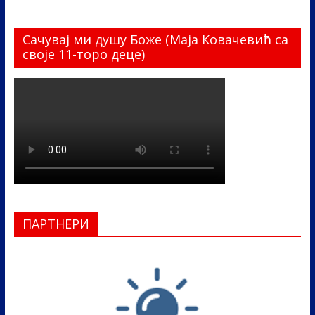
Сачувај ми душу Боже (Маја Ковачевић са
своје 11-торо деце)
ПАРТНЕРИ