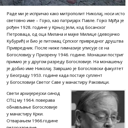
Раде ми је испричао како митрополит Николај, носи исто
световно име – Гојко, као патријарх Павле. Гојко Мрђа је
рођен 1928. године у Крњој Јели, код Босанског
Петроваца, од оца Милана и мајке Милице (девојачко
Кубурић) и био је питомац Српског привредног друштва
Привредник. После ниже гимназије уписује се на
Богословију у Призрену
1946. године. Монашки постриг
примио је у другом разреду Богословије. На монашењу
је добио име Николај. Завршио је Богословски факултет
у Београду 1953. године када постаје суплент
у Богословији Светог Саве у манастиру Раковици.
Свети архијерејски синод
СПЦ му 1964. поверава
обнављање Богословије
у манастиру Крки.
Отварањем 1966.године
петоразредне