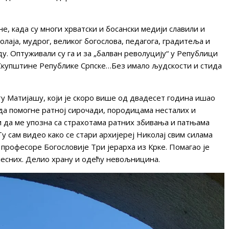
е, када су многи хрватски и босански медији славили и
лаја, мудрог, великог богослова, педагога, градитеља и
ду. Оптуживали су га и за „балван револуцију“ у Републици
а Скупштине Републике Српске…Без имало људскости и стида
у Матијашу, који је скоро више од двадесет година ишао
 да помогне ратној сирочади, породицама несталих и
и да ме упозна са страхотама ратних збивања и патњама
Ту сам видео како се стари архијереј Николај свим силама
 професоре Богословије Три јерарха из Крке. Помагао је
лесних. Делио храну и одећу невољницина.