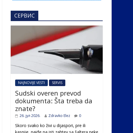
СЕРВИС
NAJNOVIJE VESTI
SERVIS
Sudski overen prevod
dokumenta: Šta treba da
znate?
26. јул 2026.
Zdravko Elez
0
Skoro svako ko živi u dijaspori, pre ili
kasnije, naiđe na isti zahtev sa šaltera neke