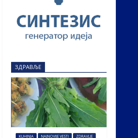
ЗДРАВЉЕ
KUHINJA
NAJNOVIJE VESTI
ZDRAVLJE