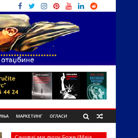
ИЊА
МАРКЕТИНГ
ОГЛАСИ
Сачувај ми душу Боже (Маја