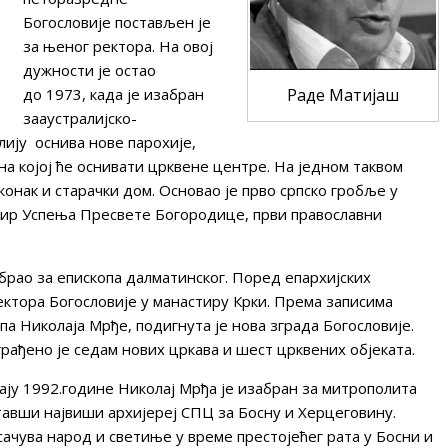
Богословије постављен је
за њеног ректора. На овој
дужности је остао
до 1973, када је изабран
Раде Матијаш
зааустралијско-
лију оснива нове парохије,
на којој ће оснивати црквене центре. На једном таквом
онак и старачки дом. Основао је прво српско гробље у
тир Успења Пресвете Богородице, први православни
абрао за епископа далматинског. Поред епархијских
ктора Богословије у манастиру Крки. Према записима
а Николаја Мрђе, подигнута је нова зграда Богословије.
рађено је седам нових цркава и шест црквених објеката.
мају 1992.године Николај Мрђа је изабран за митрополита
тавши највиши архијереј СПЦ за Босну и Херцеговину.
сачува народ и светиње у време престојећег рата у Босни и