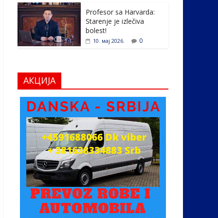
Profesor sa Harvarda:
Starenje je izlečiva
bolest!
0
10. мај 2026.
АКЦИЈА