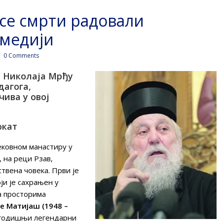
 се смрти радовали
 медији
0 Comments
а Николаја Мрђу
дагога,
чива у овој
окат
ековном манастиру у
 на реци Рзав,
ствена човека. Први је
оји је сахрањен у
а просторима
е Матијаш (1948 –
гогодишњи легендарни