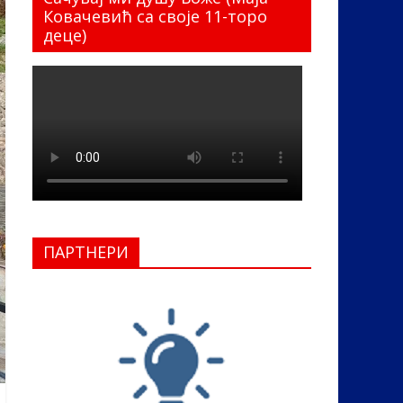
Ковачевић са своје 11-торо
деце)
ПАРТНЕРИ