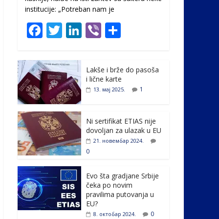
institucije: „Potreban nam je
F
T
Li
Vi
S
ac
w
n
b
h
e
itt
k
er
ar
Lakše i brže do pasoša
b
er
e
e
i lične karte
o
dI
1
13. мај 2025.
o
n
k
Ni sertifikat ETIAS nije
dovoljan za ulazak u EU
21. новембар 2024.
0
Evo šta gradjane Srbije
čeka po novim
pravilima putovanja u
EU?
0
8. октобар 2024.