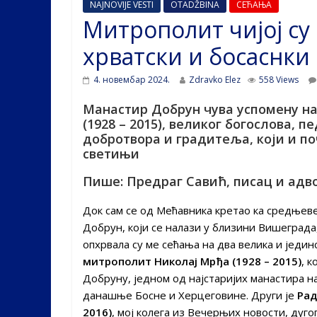
NAJNOVIJE VESTI
OTADŽBINA
СЕЋАЊА
Митрополит чијој су
хрватски и босаснки
4. новембар 2024.
Zdravko Elez
558 Views
Манастир Добрун чува успомену н
(1928 – 2015), великог богослова, пе
добротвора и градитеља, који и по
светињи
Пише: Предраг Савић, писац и адв
Док сам се од Мећавника кретао ка средњев
Добрун, који се налази у близини Вишеграда,
опхрвала су ме сећања на два велика и једин
митрополит Николај Мрђа (1928 – 2015)
, к
Добруну, једном од најстаријих манастира н
данашње Босне и Херцеговине. Други је
Рад
2016)
, мој колега из Вечерњих новости, ду