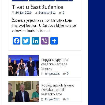
Tivat u čast žućenice
20. јун 2026.
Zdravko Elez
0
Žućenica je jedina samonikla biljka koja
ima svoj festival . U čast ovе biljke koja se
vekovima koristi u ishrani
F
T
Li
Vi
S
ac
w
n
b
h
e
itt
k
er
ar
Гордани уручена
b
er
e
e
светска награда
o
dI
Унеска
0
13. јун 2026.
o
n
k
Podvig srpskih lekara:
Dečaku ugradili
veštačko srce
0
12. јун 2026.