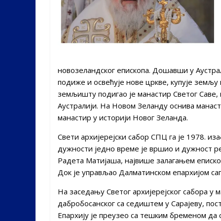
новозеландског
епископа. Дошавши у Аустра
подиже и освећује нове цркве, купује земљу 
земљишту подигао је манастир Светог Саве, к
Аустралији. На Новом Зеланду оснива манас
манастир у историји Новог Зеланда.
Свети архијерејски сабор СПЦ га је 1978. из
дужности једно време је вршио и дужност ре
Радета Матијаша, највише залагањем епископ
Док је управљао Далматинском епархијом саг
На заседању Светог архијерејског сабора у 
дабробосанског са седиштем у Сарајеву, пос
Епархију је преузео са тешким бременом да 