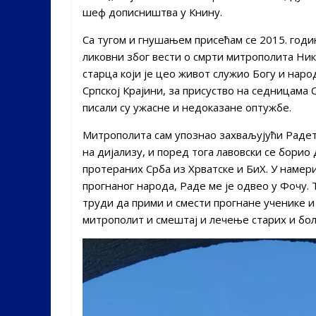
шеф дописништва у Книну.
Са тугом и гнушањем присећам се 2015. годин
ликовни због вести о смрти митрополита Нико
старца који је цео живот служио Богу и наро
Српској Крајини, за присуство на седницам
писали су ужасне и недоказане оптужбе.
Митрополита сам упознао захваљујући Радет
на дијализу, и поред тога лавовски се борио
протераних Срба из Хрватске и БиХ. У намер
прогнаног народа, Раде ме је одвео у Фочу. 
труди да прими и смести прогнане ученике и
митрополит и смештај и лечење старих и бо