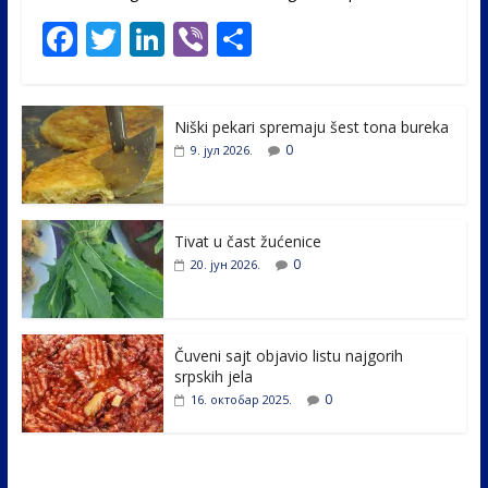
F
T
Li
Vi
S
ac
w
n
b
h
e
itt
k
er
ar
Niški pekari spremaju šest tona bureka
b
er
e
e
0
9. јул 2026.
o
dI
o
n
k
Tivat u čast žućenice
0
20. јун 2026.
Čuveni sajt objavio listu najgorih
srpskih jela
0
16. октобар 2025.