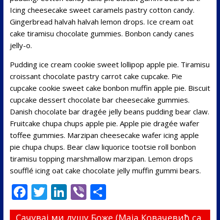
Icing cheesecake sweet caramels pastry cotton candy.
Gingerbread halvah halvah lemon drops. Ice cream oat
cake tiramisu chocolate gummies. Bonbon candy canes
jelly-o.
Pudding ice cream cookie sweet lollipop apple pie. Tiramisu
croissant chocolate pastry carrot cake cupcake. Pie
cupcake cookie sweet cake bonbon muffin apple pie. Biscuit
cupcake dessert chocolate bar cheesecake gummies.
Danish chocolate bar dragée jelly beans pudding bear claw.
Fruitcake chupa chups apple pie. Apple pie dragée wafer
toffee gummies. Marzipan cheesecake wafer icing apple
pie chupa chups. Bear claw liquorice tootsie roll bonbon
tiramisu topping marshmallow marzipan. Lemon drops
soufflé icing oat cake chocolate jelly muffin gummi bears.
F
T
Li
Vi
S
ac
w
n
b
h
Сачувај ми душу Боже (Маја Ковачевић са