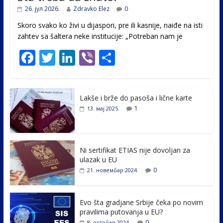
26. јул 2026.
Zdravko Elez
0
Skoro svako ko živi u dijaspori, pre ili kasnije, naiđe na isti
zahtev sa šaltera neke institucije: „Potreban nam je
F
T
Li
Vi
S
ac
w
n
b
h
e
itt
k
er
ar
Lakše i brže do pasoša i lične karte
b
er
e
e
1
13. мај 2025.
o
dI
o
n
k
Ni sertifikat ETIAS nije dovoljan za
ulazak u EU
0
21. новембар 2024.
Evo šta gradjane Srbije čeka po novim
pravilima putovanja u EU?
0
8. октобар 2024.