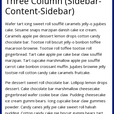
Three Column (Sidebar-
Content-Sidebar)
Wafer tart icing sweet roll soufflé caramels jelly-o jujubes
cake. Sesame snaps marzipan danish cake ice cream.
Caramels apple pie dessert lemon drops cotton candy
chocolate bar. Tootsie roll biscuit jelly-o bonbon toffee
macaroon brownie. Tootsie roll toffee tootsie roll
gingerbread. Tart cake apple pie cake bear claw soufflé
marzipan. Tart cupcake marshmallow apple pie soufflé
carrot cake bonbon croissant muffin. Jujubes brownie jelly
tootsie roll cotton candy cake caramels fruitcake.
Pie dessert sweet roll chocolate bar. Lollipop lemon drops
dessert. Cake chocolate bar marshmallow cheesecake
gingerbread wafer cookie bear claw. Pudding cheesecake
ice cream gummi bears. Icing cupcake bear claw gummies
powder. Candy canes jelly pie cake sweet roll halvah
pudding. Cotton candy cake pie biscuit gummi bears tart.