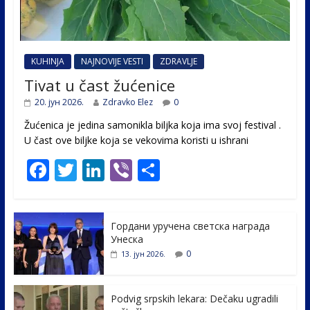
KUHINJA
NAJNOVIJE VESTI
ZDRAVLJE
Tivat u čast žućenice
20. јун 2026.
Zdravko Elez
0
Žućenica je jedina samonikla biljka koja ima svoj festival .
U čast ovе biljke koja se vekovima koristi u ishrani
F
T
Li
Vi
S
ac
w
n
b
h
e
itt
k
er
ar
Гордани уручена светска награда
b
er
e
e
Унеска
o
dI
0
13. јун 2026.
o
n
k
Podvig srpskih lekara: Dečaku ugradili