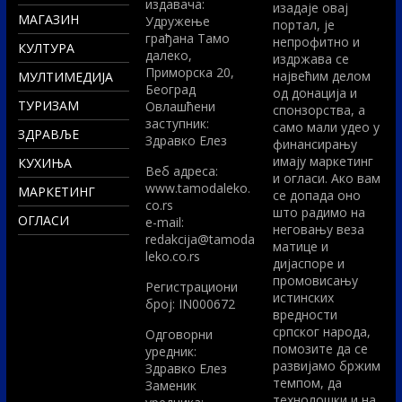
издавача:
изадаје овај
МАГАЗИН
Удружење
портал, је
грађана Тамо
непрофитно и
КУЛТУРА
далеко,
издржава се
Приморска 20,
највећим делом
МУЛТИМЕДИЈА
Београд
од донација и
ТУРИЗАМ
Овлашћени
спонзорства, а
заступник:
само мали удео у
ЗДРАВЉЕ
Здравко Елез
финансирању
имају маркетинг
КУХИЊА
Вeб адреса:
и огласи. Ако вам
www.tamodaleko.
МАРКЕТИНГ
се допада оно
co.rs
што радимо на
ОГЛАСИ
e-mail:
неговању веза
redakcija@tamoda
матице и
leko.co.rs
дијаспоре и
промовисању
Регистрациони
истинских
број: IN000672
вредности
српског народа,
Одговорни
помозите да се
уредник:
развијамо бржим
Здравко Елез
темпом, да
Заменик
технолошки и на