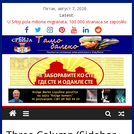
Петак, август 7, 2026
Latest:
U Srbiji pola miliona migranata, 100 000 stranaca se zaposlilo
Како је „Господар књига“ проглашен народним
непријатељем
Čije je pravo na istinu o Nikoli Tesli?
Srbin zaspao na Dunavu, reka ga odnela u Rumuniju
Politika i seks glavne teme srpskih medija