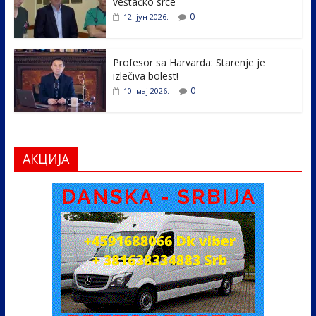
veštačko srce
0
12. јун 2026.
Profesor sa Harvarda: Starenje je
izlečiva bolest!
0
10. мај 2026.
АКЦИЈА