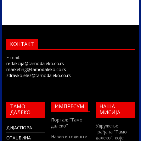
КОНТАКТ
E-mail:
redakcija@tamodaleko.co.rs
marketing@tamodaleko.co.rs
zdravko.elez@tamodaleko.co.rs
ТАМО
ИМПРЕСУМ
НАША
ДАЛЕКО
МИСИЈА
Портал: "Тамо
далеко"
Удружење
ДИЈАСПОРА
грађана “Тамо
Назив и седиште
ОТАЏБИНА
далеко”, које