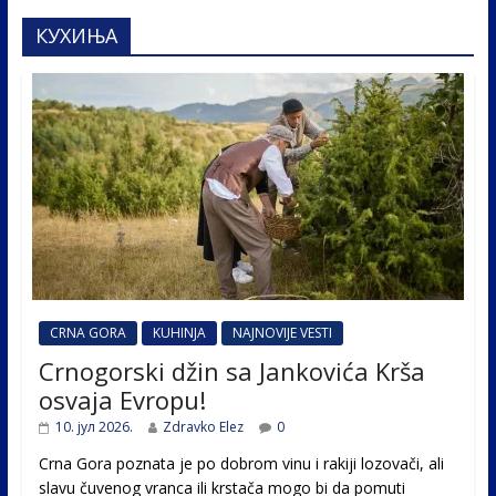
КУХИЊА
CRNA GORA
KUHINJA
NAJNOVIJE VESTI
Crnogorski džin sa Jankovića Krša
osvaja Evropu!
10. јул 2026.
Zdravko Elez
0
Crna Gora poznata je po dobrom vinu i rakiji lozovači, ali
slavu čuvenog vranca ili krstača mogo bi da pomuti