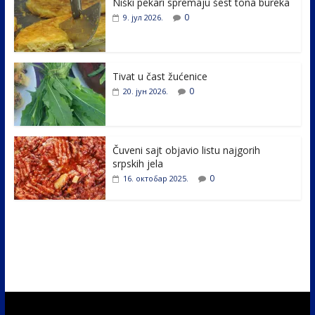
Niški pekari spremaju šest tona bureka
b
er
e
e
0
9. јул 2026.
o
dI
o
n
k
Tivat u čast žućenice
0
20. јун 2026.
Čuveni sajt objavio listu najgorih
srpskih jela
0
16. октобар 2025.