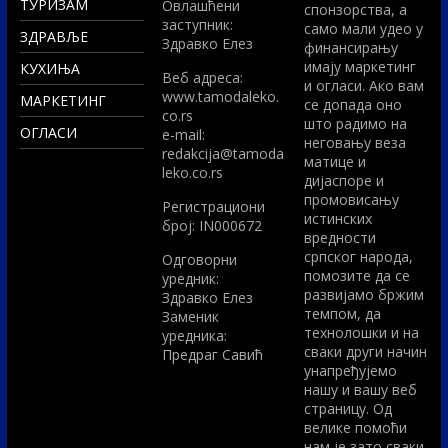
ТУРИЗАМ
Овлашћени
спонзорства, а
заступник:
само мали удео у
ЗДРАВЉЕ
Здравко Елез
финансирању
имају маркетинг
КУХИЊА
Вeб адреса:
и огласи. Ако вам
www.tamodaleko.
МАРКЕТИНГ
се допада оно
co.rs
што радимо на
ОГЛАСИ
e-mail:
неговању веза
redakcija@tamoda
матице и
leko.co.rs
дијаспоре и
промовисању
Регистрациони
истинских
број: IN000672
вредности
српског народа,
Одговорни
помозите да се
уредник:
развијамо бржим
Здравко Елез
темпом, да
Заменик
технолошки и на
уредника:
сваки други начин
Предраг Савић
унапређујемо
нашу и вашу веб
страницу. Од
велике помоћи
нам је зато сваки