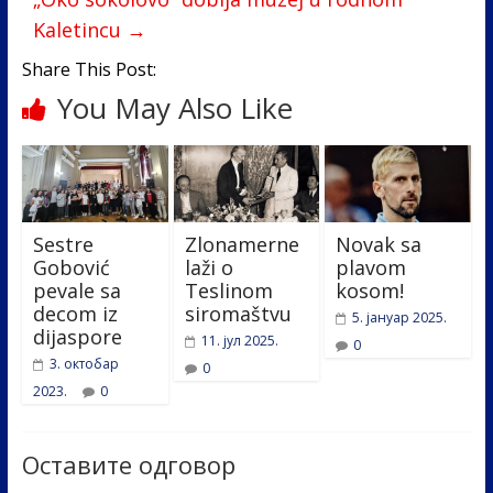
k
Kaletincu
→
Share This Post:
You May Also Like
Sestre
Zlonamerne
Novak sa
Gobović
laži o
plavom
pevale sa
Teslinom
kosom!
decom iz
siromaštvu
5. јануар 2025.
dijaspore
11. јул 2025.
0
3. октобар
0
2023.
0
Оставите одговор