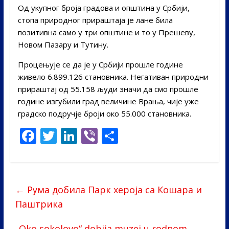
Од укупног броја градова и општина у Србији,
стопа природног прираштаја је лане била
позитивна само у три општине и то у Прешеву,
Новом Пазару и Тутину.
Процењује се да је у Србији прошле године
живело 6.899.126 становника. Негативан природни
прираштај од 55.158 људи значи да смо прошле
године изгубили град величине Врања, чије уже
градско подручје броји око 55.000 становника.
F
T
Li
Vi
S
ac
w
n
b
h
e
itt
k
er
ar
b
er
e
e
←
Рума добила Парк хероја са Кошара и
o
dI
Паштрика
o
n
„Oko sokolovo“ dobija muzej u rodnom