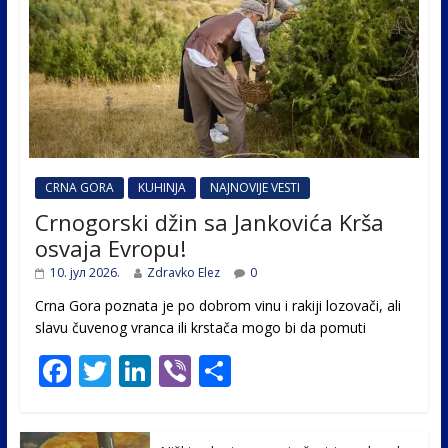
CRNA GORA
KUHINJA
NAJNOVIJE VESTI
Crnogorski džin sa Jankovića Krša
osvaja Evropu!
10. јул 2026.
Zdravko Elez
0
Crna Gora poznata je po dobrom vinu i rakiji lozovači, ali
slavu čuvenog vranca ili krstača mogo bi da pomuti
F
T
Li
Vi
S
ac
w
n
b
h
e
itt
k
er
ar