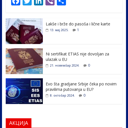
F
T
Li
Vi
S
ac
w
n
b
h
e
itt
k
er
ar
Lakše i brže do pasoša i lične karte
b
er
e
e
1
13. мај 2025.
o
dI
o
n
k
Ni sertifikat ETIAS nije dovoljan za
ulazak u EU
0
21. новембар 2024.
Evo šta gradjane Srbije čeka po novim
pravilima putovanja u EU?
0
8. октобар 2024.
АКЦИЈА