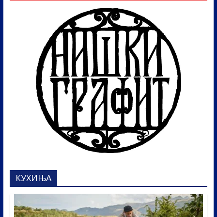
КУХИЊА