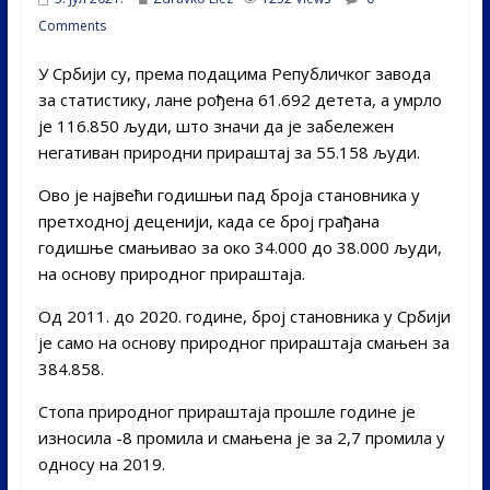
Comments
У Србији су, према подацима Републичког завода
за статистику, лане рођена 61.692 детета, а умрло
је 116.850 људи, што значи да је забележен
негативан природни прираштај за 55.158 људи.
Ово је највећи годишњи пад броја становника у
претходној деценији, када се број грађана
годишње смањивао за око 34.000 до 38.000 људи,
на основу природног прираштаја.
Од 2011. до 2020. године, број становника у Србији
је само на основу природног прираштаја смањен за
384.858.
Стопа природног прираштаја прошле године је
износила -8 промила и смањена је за 2,7 промила у
односу на 2019.