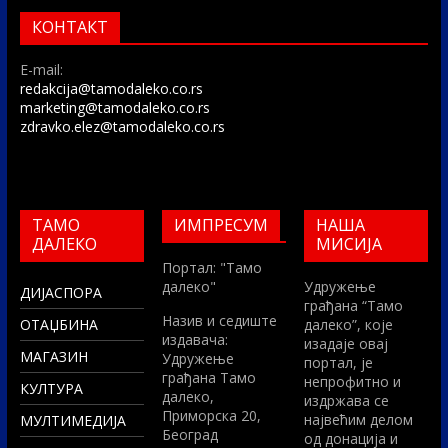
КОНТАКТ
E-mail:
redakcija@tamodaleko.co.rs
marketing@tamodaleko.co.rs
zdravko.elez@tamodaleko.co.rs
ТАМО
ИМПРЕСУМ
НАША
ДАЛЕКО
МИСИЈА
Портал: "Тамо
далеко"
Удружење
ДИЈАСПОРА
грађана “Тамо
Назив и седиште
ОТАЏБИНА
далеко”, које
издавача:
изадаје овај
МАГАЗИН
Удружење
портал, је
грађана Тамо
непрофитно и
КУЛТУРА
далеко,
издржава се
Приморска 20,
највећим делом
МУЛТИМЕДИЈА
Београд
од донација и