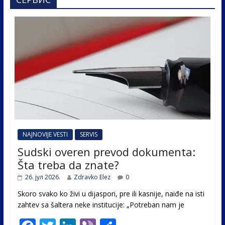
NAJNOVIJE VESTI
SERVIS
Sudski overen prevod dokumenta:
Šta treba da znate?
26. јул 2026.
Zdravko Elez
0
Skoro svako ko živi u dijaspori, pre ili kasnije, naiđe na isti
zahtev sa šaltera neke institucije: „Potreban nam je