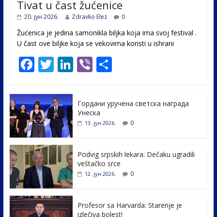
Tivat u čast žućenice
20. јун 2026.
Zdravko Elez
0
Žućenica je jedina samonikla biljka koja ima svoj festival .
U čast ovе biljke koja se vekovima koristi u ishrani
F
T
Li
Vi
S
ac
w
n
b
h
e
itt
k
er
ar
Гордани уручена светска награда
b
er
e
e
Унеска
o
dI
0
13. јун 2026.
o
n
k
Podvig srpskih lekara: Dečaku ugradili
veštačko srce
0
12. јун 2026.
Profesor sa Harvarda: Starenje je
izlečiva bolest!