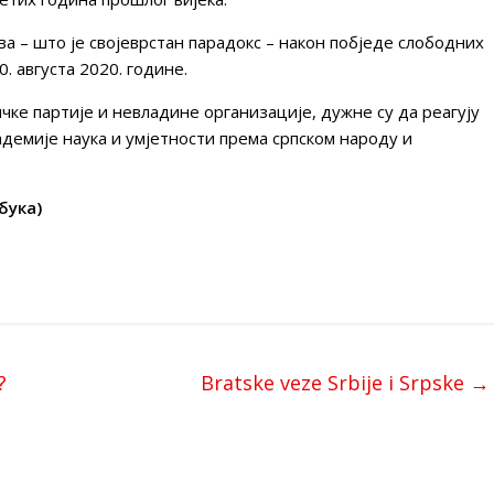
ва – што је својеврстан парадокс – након побједе слободних
. августа 2020. године.
ичке партије и невладине организације, дужне су да реагују
адемије наука и умјетности према српском народу и
бука)
?
Bratske veze Srbije i Srpske
→