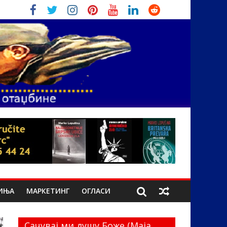
ИЊА
МАРКЕТИНГ
ОГЛАСИ
Сачувај ми душу Боже (Маја