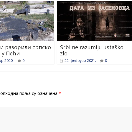
и разорили српско
Srbi ne razumiju ustaško
 у Пећи
zlo
ар 2020.
0
22. фебруар 2021.
0
опходна поља су означена
*