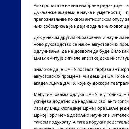
Ако прочитате имена изабране редакције – а
Дукљанске академије наука и умјетности) – п
препознатљиве по свом антисрпском опусу за
њих србомржња је идеја-водиља њиховог цје
Док у неким другим образовним и научним и
ново руководство се након августовских про
одлучивања, да не дозволи да буде било ка
ЦАНУ емитује сигнале апартхејдске институц
Знало се да је ЦАНУ постала тврђава антисрпс
августовских промјена. Академици ЦАНУ се 
академицима ДАНУ, које су доскора театрал
Међутим, оваква одлука ЦАНУ је у толикој 
успијева додатно да надмаши свој антисрпски 
израду Енциклопедије Црне Горе шаље једну
Црној Гори нема довољно научног и интелект
таквом подухвату. А таква порука представља
европским друштвима тридесетих и четрдесе