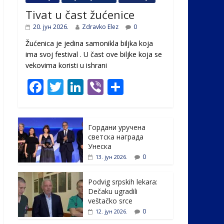
Tivat u čast žućenice
20. јун 2026.
Zdravko Elez
0
Žućenica je jedina samonikla biljka koja
ima svoj festival . U čast ovе biljke koja se
vekovima koristi u ishrani
F
T
Li
Vi
S
ac
w
n
b
h
e
itt
k
er
ar
Гордани уручена
b
er
e
e
светска награда
o
dI
Унеска
0
13. јун 2026.
o
n
k
Podvig srpskih lekara:
Dečaku ugradili
veštačko srce
0
12. јун 2026.