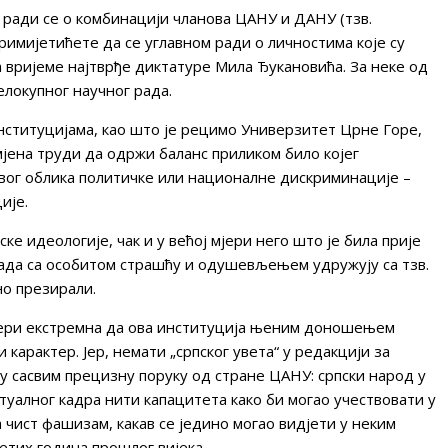
 ради се о комбинацији чланова ЦАНУ и ДАНУ (тзв.
римијетићете да се углавном ради о личностима које су
 вријеме најтврђе диктатуре Мила Ђукановића. За неке од
локупног научног рада.
нституцијама, као што је рецимо Универзитет Црне Горе,
мјена труди да одржи баланс приликом било којег
квог облика политичке или националне дискриминације –
ије.
ке идеологије, чак и у већој мјери него што је била прије
сада са особитом страшћу и одушевљењем удружују са тзв.
но презирали.
мјери екстремна да ова институција њеним доношењем
карактер. Јер, немати „српског увета“ у редакцији за
 сасвим прецизну поруку од стране ЦАНУ: српски народ у
уалног кадра нити капацитета како би могао учествовати у
 чист фашизам, какав се једино могао видјети у неким
тих година прошлог вијека.