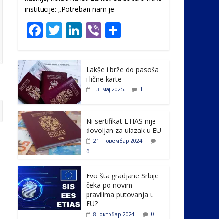
institucije: „Potreban nam je
F
T
Li
Vi
S
ac
w
n
b
h
e
itt
k
er
ar
Lakše i brže do pasoša
b
er
e
e
i lične karte
o
dI
1
13. мај 2025.
o
n
k
Ni sertifikat ETIAS nije
dovoljan za ulazak u EU
21. новембар 2024.
0
Evo šta gradjane Srbije
čeka po novim
pravilima putovanja u
EU?
0
8. октобар 2024.