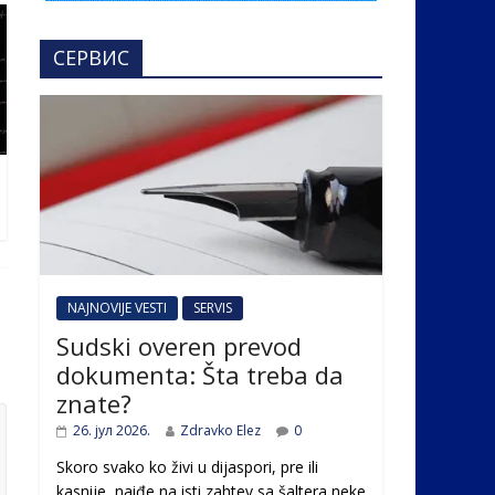
СЕРВИС
NAJNOVIJE VESTI
SERVIS
Sudski overen prevod
dokumenta: Šta treba da
znate?
26. јул 2026.
Zdravko Elez
0
Skoro svako ko živi u dijaspori, pre ili
kasnije, naiđe na isti zahtev sa šaltera neke