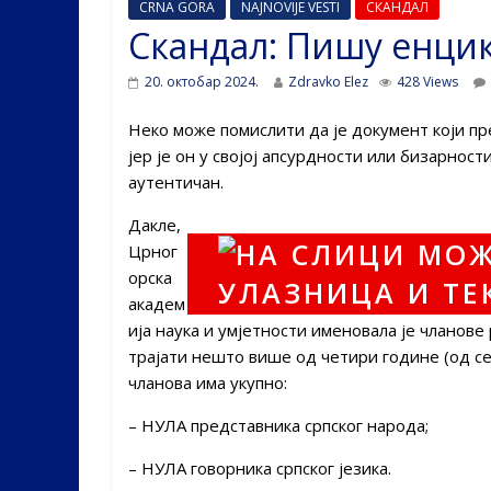
CRNA GORA
NAJNOVIJE VESTI
СКАНДАЛ
Скандал: Пишу енцик
20. октобар 2024.
Zdravko Elez
428 Views
Неко може помислити да је документ који пр
јер је он у својој апсурдности или бизарност
аутентичан.
Дакле,
Црног
орска
академ
ија наука и умјетности именовала је чланове
трајати нешто више од четири године (од се
чланова има укупно:
– НУЛА представника српског народа;
– НУЛА говорника српског језика.