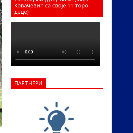
Ковачевић са своје 11-торо
деце)
ПАРТНЕРИ