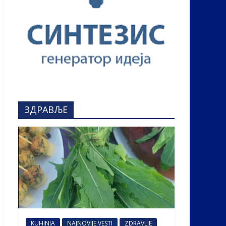
ЗДРАВЉЕ
KUHINJA
NAJNOVIJE VESTI
ZDRAVLJE