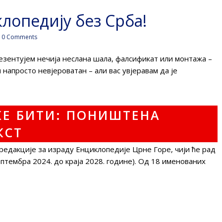
лопедију без Срба!
0 Comments
езентујем нечија неслана шала, фалсификат или монтажа –
и напросто невјероватан – али вас увјеравам да је
 редакције за израду Енциклопедије Црне Горе, чији ће рад
птембра 2024. до краја 2028. године). Од 18 именованих