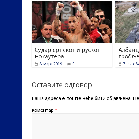
Судар српског и руског
Албанц
нокаутера
гробље
8. март 2019.
0
7. октоб
Оставите одговор
Ваша адреса е-поште неће бити објављена.
Не
Коментар
*