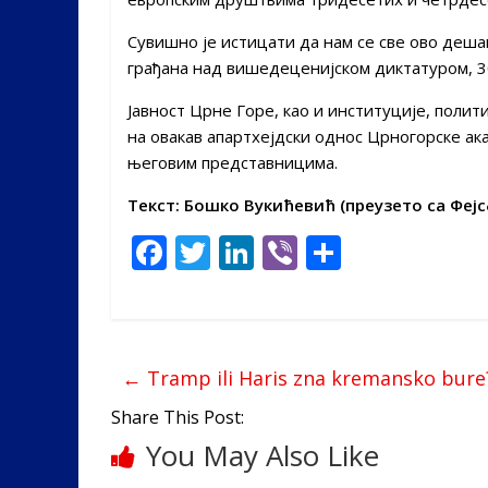
Сувишно је истицати да нам се све ово деша
грађана над вишедеценијском диктатуром, 30
Јавност Црне Горе, као и институције, полит
на овакав апартхејдски однос Црногорске ак
његовим представницима.
Текст: Бошко Вукићевић (преузето са Фејс
F
T
Li
Vi
S
ac
w
n
b
h
e
itt
k
er
ar
b
er
e
e
←
Tramp ili Haris zna kremansko bure
o
dI
o
n
Share This Post:
You May Also Like
k