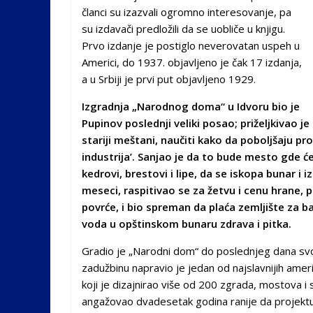
članci su izazvali ogromno interesovanje, pa
su izdavači predložili da se uobliče u knjigu.
Prvo izdanje je postiglo neverovatan uspeh u
Americi, do 1937. objavljeno je čak 17 izdanja,
a u Srbiji je prvi put objavljeno 1929.
Izgradnja „Narodnog doma“ u Idvoru bio je
Pupinov poslednji veliki posao; priželjkivao j
stariji meštani, naučiti kako da poboljšaju pr
industrija’. Sanjao je da to bude mesto gde će
kedrovi, brestovi i lipe, da se iskopa bunar i 
meseci, raspitivao se za žetvu i cenu hrane, 
povrće, i bio spreman da plaća zemljište za ba
voda u opštinskom bunaru zdrava i pitka.
Gradio je „Narodni dom“ do poslednjeg dana svog
zadužbinu napravio je jedan od najslavnijih ame
koji je dizajnirao više od 200 zgrada, mostova i
angažovao dvadesetak godina ranije da projektuje