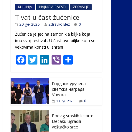
KUHINJA
NAJNOVIJE VESTI
ZDRAVLJE
Tivat u čast žućenice
20. јун 2026.
Zdravko Elez
0
Žućenica je jedina samonikla biljka koja
ima svoj festival . U čast ovе biljke koja se
vekovima koristi u ishrani
F
T
Li
Vi
S
ac
w
n
b
h
e
itt
k
er
ar
Гордани уручена
b
er
e
e
светска награда
o
dI
Унеска
0
13. јун 2026.
o
n
k
Podvig srpskih lekara:
Dečaku ugradili
veštačko srce