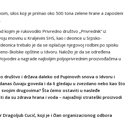
okom, silos koji je primao oko 500 tona zelene hrane a zaposleni
.
d kojim je rukovodilo Privredno društvo „Privrednik“ iz
oju imovinu u Kraljevini SHS, kao i deonice u Srpsko-
eonica trebalo je da se isplaćuje njegovoj rodbini po spisku
rkveno-školske opštine u Idvoru. Naložio je da se određena
 Vojvodini a nagrade najboljim poljoprivrednim proizvođačima u
ao društvo i država daleko od Pupinovih snova o Idvoru i
 i danas čuvaju goveda i da li gledaju u zvezdano nebo kao što
a svojim drugovima? Šta ćemo ostaviti u nasleđe
ti da su zdrava hrana i voda – najvažniji strateški proizvodi
r Dragoljub Cucić, koji je i član organizacionog odbora