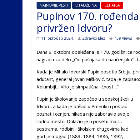
NAJNOVIJE VESTI
OTADŽBINA
СЕЋАЊА
Pupinov 170. rođendan:
privržen Idvoru?
11. октобар 2024.
Zdravko Elez
459 Views
Dana 9. oktobra obeležena je 170. godišnjica ro
nagradu za delo „Od pašnjaka do naučenjaka“ i ta
Kada je Mihalo Idvorski Pupin posetio Srbiju, pri
ađutant, general Jovan Mišković, tada je zapisao
Kolumbiji… Vrlo je simpatična ličnost…“
Pupin je školovanje započeo u seoskoj školi u
Idvoru, a kada je otišao u Ameriku i postao
poznat i cenjen, nikada nije zaboravio svoje
rodno mesto. Dolazio je u posetu majci,
sestrama, rodbini i školskim drugovima kad
god je mogao (1883, 1884, 1886, 1892,