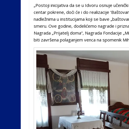
„Postoji inicijativa da se u Idvoru osnuje učenič
centar pokrene, doći će i do realizacije ‘Baštova
nadležnima u institucijama koji se bave „baštova
smeru. Ove godine, dodelićemo nagrade i priznan
Nagrada „Prijatelj doma“, Nagrada Fondacije „Mi
biti završena polaganjem venca na spomenik Miha