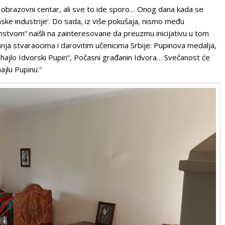
ki obrazovni centar, ali sve to ide sporo… Onog dana kada se
nske industrije’. Do sada, iz više pokušaja, nismo među
nstvom“ naišli na zainteresovane da preuzmu inicijativu u tom
ja stvaraocima i darovitim učenicima Srbije: Pupinova medalja,
hajlo Idvorski Pupin“, Počasni građanin Idvora… Svečanost će
jlu Pupinu.“