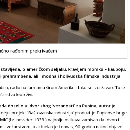
ručno rađenim prekrivačem
apostavljena, o američkom seljaku, kravljem momku – kauboju,
i prehrambena, ali i modna i holivudska filmska industrija.
biju, radio na farmama širom Amerike i tako se izdržavao. Tu je
čarstva lepo živi.
da doselio u Idvor zbog ‘vezanosti’ za Pupina, autor je
„Idejni projekt ‘Baštovanska industrija’ produkt je Pupinove brige
dnik“ (br. nov-dec 1933.) najbolje oslikava zamisao da Idvorci
 i voćarstvom, a aktuelan je i danas, 90 godina nakon objave.