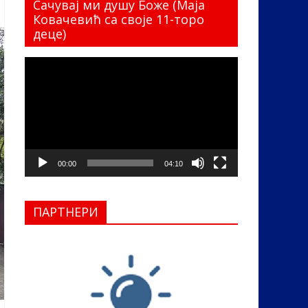
Сачувај ми душу Боже (Маја
Ковачевић са своје 11-торо
деце)
Прегледач
видео
записа
00:00
04:10
ПАРТНЕРИ