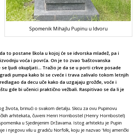
Spomenik Mihajlu Pupinu u Idvoru
e da to postane škola u kojoj će se idvorska mladež, pa i
oizvodnju voća i povrća. On je to zvao ‘baštovanska
 se ljudi okupljati…
Tražio je da se u porti crkve posade
izgradi pumpa kako bi se cveće i trava zalivalo tokom letnjih
predlagao da decu uče kako da uzgajaju grožđe, voće i
štu gde bi učenici praktično vežbali.
Raspitivao se da li je
 života, brinući o svakom detalju. Skicu za ovu Pupinovu
ričkih arhitekata, čuveni Henri Hornbostel (Henry Hornbostel)
 spomenika u Sjedinjenim Državama. Istog arhitektu je Pupin
 i njegovu vilu u gradiću Norfolk, koju je nazvao ‘Moj američki