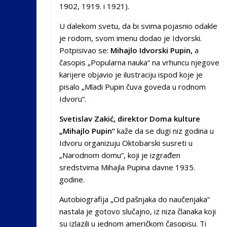
1902, 1919. i 1921).
U dalekom svetu, da bi svima pojasnio odakle
je rodom, svom imenu dodao je Idvorski.
Potpisivao se:
Mihajlo Idvorski Pupin,
a
časopis „Popularna nauka“ na vrhuncu njegove
karijere objavio je ilustraciju ispod koje je
pisalo „Mladi Pupin čuva goveda u rodnom
Idvoru“.
Svetislav Zakić, direktor Doma kulture
„Mihajlo Pupin“
kaže da se dugi niz godina u
Idvoru organizuju Oktobarski susreti u
„Narodnom domu“, koji je izgrađen
sredstvima Mihajla Pupina davne 1935.
godine.
Autobiografija „Od pašnjaka do naučenjaka“
nastala je gotovo slučajno, iz niza članaka koji
su izlazili u jednom američkom časopisu. Ti