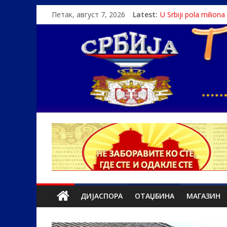
Петак, август 7, 2026
Latest:
U Srbiji pola milion
Како је „Господар
Čije je pravo na istin
Srbin zaspao na Dun
Politika i seks glav
ДИЈАСПОРА
ОТАЏБИНА
МАГАЗИН