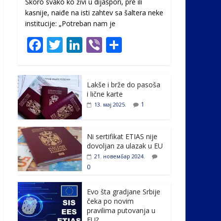
Skoro svako ko živi u dijaspori, pre ili
kasnije, naiđe na isti zahtev sa šaltera neke
institucije: „Potreban nam je
F
T
Li
Vi
S
ac
w
n
b
h
e
itt
k
er
ar
Lakše i brže do pasoša
b
er
e
e
i lične karte
o
dI
1
13. мај 2025.
o
n
k
Ni sertifikat ETIAS nije
dovoljan za ulazak u EU
21. новембар 2024.
0
Evo šta gradjane Srbije
čeka po novim
pravilima putovanja u
EU?