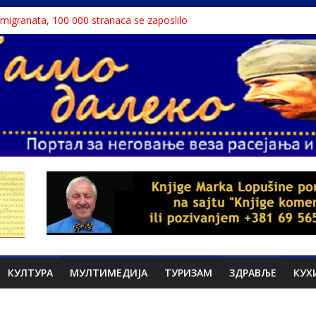
a migranata, 100 000 stranaca se zaposlilo
 књига“ проглашен народним непријатељем
u o Nikoli Tesli?
avu, reka ga odnela u Rumuniju
ne teme srpskih medija
КУЛТУРА
МУЛТИМЕДИЈА
ТУРИЗАМ
ЗДРАВЉЕ
КУХ