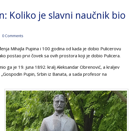
 Koliko je slavni naučnik bio
0 Comments
đenja Mihajla Pupina i 100 godina od kada je dobio Pulicerovu
ko postao prvi čovek sa ovih prostora koji je dobio Pulicera.
mio ga je 19. juna 1892. kralj Aleksandar Obrenović, a kraljev
: „Gospodin Pupin, Srbin iz Banata, a sada profesor na