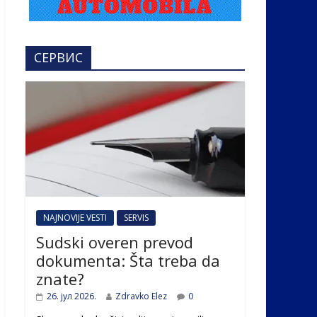
СЕРВИС
NAJNOVIJE VESTI
SERVIS
Sudski overen prevod
dokumenta: Šta treba da
znate?
26. јул 2026.
Zdravko Elez
0