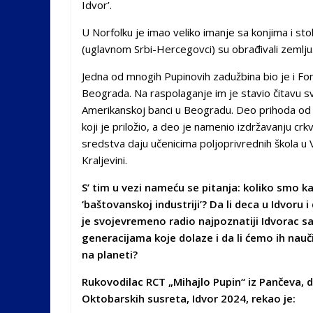
Idvor’.
U Norfolku je imao veliko imanje sa konjima i st
(uglavnom Srbi-Hercegovci) su obrađivali zemlju
Jedna od mnogih Pupinovih zadužbina bio je i Fon
Beograda. Na raspolaganje im je stavio čitavu sv
Amerikanskoj banci u Beogradu. Deo prihoda od d
koji je priložio, a deo je namenio izdržavanju c
sredstva daju učenicima poljoprivrednih škola u
Kraljevini.
S’ tim u vezi nameću se pitanja: koliko smo k
‘baštovanskoj industriji’? Da li deca u Idvoru
je svojevremeno radio najpoznatiji Idvorac s
generacijama koje dolaze i da li ćemo ih nauči
na planeti?
Rukovodilac RCT „Mihajlo Pupin“ iz Pančeva, d
Oktobarskih susreta, Idvor 2024, rekao je: