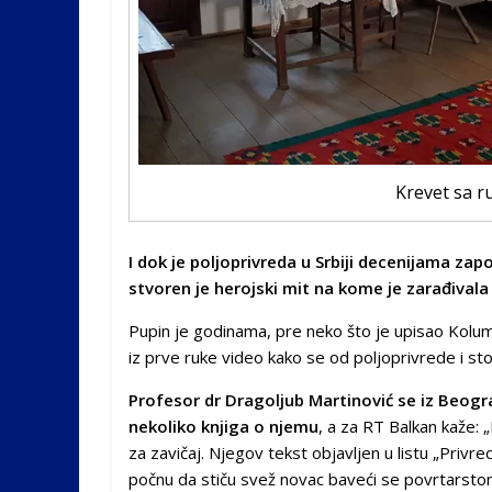
Krevet sa 
I dok je poljoprivreda u Srbiji decenijama z
stvoren je herojski mit na kome je zarađivala 
Pupin je godinama, pre neko što je upisao Kolum
iz prve ruke video kako se od poljoprivrede i sto
Profesor dr Dragoljub Martinović se iz Beogra
nekoliko knjiga o njemu
, a za RT Balkan kaže: 
za zavičaj. Njegov tekst objavljen u listu „Privre
počnu da stiču svež novac baveći se povrtarstom