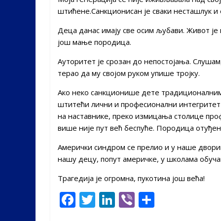
штићене.Санкционисан је сваки несташлук и 
Деца данас имају све осим љубави. Живот је
још мање породица.
Ауторитет је срозан до непостојања. Слушам,
терао да му својом руком упише тројку.
Ако неко санкционише дете традиционалним 
штитећи лични и професионални интегритет р
на наставнике, преко измицања столице профе
више није пут већ беспуће. Породица отуђе
Амерички синдром се прелио и у наше двориш
нашу децу, попут америчке, у школама обуча
Трагедија је огромна, пукотина још већа!
F
T
Li
Vi
S
ac
w
n
b
h