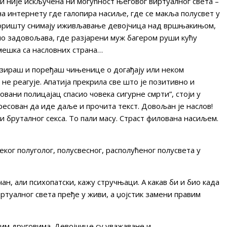
ли није искључена ни могућност његовог виртуалног света –
к на интернету где галопира насиље, где се макља полусвет у
воришту снимају иживљавање девојчица над вршњакињом,
но задовољава, где разјарени муж багером руши кућу
мешка са насловних страна…
зираш и поређаш чињенице о догађају или неком
 не реагује. Апатија прекрила све што је позитивно и
вани полицајац спасио човека сигурне смрти”, стоји у
ресован да иде даље и прочита текст. Довољан је наслов!
и бруталног секса. То пали масу. Страст филована насиљем.
ког полуголог, полусвесног, располућеног полусвета у
ан, али психопатски, кажу стручњаци. А какав би и био када
иртуалног света пређе у живи, а џојстик замени правим
јим друговима. Девојчице су уважаване и