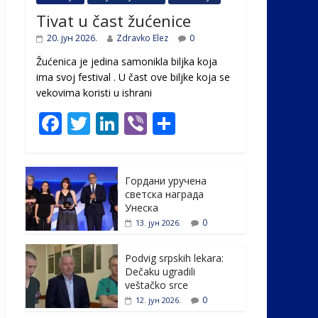
Tivat u čast žućenice
20. јун 2026.
Zdravko Elez
0
Žućenica je jedina samonikla biljka koja
ima svoj festival . U čast ovе biljke koja se
vekovima koristi u ishrani
F
T
Li
Vi
S
ac
w
n
b
h
e
itt
k
er
ar
Гордани уручена
b
er
e
e
светска награда
o
dI
Унеска
0
13. јун 2026.
o
n
k
Podvig srpskih lekara:
Dečaku ugradili
veštačko srce
0
12. јун 2026.