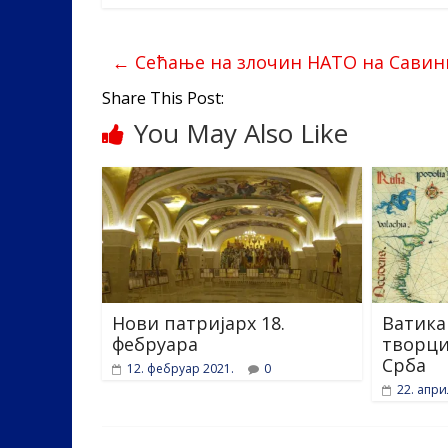
e
itt
k
er
ar
b
er
e
e
←
Сећање на злочин НАТО на Савин
o
dI
Share This Post:
o
n
You May Also Like
k
Нови патријарх 18.
Ватика
фебруара
творци
Срба
12. фебруар 2021.
0
22. апри