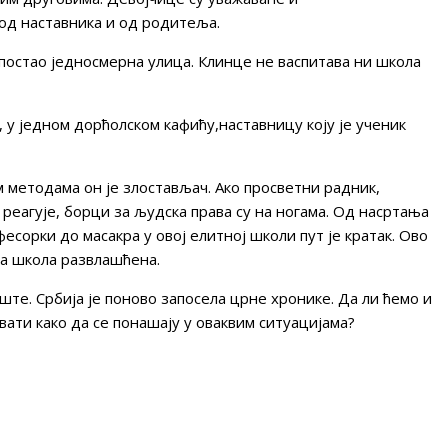
од наставника и од родитеља.
 постао једносмерна улица. Клинце не васпитава ни школа
 у једном дорћолском кафићу,наставницу коју је ученик
методама он је злостављач. Ако просветни радник,
еагује, борци за људска права су на ногама. Од насртања
сорки до масакра у овој елитној школи пут је кратак. Ово
на школа развлашћена.
те. Србија је поново запосела црне хронике. Да ли ћемо и
вати како да се понашају у оваквим ситуацијама?