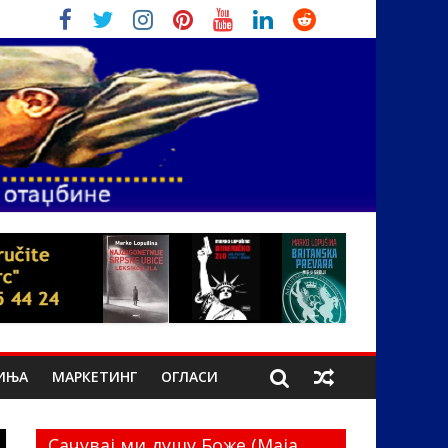
ИЊА
МАРКЕТИНГ
ОГЛАСИ
Сачувај ми душу Боже (Маја