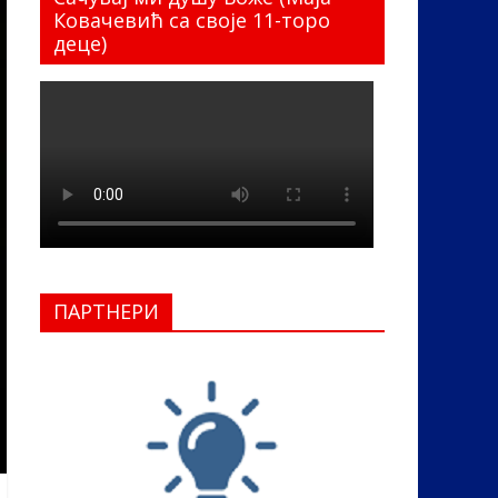
Ковачевић са своје 11-торо
деце)
ПАРТНЕРИ