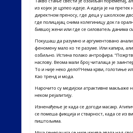
Такво стање свести је озбиљан поремећај, а
из којих је црпео идеје. А идеја је на прете
директном преносу, где деца у школском д
где полицајац снима колегиницу док га орал
бившој жени или где се силоватељ данима с
Покушаш да разумно и аргументовано анали
феномену мало ко те разуме. Или капира, али
озбиљно. Истина полако антрофира. “Пожртво
наслову. Веома мали број читалаца је заинте
То и није неко дело!?Нема крви, голотиње ил
Као тренд и мода.
Нарочито су медијски атрактивне макљаже не
неком рејалитију.
Изненађење је када се догоди масакр. Атипич
се помеша фикција и стварност, када се из в
пиштољима.
Моја генерација се није иживљавала над сво