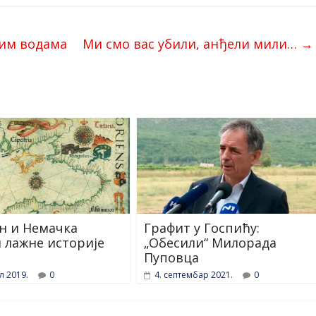
им водама
Ми смо вас убили, анђели мили…
→
н и Немачка
Графит у Госпићу:
 лажне историје
„Обесили“ Милорада
Пуповца
л 2019.
0
4. септембар 2021.
0