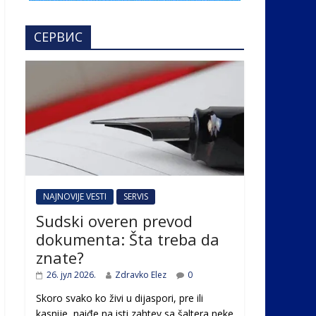
СЕРВИС
NAJNOVIJE VESTI
SERVIS
Sudski overen prevod
dokumenta: Šta treba da
znate?
26. јул 2026.
Zdravko Elez
0
Skoro svako ko živi u dijaspori, pre ili
kasnije, naiđe na isti zahtev sa šaltera neke