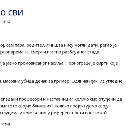
о сви
ments
ј, сем пара, родитељи ништа нису могли дати, рекао је
урног времена, смерни пастир разблудног стада.
ија јавно промовисаног насиља. Порнографије смрти која
а.
, масовни убица дечак за пример. Одличан ђак, из угледне
и…
препадани професори и наставници? Колико смо отуђени да
рмитете својих ближњих? Колико пројектујемо своју
иотлуцима утемељеним у референтности престижа?
нема.