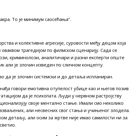
акра. То је минимум саосећања”.
рства и колективне агресије, суровости међу децом која
 оваквом трагедијом по филмском сценарију. Сада се
гози, криминолози, аналитичари и разни експерти опште
вик али је злочин изведен по сличном концепту.
ао да је злочин системски и до детаља испланиран.
нађа говори емотивна отупелост убице као и његов позив
статацијом да је психопата. Људи у нервном растројству
ционализују своје ментално стање. Имали смо неколико
азваљених, али несвесних свог стања и учињеног злодела.
ом детаљу, али осим за жртве није имао самилости ни за
светио.