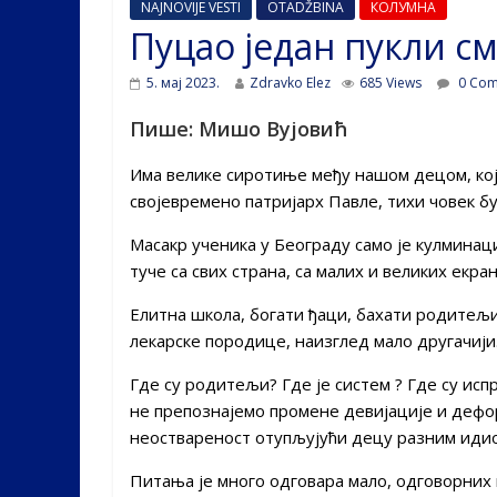
NAJNOVIJE VESTI
OTADŽBINA
КОЛУМНА
Пуцао један пукли см
5. мај 2023.
Zdravko Elez
685 Views
0 Com
Пише: Мишо Вујовић
Има велике сиротиње међу нашом децом, којо
својевремено патријарх Павле, тихи човек б
Масакр ученика у Београду само је кулминац
туче са свих страна, са малих и великих екран
Елитна школа, богати ђаци, бахати родитељи
лекарске породице, наизглед мало другачиј
Где су родитељи? Где је систем ? Где су ис
не препознајемо промене девијације и дефо
неоствареност отупљујући децу разним ид
Питања је много одговара мало, одговорних 