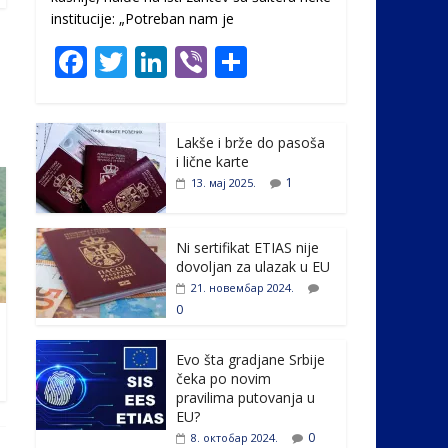
institucije: „Potreban nam je
F
T
Li
Vi
S
ac
w
n
b
h
e
itt
k
er
ar
Lakše i brže do pasoša
b
er
e
e
i lične karte
o
dI
1
13. мај 2025.
o
n
k
Ni sertifikat ETIAS nije
dovoljan za ulazak u EU
21. новембар 2024.
0
Evo šta gradjane Srbije
čeka po novim
pravilima putovanja u
EU?
0
8. октобар 2024.