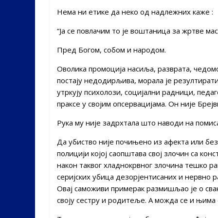
Нема ни етике да неко од надлежних каже :
“Ја се повлачим то је воштаница за жртве мас
Пред Богом, собом и народом.
Оволика промоција насиља, разврата, чедомо
постају недодирљива, морала је резултирати
утркују психолози, социјални радници, педа
праксе у својим опсервацијама. Он није Бреј
Рука му није задрхтала што наводи на помис
Да убиство није почињено из афекта или без
полицији којој саопштава свој злочин са кон
након таквог хладнокрвног злочина тешко ра
серијских убица дезорјентисаних и нервно р
Овај саможиви примерак размишљао је о свак
своју сестру и родитеље. А можда се и њима 