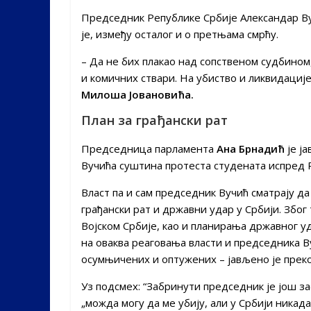
Председник Републике Србије Александар Вуч
је, између осталог и о претњама смрћу.
– Да не бих плакао над сопственом судбином
и комичних ствари. На убиство и ликвидације
Милоша Јовановића.
План за грађански рат
Председница парламента
Ана Брнадић
је ја
Вучића суштина протеста студената испред Р
Власт па и сам председник Вучић сматрају да
грађански рат и државни удар у Србији. Због
Војском Србије, као и планирања државног у
на оваква реаговања власти и председника В
осумњичених и оптужених – јављено је преко
Уз подсмех: “Забринути председник је још з
„можда могу да ме убију, али у Србији никад