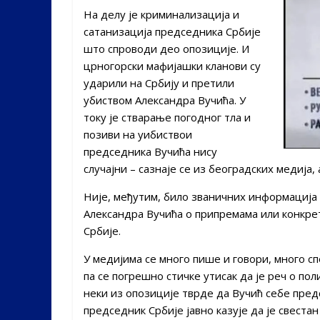
На делу је криминализација и
сатанизација председника Србије
што спроводи део опозиције. И
црногорски мафијашки кланови су
ударили на Србију и претили
убиством Александра Вучића. У
току је стварање погодног тла и
позиви на уибиствои
председника Вучића нису
случајни – сазнаје се из београдских медија,
Није, међутим, било званичних информација Б
Александра Вучића о припремама или конкре
Србије.
У медијима се много пише и говори, много с
па се погрешно стичке утисак да је реч о пол
неки из опозиције тврде да Вучић себе пред
председник Србије јавно казује да је свеста