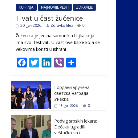
KUHINJA
NAJNOVIJE VESTI
ZDRAVLJE
Tivat u čast žućenice
20. јун 2026.
Zdravko Elez
0
Žućenica je jedina samonikla biljka koja
ima svoj festival . U čast ovе biljke koja se
vekovima koristi u ishrani
F
T
Li
Vi
S
ac
w
n
b
h
e
itt
k
er
ar
Гордани уручена
b
er
e
e
светска награда
o
dI
Унеска
0
13. јун 2026.
o
n
k
Podvig srpskih lekara:
Dečaku ugradili
veštačko srce