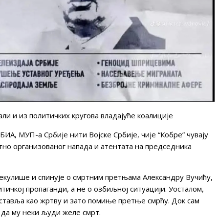
 али и из политичких кругова владајуће коалиције
ИА, МУП-а Србије нити Војске Србије, чије “Кобре” чувају
тно организованог напада и атентата на председника
пекулише и спинује о смртним претњама Александру Вучићу,
итичкој пропаганди, а не о озбиљној ситуацији. Уосталом,
ставља као жртву и зато помиње претње смрћу. Док сам
н да му неки људи желе смрт.