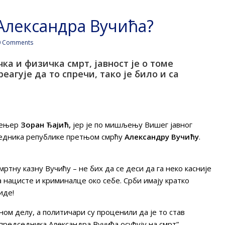
 Александра Вучића?
 Comments
а и физичка смрт, јавност је о томе
агује да то спречи, тако је било и са
жењер
Зоран Ђајић,
јер је по мишљењу Вишег јавног
седника републике претњом смрћу
Александру Вучићу
.
смртну казну Вучићу – не бих да се деси да га неко касније
 нацисте и криминалце око себе. Срби имају кратко
иде!
ом делу, а политичари су проценили да је то став
 председника Александра Вучића осуђују на смрт”.