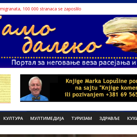
a migranata, 100 000 stranaca se zaposlilo
 књига“ проглашен народним непријатељем
u o Nikoli Tesli?
avu, reka ga odnela u Rumuniju
ne teme srpskih medija
КУЛТУРА
МУЛТИМЕДИЈА
ТУРИЗАМ
ЗДРАВЉЕ
КУХ