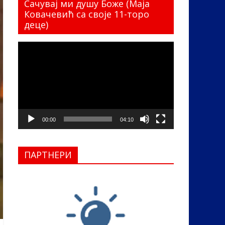
Сачувај ми душу Боже (Маја
Ковачевић са своје 11-торо
деце)
Прегледач
видео
записа
00:00
04:10
ПАРТНЕРИ