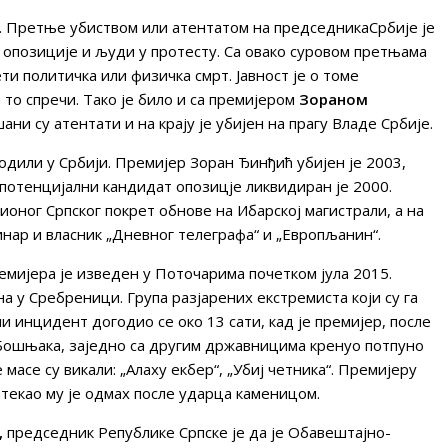
н. Претње убиством или атентатом на председникаСрбије је
 опозиције и људи у протесту. Са овако суровом претњама
и политичка или физичка смрт. Јавност је о томе
то спречи. Тако је било и са премијером
Зораном
ани су атентати и на крају је убијен на прагу Владе Србије.
одили у Србији. Премијер Зоран Ђинђић убијен је 2003,
потенцијални кандидат опозицје ликвидиран је 2000.
ионог Српског покрет обнове на Ибарској магистрали, а на
инар и власник „Дневног телеграфа“ и „Европљанин“.
емијера је изведен у Поточарима почетком јула 2015.
а у Сребреници. Група разјарених екстремиста који су га
и инцидент догодио се око 13 сати, кад је премијер, после
 Бошњака, заједно са другим државницима кренуо потпуно
масе су викали: „Алаху екбер“, „Убиј четника“. Премијеру
атекао му је одмах после ударца каменицом.
,
председник Републике Српске је да је Обавештајно-