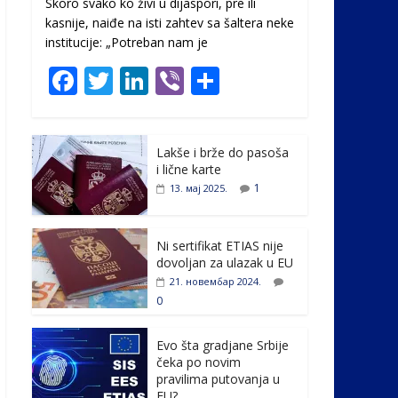
Skoro svako ko živi u dijaspori, pre ili
kasnije, naiđe na isti zahtev sa šaltera neke
institucije: „Potreban nam je
F
T
Li
Vi
S
ac
w
n
b
h
e
itt
k
er
ar
Lakše i brže do pasoša
b
er
e
e
i lične karte
o
dI
1
13. мај 2025.
o
n
k
Ni sertifikat ETIAS nije
dovoljan za ulazak u EU
21. новембар 2024.
0
Evo šta gradjane Srbije
čeka po novim
pravilima putovanja u
EU?