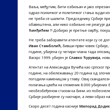
Ваља, међутим, бити озбиљан и јако опреза
одраз психичког и политичког стања људи из
не треба се шалити. Председнику Србије прет
обавештена, али нико озбиљно не реагује да 
Ђинђићем
?! Добијао је претње смрћу, покуш
Не треба заборавити атентате који су се дог
Иван Стамболић,
бивши први човек Србије, 
године, убијена су четири члана тада опозиц
Васкрс 1999. убијен је
Славко Ћурувија
, нов
Атентат на Александра Вучића као српског пр
године, на обележавању 20 година од злочин
погодили каменицом у главу. Овај скандалозн
полагања цвећа на споменик 8.000 убијених
необезбеђеном стазом ка бини. из побеснеле 
Србије разбијене су наочаре, а леви образ н
Скоро десет година касније
Милорад Додик