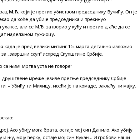
арац
М.Ђ.
који је претио убиством председнику Вучићу. Он је
екао да хоће да убије председника и прекинуо
 ухапсе, али се М.Ђ. затворио у кућу и претио д аће да се
едат наделжном тужиоцу.
го
када је пред велики митинг 15. марта детаљно изложио
 за „завршни скуп“ испред Скупштине Србије.
о са њим! Мртва уста не говоре“
ко друштвене мреже језиве претње председнику Србије
ти: – Убићу ти Милицу, исећи је на комаде, заклаћу ти мајку.
рекао:
реј. Ако убију мога брата, остаје мој син Данило. Ако убију
ју и њу, моју ћерку, остаје мој син Вукан… И гробови наши