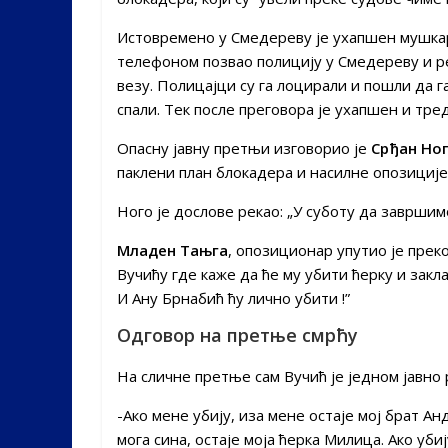
Истовремено у Смедереву је ухапшен мушк
телефоном позвао полицију у Смедереву и р
везу. Полицајци су га лоцирали и пошли да га
спали. Тек после преговора је ухапшен и тр
Опасну јавну претњи изговорио је
Срђан Но
паклени план блокадера и насилне опозиције
Ного је дослове рекао: „У суботу да завршим
Младен Тањга
, опозиционар упутио је пре
Вучићу где каже да ће му убити ћерку и закла
И Ану Брнабић ћу лично убити !”
Одговор на претње смрћу
На сличне претње сам Вучић је једном јавно 
-Ако мене убију, иза мене остаје мој брат Анд
мога сина, остаје моја ћерка Милица. Ако уби