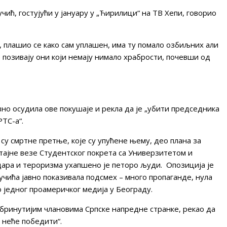
ић, гостујући у јануару у „Ћирилици“ на ТВ Хепи, говорио
, плашио се како сам уплашен, има ту помало озбиљних али
 позивају они који немају нимало храбрости, почевши од
вно осудила ове покушаје и рекла да је „убити председника
ТС-а“.
 су смртне претње, које су упућене њему, део плана за
 тајне везе Студентског покрета са Универзитетом и
дара и тероризма ухапшено је петоро људи. Опозиција је
учића јавно показивала подсмех – много пропаганде, нула
 једног проамеричког медија у Београду.
абринутијим члановима Српске напредне странке, рекао да
а неће победити“.