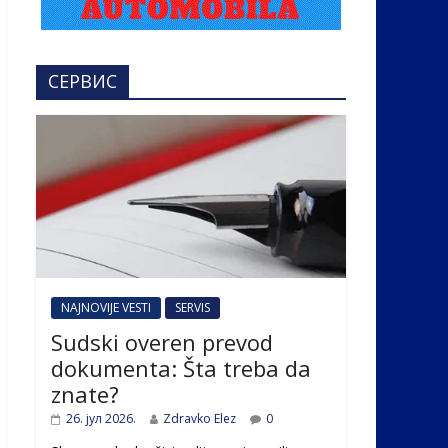
СЕРВИС
NAJNOVIJE VESTI
SERVIS
Sudski overen prevod
dokumenta: Šta treba da
znate?
26. јул 2026.
Zdravko Elez
0