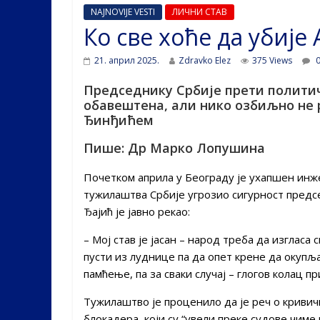
NAJNOVIJE VESTI
ЛИЧНИ СТАВ
Ко све хоће да убије
21. април 2025.
Zdravko Elez
375 Views
0
Председнику Србије прети политичк
обавештена, али нико озбиљно не ре
Ђинђићем
Пише: Др Марко Лопушина
Почетком априла у Београду је ухапшен ин
тужилаштва Србије угрозио сигурност пред
Ђајић је јавно рекао:
– Мој став је јасан – народ треба да изгласа 
пусти из луднице па да опет крене да окупља
памћење, па за сваки случај – глогов колац пр
Тужилаштво је проценило да је реч о кривичн
блокадера, који су “увели преке судове чиме