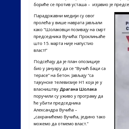
бориће се против усташа – изјавио је предс
Парадржавни медији су овог
пролећа у више наврата јављали
како “Шолаковци позивају на смрт
председника Вучића: Проклињаће
што 15. марта није напустио
власт!”
Подсећају да је план опозиције
био у јануару да се “Вучић баци са
терасе” на бетон. Јављају “са
тајкунске телевизије Н1 која је у
власништву
Драгана Шолака
поручили су уживо у програму да
ће убити председника
Александра Вучића –
„сахранићемо Вучића, једино тако
можемо да отмемо власт.”