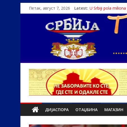
Петак, август 7, 2026
Latest:
U Srbiji pola milion
Како је „Господар
Čije je pravo na istin
Srbin zaspao na Dun
Politika i seks glav
ДИЈАСПОРА
ОТАЏБИНА
МАГАЗИН