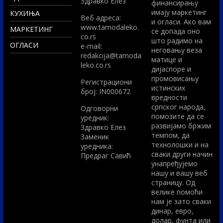
Здравко Елез
финансирању
имају маркетинг
КУХИЊА
Вeб адреса:
и огласи. Ако вам
www.tamodaleko.
МАРКЕТИНГ
се допада оно
co.rs
што радимо на
ОГЛАСИ
e-mail:
неговању веза
redakcija@tamoda
матице и
leko.co.rs
дијаспоре и
промовисању
Регистрациони
истинских
број: IN000672
вредности
српског народа,
Одговорни
помозите да се
уредник:
развијамо бржим
Здравко Елез
темпом, да
Заменик
технолошки и на
уредника:
сваки други начин
Предраг Савић
унапређујемо
нашу и вашу веб
страницу. Од
велике помоћи
нам је зато сваки
динар, евро,
долар, фунта или