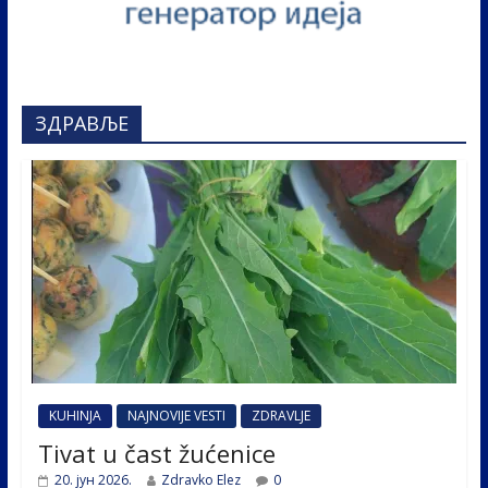
ЗДРАВЉЕ
KUHINJA
NAJNOVIJE VESTI
ZDRAVLJE
Tivat u čast žućenice
20. јун 2026.
Zdravko Elez
0