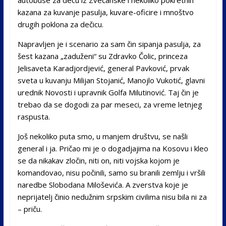
kazana za kuvanje pasulja, kuvare-oficire i mnoštvo
drugih poklona za dečicu.
Napravljen je i scenario za sam čin sipanja pasulja, za
šest kazana „zaduženi“ su Zdravko Čolic, princeza
Jelisaveta Karadjordjević, general Pavković, prvak
sveta u kuvanju Milijan Stojanić, Manojlo Vukotić, glavni
urednik Novosti i upravnik Golfa Milutinović. Taj čin je
trebao da se dogodi za par meseci, za vreme letnjeg
raspusta.
Još nekoliko puta smo, u manjem društvu, se našli
general i ja. Pričao mi je o dogadjajima na Kosovu i kleo
se da nikakav zločin, niti on, niti vojska kojom je
komandovao, nisu počinili, samo su branili zemlju i vršili
naredbe Slobodana Miloševića. A zverstva koje je
neprijatelj činio nedužnim srpskim civilima nisu bila ni za
– priču.