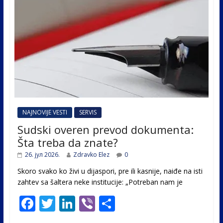
NAJNOVIJE VESTI
SERVIS
Sudski overen prevod dokumenta:
Šta treba da znate?
26. јул 2026.
Zdravko Elez
0
Skoro svako ko živi u dijaspori, pre ili kasnije, naiđe na isti
zahtev sa šaltera neke institucije: „Potreban nam je
F
T
Li
Vi
S
ac
w
n
b
h