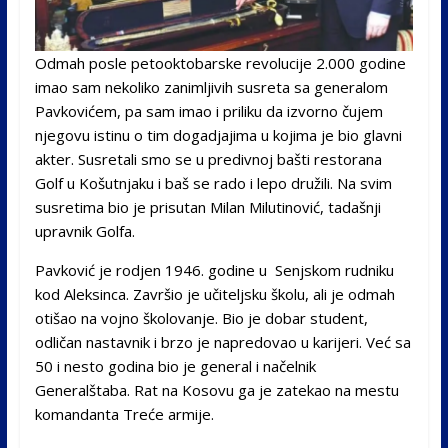
Odmah posle petooktobarske revolucije 2.000 godine
imao sam nekoliko zanimljivih susreta sa generalom
Pavkovićem, pa sam imao i priliku da izvorno čujem
njegovu istinu o tim dogadjajima u kojima je bio glavni
akter. Susretali smo se u predivnoj bašti restorana
Golf u Košutnjaku i baš se rado i lepo družili. Na svim
susretima bio je prisutan Milan Milutinović, tadašnji
upravnik Golfa.
Pavković je rodjen 1946. godine u Senjskom rudniku
kod Aleksinca. Završio je učiteljsku školu, ali je odmah
otišao na vojno školovanje. Bio je dobar student,
odličan nastavnik i brzo je napredovao u karijeri. Već sa
50 i nesto godina bio je general i načelnik
Generalštaba. Rat na Kosovu ga je zatekao na mestu
komandanta Treće armije.