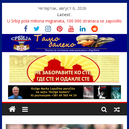
Четвртак, август 6, 2026
Latest:
Politika i seks glavne teme srpskih medija
U Srbiji pola miliona migranata, 100 000 stranaca se zaposlilo
Како је „Господар књига“ проглашен народним
непријатељем
Čije je pravo na istinu o Nikoli Tesli?
Srbin zaspao na Dunavu, reka ga odnela u Rumuniju