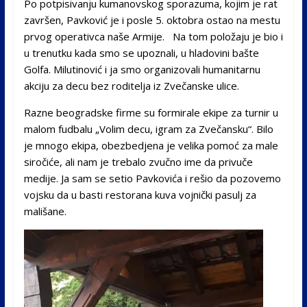
Po potpisivanju kumanovskog sporazuma, kojim je rat
završen, Pavković je i posle 5. oktobra ostao na mestu
prvog operativca naše Armije. Na tom položaju je bio i
u trenutku kada smo se upoznali, u hladovini bašte
Golfa. Milutinović i ja smo organizovali humanitarnu
akciju za decu bez roditelja iz Zvečanske ulice.
Razne beogradske firme su formirale ekipe za turnir u
malom fudbalu „Volim decu, igram za Zvečansku“. Bilo
je mnogo ekipa, obezbedjena je velika pomoć za male
siročiće, ali nam je trebalo zvučno ime da privuče
medije. Ja sam se setio Pavkovića i rešio da pozovemo
vojsku da u basti restorana kuva vojnički pasulj za
mališane.