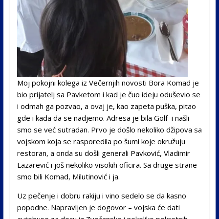
Moj pokojni kolega iz Večernjih novosti Bora Komad je
bio prijatelj sa Pavketom i kad je čuo ideju oduševio se
i odmah ga pozvao, a ovaj je, kao zapeta puška, pitao
gde i kada da se nadjemo. Adresa je bila Golf i našli
smo se već sutradan. Prvo je došlo nekoliko džipova sa
vojskom koja se rasporedila po šumi koje okružuju
restoran, a onda su došli generali Pavković, Vladimir
Lazarević i još nekoliko visokih oficira. Sa druge strane
smo bili Komad, Milutinović i ja.
Uz pečenje i dobru rakiju i vino sedelo se da kasno
popodne. Napravljen je dogovor – vojska će dati
autobuse za decu iz Zvečanske i nekoliko pokretnih