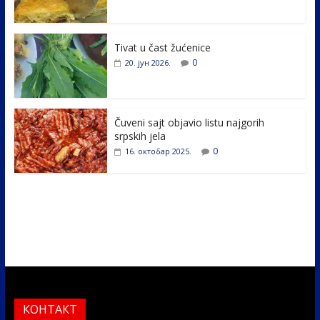
o
dI
o
n
k
Tivat u čast žućenice
0
20. јун 2026.
Čuveni sajt objavio listu najgorih
srpskih jela
0
16. октобар 2025.
КОНТАКТ