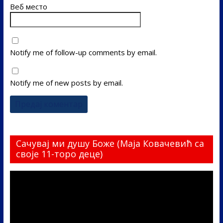
Веб место
Notify me of follow-up comments by email.
Notify me of new posts by email.
Сачувај ми душу Боже (Маја Ковачевић са
своје 11-торо деце)
Прегледач
видео
записа