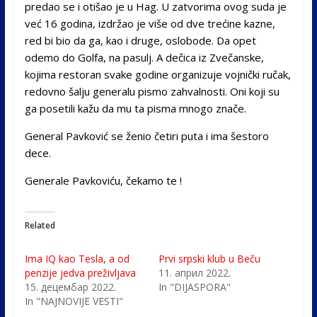
predao se i otišao je u Hag. U zatvorima ovog suda je
već 16 godina, izdržao je više od dve trećine kazne,
red bi bio da ga, kao i druge, oslobode. Da opet
odemo do Golfa, na pasulj. A dečica iz Zvečanske,
kojima restoran svake godine organizuje vojnički ručak,
redovno šalju generalu pismo zahvalnosti. Oni koji su
ga posetili kažu da mu ta pisma mnogo znače.
General Pavković se ženio četiri puta i ima šestoro
dece.
Generale Pavkoviću, čekamo te !
Related
Ima IQ kao Tesla, a od
Prvi srpski klub u Beču
penzije jedva preživljava
11. април 2022.
15. децембар 2022.
In "DIJASPORA"
In "NAJNOVIJE VESTI"