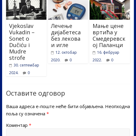
Vjekoslav
Лечење
Мање цене
Vukadin –
дијабетеса
вртића у
Sonet o
без лекова
Смедеревск
Dučiću i
и игле
ој Паланци
Mudre
12. октобар
16. фебруар
strofe
2020.
0
2022.
0
30. септембар
2024.
0
Оставите одговор
Ваша адреса е-поште неће бити објављена.
Неопходна
поља су означена
*
Коментар
*