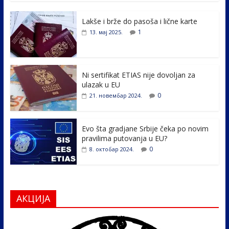
e
itt
k
er
ar
Lakše i brže do pasoša i lične karte
b
er
e
e
1
13. мај 2025.
o
dI
o
n
k
Ni sertifikat ETIAS nije dovoljan za
ulazak u EU
0
21. новембар 2024.
Evo šta gradjane Srbije čeka po novim
pravilima putovanja u EU?
0
8. октобар 2024.
АКЦИЈА