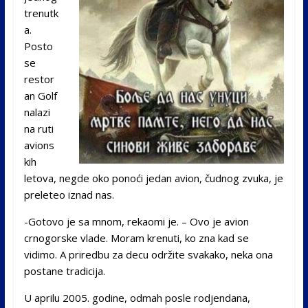
trenutk
a.
Posto
se
restor
an Golf
nalazi
na ruti
avions
kih
letova, negde oko ponoći jedan avion, čudnog zvuka, je
preleteo iznad nas.
-Gotovo je sa mnom, rekaomi je. – Ovo je avion
crnogorske vlade. Moram krenuti, ko zna kad se
vidimo. A priredbu za decu održite svakako, neka ona
postane tradicija.
U aprilu 2005. godine, odmah posle rodjendana,