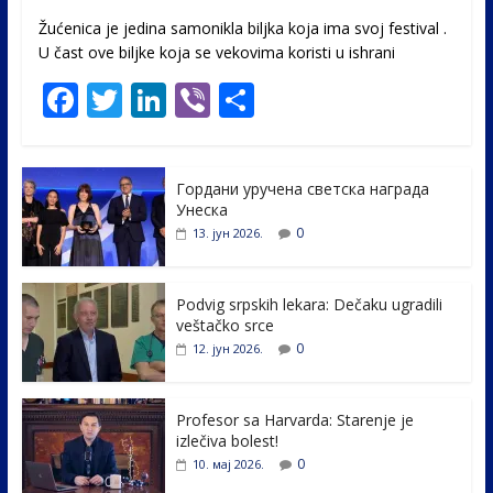
Žućenica je jedina samonikla biljka koja ima svoj festival .
U čast ovе biljke koja se vekovima koristi u ishrani
F
T
Li
Vi
S
ac
w
n
b
h
e
itt
k
er
ar
Гордани уручена светска награда
b
er
e
e
Унеска
o
dI
0
13. јун 2026.
o
n
k
Podvig srpskih lekara: Dečaku ugradili
veštačko srce
0
12. јун 2026.
Profesor sa Harvarda: Starenje je
izlečiva bolest!
0
10. мај 2026.