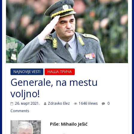
NAJNOVIJE VESTI
НАША ПРИЧА
Generale, na mestu
voljno!
26. март 2021.
Zdravko Elez
1646 Views
0
Comments
Piše: Mihailo Ješić