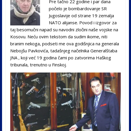
Pre tačno 22 godine i par dana
počelo je bombardovanje SR
Jugoslavije od strane 19 zemalja
NATO alijanse. Povod i izgovor za
taj besomučni napad su navodni zločini naše vojske na
Kosovu. Neću ovim tekstom da sudim ikome, niti
branim nekoga, podseti me ova godišnjica na generala
Nebojšu Pavkovića, tadašnjeg načelnika Generalštaba
JNA , koji već 19 godina čami po zatvorima Haškog
tribunala, trenutno u Finskoj.