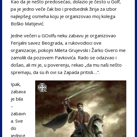
Kao da je nešto predosećao, dolazio je često u Golf,
pa je jedno veče čak bio i predsednik žirija za izbor
najlepšeg osmeha koju je organizovao moj kolega
Boško Matijević.
Jedne večeri u GOolfu neku zabavu je organizovao
Ferijalni savez Beograda, a rukovodioci ove
organizacije, pokojni Mileta Grujevski i Žarko Gvero me
zamolili da pozovem Pavkovića. Rado se odazvao i
došao, ali mi je, u poverenju, rekao „da mu naši nešto
spremaju, da su ih ovi sa Zapada pritisli….“.
Ipak,
zabava
je bila
–
zabavn
a. Sve
do
jednog