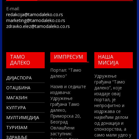
E-mail:
redakcija@tamodaleko.co.rs
marketing@tamodaleko.co.rs
zdravko.elez@tamodaleko.co.rs
ТАМО
ИМПРЕСУМ
НАША
ДАЛЕКО
МИСИЈА
Портал: "Тамо
далеко"
Удружење
ДИЈАСПОРА
грађана “Тамо
Назив и седиште
ОТАЏБИНА
далеко”, које
издавача:
изадаје овај
МАГАЗИН
Удружење
портал, је
грађана Тамо
непрофитно и
КУЛТУРА
далеко,
издржава се
Приморска 20,
највећим делом
МУЛТИМЕДИЈА
Београд
од донација и
ТУРИЗАМ
Овлашћени
спонзорства, а
заступник:
само мали удео у
ЗДРАВЉЕ