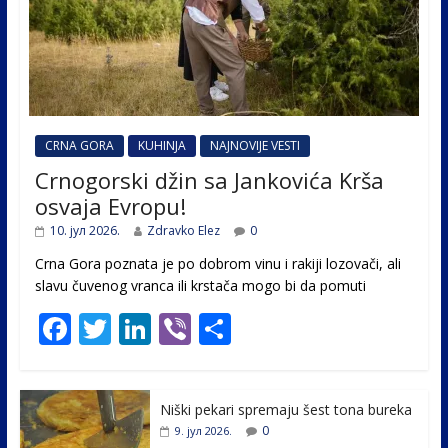
CRNA GORA
KUHINJA
NAJNOVIJE VESTI
Crnogorski džin sa Jankovića Krša
osvaja Evropu!
10. јул 2026.
Zdravko Elez
0
Crna Gora poznata je po dobrom vinu i rakiji lozovači, ali
slavu čuvenog vranca ili krstača mogo bi da pomuti
F
T
Li
Vi
S
ac
w
n
b
h
e
itt
k
er
ar
Niški pekari spremaju šest tona bureka
b
er
e
e
0
9. јул 2026.