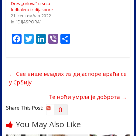
Dres „orlova“ u srcu
fudbalera iz dijaspore
21. септембар 2022.
In "DIJASPORA"
F
T
Li
Vi
S
ac
w
n
b
h
e
itt
k
er
ar
b
er
e
e
←
Све више младих из дијаспоре враћа се
o
dI
у Србију
o
n
k
Те ноћи умрла је доброта
→
Share This Post:
0
You May Also Like