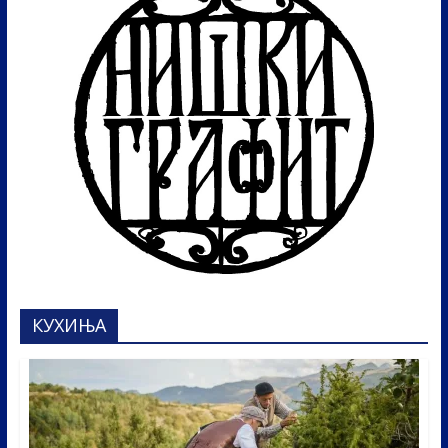
КУХИЊА