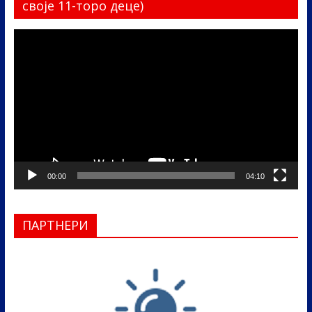
своје 11-торо деце)
Прегледач
видео
записа
00:00
04:10
ПАРТНЕРИ