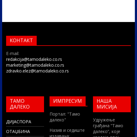
КОНТАКТ
E-mail:
redakcija@tamodaleko.co.rs
marketing@tamodaleko.co.rs
zdravko.elez@tamodaleko.co.rs
ТАМО
ИМПРЕСУМ
НАША
ДАЛЕКО
МИСИЈА
Портал: "Тамо
далеко"
Удружење
ДИЈАСПОРА
грађана “Тамо
Назив и седиште
ОТАЏБИНА
далеко”, које
издавача: