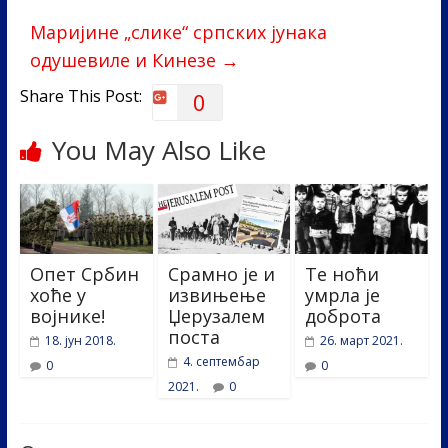
o
n
k
Маријине „слике“ српских јунака
одушевиле и Кинезе
→
Share This Post:
0
You May Also Like
Опет Србин
Срамно је и
Те ноћи
хоће у
извињење
умрла је
војнике!
Џерузалeм
доброта
поста
18. јун 2018.
26. март 2021.
4. септембар
0
0
2021.
0