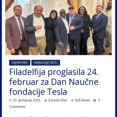
DIJASPORA
NAJNOVIJE VESTI
Filadelfija proglasila 24.
februar za Dan Naučne
fondacije Tesla
25. фебруар 2025.
Zdravko Elez
528 Views
0
Comments