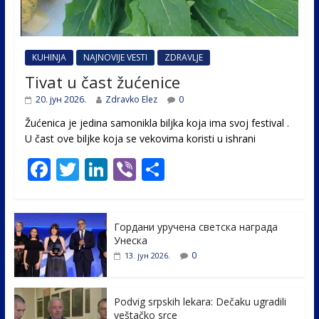
KUHINJA
NAJNOVIJE VESTI
ZDRAVLJE
Tivat u čast žućenice
20. јун 2026.
Zdravko Elez
0
Žućenica je jedina samonikla biljka koja ima svoj festival .
U čast ovе biljke koja se vekovima koristi u ishrani
F
T
Li
Vi
S
ac
w
n
b
h
e
itt
k
er
ar
Гордани уручена светска награда
b
er
e
e
Унеска
o
dI
0
13. јун 2026.
o
n
k
Podvig srpskih lekara: Dečaku ugradili
veštačko srce