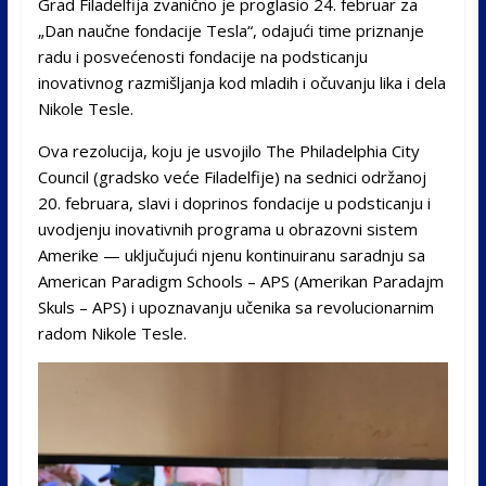
Grad Filadelfija zvanično je proglasio 24. februar za
„Dan naučne fondacije Tesla“, odajući time priznanje
radu i posvećenosti fondacije na podsticanju
inovativnog razmišljanja kod mladih i očuvanju lika i dela
Nikole Tesle.
Ova rezolucija, koju je usvojilo The Philadelphia City
Council (gradsko veće Filadelfije) na sednici održanoj
20. februara, slavi i doprinos fondacije u podsticanju i
uvodjenju inovativnih programa u obrazovni sistem
Amerike — uključujući njenu kontinuiranu saradnju sa
American Paradigm Schools – APS (Amerikan Paradajm
Skuls – APS) i upoznavanju učenika sa revolucionarnim
radom Nikole Tesle.