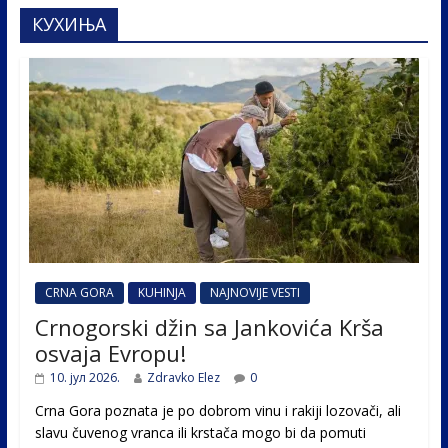
КУХИЊА
CRNA GORA
KUHINJA
NAJNOVIJE VESTI
Crnogorski džin sa Jankovića Krša
osvaja Evropu!
10. јул 2026.
Zdravko Elez
0
Crna Gora poznata je po dobrom vinu i rakiji lozovači, ali
slavu čuvenog vranca ili krstača mogo bi da pomuti