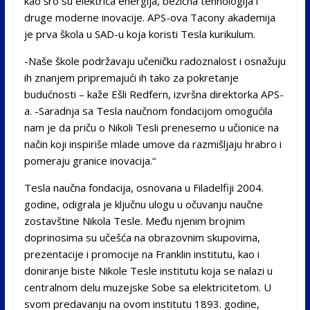
kao šro su električa energija, bežična tehnologija i
druge moderne inovacije. APS-ova Tacony akademija
je prva škola u SAD-u koja koristi Tesla kurikulum.
-Naše škole podržavaju učeničku radoznalost i osnažuju
ih znanjem pripremajući ih tako za pokretanje
budućnosti – kaže Ešli Redfern, izvršna direktorka APS-
a. -Saradnja sa Tesla naučnom fondacijom omogućila
nam je da priču o Nikoli Tesli prenesemo u učionice na
način koji inspiriše mlade umove da razmišljaju hrabro i
pomeraju granice inovacija.“
Tesla naučna fondacija, osnovana u Filadelfiji 2004.
godine, odigrala je ključnu ulogu u očuvanju naučne
zostavštine Nikola Tesle. Među njenim brojnim
doprinosima su učešća na obrazovnim skupovima,
prezentacije i promocije na Franklin institutu, kao i
doniranje biste Nikole Tesle institutu koja se nalazi u
centralnom delu muzejske Sobe sa elektricitetom. U
svom predavanju na ovom institutu 1893. godine,