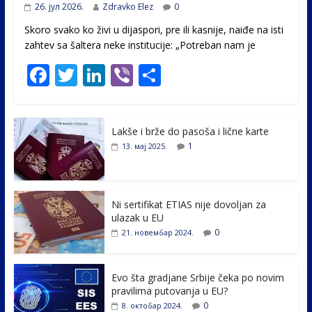
26. јул 2026.
Zdravko Elez
0
Skoro svako ko živi u dijaspori, pre ili kasnije, naiđe na isti
zahtev sa šaltera neke institucije: „Potreban nam je
F
T
Li
Vi
S
ac
w
n
b
h
e
itt
k
er
ar
Lakše i brže do pasoša i lične karte
b
er
e
e
1
13. мај 2025.
o
dI
o
n
k
Ni sertifikat ETIAS nije dovoljan za
ulazak u EU
0
21. новембар 2024.
Evo šta gradjane Srbije čeka po novim
pravilima putovanja u EU?
0
8. октобар 2024.