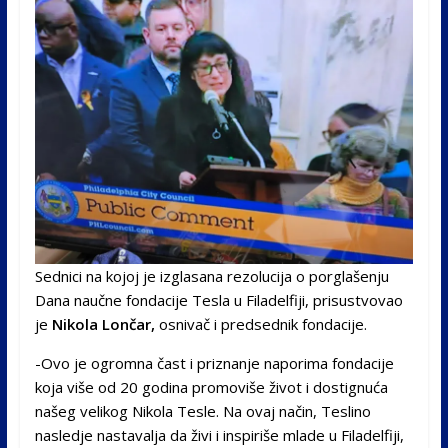
Sednici na kojoj je izglasana rezolucija o porglašenju
Dana naučne fondacije Tesla u Filadelfiji, prisustvovao
je
Nikola Lončar,
osnivač i predsednik fondacije.
-Ovo je ogromna čast i priznanje naporima fondacije
koja više od 20 godina promoviše život i dostignuća
našeg velikog Nikola Tesle. Na ovaj način, Teslino
nasledje nastavalja da živi i inspiriše mlade u Filadelfiji,