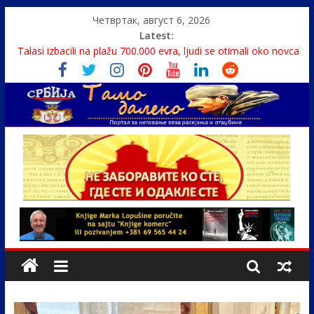
Четвртак, август 6, 2026
Latest:
Talasi izbacili na plažu 700.000 evra, ljudi se otimali oko novca
Srbin zaspao na Dunavu, reka ga odnela u Rumuniju
Politika i seks glavne teme srpskih medija
U Srbiji pola miliona migranata, 100 000 stranaca se zaposlilo
Monasi spasili dete sa litice visoke 15 metara