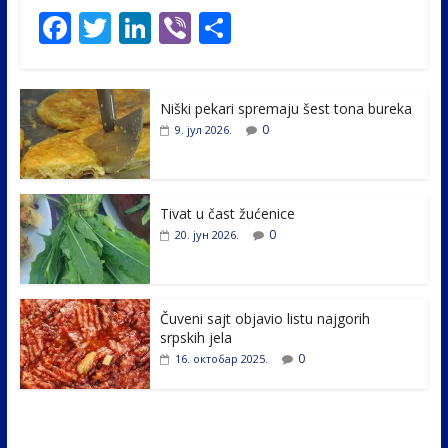
F
T
Li
Vi
S
ac
w
n
b
h
e
itt
k
er
ar
Niški pekari spremaju šest tona bureka
b
er
e
e
0
9. јул 2026.
o
dI
o
n
k
Tivat u čast žućenice
0
20. јун 2026.
Čuveni sajt objavio listu najgorih
srpskih jela
0
16. октобар 2025.