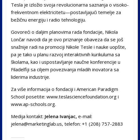
Tesla je izložio svoja revolucionarna saznanja o visoko-
frekventnom elektricitetu—postavljajući temelje za
bežičnu energiju i radio tehnologiju.
Govoreći o daljim planovima rada fondacije, Nikola
Lončar navodi da je ovo priznanje obaveza da se još
snažnije radi na promociji Nikole Tesle i nauke uopšte,
pa je tako u planu razvoj interaktivnih kurikuluma sa
školama, kao i uspostavljanje naučne konferencije u
Filadelfiji sa ciljem povezivanja mladih inovatora sa
liderima industrije.
Za više informacija o fondaciji i American Paradigm
School posetite: www.teslasciencefoundation.org i
www.ap-schools.org.
Medija kontakt:
Jelena Ivanjac,
e-mail:
jelena@marketinglab.us, telefon: +1 (208) 757-2883