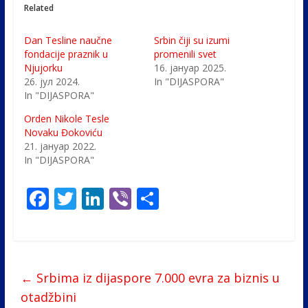
Related
Dan Tesline naučne
Srbin čiji su izumi
fondacije praznik u
promenili svet
Njujorku
16. јануар 2025.
26. јул 2024.
In "DIJASPORA"
In "DIJASPORA"
Orden Nikole Tesle
Novaku Đokoviću
21. јануар 2022.
In "DIJASPORA"
F
T
Li
Vi
S
ac
w
n
b
h
e
itt
k
er
ar
b
er
e
e
←
Srbima iz dijaspore 7.000 evra za biznis u
o
dI
otadžbini