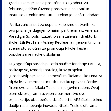
gradu u kom je Tesla pre tačno 131 godinu, 24.
februara, održao čuveno predavanje na Franklin
Institute (Frenklin institutu) – rekao je Lončar i dodao:
-Veliku zahvalnsot za uspehe koje smo ostvarili i za
ovo priznanje dugujemo našim partnerima iz American
Paradigm Schools. Izuzetno sam zahvalan direktorki
škole
Ešli Redfern
(Ashley Redfearn) i njenom timu na
svemu što su učinili za promociju Nikole Tesle i
popularisanje nauke u školama.
Dugogodišnja saradnja Tesla naučne fondacije i APS-a,
realizuje se, izmedju ostalog, kroz projekat
„Predstavljanje Tesle u američkim školama“, koji ima za
cilj da kroz umetnost, muziku i nauku upozna učenike
širom sveta sa Nikola Teslom i njegovim radom. Ovaj
pionirski program, razvijen u partnerstvu dve
organizacije, obezbeđuje da učenici iz APS škola steknu
dublje razumevanje inovacija Nikola Tesle u sferama