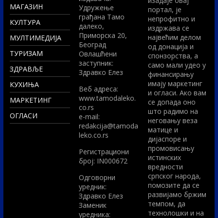
изадаје овај
МАГАЗИН
Удружење
портал, је
грађана Тамо
непрофитно и
КУЛТУРА
далеко,
издржава се
Приморска 20,
највећим делом
МУЛТИМЕДИЈА
Београд
од донација и
ТУРИЗАМ
Овлашћени
спонзорства, а
заступник:
само мали удео у
ЗДРАВЉЕ
Здравко Елез
финансирању
имају маркетинг
КУХИЊА
Вeб адреса:
и огласи. Ако вам
www.tamodaleko.
МАРКЕТИНГ
се допада оно
co.rs
што радимо на
ОГЛАСИ
e-mail:
неговању веза
redakcija@tamoda
матице и
leko.co.rs
дијаспоре и
промовисању
Регистрациони
истинских
број: IN000672
вредности
српског народа,
Одговорни
помозите да се
уредник:
развијамо бржим
Здравко Елез
темпом, да
Заменик
технолошки и на
уредника: