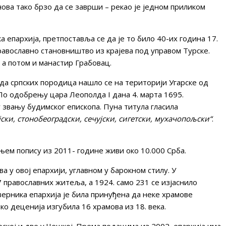
ова тако брзо да се заврши – рекао је једном приликом
а епархија, претпоставља се да је то било 40-их година 17.
православно становништво из крајева под управом Турске.
, а потом и манастир Грабовац.
да српских породица нашло се на територији Угарске од
По одобрењу цара Леополда I дана 4. марта 1695.
 звању будимског епископа. Пуна титула гласила
ски, стонобеоградски, сечујски, сигетски, мухачопољски“
.
ем попису из 2011- године живи око 10.000 Срба.
ва у овој епархији, углавном у барокном стилу. У
7 православних житеља, а 1924. само 231 се изјаснило
верника епархија је била принуђена да неке храмове
ико деценија изгубила 16 храмова из 18. века.
ској и две у Чешкој. Према подацима из 2002, епархија има