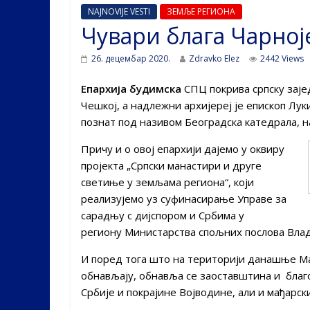
NAJNOVIJE VESTI
ЗЕМЉЕ РЕГИОНА
Чувари блага Чарној
26. децембар 2020.
Zdravko Elez
2442 Views
Епархија будимска
СПЦ покрива српску зајед
Чешкој, а надлежни архијереј је епископ Лук
познат под називом Београдска катедрала, н
Причу и о овој епархији дајемо у оквиру
пројекта „Српски манастири и друге
светиње у земљама региона“, који
реализујемо уз суфинасирање Управе за
сарадњу с дијспором и Србима у
региону Министарства спољних послова Влад
И поред тога што на територији данашње Ма
обнављају, обнавља се заоставштина и благо
Србије и покрајине Војводине, али и мађарск