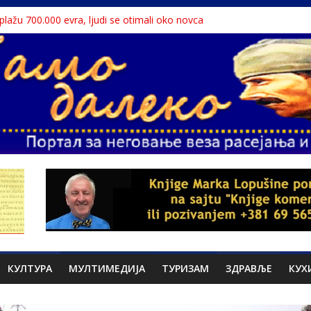
a plažu 700.000 evra, ljudi se otimali oko novca
 Dunavu, reka ga odnela u Rumuniju
lavne teme srpskih medija
liona migranata, 100 000 stranaca se zaposlilo
te sa litice visoke 15 metara
КУЛТУРА
МУЛТИМЕДИЈА
ТУРИЗАМ
ЗДРАВЉЕ
КУХ