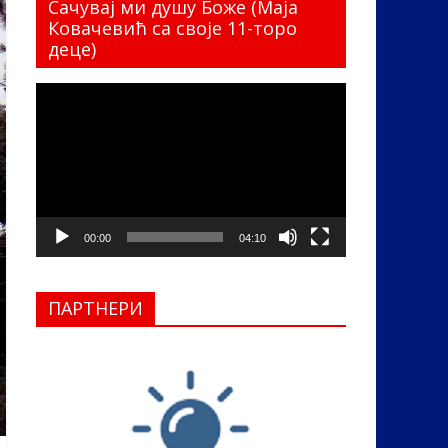
Сачувај ми душу Боже (Маја
Ковачевић са своје 11-торо
деце)
Прегледач
видео
записа
00:00
04:10
ПАРТНЕРИ