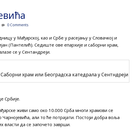
евића
0 Comments
ницу у Мађарској, као и Србе у расејању у Словачкој и
ијан (Пантелић). Седиште ове епархије и саборни храм,
алазе се у Сентандреји.
Саборни храм или Београдска катедрала у Сентндреји
е Србије.
ђарске живи само око 10.000 Срба многи храмови се
 Чарнојевића, али то ће потрајати. Постоји добра воља
их власти да се започето заврши.