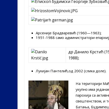
Арсеније Брадваревић (1960—1963);
1951-1988 само администратори епархиј
др Данило Крстић (1
1988);
Лукијан Пантелић,од 2002 (слика доле).
На територији Ма
укупно има једана
парохија са актив
свештенством, и то
Батања, Будимпеш