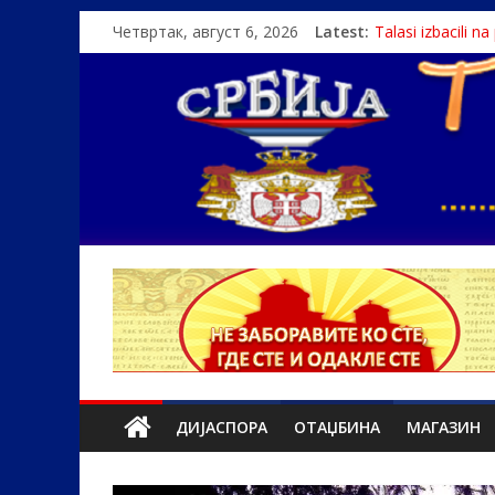
Четвртак, август 6, 2026
Latest:
Talasi izbacili n
Srbin zaspao na
Politika i seks g
U Srbiji pola mi
Monasi spasili de
ДИЈАСПОРА
ОТАЏБИНА
МАГАЗИН