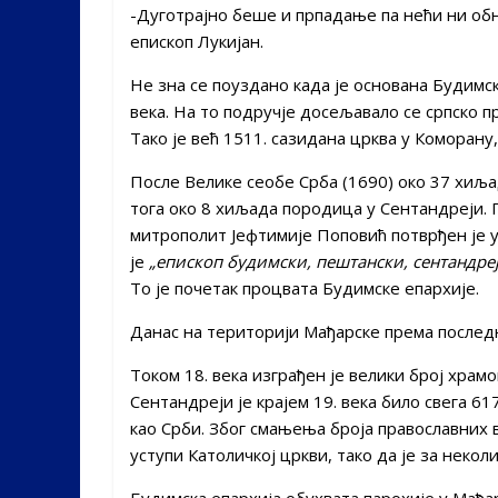
-Дуготрајно беше и прпадање па нећи ни обн
епископ Лукијан.
Не зна се поуздано када је основана Будимск
века. На то подручје досељавало се српско 
Тако је већ 1511. сазидана црква у Коморану
После Велике сеобе Срба (1690) око 37 хиља
тога око 8 хиљада породица у Сентандреји. 
митрополит Јефтимије Поповић потврђен је у
је
„епископ будимски, пештански, сентандреј
То је почетак процвата Будимске епархије.
Данас на територији Мађарске према последњ
Током 18. века изграђен је велики број храмо
Сентандреји је крајем 19. века било свега 61
као Срби. Због смањења броја православних 
уступи Католичкој цркви, тако да је за некол
Будимска епархија обухвата парохије у Мађар