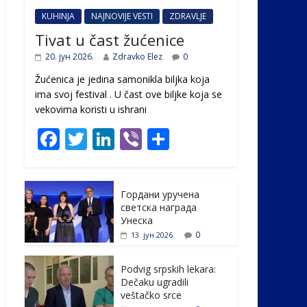
KUHINJA
NAJNOVIJE VESTI
ZDRAVLJE
Tivat u čast žućenice
20. јун 2026.
Zdravko Elez
0
Žućenica je jedina samonikla biljka koja
ima svoj festival . U čast ovе biljke koja se
vekovima koristi u ishrani
F
T
Li
Vi
S
ac
w
n
b
h
e
itt
k
er
ar
Гордани уручена
b
er
e
e
светска награда
o
dI
Унеска
0
13. јун 2026.
o
n
k
Podvig srpskih lekara:
Dečaku ugradili
veštačko srce