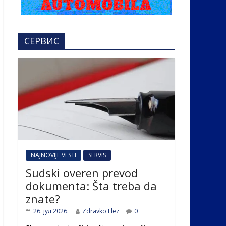
СЕРВИС
NAJNOVIJE VESTI
SERVIS
Sudski overen prevod
dokumenta: Šta treba da
znate?
26. јул 2026.
Zdravko Elez
0