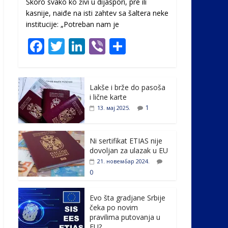
Skoro svako ko živi u dijaspori, pre ili
kasnije, naiđe na isti zahtev sa šaltera neke
institucije: „Potreban nam je
F
T
Li
Vi
S
ac
w
n
b
h
e
itt
k
er
ar
Lakše i brže do pasoša
b
er
e
e
i lične karte
o
dI
1
13. мај 2025.
o
n
k
Ni sertifikat ETIAS nije
dovoljan za ulazak u EU
21. новембар 2024.
0
Evo šta gradjane Srbije
čeka po novim
pravilima putovanja u
EU?