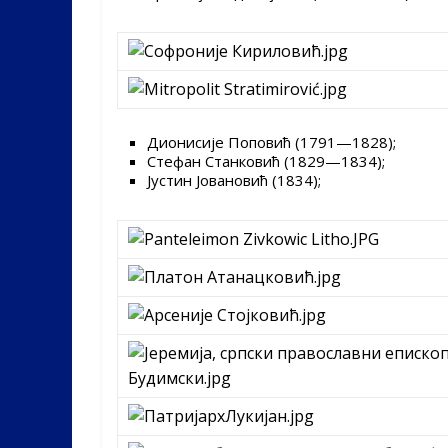
Дионисије Поповић (1791—1828);
Стефан Станковић (1829—1834);
Јустин Јовановић (1834);