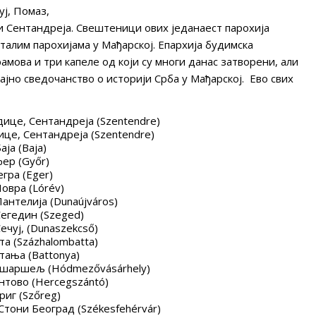
уј, Помаз,
и Сентандреја. Свештеници ових једанаест парохија
талим парохијама у Мађарској. Епархија будимска
амова и три капеле од који су многи данас затворени, али
ајно сведочанство о историји Срба у Мађарској. Ево свих
ице, Сентандреја (Szentendre)
е, Сентандреја (Szentendre)
ја (Baja)
ер (Győr)
гра (Еger)
овра (Lórév)
антелија (Dunaújváros)
Сегедин (Szeged)
ечуј, (Dunaszekcső)
а (Százhalombatta)
ања (Battonya)
ашаршељ (Hódmezővásárhely)
тово (Hercegszántó)
иг (Szőreg)
Стони Београд (Székesfehérvár)