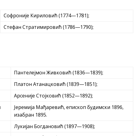
Софроније Кириловић (1774—1781);
Стефан Стратимировић (1786—1790);
Пантелејмон Живковић (1836—1839);
Платон Атанацковић (1839—1851);
Арсеније Стојковић (1852—1892);
Јеремија Мађаревић, епископ будимски 1896,
изабран 1895.
Лукијан Богдановић (1897—1908);