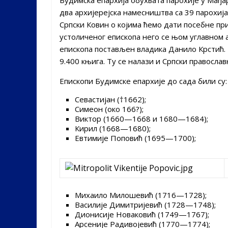
два архијерејска намесништва са 39 парохиј
Српски Ковин о којима ћемо дати посебне при
устоличеног епископа него се њом углавном 
епископа постављен владика Данило Крстић.
9.400 књига. Ту се налази и Српски православ
Епископи Будимске епархије до сада били су:
Севастијан (†1662);
Симеон (око 166?);
Виктор (1660—1668 и 1680—1684);
Кирил (1668—1680);
Евтимије Поповић (1695—1700);
Михаило Милошевић (1716—1728);
Василије Димитријевић (1728—1748);
Дионисије Новаковић (1749—1767);
Арсеније Радивојевић (1770—1774);