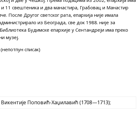
а и 11 свештеника и два манастира, Грабовац и Манастир
че. После Другог светског рата, епархија није имала
администрирало из Београда, све док 1988. није за
 Библиотека Будимске епархије у Сентандреји има преко
ни музеј.
 (непотпун списак)
Викентије Поповић-Хаџилавић (1708—1713);