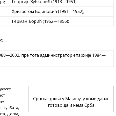
Георгије Зубковић (1913—1951);
Хризостом Војиновић (1951—1952);
Герман Ђорић (1952—1956);
е;
988—2002, пре тога администратор епархије 1984—
ђарске
ест
Српска црква у Мајишу, у коме данас
ним
готово да и нема Срба
 су: Бата,
та, Деска,