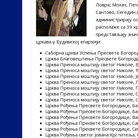
Ловра, Мохач, Печ
Сантово, Сегедин 
администрирају ос
располаже са 39 хр
представљају знач
цркава у Будимској епархији:
Саборна црква Успења Пресвете Богород
Црква Благовештења Пресвете Богородиц
Црква Преноса моштију светог Николе, Ба
Црква Преноса моштију светог Николе, Ђ
Црква Преноса моштију светог Николе, Је
Црква Преноса моштију светог Николе, Л
Црква Преноса моштију светог Николе, П
Црква Преноса моштију светог Николе, 
Црква Преноса моштију светог Николе, С
Црква Рођења Пресвете Богородице, Бат
Црква Рођења Пресвете Богородице, Бат
Црква Рођења Пресвете Богородице, В
Црква Рођења Пресвете Богородице, Сан
Црква Рођења Пресвете Богородице, Сир
Црква Рођења светог Јована Крститеља, 