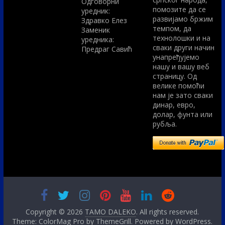
Одговорни
помозите да се
уредник:
развијамо бржим
Здравко Елез
темпом, да
Заменик
технолошки и на
уредника:
сваки други начин
Предраг Савић
унапређујемо
нашу и вашу веб
страницу. Од
велике помоћи
нам је зато сваки
динар, евро,
долар, фунта или
рубља.
Copyright © 2026
TAMO DALEKO
. All rights reserved.
Theme: ColorMag Pro by
ThemeGrill
. Powered by
WordPress
.