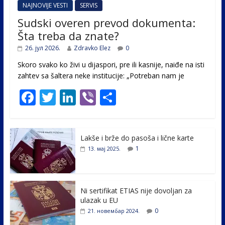
NAJNOVIJE VESTI
SERVIS
Sudski overen prevod dokumenta:
Šta treba da znate?
26. јул 2026.
Zdravko Elez
0
Skoro svako ko živi u dijaspori, pre ili kasnije, naiđe na isti
zahtev sa šaltera neke institucije: „Potreban nam je
F
T
Li
Vi
S
ac
w
n
b
h
e
itt
k
er
ar
Lakše i brže do pasoša i lične karte
b
er
e
e
1
13. мај 2025.
o
dI
o
n
k
Ni sertifikat ETIAS nije dovoljan za
ulazak u EU
0
21. новембар 2024.