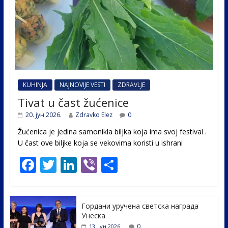
KUHINJA
NAJNOVIJE VESTI
ZDRAVLJE
Tivat u čast žućenice
20. јун 2026.
Zdravko Elez
0
Žućenica je jedina samonikla biljka koja ima svoj festival .
U čast ovе biljke koja se vekovima koristi u ishrani
F
T
Li
Vi
S
ac
w
n
b
h
e
itt
k
er
ar
Гордани уручена светска награда
b
er
e
e
Унеска
0
13. јун 2026.