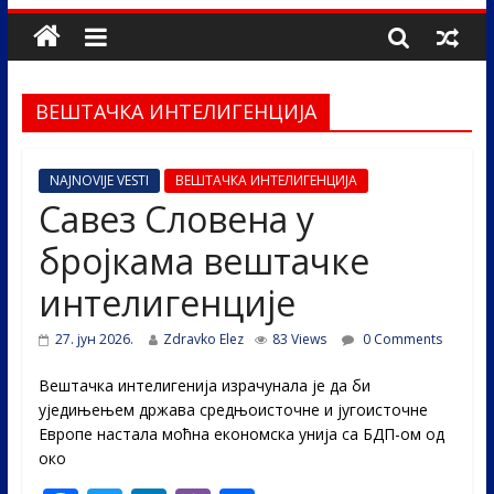
ВЕШТАЧКА ИНТЕЛИГЕНЦИЈА
NAJNOVIJE VESTI
ВЕШТАЧКА ИНТЕЛИГЕНЦИЈА
Савез Словена у
бројкама вештачке
интелигенције
27. јун 2026.
Zdravko Elez
83 Views
0 Comments
Вештачка интелигенија израчунала је да би
уједињењем држава средњоисточне и југоисточне
Европе настала моћна економска унија са БДП-ом од
око