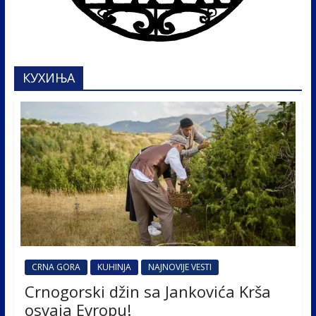
КУХИЊА
CRNA GORA
KUHINJA
NAJNOVIJE VESTI
Crnogorski džin sa Jankovića Krša
osvaja Evropu!