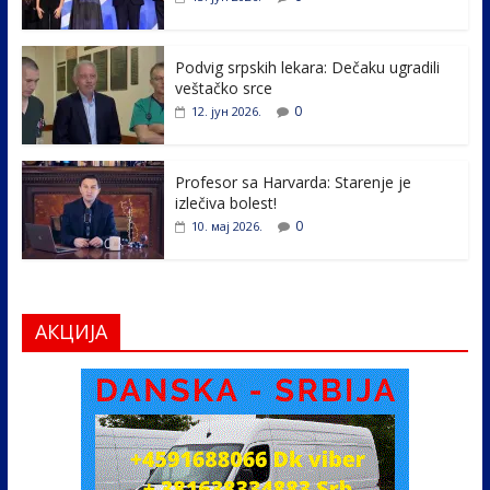
o
dI
o
n
k
Podvig srpskih lekara: Dečaku ugradili
veštačko srce
0
12. јун 2026.
Profesor sa Harvarda: Starenje je
izlečiva bolest!
0
10. мај 2026.
АКЦИЈА