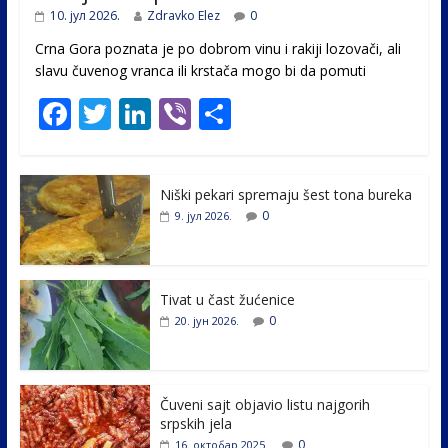
10. јул 2026.
Zdravko Elez
0
Crna Gora poznata je po dobrom vinu i rakiji lozovači, ali
slavu čuvenog vranca ili krstača mogo bi da pomuti
F
T
Li
Vi
S
ac
w
n
b
h
e
itt
k
er
ar
Niški pekari spremaju šest tona bureka
b
er
e
e
0
9. јул 2026.
o
dI
o
n
k
Tivat u čast žućenice
0
20. јун 2026.
Čuveni sajt objavio listu najgorih
srpskih jela
0
16. октобар 2025.