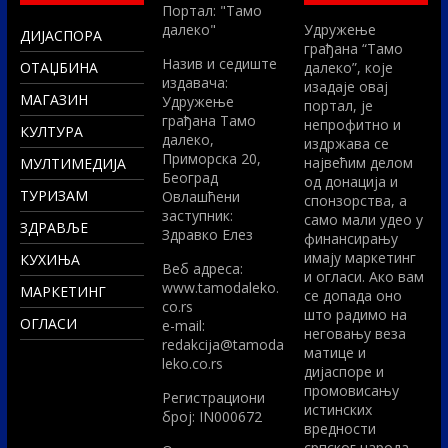
Портал: "Тамо
далеко"
Удружење
ДИЈАСПОРА
грађана “Тамо
Назив и седиште
ОТАЏБИНА
далеко”, које
издавача:
изадаје овај
МАГАЗИН
Удружење
портал, је
грађана Тамо
непрофитно и
КУЛТУРА
далеко,
издржава се
Приморска 20,
највећим делом
МУЛТИМЕДИЈА
Београд
од донација и
ТУРИЗАМ
Овлашћени
спонзорства, а
заступник:
само мали удео у
ЗДРАВЉЕ
Здравко Елез
финансирању
имају маркетинг
КУХИЊА
Вeб адреса:
и огласи. Ако вам
www.tamodaleko.
МАРКЕТИНГ
се допада оно
co.rs
што радимо на
ОГЛАСИ
e-mail:
неговању веза
redakcija@tamoda
матице и
leko.co.rs
дијаспоре и
промовисању
Регистрациони
истинских
број: IN000672
вредности
српског народа,